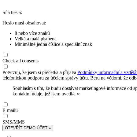
Síla hesla:
Heslo musí obsahovat:
8 nebo více znaků
Velká a malá písmena
Minimálně jedna číslice a speciální znak
Check all consents
Potvrzuji, že jsem si přečetl/a a přijal/a
Podmínky informační a vzdělá
telefonickou podporu za účelem správy účtu. Beru na vědomí, že odbě
Souhlasím s tím, že budu dostávat marketingové informace od s
kontaktní údaje, jež jsem uvedl/a v:
E-mailu
SMS/MMS
OTEVŘÍT DEMO ÚČET »