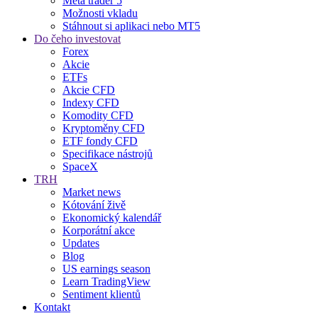
Meta trader 5
Možnosti vkladu
Stáhnout si aplikaci nebo MT5
Do čeho investovat
Forex
Akcie
ETFs
Akcie CFD
Indexy CFD
Komodity CFD
Kryptoměny CFD
ETF fondy CFD
Specifikace nástrojů
SpaceX
TRH
Market news
Kótování živě
Ekonomický kalendář
Korporátní akce
Updates
Blog
US earnings season
Learn TradingView
Sentiment klientů
Kontakt