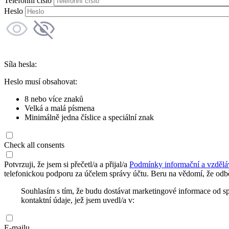
Telefonní číslo
Heslo
Síla hesla:
Heslo musí obsahovat:
8 nebo více znaků
Velká a malá písmena
Minimálně jedna číslice a speciální znak
Check all consents
Potvrzuji, že jsem si přečetl/a a přijal/a
Podmínky informační a vzdělá
telefonickou podporu za účelem správy účtu. Beru na vědomí, že odbě
Souhlasím s tím, že budu dostávat marketingové informace od s
kontaktní údaje, jež jsem uvedl/a v:
E-mailu