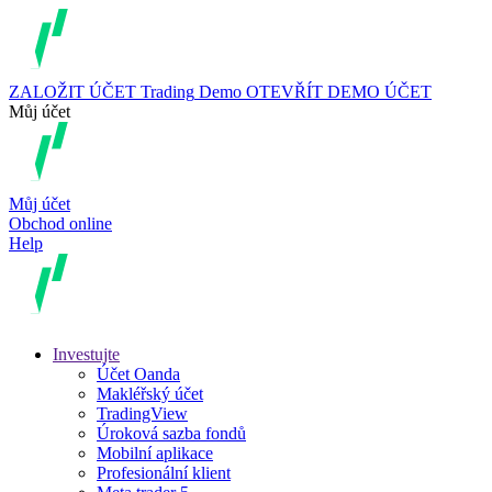
ZALOŽIT ÚČET
Trading
Demo
OTEVŘÍT DEMO ÚČET
Můj účet
Můj účet
Obchod online
Help
Investujte
Účet Oanda
Makléřský účet
TradingView
Úroková sazba fondů
Mobilní aplikace
Profesionální klient