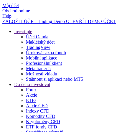
Můj účet
Obchod online
Help
ZALOŽIT ÚČET
Trading
Demo
OTEVŘÍT DEMO ÚČET
Investujte
Účet Oanda
Makléřský účet
TradingView
Úroková sazba fondů
Mobilní aplikace
Profesionální klient
Meta trader 5
Možnosti vkladu
Stáhnout si aplikaci nebo MT5
Do čeho investovat
Forex
Akcie
ETFs
Akcie CFD
Indexy CFD
Komodity CFD
Kryptoměny CFD
ETF fondy CFD