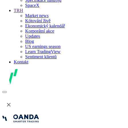
Specifikace nástrojů
SpaceX
TRH
Market news
Kótování živě
Ekonomický kalendář
Korporátní akce
Updates
Blog
US earnings season
Learn TradingView
Sentiment klientů
Kontakt