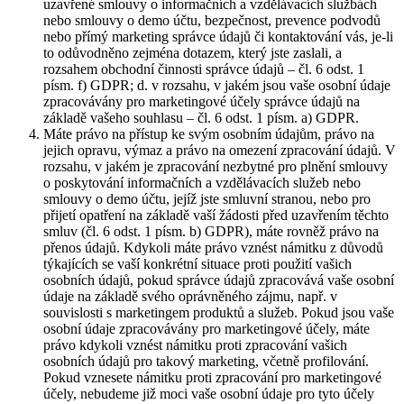
uzavřené smlouvy o informačních a vzdělávacích službách
nebo smlouvy o demo účtu, bezpečnost, prevence podvodů
nebo přímý marketing správce údajů či kontaktování vás, je-li
to odůvodněno zejména dotazem, který jste zaslali, a
rozsahem obchodní činnosti správce údajů – čl. 6 odst. 1
písm. f) GDPR; d. v rozsahu, v jakém jsou vaše osobní údaje
zpracovávány pro marketingové účely správce údajů na
základě vašeho souhlasu – čl. 6 odst. 1 písm. a) GDPR.
Máte právo na přístup ke svým osobním údajům, právo na
jejich opravu, výmaz a právo na omezení zpracování údajů. V
rozsahu, v jakém je zpracování nezbytné pro plnění smlouvy
o poskytování informačních a vzdělávacích služeb nebo
smlouvy o demo účtu, jejíž jste smluvní stranou, nebo pro
přijetí opatření na základě vaší žádosti před uzavřením těchto
smluv (čl. 6 odst. 1 písm. b) GDPR), máte rovněž právo na
přenos údajů. Kdykoli máte právo vznést námitku z důvodů
týkajících se vaší konkrétní situace proti použití vašich
osobních údajů, pokud správce údajů zpracovává vaše osobní
údaje na základě svého oprávněného zájmu, např. v
souvislosti s marketingem produktů a služeb. Pokud jsou vaše
osobní údaje zpracovávány pro marketingové účely, máte
právo kdykoli vznést námitku proti zpracování vašich
osobních údajů pro takový marketing, včetně profilování.
Pokud vznesete námitku proti zpracování pro marketingové
účely, nebudeme již moci vaše osobní údaje pro tyto účely