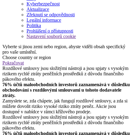
Kyberbezpečnost
Aktualizace
Zřeknutí se odpovědnosti
Legální informace
Politika
Prohlášení o přístupnosti
Nastavení souborů cookie
Vyberte si jinou zemi nebo region, abyste viděli obsah specifický
pro vaše umístění.
Choose country or region
Pokračovat
Rozdílové smlouvy jsou složitými nástroji a jsou spjaty s vysokým
rizikem rychlé ztráty peněžních prostředků z důvodu finančního
pákového efektu.
76% účtů maloobchodních investorů zaznamenává v důsledku
obchodování s rozdílovými smlouvami u tohoto dodavatele
ztráty.
Zamyslete se, zda chápete, jak fungují rozdílové smlouvy, a zda si
můžete dovolit riziko vysoké riziko ztráty peněz. Akcie jsou
dostupné v nabídce v rámci křížového prodeje.
Rozdílové smlouvy jsou složitými nástroji a jsou spjaty s vysokým
rizikem rychlé ztráty peněžních prostředků z důvodu finančního
pákového efektu.
76% účtů maloobchodních investorů zaznamenává v důsledku