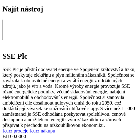
Najít nástroj
SSE Plc
SSE Plc je přední dodavatel energie ve Spojeném království a Irsku,
který poskytuje elektřinu a plyn milionům zákazníků. Společnost se
zavázala k obnovitelné energii a vyrábí energii z udržitelných
zdrojů, jako je vítr a voda. Kromě výroby energie provozuje SSE
různé energetické podniky, včetně skladování energie, nabíjení
elektromobilů a obchodování s energií. Společnost si stanovila
ambiciózní cíle dosáhnout nulových emisí do roku 2050, což
dokládá její závazek ke snižování uhlíkové stopy. S více než 11 000
zaměstnanci je SSE odhodlána poskytovat spolehlivou, cenově
dostupnou a udržitelnou energii svým zákazníkům a zároveň
přispívat k přechodu na nízkouhlíkovou ekonomiku.
Kurz prodeje
Kurz nákupu
BID
0.0000