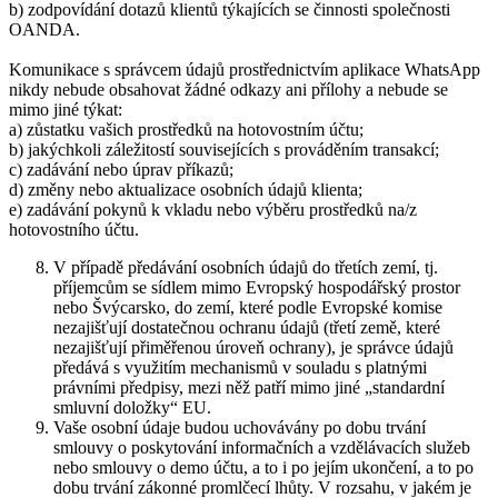
b) zodpovídání dotazů klientů týkajících se činnosti společnosti
OANDA.
Komunikace s správcem údajů prostřednictvím aplikace WhatsApp
nikdy nebude obsahovat žádné odkazy ani přílohy a nebude se
mimo jiné týkat:
a) zůstatku vašich prostředků na hotovostním účtu;
b) jakýchkoli záležitostí souvisejících s prováděním transakcí;
c) zadávání nebo úprav příkazů;
d) změny nebo aktualizace osobních údajů klienta;
e) zadávání pokynů k vkladu nebo výběru prostředků na/z
hotovostního účtu.
V případě předávání osobních údajů do třetích zemí, tj.
příjemcům se sídlem mimo Evropský hospodářský prostor
nebo Švýcarsko, do zemí, které podle Evropské komise
nezajišťují dostatečnou ochranu údajů (třetí země, které
nezajišťují přiměřenou úroveň ochrany), je správce údajů
předává s využitím mechanismů v souladu s platnými
právními předpisy, mezi něž patří mimo jiné „standardní
smluvní doložky“ EU.
Vaše osobní údaje budou uchovávány po dobu trvání
smlouvy o poskytování informačních a vzdělávacích služeb
nebo smlouvy o demo účtu, a to i po jejím ukončení, a to po
dobu trvání zákonné promlčecí lhůty. V rozsahu, v jakém je