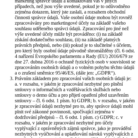
marketing správce údajů a kontaktování vás v jiných
případech, než jsou výše uvedené, pokud je to odůvodněno
zejména dotazem, který jste zaslali, a rozsahem obchodní
činnosti správce údajů. Vaše osobní údaje mohou být rovněž
zpracovávány pro marketingové účely na základě vašeho
souhlasu uděleného správci údajů. Zpracování pro jiné než
výše uvedené účely může být prováděno: (i) na základě
získání dodatečného souhlasu, (ii) na základě platných
právních předpisů, nebo (iii) pokud je to slučitelné s účelem,
pro který byly osobní údaje původně shromážděny (čl. 6 odst.
4 nařízení Evropského parlamentu a Rady (EU) 2016/679 ze
dne 27. dubna 2016 o ochraně fyzických osob v souvislosti se
zpracováním osobních údajů a o volném pohybu těchto údajů
a o zrušení směrnice 95/46/ES, (dále jen: „GDPR“).
Právním základem pro zpracování vašich osobních údajů je:
a. v rozsahu, v jakém je zpracování nezbytné pro plnění
smlouvy o informačních a vzdělávacích službách nebo
smlouvy o demo účtu a pro přijetí opatření před uzavřením
smlouvy – čl. 6 odst. 1 písm. b) GDPR; b. v rozsahu, v jakém
je zpracování údajů nezbytné pro to, aby správce údajů mohl
plnit své zákonné povinnosti, spočívající zejména v
dodržování předpisů – čl. 6 odst. 1 písm. c) GDPR; c. v
rozsahu, v jakém je zpracování nezbytné pro účely
vyplývající z oprávněných zájmů správce, jako je provádění
nezbytných vyúčtování a uplatňování nároků vyplývajících z