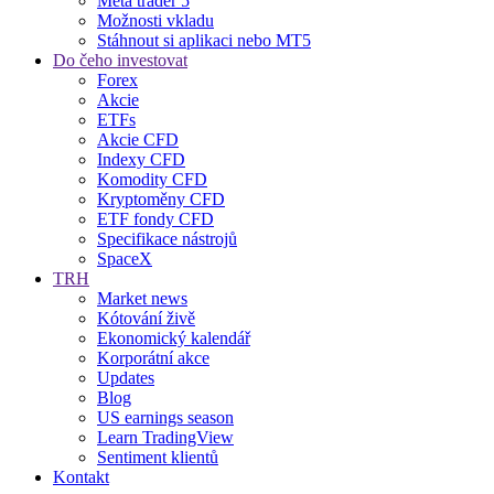
Meta trader 5
Možnosti vkladu
Stáhnout si aplikaci nebo MT5
Do čeho investovat
Forex
Akcie
ETFs
Akcie CFD
Indexy CFD
Komodity CFD
Kryptoměny CFD
ETF fondy CFD
Specifikace nástrojů
SpaceX
TRH
Market news
Kótování živě
Ekonomický kalendář
Korporátní akce
Updates
Blog
US earnings season
Learn TradingView
Sentiment klientů
Kontakt