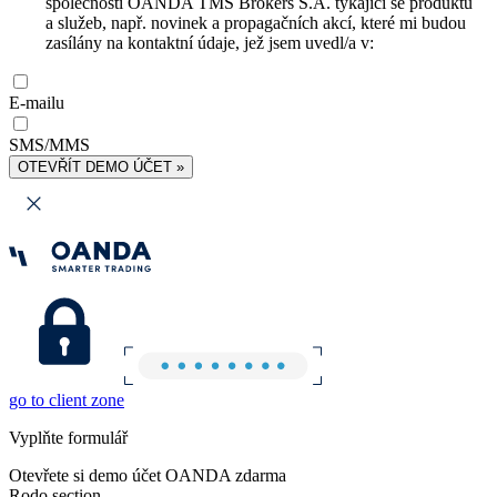
společnosti OANDA TMS Brokers S.A. týkající se produktů
a služeb, např. novinek a propagačních akcí, které mi budou
zasílány na kontaktní údaje, jež jsem uvedl/a v:
E-mailu
SMS/MMS
OTEVŘÍT DEMO ÚČET »
go to client zone
Vyplňte formulář
Otevřete si demo účet OANDA zdarma
Rodo section