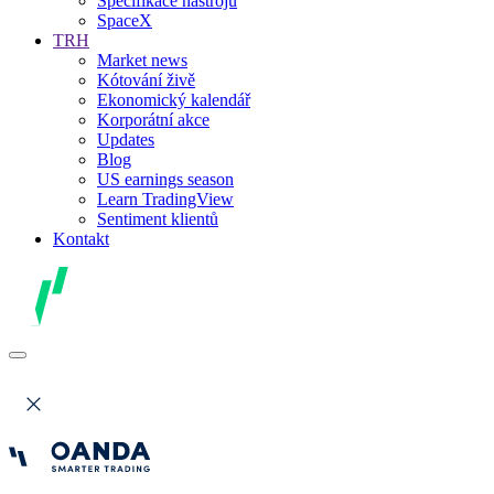
Specifikace nástrojů
SpaceX
TRH
Market news
Kótování živě
Ekonomický kalendář
Korporátní akce
Updates
Blog
US earnings season
Learn TradingView
Sentiment klientů
Kontakt