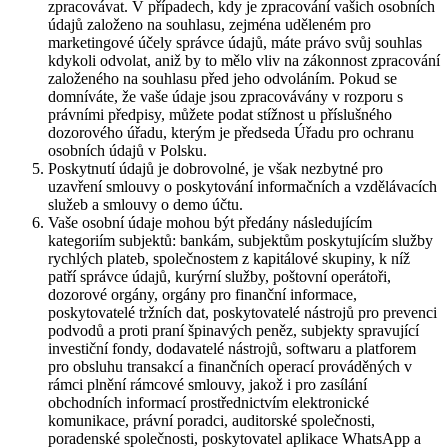
zpracovávat. V případech, kdy je zpracování vašich osobních
údajů založeno na souhlasu, zejména uděleném pro
marketingové účely správce údajů, máte právo svůj souhlas
kdykoli odvolat, aniž by to mělo vliv na zákonnost zpracování
založeného na souhlasu před jeho odvoláním. Pokud se
domníváte, že vaše údaje jsou zpracovávány v rozporu s
právními předpisy, můžete podat stížnost u příslušného
dozorového úřadu, kterým je předseda Úřadu pro ochranu
osobních údajů v Polsku.
Poskytnutí údajů je dobrovolné, je však nezbytné pro
uzavření smlouvy o poskytování informačních a vzdělávacích
služeb a smlouvy o demo účtu.
Vaše osobní údaje mohou být předány následujícím
kategoriím subjektů: bankám, subjektům poskytujícím služby
rychlých plateb, společnostem z kapitálové skupiny, k níž
patří správce údajů, kurýrní služby, poštovní operátoři,
dozorové orgány, orgány pro finanční informace,
poskytovatelé tržních dat, poskytovatelé nástrojů pro prevenci
podvodů a proti praní špinavých peněz, subjekty spravující
investiční fondy, dodavatelé nástrojů, softwaru a platforem
pro obsluhu transakcí a finančních operací prováděných v
rámci plnění rámcové smlouvy, jakož i pro zasílání
obchodních informací prostřednictvím elektronické
komunikace, právní poradci, auditorské společnosti,
poradenské společnosti, poskytovatel aplikace WhatsApp a