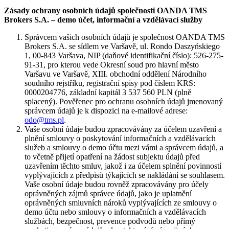
Zásady ochrany osobních údajů společnosti OANDA TMS
Brokers S.A. – demo účet, informační a vzdělávací služby
Správcem vašich osobních údajů je společnost OANDA TMS
Brokers S.A. se sídlem ve Varšavě, ul. Rondo Daszyńskiego
1, 00-843 Varšava, NIP (daňové identifikační číslo): 526-275-
91-31, pro kterou vede Okresní soud pro hlavní město
Varšavu ve Varšavě, XIII. obchodní oddělení Národního
soudního rejstříku, registrační spisy pod číslem KRS:
0000204776, základní kapitál 3 537 560 PLN (plně
splacený). Pověřenec pro ochranu osobních údajů jmenovaný
správcem údajů je k dispozici na e-mailové adrese:
odo@tms.pl
.
Vaše osobní údaje budou zpracovávány za účelem uzavření a
plnění smlouvy o poskytování informačních a vzdělávacích
služeb a smlouvy o demo účtu mezi vámi a správcem údajů, a
to včetně přijetí opatření na žádost subjektu údajů před
uzavřením těchto smluv, jakož i za účelem splnění povinností
vyplývajících z předpisů týkajících se nakládání se souhlasem.
Vaše osobní údaje budou rovněž zpracovávány pro účely
oprávněných zájmů správce údajů, jako je uplatnění
oprávněných smluvních nároků vyplývajících ze smlouvy o
demo účtu nebo smlouvy o informačních a vzdělávacích
službách, bezpečnost, prevence podvodů nebo přímý