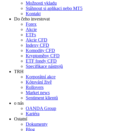
Možnosti vkladu
Stáhnout si aplikaci nebo MT5
Kontakt
Do čeho investovat
Forex
Akcie
ETFs
Akcie CFD
Indexy CFD
Komodity CFD
Kryptoměny CFD
ETF fondy CFD
Specifikace nástrojů
TRH
Korporátní akce
Kótování živě
Rollovers
Market news
Sentiment klientů
o nás
OANDA Group
Kariéra
Ostatní
Dokumenty
Blog