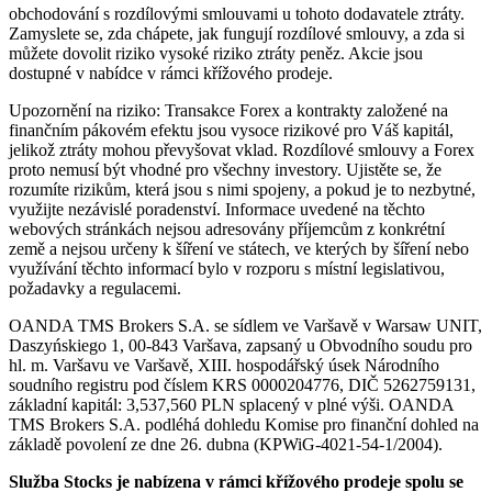
obchodování s rozdílovými smlouvami u tohoto dodavatele ztráty.
Zamyslete se, zda chápete, jak fungují rozdílové smlouvy, a zda si
můžete dovolit riziko vysoké riziko ztráty peněz. Akcie jsou
dostupné v nabídce v rámci křížového prodeje.
Upozornění na riziko: Transakce Forex a kontrakty založené na
finančním pákovém efektu jsou vysoce rizikové pro Váš kapitál,
jelikož ztráty mohou převyšovat vklad. Rozdílové smlouvy a Forex
proto nemusí být vhodné pro všechny investory. Ujistěte se, že
rozumíte rizikům, která jsou s nimi spojeny, a pokud je to nezbytné,
využijte nezávislé poradenství. Informace uvedené na těchto
webových stránkách nejsou adresovány příjemcům z konkrétní
země a nejsou určeny k šíření ve státech, ve kterých by šíření nebo
využívání těchto informací bylo v rozporu s místní legislativou,
požadavky a regulacemi.
OANDA TMS Brokers S.A. se sídlem ve Varšavě v Warsaw UNIT,
Daszyńskiego 1, 00-843 Varšava, zapsaný u Obvodního soudu pro
hl. m. Varšavu ve Varšavě, XIII. hospodářský úsek Národního
soudního registru pod číslem KRS 0000204776, DIČ 5262759131,
základní kapitál: 3,537,560 PLN splacený v plné výši. OANDA
TMS Brokers S.A. podléhá dohledu Komise pro finanční dohled na
základě povolení ze dne 26. dubna (KPWiG-4021-54-1/2004).
Služba Stocks je nabízena v rámci křížového prodeje spolu se