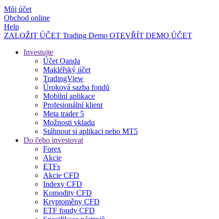
Můj účet
Obchod online
Help
ZALOŽIT ÚČET
Trading
Demo
OTEVŘÍT DEMO ÚČET
Investujte
Účet Oanda
Makléřský účet
TradingView
Úroková sazba fondů
Mobilní aplikace
Profesionální klient
Meta trader 5
Možnosti vkladu
Stáhnout si aplikaci nebo MT5
Do čeho investovat
Forex
Akcie
ETFs
Akcie CFD
Indexy CFD
Komodity CFD
Kryptoměny CFD
ETF fondy CFD