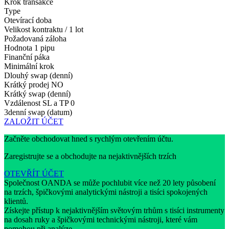
Krok transakce
Type
Otevírací doba
Velikost kontraktu / 1 lot
Požadovaná záloha
Hodnota 1 pipu
Finanční páka
Minimální krok
Dlouhý swap (denní)
Krátký prodej
NO
Krátký swap (denní)
Vzdálenost SL a TP
0
3denní swap (datum)
ZALOŽIT ÚČET
Začněte obchodovat hned s rychlým otevřením účtu.
Zaregistrujte se a obchodujte na nejaktivnějších trzích
OTEVŘÍT ÚČET
Společnost OANDA se může pochlubit více než 20 lety působení
na trzích, špičkovými analytickými nástroji a tisíci spokojených
klientů.
Získejte přístup k nejaktivnějším světovým trhům s tisíci instrumenty
na dosah ruky a špičkovými technickými nástroji, které vám
pomohou při analýze.