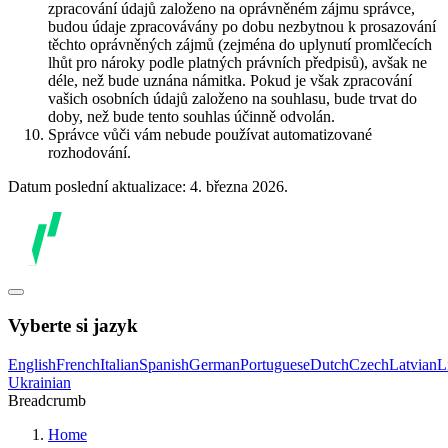
zpracování údajů založeno na oprávněném zájmu správce,
budou údaje zpracovávány po dobu nezbytnou k prosazování
těchto oprávněných zájmů (zejména do uplynutí promlčecích
lhůt pro nároky podle platných právních předpisů), avšak ne
déle, než bude uznána námitka. Pokud je však zpracování
vašich osobních údajů založeno na souhlasu, bude trvat do
doby, než bude tento souhlas účinně odvolán.
Správce vůči vám nebude používat automatizované
rozhodování.
Datum poslední aktualizace: 4. března 2026.
Vyberte si jazyk
English
French
Italian
Spanish
German
Portuguese
Dutch
Czech
Latvian
L
Ukrainian
Breadcrumb
Home