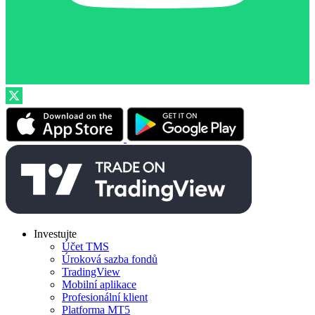
Investujte
Účet TMS
Úroková sazba fondů
TradingView
Mobilní aplikace
Profesionální klient
Platforma MT5