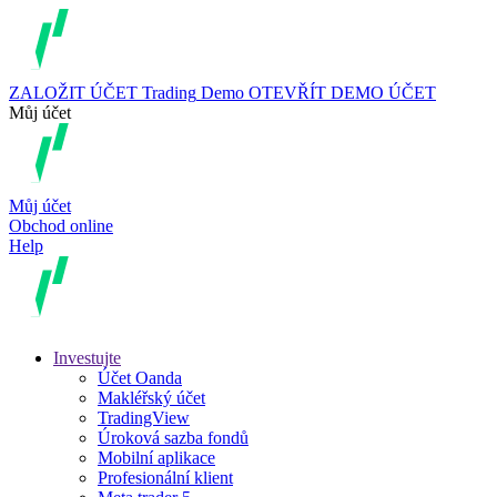
ZALOŽIT ÚČET
Trading
Demo
OTEVŘÍT DEMO ÚČET
Můj účet
Můj účet
Obchod online
Help
Investujte
Účet Oanda
Makléřský účet
TradingView
Úroková sazba fondů
Mobilní aplikace
Profesionální klient