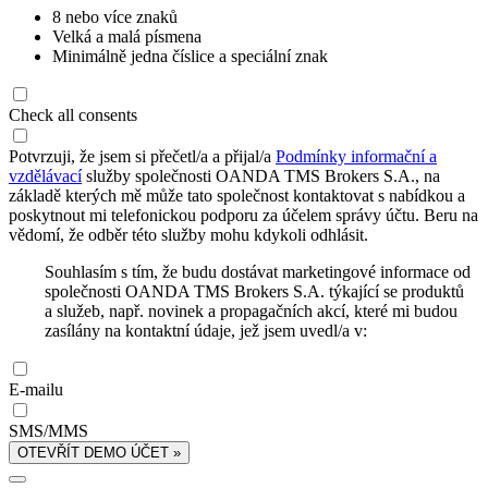
8 nebo více znaků
Velká a malá písmena
Minimálně jedna číslice a speciální znak
Check all consents
Potvrzuji, že jsem si přečetl/a a přijal/a
Podmínky informační a
vzdělávací
služby společnosti OANDA TMS Brokers S.A., na
základě kterých mě může tato společnost kontaktovat s nabídkou a
poskytnout mi telefonickou podporu za účelem správy účtu. Beru na
vědomí, že odběr této služby mohu kdykoli odhlásit.
Souhlasím s tím, že budu dostávat marketingové informace od
společnosti OANDA TMS Brokers S.A. týkající se produktů
a služeb, např. novinek a propagačních akcí, které mi budou
zasílány na kontaktní údaje, jež jsem uvedl/a v:
E-mailu
SMS/MMS
OTEVŘÍT DEMO ÚČET »