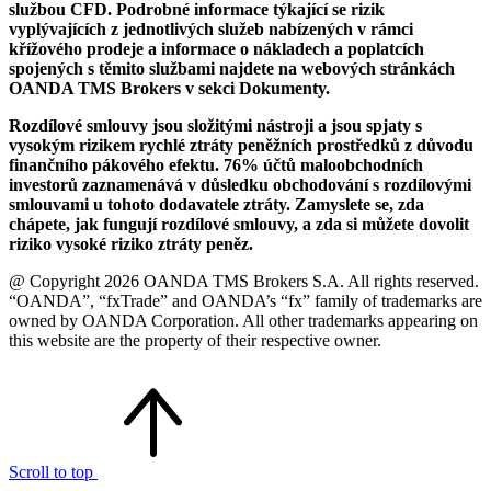
službou CFD. Podrobné informace týkající se rizik
vyplývajících z jednotlivých služeb nabízených v rámci
křížového prodeje a informace o nákladech a poplatcích
spojených s těmito službami najdete na webových stránkách
OANDA TMS Brokers v sekci Dokumenty.
Rozdílové smlouvy jsou složitými nástroji a jsou spjaty s
vysokým rizikem rychlé ztráty peněžních prostředků z důvodu
finančního pákového efektu. 76% účtů maloobchodních
investorů zaznamenává v důsledku obchodování s rozdílovými
smlouvami u tohoto dodavatele ztráty. Zamyslete se, zda
chápete, jak fungují rozdílové smlouvy, a zda si můžete dovolit
riziko vysoké riziko ztráty peněz.
@ Copyright 2026 OANDA TMS Brokers S.A. All rights reserved.
“OANDA”, “fxTrade” and OANDA’s “fx” family of trademarks are
owned by OANDA Corporation. All other trademarks appearing on
this website are the property of their respective owner.
Scroll to top