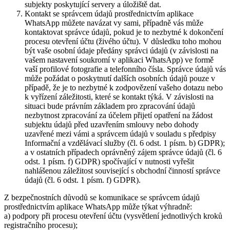
subjekty poskytující servery a úložiště dat.
Kontakt se správcem údajů prostřednictvím aplikace
WhatsApp můžete navázat vy sami, případně vás může
kontaktovat správce údajů, pokud je to nezbytné k dokončení
procesu otevření účtu (živého účtu). V důsledku toho mohou
být vaše osobní údaje předány správci údajů (v závislosti na
vašem nastavení soukromí v aplikaci WhatsApp) ve formě
vaší profilové fotografie a telefonního čísla. Správce údajů vás
může požádat o poskytnutí dalších osobních údajů pouze v
případě, že je to nezbytné k zodpovězení vašeho dotazu nebo
k vyřízení záležitosti, které se kontakt týká. V závislosti na
situaci bude právním základem pro zpracování údajů
nezbytnost zpracování za účelem přijetí opatření na žádost
subjektu údajů před uzavřením smlouvy nebo dohody
uzavřené mezi vámi a správcem údajů v souladu s předpisy
Informační a vzdělávací služby (čl. 6 odst. 1 písm. b) GDPR);
a v ostatních případech oprávněný zájem správce údajů (čl. 6
odst. 1 písm. f) GDPR) spočívající v nutnosti vyřešit
nahlášenou záležitost související s obchodní činností správce
údajů (čl. 6 odst. 1 písm. f) GDPR).
Z bezpečnostních důvodů se komunikace se správcem údajů
prostřednictvím aplikace WhatsApp může týkat výhradně:
a) podpory při procesu otevření účtu (vysvětlení jednotlivých kroků
registračního procesu);