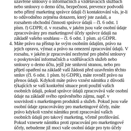
uzavřené smlouvy o informačních a vzdělávacích službách
nebo smlouvy o demo účtu, bezpečnost, prevence podvodů
nebo přímý marketing správce údajů či kontaktování vás, je-li
to odůvodněno zejména dotazem, který jste zaslali, a
rozsahem obchodní činnosti správce údajů – čl. 6 odst. 1
písm. f) GDPR; d. v rozsahu, v jakém jsou vaše osobní údaje
zpracovávány pro marketingové účely správce údajů na
základě vašeho souhlasu – čl. 6 odst. 1 písm. a) GDPR.
Máte právo na přístup ke svým osobním údajům, právo na
jejich opravu, výmaz a právo na omezení zpracování údajů. V
rozsahu, v jakém je zpracování nezbytné pro plnění smlouvy
o poskytování informačních a vzdělávacích služeb nebo
smlouvy o demo účtu, jejíž jste smluvní stranou, nebo pro
přijetí opatření na základě vaší žádosti před uzavřením těchto
smluv (čl. 6 odst. 1 písm. b) GDPR), máte rovněž právo na
přenos údajů. Kdykoli máte právo vznést námitku z důvodů
týkajících se vaší konkrétní situace proti použití vašich
osobních údajů, pokud správce údajů zpracovává vaše osobní
údaje na základě svého oprávněného zájmu, např. v
souvislosti s marketingem produktů a služeb. Pokud jsou vaše
osobní údaje zpracovávány pro marketingové účely, máte
právo kdykoli vznést námitku proti zpracování vašich
osobních údajů pro takový marketing, včetně profilování.
Pokud vznesete námitku proti zpracování pro marketingové
účely, nebudeme již moci vaše osobní údaje pro tyto účely