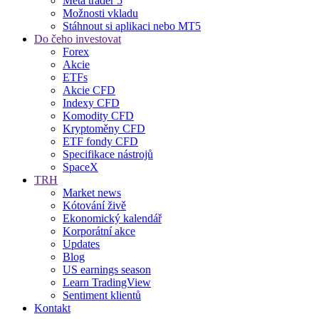
Meta trader 5
Možnosti vkladu
Stáhnout si aplikaci nebo MT5
Do čeho investovat
Forex
Akcie
ETFs
Akcie CFD
Indexy CFD
Komodity CFD
Kryptoměny CFD
ETF fondy CFD
Specifikace nástrojů
SpaceX
TRH
Market news
Kótování živě
Ekonomický kalendář
Korporátní akce
Updates
Blog
US earnings season
Learn TradingView
Sentiment klientů
Kontakt