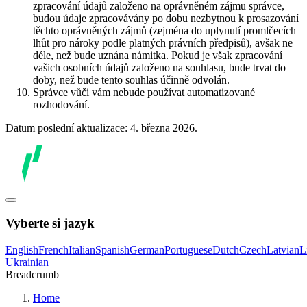
zpracování údajů založeno na oprávněném zájmu správce,
budou údaje zpracovávány po dobu nezbytnou k prosazování
těchto oprávněných zájmů (zejména do uplynutí promlčecích
lhůt pro nároky podle platných právních předpisů), avšak ne
déle, než bude uznána námitka. Pokud je však zpracování
vašich osobních údajů založeno na souhlasu, bude trvat do
doby, než bude tento souhlas účinně odvolán.
Správce vůči vám nebude používat automatizované
rozhodování.
Datum poslední aktualizace: 4. března 2026.
Vyberte si jazyk
English
French
Italian
Spanish
German
Portuguese
Dutch
Czech
Latvian
L
Ukrainian
Breadcrumb
Home