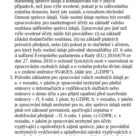
marketing správce údajů a kontaktování vás v jiných
případech, než jsou výše uvedené, pokud je to odůvodněno
zejména dotazem, který jste zaslali, a rozsahem obchodní
činnosti správce údajů. Vaše osobní údaje mohou být rovněž
zpracovávány pro marketingové účely na základě vašeho
souhlasu uděleného správci údajů. Zpracování pro jiné než
výše uvedené účely může být prováděno: (i) na základě
získání dodatečného souhlasu, (ii) na základě platných
právních předpisů, nebo (iii) pokud je to slučitelné s účelem,
pro který byly osobní údaje původně shromážděny (čl. 6 odst.
4 nařízení Evropského parlamentu a Rady (EU) 2016/679 ze
dne 27. dubna 2016 o ochraně fyzických osob v souvislosti se
zpracováním osobních údajů a o volném pohybu těchto údajů
a o zrušení směrnice 95/46/ES, (dále jen: „GDPR“).
Právním základem pro zpracování vašich osobních údajů je:
a. v rozsahu, v jakém je zpracování nezbytné pro plnění
smlouvy o informačních a vzdělávacích službách nebo
smlouvy o demo účtu a pro přijetí opatření před uzavřením
smlouvy – čl. 6 odst. 1 písm. b) GDPR; b. v rozsahu, v jakém
je zpracování údajů nezbytné pro to, aby správce údajů mohl
plnit své zákonné povinnosti, spočívající zejména v
dodržování předpisů – čl. 6 odst. 1 písm. c) GDPR; c. v
rozsahu, v jakém je zpracování nezbytné pro účely
vyplývající z oprávněných zájmů správce, jako je provádění
nezbytných vyúčtování a uplatňování nároků vyplývajících z