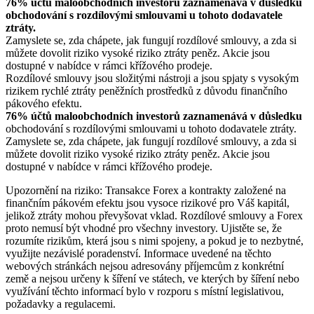
76% účtů maloobchodních investorů zaznamenává v důsledku
obchodování s rozdílovými smlouvami u tohoto dodavatele
ztráty.
Zamyslete se, zda chápete, jak fungují rozdílové smlouvy, a zda si
můžete dovolit riziko vysoké riziko ztráty peněz. Akcie jsou
dostupné v nabídce v rámci křížového prodeje.
Rozdílové smlouvy jsou složitými nástroji a jsou spjaty s vysokým
rizikem rychlé ztráty peněžních prostředků z důvodu finančního
pákového efektu.
76% účtů maloobchodních investorů zaznamenává v důsledku
obchodování s rozdílovými smlouvami u tohoto dodavatele ztráty.
Zamyslete se, zda chápete, jak fungují rozdílové smlouvy, a zda si
můžete dovolit riziko vysoké riziko ztráty peněz. Akcie jsou
dostupné v nabídce v rámci křížového prodeje.
Upozornění na riziko: Transakce Forex a kontrakty založené na
finančním pákovém efektu jsou vysoce rizikové pro Váš kapitál,
jelikož ztráty mohou převyšovat vklad. Rozdílové smlouvy a Forex
proto nemusí být vhodné pro všechny investory. Ujistěte se, že
rozumíte rizikům, která jsou s nimi spojeny, a pokud je to nezbytné,
využijte nezávislé poradenství. Informace uvedené na těchto
webových stránkách nejsou adresovány příjemcům z konkrétní
země a nejsou určeny k šíření ve státech, ve kterých by šíření nebo
využívání těchto informací bylo v rozporu s místní legislativou,
požadavky a regulacemi.