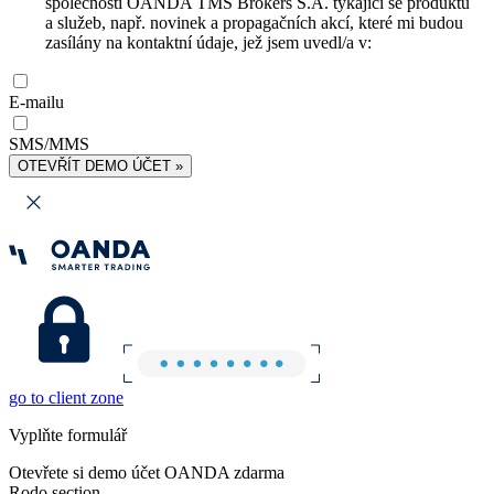
společnosti OANDA TMS Brokers S.A. týkající se produktů
a služeb, např. novinek a propagačních akcí, které mi budou
zasílány na kontaktní údaje, jež jsem uvedl/a v:
E-mailu
SMS/MMS
OTEVŘÍT DEMO ÚČET »
go to client zone
Vyplňte formulář
Otevřete si demo účet OANDA zdarma
Rodo section