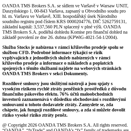
OANDA TMS Brokers S.A. se sídlem ve Varšavě v Warsaw UNIT,
Daszyńskiego 1, 00-843 Varšava, zapsaný u Obvodního soudu pro
hl. m. Varšavu ve Varšavě, XIII. hospodářský úsek Národního
soudního registru pod číslem KRS 0000204776, DIČ 5262759131,
základní kapitál: 3,537,560 PLN splacený v plné výši. OANDA
TMS Brokers S.A. podléhá dohledu Komise pro finanční dohled na
základě povolení ze dne 26. dubna (KPWiG-4021-54-1/2004).
Služba Stocks je nabízena v rámci křížového prodeje spolu se
službou CFD. Podrobné informace týkající se rizik
vyplývajících z jednotlivých služeb nabízených v rámci
křížového prodeje a informace o nákladech a poplatcích
spojených s těmito službami najdete na webových stránkách
OANDA TMS Brokers v sekci Dokumenty.
Rozdílové smlouvy jsou složitými nástroji a jsou spjaty s
vysokým rizikem rychlé ztráty peněžních prostředků z důvodu
finančního pákového efektu. 76% účtů maloobchodních
investorů zaznamenává v důsledku obchodování s rozdílovými
smlouvami u tohoto dodavatele ztráty. Zamyslete se, zda
chápete, jak fungují rozdílové smlouvy, a zda si můžete dovolit
riziko vysoké riziko ztráty peněz.
@ Copyright 2026 OANDA TMS Brokers S.A. All rights reserved.
“OANDA”, “fxTrade” and OANDA’s “fx” family of trademarks are