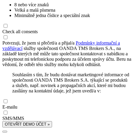
8 nebo více znaků
Velká a malá písmena
Minimálně jedna číslice a speciální znak
Check all consents
Potvrzuji, že jsem si přečetl/a a přijal/a
Podmínky informační a
vzdělávací
služby společnosti OANDA TMS Brokers S.A., na
základě kterých mě může tato společnost kontaktovat s nabídkou a
poskytnout mi telefonickou podporu za účelem správy účtu. Beru na
vědomí, že odběr této služby mohu kdykoli odhlásit.
Souhlasím s tím, že budu dostávat marketingové informace od
společnosti OANDA TMS Brokers S.A. týkající se produktů
a služeb, např. novinek a propagačních akcí, které mi budou
zasílány na kontaktní údaje, jež jsem uvedl/a v:
E-mailu
SMS/MMS
OTEVŘÍT DEMO ÚČET »