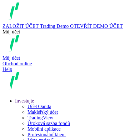
ZALOŽIT ÚČET
Trading
Demo
OTEVŘÍT DEMO ÚČET
Můj účet
Můj účet
Obchod online
Help
Investujte
Účet Oanda
Makléřský účet
TradingView
Úroková sazba fondů
Mobilní aplikace
Profesionální klient