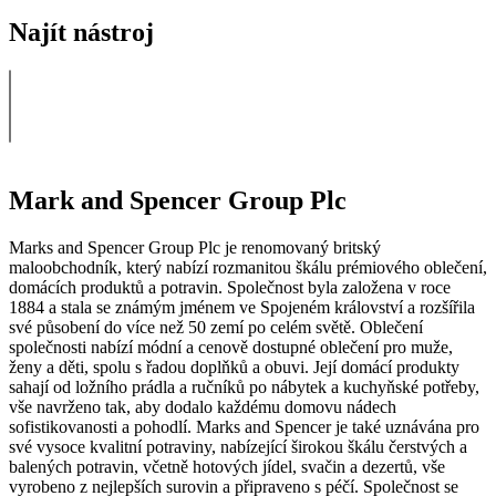
Najít nástroj
Mark and Spencer Group Plc
Marks and Spencer Group Plc je renomovaný britský
maloobchodník, který nabízí rozmanitou škálu prémiového oblečení,
domácích produktů a potravin. Společnost byla založena v roce
1884 a stala se známým jménem ve Spojeném království a rozšířila
své působení do více než 50 zemí po celém světě. Oblečení
společnosti nabízí módní a cenově dostupné oblečení pro muže,
ženy a děti, spolu s řadou doplňků a obuvi. Její domácí produkty
sahají od ložního prádla a ručníků po nábytek a kuchyňské potřeby,
vše navrženo tak, aby dodalo každému domovu nádech
sofistikovanosti a pohodlí. Marks and Spencer je také uznávána pro
své vysoce kvalitní potraviny, nabízející širokou škálu čerstvých a
balených potravin, včetně hotových jídel, svačin a dezertů, vše
vyrobeno z nejlepších surovin a připraveno s péčí. Společnost se