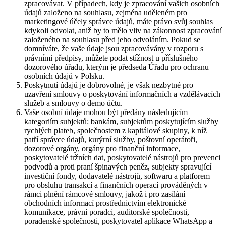
zpracovávat. V případech, kdy je zpracování vašich osobních
údajů založeno na souhlasu, zejména uděleném pro
marketingové účely správce údajů, máte právo svůj souhlas
kdykoli odvolat, aniž by to mělo vliv na zákonnost zpracování
založeného na souhlasu před jeho odvoláním. Pokud se
domníváte, že vaše údaje jsou zpracovávány v rozporu s
právními předpisy, můžete podat stížnost u příslušného
dozorového úřadu, kterým je předseda Úřadu pro ochranu
osobních údajů v Polsku.
Poskytnutí údajů je dobrovolné, je však nezbytné pro
uzavření smlouvy o poskytování informačních a vzdělávacích
služeb a smlouvy o demo účtu.
Vaše osobní údaje mohou být předány následujícím
kategoriím subjektů: bankám, subjektům poskytujícím služby
rychlých plateb, společnostem z kapitálové skupiny, k níž
patří správce údajů, kurýrní služby, poštovní operátoři,
dozorové orgány, orgány pro finanční informace,
poskytovatelé tržních dat, poskytovatelé nástrojů pro prevenci
podvodů a proti praní špinavých peněz, subjekty spravující
investiční fondy, dodavatelé nástrojů, softwaru a platforem
pro obsluhu transakcí a finančních operací prováděných v
rámci plnění rámcové smlouvy, jakož i pro zasílání
obchodních informací prostřednictvím elektronické
komunikace, právní poradci, auditorské společnosti,
poradenské společnosti, poskytovatel aplikace WhatsApp a