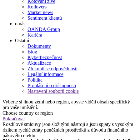
Kótování živě
Rollovers
Market news
Sentiment klientů
o nás
OANDA Group
Kariéra
Ostatní
Dokumenty
Blog
Kyberbezpečnost
Aktualizace
Zřeknutí se odpovědnosti
Legální informace
Politika
Prohlášení o přístupnosti
Nastavení souborů cookie
Vyberte si jinou zemi nebo region, abyste viděli obsah specifický
pro vaše umístění.
Choose country or region
Pokračovat
Rozdílové smlouvy jsou složitými nástroji a jsou spjaty s vysokým
rizikem rychlé ztráty peněžních prostředků z důvodu finančního
pákového efektu.