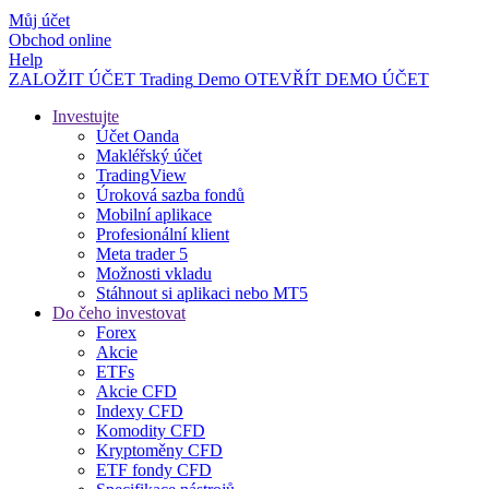
Můj účet
Obchod online
Help
ZALOŽIT ÚČET
Trading
Demo
OTEVŘÍT DEMO ÚČET
Investujte
Účet Oanda
Makléřský účet
TradingView
Úroková sazba fondů
Mobilní aplikace
Profesionální klient
Meta trader 5
Možnosti vkladu
Stáhnout si aplikaci nebo MT5
Do čeho investovat
Forex
Akcie
ETFs
Akcie CFD
Indexy CFD
Komodity CFD
Kryptoměny CFD
ETF fondy CFD