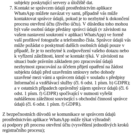
subjekty poskytující servery a úložiště dat.
Kontakt se správcem údajů prostřednictvím aplikace
WhatsApp můžete navázat vy sami, případně vás může
kontaktovat správce údajů, pokud je to nezbytné k dokončení
procesu otevření účtu (živého účtu). V důsledku toho mohou
být vaše osobní údaje předány správci údajů (v závislosti na
vašem nastavení soukromí v aplikaci WhatsApp) ve formě
vaší profilové fotografie a telefonního čísla. Správce údajů vás
může požádat o poskytnutí dalších osobních údajů pouze v
případě, že je to nezbytné k zodpovězení vašeho dotazu nebo
k vyřízení záležitosti, které se kontakt týká. V závislosti na
situaci bude právním základem pro zpracování údajů
nezbytnost zpracování za účelem přijetí opatření na žádost
subjektu údajů před uzavřením smlouvy nebo dohody
uzavřené mezi vámi a správcem údajů v souladu s předpisy
Informační a vzdělávací služby (čl. 6 odst. 1 písm. b) GDPR);
a v ostatních případech oprávněný zájem správce údajů (čl. 6
odst. 1 písm. f) GDPR) spočívající v nutnosti vyřešit
nahlášenou záležitost související s obchodní činností správce
údajů (čl. 6 odst. 1 písm. f) GDPR).
Z bezpečnostních důvodů se komunikace se správcem údajů
prostřednictvím aplikace WhatsApp může týkat výhradně:
a) podpory při procesu otevření účtu (vysvětlení jednotlivých kroků
registračního procesu);