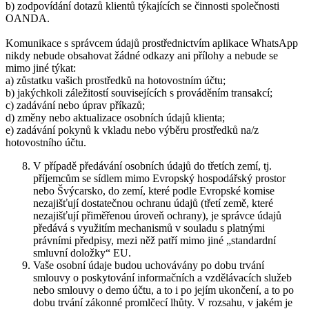
b) zodpovídání dotazů klientů týkajících se činnosti společnosti
OANDA.
Komunikace s správcem údajů prostřednictvím aplikace WhatsApp
nikdy nebude obsahovat žádné odkazy ani přílohy a nebude se
mimo jiné týkat:
a) zůstatku vašich prostředků na hotovostním účtu;
b) jakýchkoli záležitostí souvisejících s prováděním transakcí;
c) zadávání nebo úprav příkazů;
d) změny nebo aktualizace osobních údajů klienta;
e) zadávání pokynů k vkladu nebo výběru prostředků na/z
hotovostního účtu.
V případě předávání osobních údajů do třetích zemí, tj.
příjemcům se sídlem mimo Evropský hospodářský prostor
nebo Švýcarsko, do zemí, které podle Evropské komise
nezajišťují dostatečnou ochranu údajů (třetí země, které
nezajišťují přiměřenou úroveň ochrany), je správce údajů
předává s využitím mechanismů v souladu s platnými
právními předpisy, mezi něž patří mimo jiné „standardní
smluvní doložky“ EU.
Vaše osobní údaje budou uchovávány po dobu trvání
smlouvy o poskytování informačních a vzdělávacích služeb
nebo smlouvy o demo účtu, a to i po jejím ukončení, a to po
dobu trvání zákonné promlčecí lhůty. V rozsahu, v jakém je