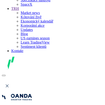
Specifikace nástrojů
SpaceX
TRH
Market news
Kótování živě
Ekonomický kalendář
Korporátní akce
Updates
Blog
US earnings season
Learn TradingView
Sentiment klientů
Kontakt