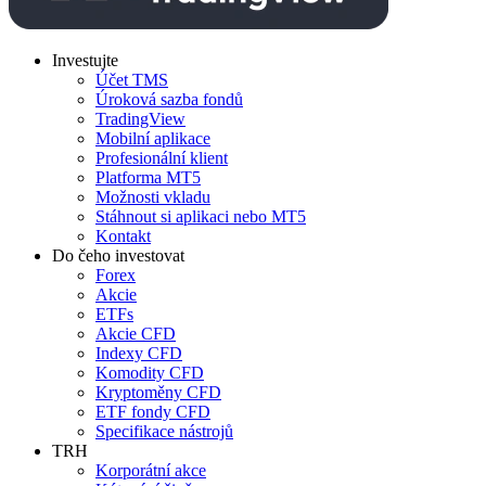
Investujte
Účet TMS
Úroková sazba fondů
TradingView
Mobilní aplikace
Profesionální klient
Platforma MT5
Možnosti vkladu
Stáhnout si aplikaci nebo MT5
Kontakt
Do čeho investovat
Forex
Akcie
ETFs
Akcie CFD
Indexy CFD
Komodity CFD
Kryptoměny CFD
ETF fondy CFD
Specifikace nástrojů
TRH
Korporátní akce