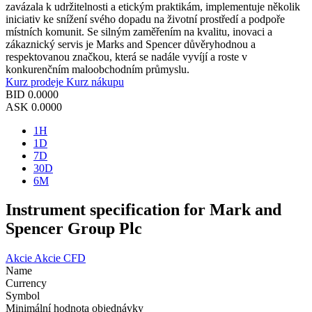
zavázala k udržitelnosti a etickým praktikám, implementuje několik
iniciativ ke snížení svého dopadu na životní prostředí a podpoře
místních komunit. Se silným zaměřením na kvalitu, inovaci a
zákaznický servis je Marks and Spencer důvěryhodnou a
respektovanou značkou, která se nadále vyvíjí a roste v
konkurenčním maloobchodním průmyslu.
Kurz prodeje
Kurz nákupu
BID
0.0000
ASK
0.0000
1H
1D
7D
30D
6M
Instrument specification for Mark and
Spencer Group Plc
Akcie
Akcie CFD
Name
Currency
Symbol
Minimální hodnota objednávky