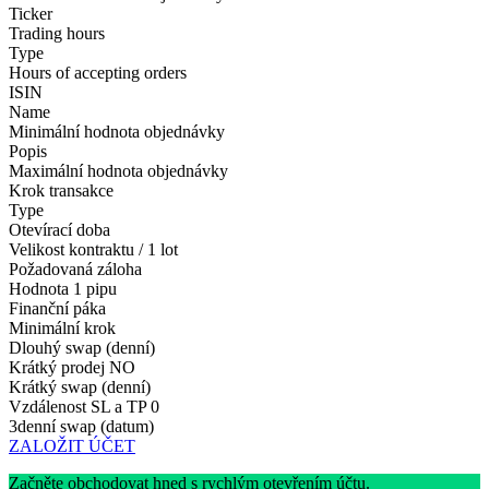
Ticker
Trading hours
Type
Hours of accepting orders
ISIN
Name
Minimální hodnota objednávky
Popis
Maximální hodnota objednávky
Krok transakce
Type
Otevírací doba
Velikost kontraktu / 1 lot
Požadovaná záloha
Hodnota 1 pipu
Finanční páka
Minimální krok
Dlouhý swap (denní)
Krátký prodej
NO
Krátký swap (denní)
Vzdálenost SL a TP
0
3denní swap (datum)
ZALOŽIT ÚČET
Začněte obchodovat hned s rychlým otevřením účtu.