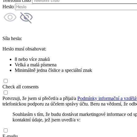
Telefonní číslo
Heslo
Síla hesla:
Heslo musí obsahovat:
8 nebo více znaků
Velká a malá písmena
Minimálně jedna číslice a speciální znak
Check all consents
Potvrzuji, že jsem si přečetl/a a přijal/a
Podmínky informační a vzdělá
telefonickou podporu za účelem správy účtu. Beru na vědomí, že odbě
Souhlasím s tím, že budu dostávat marketingové informace od s
kontaktní údaje, jež jsem uvedl/a v:
E-mailu