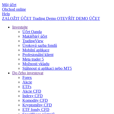
Můj účet
Obchod online
Help
ZALOŽIT ÚČET
Trading
Demo
OTEVŘÍT DEMO ÚČET
Investujte
Účet Oanda
Makléřský účet
TradingView
Úroková sazba fondů
Mobilní aplikace
Profesionální klient
Meta trader 5
Možnosti vkladu
Stáhnout si aplikaci nebo MT5
Do čeho investovat
Forex
Akcie
ETFs
Akcie CFD
Indexy CFD
Komodity CFD
Kryptoměny CFD
ETF fondy CFD