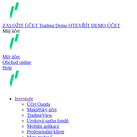
ZALOŽIT ÚČET
Trading
Demo
OTEVŘÍT DEMO ÚČET
Můj účet
Můj účet
Obchod online
Help
Investujte
Účet Oanda
Makléřský účet
TradingView
Úroková sazba fondů
Mobilní aplikace
Profesionální klient