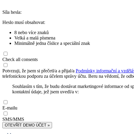
Síla hesla:
Heslo musí obsahovat:
8 nebo více znaků
Velká a malá písmena
Minimálně jedna číslice a speciální znak
Check all consents
Potvrzuji, že jsem si přečetl/a a přijal/a
Podmínky informační a vzdělá
telefonickou podporu za účelem správy účtu. Beru na vědomí, že odbě
Souhlasím s tím, že budu dostávat marketingové informace od s
kontaktní údaje, jež jsem uvedl/a v:
E-mailu
SMS/MMS
OTEVŘÍT DEMO ÚČET »