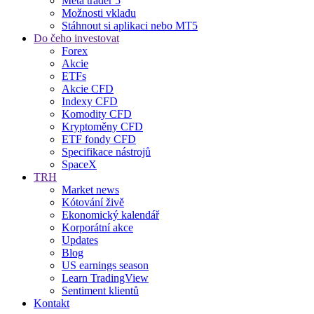
Meta trader 5
Možnosti vkladu
Stáhnout si aplikaci nebo MT5
Do čeho investovat
Forex
Akcie
ETFs
Akcie CFD
Indexy CFD
Komodity CFD
Kryptoměny CFD
ETF fondy CFD
Specifikace nástrojů
SpaceX
TRH
Market news
Kótování živě
Ekonomický kalendář
Korporátní akce
Updates
Blog
US earnings season
Learn TradingView
Sentiment klientů
Kontakt