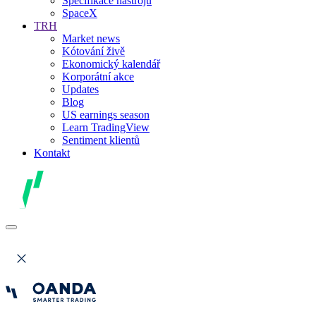
Specifikace nástrojů
SpaceX
TRH
Market news
Kótování živě
Ekonomický kalendář
Korporátní akce
Updates
Blog
US earnings season
Learn TradingView
Sentiment klientů
Kontakt