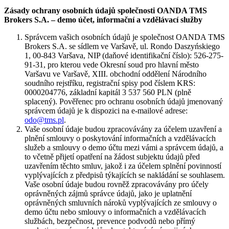
Zásady ochrany osobních údajů společnosti OANDA TMS
Brokers S.A. – demo účet, informační a vzdělávací služby
Správcem vašich osobních údajů je společnost OANDA TMS
Brokers S.A. se sídlem ve Varšavě, ul. Rondo Daszyńskiego
1, 00-843 Varšava, NIP (daňové identifikační číslo): 526-275-
91-31, pro kterou vede Okresní soud pro hlavní město
Varšavu ve Varšavě, XIII. obchodní oddělení Národního
soudního rejstříku, registrační spisy pod číslem KRS:
0000204776, základní kapitál 3 537 560 PLN (plně
splacený). Pověřenec pro ochranu osobních údajů jmenovaný
správcem údajů je k dispozici na e-mailové adrese:
odo@tms.pl
.
Vaše osobní údaje budou zpracovávány za účelem uzavření a
plnění smlouvy o poskytování informačních a vzdělávacích
služeb a smlouvy o demo účtu mezi vámi a správcem údajů, a
to včetně přijetí opatření na žádost subjektu údajů před
uzavřením těchto smluv, jakož i za účelem splnění povinností
vyplývajících z předpisů týkajících se nakládání se souhlasem.
Vaše osobní údaje budou rovněž zpracovávány pro účely
oprávněných zájmů správce údajů, jako je uplatnění
oprávněných smluvních nároků vyplývajících ze smlouvy o
demo účtu nebo smlouvy o informačních a vzdělávacích
službách, bezpečnost, prevence podvodů nebo přímý