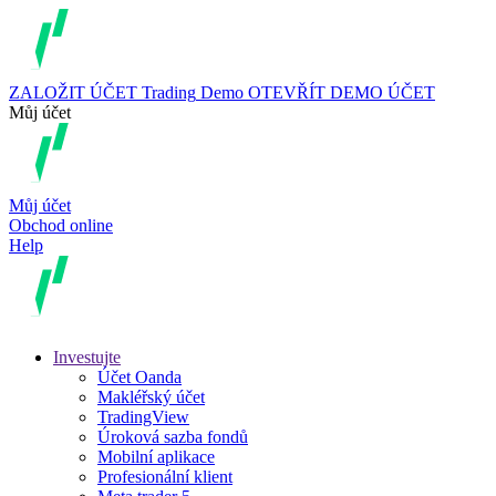
ZALOŽIT ÚČET
Trading
Demo
OTEVŘÍT DEMO ÚČET
Můj účet
Můj účet
Obchod online
Help
Investujte
Účet Oanda
Makléřský účet
TradingView
Úroková sazba fondů
Mobilní aplikace
Profesionální klient