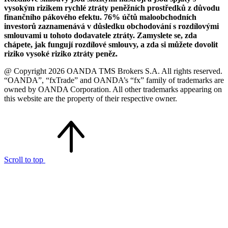
vysokým rizikem rychlé ztráty peněžních prostředků z důvodu
finančního pákového efektu. 76% účtů maloobchodních
investorů zaznamenává v důsledku obchodování s rozdílovými
smlouvami u tohoto dodavatele ztráty. Zamyslete se, zda
chápete, jak fungují rozdílové smlouvy, a zda si můžete dovolit
riziko vysoké riziko ztráty peněz.
@ Copyright 2026 OANDA TMS Brokers S.A. All rights reserved.
“OANDA”, “fxTrade” and OANDA’s “fx” family of trademarks are
owned by OANDA Corporation. All other trademarks appearing on
this website are the property of their respective owner.
Scroll to top