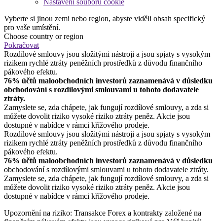
Nastavení souborů cookie
Vyberte si jinou zemi nebo region, abyste viděli obsah specifický
pro vaše umístění.
Choose country or region
Pokračovat
Rozdílové smlouvy jsou složitými nástroji a jsou spjaty s vysokým
rizikem rychlé ztráty peněžních prostředků z důvodu finančního
pákového efektu.
76% účtů maloobchodních investorů zaznamenává v důsledku
obchodování s rozdílovými smlouvami u tohoto dodavatele
ztráty.
Zamyslete se, zda chápete, jak fungují rozdílové smlouvy, a zda si
můžete dovolit riziko vysoké riziko ztráty peněz. Akcie jsou
dostupné v nabídce v rámci křížového prodeje.
Rozdílové smlouvy jsou složitými nástroji a jsou spjaty s vysokým
rizikem rychlé ztráty peněžních prostředků z důvodu finančního
pákového efektu.
76% účtů maloobchodních investorů zaznamenává v důsledku
obchodování s rozdílovými smlouvami u tohoto dodavatele ztráty.
Zamyslete se, zda chápete, jak fungují rozdílové smlouvy, a zda si
můžete dovolit riziko vysoké riziko ztráty peněz. Akcie jsou
dostupné v nabídce v rámci křížového prodeje.
Upozornění na riziko: Transakce Forex a kontrakty založené na