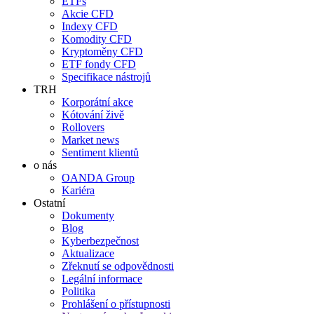
ETFs
Akcie CFD
Indexy CFD
Komodity CFD
Kryptoměny CFD
ETF fondy CFD
Specifikace nástrojů
TRH
Korporátní akce
Kótování živě
Rollovers
Market news
Sentiment klientů
o nás
OANDA Group
Kariéra
Ostatní
Dokumenty
Blog
Kyberbezpečnost
Aktualizace
Zřeknutí se odpovědnosti
Legální informace
Politika
Prohlášení o přístupnosti