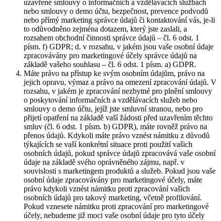
uzavřené smlouvy o informačních a vzdělávacích službách
nebo smlouvy o demo účtu, bezpečnost, prevence podvodů
nebo přímý marketing správce údajů či kontaktování vás, je-li
to odůvodněno zejména dotazem, který jste zaslali, a
rozsahem obchodní činnosti správce údajů – čl. 6 odst. 1
písm. f) GDPR; d. v rozsahu, v jakém jsou vaše osobní údaje
zpracovávány pro marketingové účely správce údajů na
základě vašeho souhlasu – čl. 6 odst. 1 písm. a) GDPR.
Máte právo na přístup ke svým osobním údajům, právo na
jejich opravu, výmaz a právo na omezení zpracování údajů. V
rozsahu, v jakém je zpracování nezbytné pro plnění smlouvy
o poskytování informačních a vzdělávacích služeb nebo
smlouvy o demo účtu, jejíž jste smluvní stranou, nebo pro
přijetí opatření na základě vaší žádosti před uzavřením těchto
smluv (čl. 6 odst. 1 písm. b) GDPR), máte rovněž právo na
přenos údajů. Kdykoli máte právo vznést námitku z důvodů
týkajících se vaší konkrétní situace proti použití vašich
osobních údajů, pokud správce údajů zpracovává vaše osobní
údaje na základě svého oprávněného zájmu, např. v
souvislosti s marketingem produktů a služeb. Pokud jsou vaše
osobní údaje zpracovávány pro marketingové účely, máte
právo kdykoli vznést námitku proti zpracování vašich
osobních údajů pro takový marketing, včetně profilování.
Pokud vznesete námitku proti zpracování pro marketingové
účely, nebudeme již moci vaše osobní údaje pro tyto účely