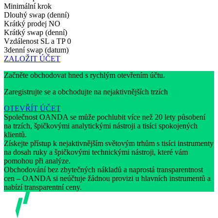
Minimální krok
Dlouhý swap (denní)
Krátký prodej
NO
Krátký swap (denní)
Vzdálenost SL a TP
0
3denní swap (datum)
ZALOŽIT ÚČET
Začněte obchodovat hned s rychlým otevřením účtu.
Zaregistrujte se a obchodujte na nejaktivnějších trzích
OTEVŘÍT ÚČET
Společnost OANDA se může pochlubit více než 20 lety působení
na trzích, špičkovými analytickými nástroji a tisíci spokojených
klientů.
Získejte přístup k nejaktivnějším světovým trhům s tisíci instrumenty
na dosah ruky a špičkovými technickými nástroji, které vám
pomohou při analýze.
Obchodování bez zbytečných nákladů a naprostá transparentnost
cen – OANDA si neúčtuje žádnou provizi u hlavních instrumentů a
nabízí transparentní ceny.