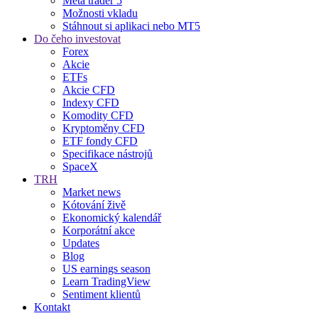
Meta trader 5
Možnosti vkladu
Stáhnout si aplikaci nebo MT5
Do čeho investovat
Forex
Akcie
ETFs
Akcie CFD
Indexy CFD
Komodity CFD
Kryptoměny CFD
ETF fondy CFD
Specifikace nástrojů
SpaceX
TRH
Market news
Kótování živě
Ekonomický kalendář
Korporátní akce
Updates
Blog
US earnings season
Learn TradingView
Sentiment klientů
Kontakt