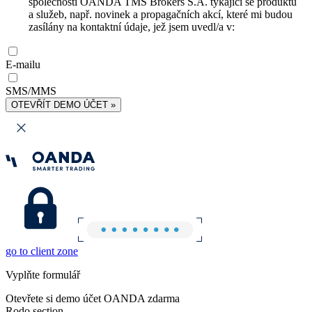
společnosti OANDA TMS Brokers S.A. týkající se produktů
a služeb, např. novinek a propagačních akcí, které mi budou
zasílány na kontaktní údaje, jež jsem uvedl/a v:
E-mailu
SMS/MMS
OTEVŘÍT DEMO ÚČET »
go to client zone
Vyplňte formulář
Otevřete si demo účet OANDA zdarma
Rodo section