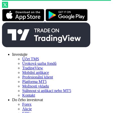
Investujte
Účet TMS
Úroková sazba fondů
TradingView
Mobilní aplikace
Profesionální klient
Platforma MT5
Možnosti vkladu
Stáhnout si aplikaci nebo MT5
Kontakt
Do čeho investovat
Forex
Akcie