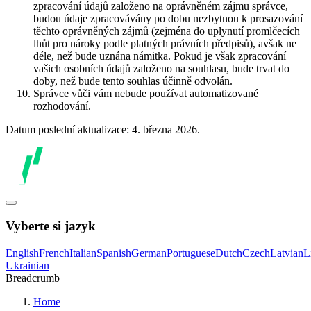
zpracování údajů založeno na oprávněném zájmu správce,
budou údaje zpracovávány po dobu nezbytnou k prosazování
těchto oprávněných zájmů (zejména do uplynutí promlčecích
lhůt pro nároky podle platných právních předpisů), avšak ne
déle, než bude uznána námitka. Pokud je však zpracování
vašich osobních údajů založeno na souhlasu, bude trvat do
doby, než bude tento souhlas účinně odvolán.
Správce vůči vám nebude používat automatizované
rozhodování.
Datum poslední aktualizace: 4. března 2026.
Vyberte si jazyk
English
French
Italian
Spanish
German
Portuguese
Dutch
Czech
Latvian
L
Ukrainian
Breadcrumb
Home