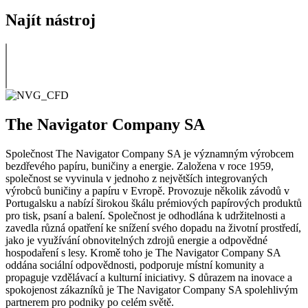
Najít nástroj
The Navigator Company SA
Společnost The Navigator Company SA je významným výrobcem
bezdřevého papíru, buničiny a energie. Založena v roce 1959,
společnost se vyvinula v jednoho z největších integrovaných
výrobců buničiny a papíru v Evropě. Provozuje několik závodů v
Portugalsku a nabízí širokou škálu prémiových papírových produktů
pro tisk, psaní a balení. Společnost je odhodlána k udržitelnosti a
zavedla různá opatření ke snížení svého dopadu na životní prostředí,
jako je využívání obnovitelných zdrojů energie a odpovědné
hospodaření s lesy. Kromě toho je The Navigator Company SA
oddána sociální odpovědnosti, podporuje místní komunity a
propaguje vzdělávací a kulturní iniciativy. S důrazem na inovace a
spokojenost zákazníků je The Navigator Company SA spolehlivým
partnerem pro podniky po celém světě.