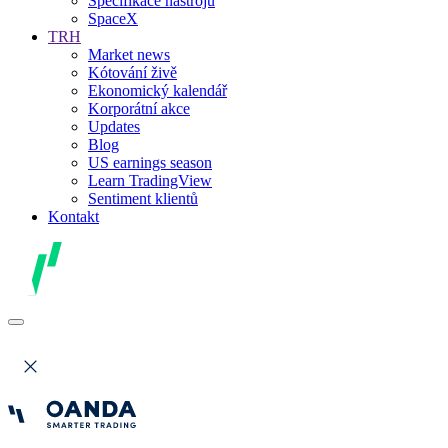
Specifikace nástrojů
SpaceX
TRH
Market news
Kótování živě
Ekonomický kalendář
Korporátní akce
Updates
Blog
US earnings season
Learn TradingView
Sentiment klientů
Kontakt