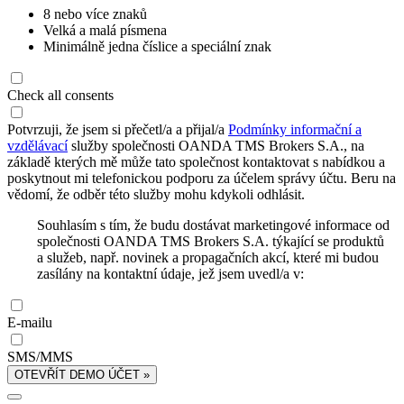
8 nebo více znaků
Velká a malá písmena
Minimálně jedna číslice a speciální znak
Check all consents
Potvrzuji, že jsem si přečetl/a a přijal/a
Podmínky informační a
vzdělávací
služby společnosti OANDA TMS Brokers S.A., na
základě kterých mě může tato společnost kontaktovat s nabídkou a
poskytnout mi telefonickou podporu za účelem správy účtu. Beru na
vědomí, že odběr této služby mohu kdykoli odhlásit.
Souhlasím s tím, že budu dostávat marketingové informace od
společnosti OANDA TMS Brokers S.A. týkající se produktů
a služeb, např. novinek a propagačních akcí, které mi budou
zasílány na kontaktní údaje, jež jsem uvedl/a v:
E-mailu
SMS/MMS
OTEVŘÍT DEMO ÚČET »