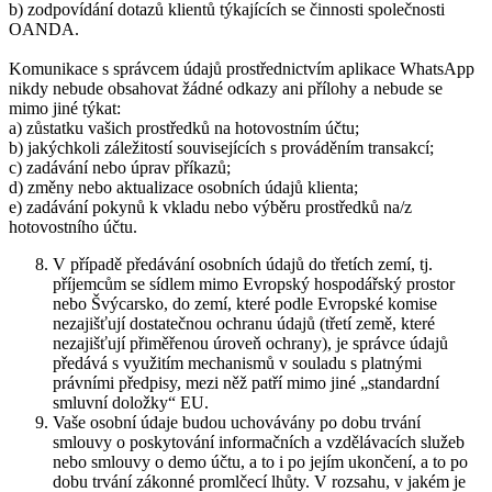
b) zodpovídání dotazů klientů týkajících se činnosti společnosti
OANDA.
Komunikace s správcem údajů prostřednictvím aplikace WhatsApp
nikdy nebude obsahovat žádné odkazy ani přílohy a nebude se
mimo jiné týkat:
a) zůstatku vašich prostředků na hotovostním účtu;
b) jakýchkoli záležitostí souvisejících s prováděním transakcí;
c) zadávání nebo úprav příkazů;
d) změny nebo aktualizace osobních údajů klienta;
e) zadávání pokynů k vkladu nebo výběru prostředků na/z
hotovostního účtu.
V případě předávání osobních údajů do třetích zemí, tj.
příjemcům se sídlem mimo Evropský hospodářský prostor
nebo Švýcarsko, do zemí, které podle Evropské komise
nezajišťují dostatečnou ochranu údajů (třetí země, které
nezajišťují přiměřenou úroveň ochrany), je správce údajů
předává s využitím mechanismů v souladu s platnými
právními předpisy, mezi něž patří mimo jiné „standardní
smluvní doložky“ EU.
Vaše osobní údaje budou uchovávány po dobu trvání
smlouvy o poskytování informačních a vzdělávacích služeb
nebo smlouvy o demo účtu, a to i po jejím ukončení, a to po
dobu trvání zákonné promlčecí lhůty. V rozsahu, v jakém je