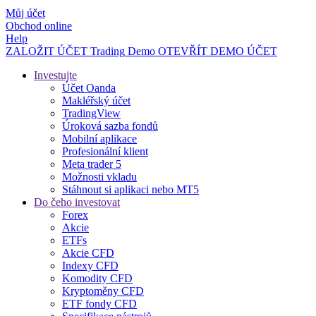
Můj účet
Obchod online
Help
ZALOŽIT ÚČET
Trading
Demo
OTEVŘÍT DEMO ÚČET
Investujte
Účet Oanda
Makléřský účet
TradingView
Úroková sazba fondů
Mobilní aplikace
Profesionální klient
Meta trader 5
Možnosti vkladu
Stáhnout si aplikaci nebo MT5
Do čeho investovat
Forex
Akcie
ETFs
Akcie CFD
Indexy CFD
Komodity CFD
Kryptoměny CFD
ETF fondy CFD