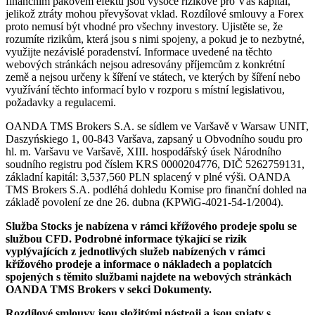
finančním pákovém efektu jsou vysoce rizikové pro Váš kapitál,
jelikož ztráty mohou převyšovat vklad. Rozdílové smlouvy a Forex
proto nemusí být vhodné pro všechny investory. Ujistěte se, že
rozumíte rizikům, která jsou s nimi spojeny, a pokud je to nezbytné,
využijte nezávislé poradenství. Informace uvedené na těchto
webových stránkách nejsou adresovány příjemcům z konkrétní
země a nejsou určeny k šíření ve státech, ve kterých by šíření nebo
využívání těchto informací bylo v rozporu s místní legislativou,
požadavky a regulacemi.
OANDA TMS Brokers S.A. se sídlem ve Varšavě v Warsaw UNIT,
Daszyńskiego 1, 00-843 Varšava, zapsaný u Obvodního soudu pro
hl. m. Varšavu ve Varšavě, XIII. hospodářský úsek Národního
soudního registru pod číslem KRS 0000204776, DIČ 5262759131,
základní kapitál: 3,537,560 PLN splacený v plné výši. OANDA
TMS Brokers S.A. podléhá dohledu Komise pro finanční dohled na
základě povolení ze dne 26. dubna (KPWiG-4021-54-1/2004).
Služba Stocks je nabízena v rámci křížového prodeje spolu se
službou CFD. Podrobné informace týkající se rizik
vyplývajících z jednotlivých služeb nabízených v rámci
křížového prodeje a informace o nákladech a poplatcích
spojených s těmito službami najdete na webových stránkách
OANDA TMS Brokers v sekci Dokumenty.
Rozdílové smlouvy jsou složitými nástroji a jsou spjaty s