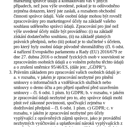
marketing správce údajů a kontaktování vás v jiných
případech, než jsou výše uvedené, pokud je to odůvodněno
zejména dotazem, který jste zaslali, a rozsahem obchodní
činnosti správce údajů. Vaše osobní údaje mohou být rovněž
zpracovávány pro marketingové účely na základě vašeho
souhlasu uděleného správci údajů. Zpracování pro jiné než
výše uvedené účely může být prováděno: (i) na základě
získání dodatečného souhlasu, (ii) na základě platných
právních předpisů, nebo (iii) pokud je to slučitelné s účelem,
pro který byly osobní údaje původně shromážděny (čl. 6 odst.
4 nařízení Evropského parlamentu a Rady (EU) 2016/679 ze
dne 27. dubna 2016 o ochraně fyzických osob v souvislosti se
zpracováním osobních údajů a o volném pohybu těchto údajů
a o zrušení směrnice 95/46/ES, (dále jen: „GDPR“).
Právním základem pro zpracování vašich osobních údajů je:
a. v rozsahu, v jakém je zpracování nezbytné pro plnění
smlouvy o informačních a vzdělávacích službách nebo
smlouvy o demo účtu a pro přijetí opatření před uzavřením
smlouvy – čl. 6 odst. 1 písm. b) GDPR; b. v rozsahu, v jakém
je zpracování údajů nezbytné pro to, aby správce údajů mohl
plnit své zákonné povinnosti, spočívající zejména v
dodržování předpisů – čl. 6 odst. 1 písm. c) GDPR; c. v
rozsahu, v jakém je zpracování nezbytné pro účely
vyplývající z oprávněných zájmů správce, jako je provádění
nezbytných vyúčtování a uplatňování nároků vyplývajících z