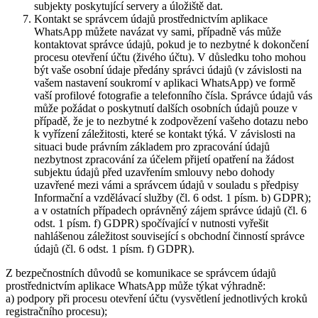
subjekty poskytující servery a úložiště dat.
Kontakt se správcem údajů prostřednictvím aplikace
WhatsApp můžete navázat vy sami, případně vás může
kontaktovat správce údajů, pokud je to nezbytné k dokončení
procesu otevření účtu (živého účtu). V důsledku toho mohou
být vaše osobní údaje předány správci údajů (v závislosti na
vašem nastavení soukromí v aplikaci WhatsApp) ve formě
vaší profilové fotografie a telefonního čísla. Správce údajů vás
může požádat o poskytnutí dalších osobních údajů pouze v
případě, že je to nezbytné k zodpovězení vašeho dotazu nebo
k vyřízení záležitosti, které se kontakt týká. V závislosti na
situaci bude právním základem pro zpracování údajů
nezbytnost zpracování za účelem přijetí opatření na žádost
subjektu údajů před uzavřením smlouvy nebo dohody
uzavřené mezi vámi a správcem údajů v souladu s předpisy
Informační a vzdělávací služby (čl. 6 odst. 1 písm. b) GDPR);
a v ostatních případech oprávněný zájem správce údajů (čl. 6
odst. 1 písm. f) GDPR) spočívající v nutnosti vyřešit
nahlášenou záležitost související s obchodní činností správce
údajů (čl. 6 odst. 1 písm. f) GDPR).
Z bezpečnostních důvodů se komunikace se správcem údajů
prostřednictvím aplikace WhatsApp může týkat výhradně:
a) podpory při procesu otevření účtu (vysvětlení jednotlivých kroků
registračního procesu);