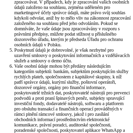
zpracovávat. V případech, kdy je zpracování vašich osobních
údajů založeno na souhlasu, zejména uděleném pro
marketingové účely správce údajů, máte právo svůj souhlas
kdykoli odvolat, aniž by to mělo vliv na zákonnost zpracování
založeného na souhlasu před jeho odvoláním. Pokud se
domníváte, že vaše údaje jsou zpracovávány v rozporu s
právními předpisy, můžete podat stížnost u příslušného
dozorového úřadu, kterým je předseda Úřadu pro ochranu
osobních údajů v Polsku.
Poskytnutí údajů je dobrovolné, je však nezbytné pro
uzavření smlouvy o poskytování informačních a vzdělávacích
služeb a smlouvy o demo účtu.
Vaše osobní údaje mohou být předány následujícím
kategoriím subjektů: bankám, subjektům poskytujícím služby
rychlých plateb, společnostem z kapitálové skupiny, k níž
patří správce údajů, kurýrní služby, poštovní operátoři,
dozorové orgány, orgány pro finanční informace,
poskytovatelé tržních dat, poskytovatelé nástrojů pro prevenci
podvodů a proti praní špinavých peněz, subjekty spravující
investiční fondy, dodavatelé nástrojů, softwaru a platforem
pro obsluhu transakcí a finančních operací prováděných v
rámci plnění rámcové smlouvy, jakož i pro zasílání
obchodních informací prostřednictvím elektronické
komunikace, právní poradci, auditorské společnosti,
poradenské společnosti, poskytovatel aplikace WhatsApp a