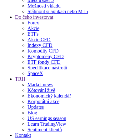
Meta trader 5
Možnosti vkladu
Stáhnout si aplikaci nebo MT5
Do čeho investovat
Forex
Akcie
ETFs
Akcie CFD
Indexy CFD
Komodity CFD
Kryptoměny CFD
ETF fondy CFD
Specifikace nástrojů
SpaceX
TRH
Market news
Kótování živě
Ekonomický kalendář
Korporátní akce
Updates
Blog
US earnings season
Learn TradingView
Sentiment klientů
Kontakt