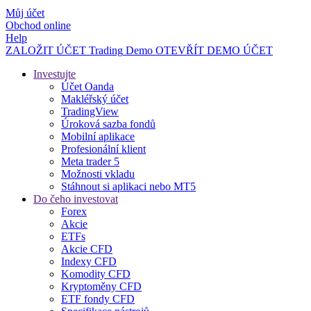
Můj účet
Obchod online
Help
ZALOŽIT ÚČET
Trading
Demo
OTEVŘÍT DEMO ÚČET
Investujte
Účet Oanda
Makléřský účet
TradingView
Úroková sazba fondů
Mobilní aplikace
Profesionální klient
Meta trader 5
Možnosti vkladu
Stáhnout si aplikaci nebo MT5
Do čeho investovat
Forex
Akcie
ETFs
Akcie CFD
Indexy CFD
Komodity CFD
Kryptoměny CFD
ETF fondy CFD