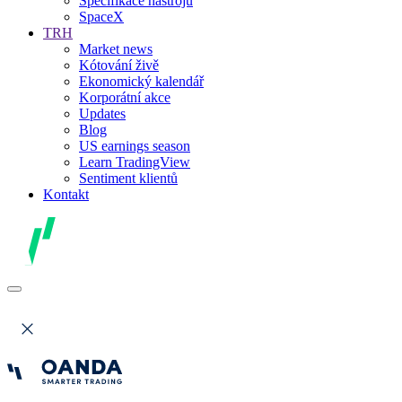
Specifikace nástrojů
SpaceX
TRH
Market news
Kótování živě
Ekonomický kalendář
Korporátní akce
Updates
Blog
US earnings season
Learn TradingView
Sentiment klientů
Kontakt