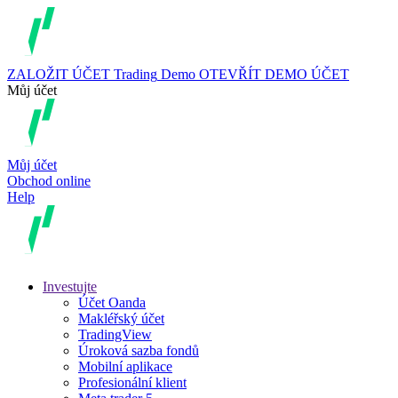
ZALOŽIT ÚČET
Trading
Demo
OTEVŘÍT DEMO ÚČET
Můj účet
Můj účet
Obchod online
Help
Investujte
Účet Oanda
Makléřský účet
TradingView
Úroková sazba fondů
Mobilní aplikace
Profesionální klient