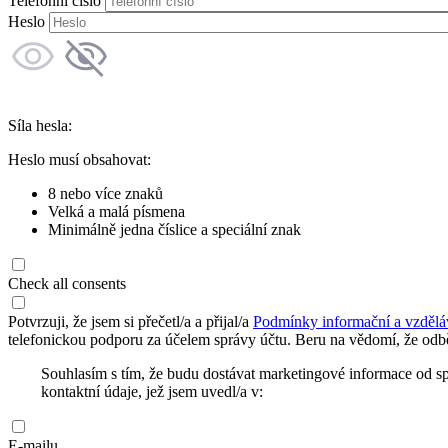
Telefonní číslo
Heslo
Síla hesla:
Heslo musí obsahovat:
8 nebo více znaků
Velká a malá písmena
Minimálně jedna číslice a speciální znak
Check all consents
Potvrzuji, že jsem si přečetl/a a přijal/a
Podmínky informační a vzdělá
telefonickou podporu za účelem správy účtu. Beru na vědomí, že odbě
Souhlasím s tím, že budu dostávat marketingové informace od s
kontaktní údaje, jež jsem uvedl/a v:
E-mailu