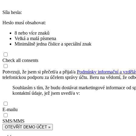
Síla hesla:
Heslo musí obsahovat:
8 nebo více znaků
Velká a malá písmena
Minimálně jedna číslice a speciální znak
Check all consents
Potvrzuji, že jsem si přečetl/a a přijal/a
Podmínky informační a vzdělá
telefonickou podporu za účelem správy účtu. Beru na vědomí, že odbě
Souhlasím s tím, že budu dostávat marketingové informace od s
kontaktní údaje, jež jsem uvedl/a v:
E-mailu
SMS/MMS
OTEVŘÍT DEMO ÚČET »