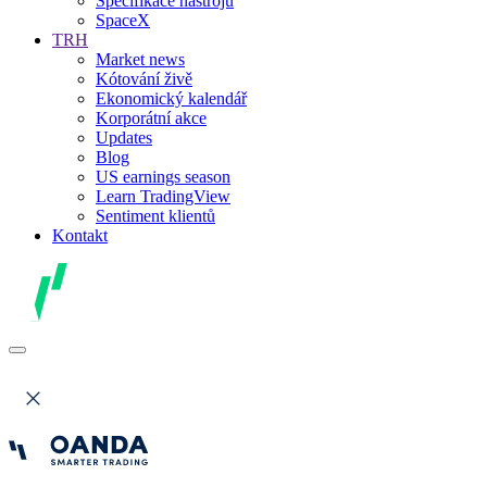
Specifikace nástrojů
SpaceX
TRH
Market news
Kótování živě
Ekonomický kalendář
Korporátní akce
Updates
Blog
US earnings season
Learn TradingView
Sentiment klientů
Kontakt