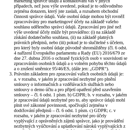
marketing správce údajů a kontaktování vás v jiných
případech, než jsou výše uvedené, pokud je to odůvodněno
zejména dotazem, který jste zaslali, a rozsahem obchodní
činnosti správce údajů. Vaše osobní údaje mohou být rovněž
zpracovávány pro marketingové účely na základě vašeho
souhlasu uděleného správci údajů. Zpracování pro jiné než
výše uvedené účely může být prováděno: (i) na základě
získání dodatečného souhlasu, (ii) na základě platných
právních předpisů, nebo (iii) pokud je to slučitelné s účelem,
pro který byly osobní údaje původně shromážděny (čl. 6 odst.
4 nařízení Evropského parlamentu a Rady (EU) 2016/679 ze
dne 27. dubna 2016 o ochraně fyzických osob v souvislosti se
zpracováním osobních údajů a o volném pohybu těchto údajů
a o zrušení směrnice 95/46/ES, (dále jen: „GDPR“).
Právním základem pro zpracování vašich osobních údajů je:
a. v rozsahu, v jakém je zpracování nezbytné pro plnění
smlouvy o informačních a vzdělávacích službách nebo
smlouvy o demo účtu a pro přijetí opatření před uzavřením
smlouvy – čl. 6 odst. 1 písm. b) GDPR; b. v rozsahu, v jakém
je zpracování údajů nezbytné pro to, aby správce údajů mohl
plnit své zákonné povinnosti, spočívající zejména v
dodržování předpisů – čl. 6 odst. 1 písm. c) GDPR; c. v
rozsahu, v jakém je zpracování nezbytné pro účely
vyplývající z oprávněných zájmů správce, jako je provádění
nezbytných vyúčtování a uplatňování nároků vyplývajících z