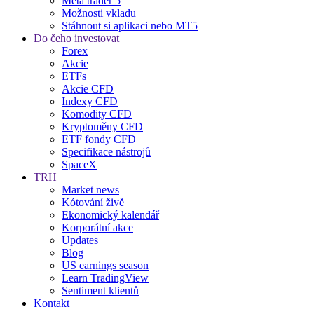
Meta trader 5
Možnosti vkladu
Stáhnout si aplikaci nebo MT5
Do čeho investovat
Forex
Akcie
ETFs
Akcie CFD
Indexy CFD
Komodity CFD
Kryptoměny CFD
ETF fondy CFD
Specifikace nástrojů
SpaceX
TRH
Market news
Kótování živě
Ekonomický kalendář
Korporátní akce
Updates
Blog
US earnings season
Learn TradingView
Sentiment klientů
Kontakt