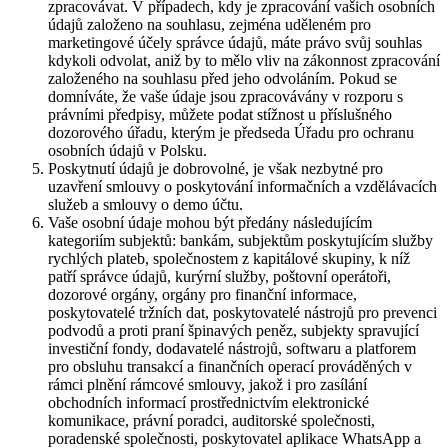
zpracovávat. V případech, kdy je zpracování vašich osobních
údajů založeno na souhlasu, zejména uděleném pro
marketingové účely správce údajů, máte právo svůj souhlas
kdykoli odvolat, aniž by to mělo vliv na zákonnost zpracování
založeného na souhlasu před jeho odvoláním. Pokud se
domníváte, že vaše údaje jsou zpracovávány v rozporu s
právními předpisy, můžete podat stížnost u příslušného
dozorového úřadu, kterým je předseda Úřadu pro ochranu
osobních údajů v Polsku.
Poskytnutí údajů je dobrovolné, je však nezbytné pro
uzavření smlouvy o poskytování informačních a vzdělávacích
služeb a smlouvy o demo účtu.
Vaše osobní údaje mohou být předány následujícím
kategoriím subjektů: bankám, subjektům poskytujícím služby
rychlých plateb, společnostem z kapitálové skupiny, k níž
patří správce údajů, kurýrní služby, poštovní operátoři,
dozorové orgány, orgány pro finanční informace,
poskytovatelé tržních dat, poskytovatelé nástrojů pro prevenci
podvodů a proti praní špinavých peněz, subjekty spravující
investiční fondy, dodavatelé nástrojů, softwaru a platforem
pro obsluhu transakcí a finančních operací prováděných v
rámci plnění rámcové smlouvy, jakož i pro zasílání
obchodních informací prostřednictvím elektronické
komunikace, právní poradci, auditorské společnosti,
poradenské společnosti, poskytovatel aplikace WhatsApp a