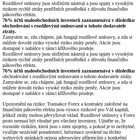
Rozdílové smlouvy jsou složitými nástroji a jsou spjaty s vysokým
rizikem rychlé ztráty peněžních prostředků z důvodu finančního
pákového efektu.
76% účtů maloobchodních investorů zaznamenává v důsledku
obchodování s rozdílovými smlouvami u tohoto dodavatele
ztráty.
Zamyslete se, zda chápete, jak fungují rozdílové smlouvy, a zda si
můžete dovolit riziko vysoké riziko ztráty peněz. Akcie jsou
dostupné v nabídce v rámci křížového prodeje.
Rozdílové smlouvy jsou složitými nástroji a jsou spjaty s vysokým
rizikem rychlé ztráty peněžních prostředků z důvodu finančního
pákového efektu.
76% účtů maloobchodních investorů zaznamenává v důsledku
obchodování s rozdílovými smlouvami u tohoto dodavatele ztráty.
Zamyslete se, zda chápete, jak fungují rozdílové smlouvy, a zda si
můžete dovolit riziko vysoké riziko ztráty peněz. Akcie jsou
dostupné v nabídce v rámci křížového prodeje.
Upozornění na riziko: Transakce Forex a kontrakty založené na
finančním pákovém efektu jsou vysoce rizikové pro Váš kapitál,
jelikož ztráty mohou převyšovat vklad. Rozdílové smlouvy a Forex
proto nemusí být vhodné pro všechny investory. Ujistěte se, že
rozumíte rizikům, která jsou s nimi spojeny, a pokud je to nezbytné,
využijte nezávislé poradenství. Informace uvedené na těchto
webových stránkách nejsou adresovány příjemcům z konkrétní