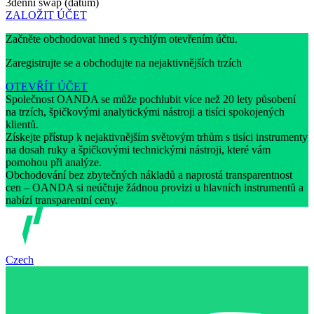
3denní swap (datum)
ZALOŽIT ÚČET
Začněte obchodovat hned s rychlým otevřením účtu.
Zaregistrujte se a obchodujte na nejaktivnějších trzích
OTEVŘÍT ÚČET
Společnost OANDA se může pochlubit více než 20 lety působení
na trzích, špičkovými analytickými nástroji a tisíci spokojených
klientů.
Získejte přístup k nejaktivnějším světovým trhům s tisíci instrumenty
na dosah ruky a špičkovými technickými nástroji, které vám
pomohou při analýze.
Obchodování bez zbytečných nákladů a naprostá transparentnost
cen – OANDA si neúčtuje žádnou provizi u hlavních instrumentů a
nabízí transparentní ceny.
Czech