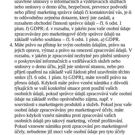
uzavřené smlouvy o informačních a vzdělávacích službách
nebo smlouvy o demo účtu, bezpečnost, prevence podvodů
nebo přímý marketing správce údajů či kontaktování vás, je-li
to odůvodněno zejména dotazem, který jste zaslali, a
rozsahem obchodní činnosti správce údajů – čl. 6 odst. 1
písm. f) GDPR; d. v rozsahu, v jakém jsou vaše osobní údaje
zpracovávány pro marketingové účely správce údajů na
základě vašeho souhlasu – čl. 6 odst. 1 písm. a) GDPR.
Máte právo na přístup ke svým osobním údajům, právo na
jejich opravu, výmaz a právo na omezení zpracování údajů. V
rozsahu, v jakém je zpracování nezbytné pro plnění smlouvy
o poskytování informačních a vzdělávacích služeb nebo
smlouvy o demo účtu, jejíž jste smluvní stranou, nebo pro
přijetí opatření na základě vaší žádosti před uzavřením těchto
smluv (čl. 6 odst. 1 písm. b) GDPR), máte rovněž právo na
přenos údajů. Kdykoli máte právo vznést námitku z důvodů
týkajících se vaší konkrétní situace proti použití vašich
osobních údajů, pokud správce údajů zpracovává vaše osobní
údaje na základě svého oprávněného zájmu, např. v
souvislosti s marketingem produktů a služeb. Pokud jsou vaše
osobní údaje zpracovávány pro marketingové účely, máte
právo kdykoli vznést námitku proti zpracování vašich
osobních údajů pro takový marketing, včetně profilování.
Pokud vznesete námitku proti zpracování pro marketingové
účely, nebudeme již moci vaše osobní údaje pro tyto účely