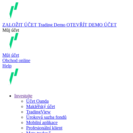
ZALOŽIT ÚČET
Trading
Demo
OTEVŘÍT DEMO ÚČET
Můj účet
Můj účet
Obchod online
Help
Investujte
Účet Oanda
Makléřský účet
TradingView
Úroková sazba fondů
Mobilní aplikace
Profesionální klient