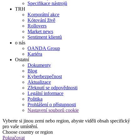
Specifikace nástrojů
TRH
Korporátní akce
Kótování živě
Rollovers
Market news
Sentiment klientů
o nás
OANDA Group
Kariéra
Ostatní
Dokumenty
Blog
Kyberbezpečnost
Aktualizace
Zřeknutí se odpovědnosti
Legální informace
Politika
Prohlášení o přístupnosti
Nastavení souborů cookie
Vyberte si jinou zemi nebo region, abyste viděli obsah specifický
pro vaše umístění.
Choose country or region
Pokračovat