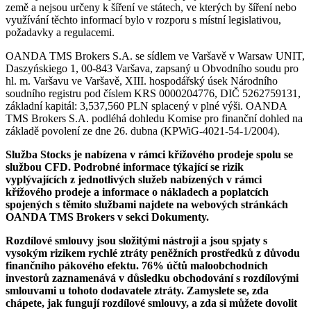
země a nejsou určeny k šíření ve státech, ve kterých by šíření nebo
využívání těchto informací bylo v rozporu s místní legislativou,
požadavky a regulacemi.
OANDA TMS Brokers S.A. se sídlem ve Varšavě v Warsaw UNIT,
Daszyńskiego 1, 00-843 Varšava, zapsaný u Obvodního soudu pro
hl. m. Varšavu ve Varšavě, XIII. hospodářský úsek Národního
soudního registru pod číslem KRS 0000204776, DIČ 5262759131,
základní kapitál: 3,537,560 PLN splacený v plné výši. OANDA
TMS Brokers S.A. podléhá dohledu Komise pro finanční dohled na
základě povolení ze dne 26. dubna (KPWiG-4021-54-1/2004).
Služba Stocks je nabízena v rámci křížového prodeje spolu se
službou CFD. Podrobné informace týkající se rizik
vyplývajících z jednotlivých služeb nabízených v rámci
křížového prodeje a informace o nákladech a poplatcích
spojených s těmito službami najdete na webových stránkách
OANDA TMS Brokers v sekci Dokumenty.
Rozdílové smlouvy jsou složitými nástroji a jsou spjaty s
vysokým rizikem rychlé ztráty peněžních prostředků z důvodu
finančního pákového efektu. 76% účtů maloobchodních
investorů zaznamenává v důsledku obchodování s rozdílovými
smlouvami u tohoto dodavatele ztráty. Zamyslete se, zda
chápete, jak fungují rozdílové smlouvy, a zda si můžete dovolit