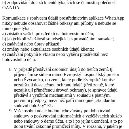
b) zodpovídání dotazů klientů týkajících se činnosti společnosti
OANDA.
Komunikace s správcem údajů prostřednictvím aplikace WhatsApp
nikdy nebude obsahovat žádné odkazy ani přílohy a nebude se
mimo jiné týkat:
a) zůstatku vašich prostředků na hotovostním účtu;
b) jakýchkoli záležitostí souvisejících s prováděním transakcí;
c) zadávání nebo úprav příkazů;
d) změny nebo aktualizace osobních údajů klienta;
e) zadávání pokynů k vkladu nebo výběru prostředků na/z
hotovostního účtu.
V případě předávání osobních údajů do třetích zemí, tj.
příjemcům se sídlem mimo Evropský hospodářský prostor
nebo Švýcarsko, do zemí, které podle Evropské komise
nezajišťují dostatečnou ochranu údajů (třetí země, které
nezajišťují přiměřenou úroveň ochrany), je správce údajů
předává s využitím mechanismů v souladu s platnými
právními předpisy, mezi něž patří mimo jiné „standardní
smluvní doložky“ EU.
Vaše osobní údaje budou uchovávány po dobu trvání
smlouvy o poskytování informačních a vzdělávacích služeb
nebo smlouvy o demo účtu, a to i po jejím ukončení, a to po
dobu trvání zákonné promlčecí lhůty. V rozsahu, v jakém je