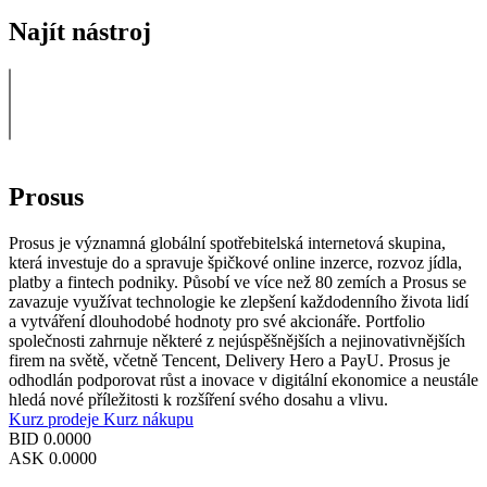
Najít nástroj
Prosus
Prosus je významná globální spotřebitelská internetová skupina,
která investuje do a spravuje špičkové online inzerce, rozvoz jídla,
platby a fintech podniky. Působí ve více než 80 zemích a Prosus se
zavazuje využívat technologie ke zlepšení každodenního života lidí
a vytváření dlouhodobé hodnoty pro své akcionáře. Portfolio
společnosti zahrnuje některé z nejúspěšnějších a nejinovativnějších
firem na světě, včetně Tencent, Delivery Hero a PayU. Prosus je
odhodlán podporovat růst a inovace v digitální ekonomice a neustále
hledá nové příležitosti k rozšíření svého dosahu a vlivu.
Kurz prodeje
Kurz nákupu
BID
0.0000
ASK
0.0000