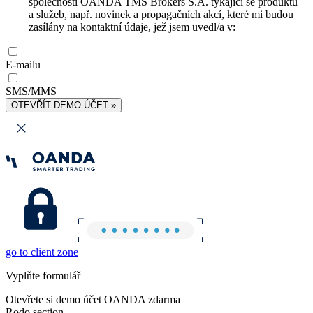
společnosti OANDA TMS Brokers S.A. týkající se produktů
a služeb, např. novinek a propagačních akcí, které mi budou
zasílány na kontaktní údaje, jež jsem uvedl/a v:
E-mailu
SMS/MMS
OTEVŘÍT DEMO ÚČET »
go to client zone
Vyplňte formulář
Otevřete si demo účet OANDA zdarma
Rodo section