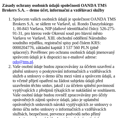
Zásady ochrany osobních údajů společnosti OANDA TMS
Brokers S.A. – demo účet, informační a vzdělávací služby
Správcem vašich osobních údajů je společnost OANDA TMS
Brokers S.A. se sídlem ve Varšavě, ul. Rondo Daszyńskiego
1, 00-843 Varšava, NIP (daňové identifikační číslo): 526-275-
91-31, pro kterou vede Okresní soud pro hlavní město
Varšavu ve Varšavě, XIII. obchodní oddělení Národního
soudního rejstříku, registrační spisy pod číslem KRS:
0000204776, základní kapitál 3 537 560 PLN (plně
splacený). Pověřenec pro ochranu osobních údajů jmenovaný
správcem údajů je k dispozici na e-mailové adrese:
odo@tms.pl
.
Vaše osobní údaje budou zpracovávány za účelem uzavření a
plnění smlouvy o poskytování informačních a vzdělávacích
služeb a smlouvy o demo účtu mezi vámi a správcem údajů, a
to včetně přijetí opatření na žádost subjektu údajů před
uzavřením těchto smluv, jakož i za účelem splnění povinností
vyplývajících z předpisů týkajících se nakládání se souhlasem.
Vaše osobní údaje budou rovněž zpracovávány pro účely
oprávněných zájmů správce údajů, jako je uplatnění
oprávněných smluvních nároků vyplývajících ze smlouvy o
demo účtu nebo smlouvy o informačních a vzdělávacích
službách, bezpečnost, prevence podvodů nebo přímý