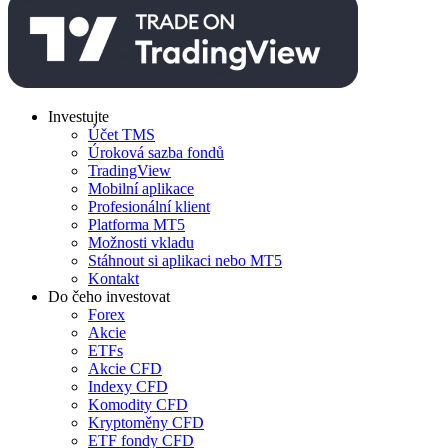
Investujte
Účet TMS
Úroková sazba fondů
TradingView
Mobilní aplikace
Profesionální klient
Platforma MT5
Možnosti vkladu
Stáhnout si aplikaci nebo MT5
Kontakt
Do čeho investovat
Forex
Akcie
ETFs
Akcie CFD
Indexy CFD
Komodity CFD
Kryptoměny CFD
ETF fondy CFD