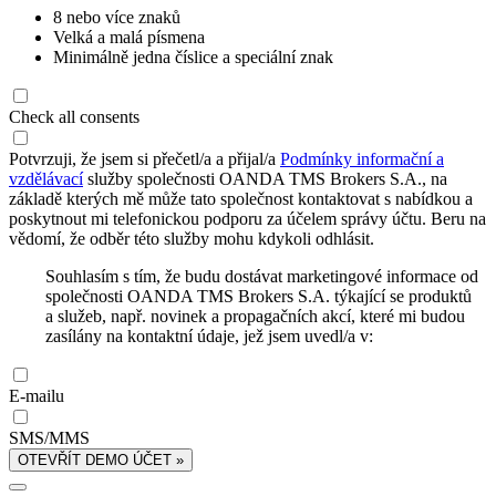
8 nebo více znaků
Velká a malá písmena
Minimálně jedna číslice a speciální znak
Check all consents
Potvrzuji, že jsem si přečetl/a a přijal/a
Podmínky informační a
vzdělávací
služby společnosti OANDA TMS Brokers S.A., na
základě kterých mě může tato společnost kontaktovat s nabídkou a
poskytnout mi telefonickou podporu za účelem správy účtu. Beru na
vědomí, že odběr této služby mohu kdykoli odhlásit.
Souhlasím s tím, že budu dostávat marketingové informace od
společnosti OANDA TMS Brokers S.A. týkající se produktů
a služeb, např. novinek a propagačních akcí, které mi budou
zasílány na kontaktní údaje, jež jsem uvedl/a v:
E-mailu
SMS/MMS
OTEVŘÍT DEMO ÚČET »