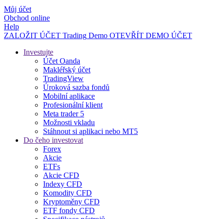
Můj účet
Obchod online
Help
ZALOŽIT ÚČET
Trading
Demo
OTEVŘÍT DEMO ÚČET
Investujte
Účet Oanda
Makléřský účet
TradingView
Úroková sazba fondů
Mobilní aplikace
Profesionální klient
Meta trader 5
Možnosti vkladu
Stáhnout si aplikaci nebo MT5
Do čeho investovat
Forex
Akcie
ETFs
Akcie CFD
Indexy CFD
Komodity CFD
Kryptoměny CFD
ETF fondy CFD