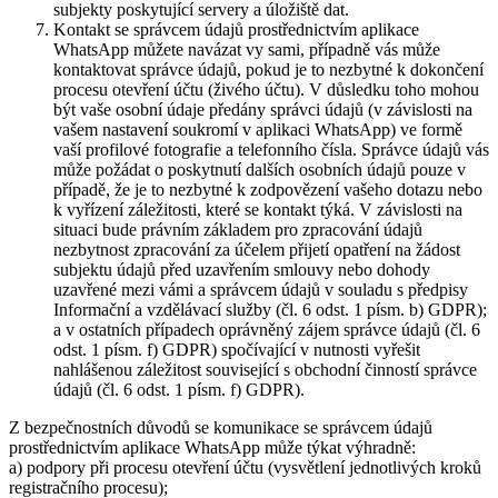
subjekty poskytující servery a úložiště dat.
Kontakt se správcem údajů prostřednictvím aplikace
WhatsApp můžete navázat vy sami, případně vás může
kontaktovat správce údajů, pokud je to nezbytné k dokončení
procesu otevření účtu (živého účtu). V důsledku toho mohou
být vaše osobní údaje předány správci údajů (v závislosti na
vašem nastavení soukromí v aplikaci WhatsApp) ve formě
vaší profilové fotografie a telefonního čísla. Správce údajů vás
může požádat o poskytnutí dalších osobních údajů pouze v
případě, že je to nezbytné k zodpovězení vašeho dotazu nebo
k vyřízení záležitosti, které se kontakt týká. V závislosti na
situaci bude právním základem pro zpracování údajů
nezbytnost zpracování za účelem přijetí opatření na žádost
subjektu údajů před uzavřením smlouvy nebo dohody
uzavřené mezi vámi a správcem údajů v souladu s předpisy
Informační a vzdělávací služby (čl. 6 odst. 1 písm. b) GDPR);
a v ostatních případech oprávněný zájem správce údajů (čl. 6
odst. 1 písm. f) GDPR) spočívající v nutnosti vyřešit
nahlášenou záležitost související s obchodní činností správce
údajů (čl. 6 odst. 1 písm. f) GDPR).
Z bezpečnostních důvodů se komunikace se správcem údajů
prostřednictvím aplikace WhatsApp může týkat výhradně:
a) podpory při procesu otevření účtu (vysvětlení jednotlivých kroků
registračního procesu);