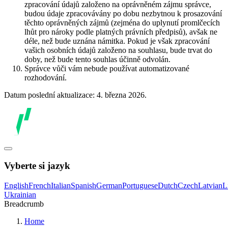
zpracování údajů založeno na oprávněném zájmu správce,
budou údaje zpracovávány po dobu nezbytnou k prosazování
těchto oprávněných zájmů (zejména do uplynutí promlčecích
lhůt pro nároky podle platných právních předpisů), avšak ne
déle, než bude uznána námitka. Pokud je však zpracování
vašich osobních údajů založeno na souhlasu, bude trvat do
doby, než bude tento souhlas účinně odvolán.
Správce vůči vám nebude používat automatizované
rozhodování.
Datum poslední aktualizace: 4. března 2026.
Vyberte si jazyk
English
French
Italian
Spanish
German
Portuguese
Dutch
Czech
Latvian
L
Ukrainian
Breadcrumb
Home