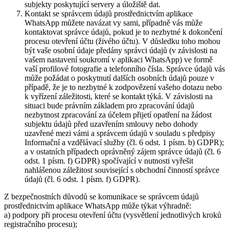
subjekty poskytující servery a úložiště dat.
Kontakt se správcem údajů prostřednictvím aplikace
WhatsApp můžete navázat vy sami, případně vás může
kontaktovat správce údajů, pokud je to nezbytné k dokončení
procesu otevření účtu (živého účtu). V důsledku toho mohou
být vaše osobní údaje předány správci údajů (v závislosti na
vašem nastavení soukromí v aplikaci WhatsApp) ve formě
vaší profilové fotografie a telefonního čísla. Správce údajů vás
může požádat o poskytnutí dalších osobních údajů pouze v
případě, že je to nezbytné k zodpovězení vašeho dotazu nebo
k vyřízení záležitosti, které se kontakt týká. V závislosti na
situaci bude právním základem pro zpracování údajů
nezbytnost zpracování za účelem přijetí opatření na žádost
subjektu údajů před uzavřením smlouvy nebo dohody
uzavřené mezi vámi a správcem údajů v souladu s předpisy
Informační a vzdělávací služby (čl. 6 odst. 1 písm. b) GDPR);
a v ostatních případech oprávněný zájem správce údajů (čl. 6
odst. 1 písm. f) GDPR) spočívající v nutnosti vyřešit
nahlášenou záležitost související s obchodní činností správce
údajů (čl. 6 odst. 1 písm. f) GDPR).
Z bezpečnostních důvodů se komunikace se správcem údajů
prostřednictvím aplikace WhatsApp může týkat výhradně:
a) podpory při procesu otevření účtu (vysvětlení jednotlivých kroků
registračního procesu);