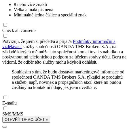
8 nebo více znaků
Velká a malá písmena
Minimálně jedna číslice a speciální znak
Check all consents
Potvrzuji, že jsem si přečetl/a a přijal/a
Podmínky informační a
vzdělávací
služby společnosti OANDA TMS Brokers S.A., na
základě kterých mě může tato společnost kontaktovat s nabídkou a
poskytnout mi telefonickou podporu za účelem správy účtu. Beru na
vědomí, že odběr této služby mohu kdykoli odhlásit.
Souhlasím s tím, že budu dostávat marketingové informace od
společnosti OANDA TMS Brokers S.A. týkající se produktů
a služeb, např. novinek a propagačních akcí, které mi budou
zasílány na kontaktní údaje, jež jsem uvedl/a v:
E-mailu
SMS/MMS
OTEVŘÍT DEMO ÚČET »