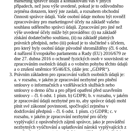
marketing správce údajů a kontaktování vás v jiných
případech, než jsou výše uvedené, pokud je to odůvodněno
zejména dotazem, který jste zaslali, a rozsahem obchodní
činnosti správce údajů. Vaše osobní údaje mohou být rovněž
zpracovávány pro marketingové účely na základě vašeho
souhlasu uděleného správci údajů. Zpracování pro jiné než
výše uvedené účely může být prováděno: (i) na základě
získání dodatečného souhlasu, (ii) na základě platných
právních předpisů, nebo (iii) pokud je to slučitelné s účelem,
pro který byly osobní údaje původně shromážděny (čl. 6 odst.
4 nařízení Evropského parlamentu a Rady (EU) 2016/679 ze
dne 27. dubna 2016 o ochraně fyzických osob v souvislosti se
zpracováním osobních údajů a o volném pohybu těchto údajů
a o zrušení směrnice 95/46/ES, (dále jen: „GDPR“).
Právním základem pro zpracování vašich osobních údajů je:
a. v rozsahu, v jakém je zpracování nezbytné pro plnění
smlouvy o informačních a vzdělávacích službách nebo
smlouvy o demo účtu a pro přijetí opatření před uzavřením
smlouvy – čl. 6 odst. 1 písm. b) GDPR; b. v rozsahu, v jakém
je zpracování údajů nezbytné pro to, aby správce údajů mohl
plnit své zákonné povinnosti, spočívající zejména v
dodržování předpisů – čl. 6 odst. 1 písm. c) GDPR; c. v
rozsahu, v jakém je zpracování nezbytné pro účely
vyplývající z oprávněných zájmů správce, jako je provádění
nezbytných vyúčtování a uplatňování nároků vyplývajících z