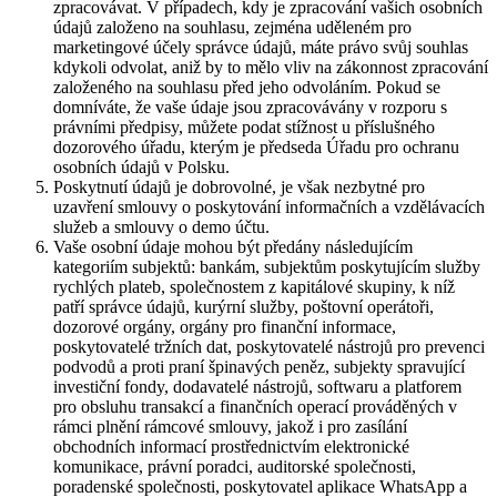
zpracovávat. V případech, kdy je zpracování vašich osobních
údajů založeno na souhlasu, zejména uděleném pro
marketingové účely správce údajů, máte právo svůj souhlas
kdykoli odvolat, aniž by to mělo vliv na zákonnost zpracování
založeného na souhlasu před jeho odvoláním. Pokud se
domníváte, že vaše údaje jsou zpracovávány v rozporu s
právními předpisy, můžete podat stížnost u příslušného
dozorového úřadu, kterým je předseda Úřadu pro ochranu
osobních údajů v Polsku.
Poskytnutí údajů je dobrovolné, je však nezbytné pro
uzavření smlouvy o poskytování informačních a vzdělávacích
služeb a smlouvy o demo účtu.
Vaše osobní údaje mohou být předány následujícím
kategoriím subjektů: bankám, subjektům poskytujícím služby
rychlých plateb, společnostem z kapitálové skupiny, k níž
patří správce údajů, kurýrní služby, poštovní operátoři,
dozorové orgány, orgány pro finanční informace,
poskytovatelé tržních dat, poskytovatelé nástrojů pro prevenci
podvodů a proti praní špinavých peněz, subjekty spravující
investiční fondy, dodavatelé nástrojů, softwaru a platforem
pro obsluhu transakcí a finančních operací prováděných v
rámci plnění rámcové smlouvy, jakož i pro zasílání
obchodních informací prostřednictvím elektronické
komunikace, právní poradci, auditorské společnosti,
poradenské společnosti, poskytovatel aplikace WhatsApp a