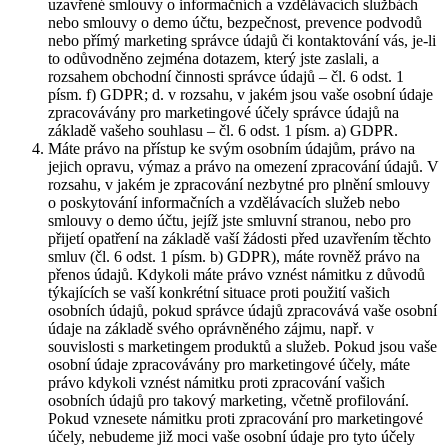
uzavřené smlouvy o informačních a vzdělávacích službách
nebo smlouvy o demo účtu, bezpečnost, prevence podvodů
nebo přímý marketing správce údajů či kontaktování vás, je-li
to odůvodněno zejména dotazem, který jste zaslali, a
rozsahem obchodní činnosti správce údajů – čl. 6 odst. 1
písm. f) GDPR; d. v rozsahu, v jakém jsou vaše osobní údaje
zpracovávány pro marketingové účely správce údajů na
základě vašeho souhlasu – čl. 6 odst. 1 písm. a) GDPR.
Máte právo na přístup ke svým osobním údajům, právo na
jejich opravu, výmaz a právo na omezení zpracování údajů. V
rozsahu, v jakém je zpracování nezbytné pro plnění smlouvy
o poskytování informačních a vzdělávacích služeb nebo
smlouvy o demo účtu, jejíž jste smluvní stranou, nebo pro
přijetí opatření na základě vaší žádosti před uzavřením těchto
smluv (čl. 6 odst. 1 písm. b) GDPR), máte rovněž právo na
přenos údajů. Kdykoli máte právo vznést námitku z důvodů
týkajících se vaší konkrétní situace proti použití vašich
osobních údajů, pokud správce údajů zpracovává vaše osobní
údaje na základě svého oprávněného zájmu, např. v
souvislosti s marketingem produktů a služeb. Pokud jsou vaše
osobní údaje zpracovávány pro marketingové účely, máte
právo kdykoli vznést námitku proti zpracování vašich
osobních údajů pro takový marketing, včetně profilování.
Pokud vznesete námitku proti zpracování pro marketingové
účely, nebudeme již moci vaše osobní údaje pro tyto účely