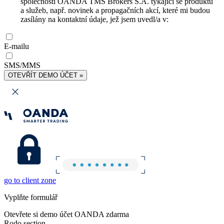
společnosti OANDA TMS Brokers S.A. týkající se produktů
a služeb, např. novinek a propagačních akcí, které mi budou
zasílány na kontaktní údaje, jež jsem uvedl/a v:
E-mailu
SMS/MMS
OTEVŘÍT DEMO ÚČET »
go to client zone
Vyplňte formulář
Otevřete si demo účet OANDA zdarma
Rodo section