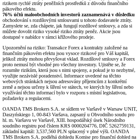
rizikem rychlé ztráty peněžních prostředků z důvodu finančního
pákového efektu.
76% účtů maloobchodních investorů zaznamenává v důsledku
obchodování s rozdílovými smlouvami u tohoto dodavatele ztráty.
Zamyslete se, zda chápete, jak fungují rozdílové smlouvy, a zda si
můžete dovolit riziko vysoké riziko ztráty peněz. Akcie jsou
dostupné v nabídce v rámci křížového prodeje.
Upozornění na riziko: Transakce Forex a kontrakty založené na
finančním pákovém efektu jsou vysoce rizikové pro Váš kapitál,
jelikož ztráty mohou převyšovat vklad. Rozdílové smlouvy a Forex
proto nemusí být vhodné pro všechny investory. Ujistěte se, že
rozumíte rizikům, která jsou s nimi spojeny, a pokud je to nezbytné,
využijte nezávislé poradenství. Informace uvedené na těchto
webových stránkách nejsou adresovány příjemcům z konkrétní
země a nejsou určeny k šíření ve státech, ve kterých by šíření nebo
využívání těchto informací bylo v rozporu s místní legislativou,
požadavky a regulacemi.
OANDA TMS Brokers S.A. se sídlem ve Varšavě v Warsaw UNIT,
Daszyńskiego 1, 00-843 Varšava, zapsaný u Obvodního soudu pro
hl. m. Varšavu ve Varšavě, XIII. hospodářský úsek Národního
soudního registru pod číslem KRS 0000204776, DIČ 5262759131,
základní kapitál: 3,537,560 PLN splacený v plné výši. OANDA
TMS Brokers S.A. podléhá dohledu Komise pro finanční dohled na