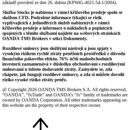
základě povolení ze dne 26. dubna (KPWiG-4021-54-1/2004).
Služba Stocks je nabízena v rámci křížového prodeje spolu se
službou CFD. Podrobné informace týkající se rizik
vyplývajících z jednotlivých služeb nabízených v rámci
křížového prodeje a informace o nákladech a poplatcích
spojených s těmito službami najdete na webových stránkách
OANDA TMS Brokers v sekci Dokumenty.
Rozdílové smlouvy jsou složitými nástroji a jsou spjaty s
vysokým rizikem rychlé ztráty peněžních prostředků z důvodu
finančního pákového efektu. 76% účtů maloobchodních
investorů zaznamenává v důsledku obchodování s rozdílovými
smlouvami u tohoto dodavatele ztráty. Zamyslete se, zda
chápete, jak fungují rozdílové smlouvy, a zda si můžete dovolit
riziko vysoké riziko ztráty peněz.
@ Copyright 2026 OANDA TMS Brokers S.A. All rights reserved.
“OANDA”, “fxTrade” and OANDA’s “fx” family of trademarks are
owned by OANDA Corporation. All other trademarks appearing on
this website are the property of their respective owner.