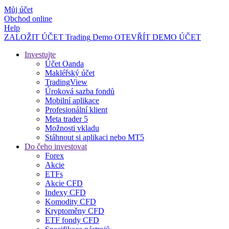
Můj účet
Obchod online
Help
ZALOŽIT ÚČET
Trading
Demo
OTEVŘÍT DEMO ÚČET
Investujte
Účet Oanda
Makléřský účet
TradingView
Úroková sazba fondů
Mobilní aplikace
Profesionální klient
Meta trader 5
Možnosti vkladu
Stáhnout si aplikaci nebo MT5
Do čeho investovat
Forex
Akcie
ETFs
Akcie CFD
Indexy CFD
Komodity CFD
Kryptoměny CFD
ETF fondy CFD