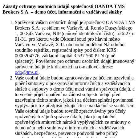
Zásady ochrany osobních údajů společnosti OANDA TMS
Brokers S.A. – demo účet, informační a vzdělávací služby
Správcem vašich osobních údajů je společnost OANDA TMS
Brokers S.A. se sídlem ve Varšavě, ul. Rondo Daszyńskiego
1, 00-843 Varšava, NIP (daňové identifikační číslo): 526-275-
91-31, pro kterou vede Okresní soud pro hlavní město
Varšavu ve Varšavě, XIII. obchodní oddělení Národního
soudního rejstříku, registrační spisy pod číslem KRS:
0000204776, základní kapitál 3 537 560 PLN (plně
splacený). Pověřenec pro ochranu osobních údajů jmenovaný
správcem údajů je k dispozici na e-mailové adrese:
odo@tms.pl
.
Vaše osobní údaje budou zpracovávány za účelem uzavření a
plnění smlouvy o poskytování informačních a vzdělávacích
služeb a smlouvy o demo účtu mezi vámi a správcem údajů, a
to včetně přijetí opatření na žádost subjektu údajů před
uzavřením těchto smluv, jakož i za účelem splnění povinností
vyplývajících z předpisů týkajících se nakládání se souhlasem.
Vaše osobní údaje budou rovněž zpracovávány pro účely
oprávněných zájmů správce údajů, jako je uplatnění
oprávněných smluvních nároků vyplývajících ze smlouvy o
demo účtu nebo smlouvy o informačních a vzdělávacích
službách, bezpečnost, prevence podvodů nebo přímý