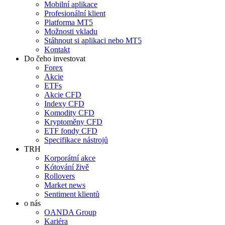
Mobilní aplikace
Profesionální klient
Platforma MT5
Možnosti vkladu
Stáhnout si aplikaci nebo MT5
Kontakt
Do čeho investovat
Forex
Akcie
ETFs
Akcie CFD
Indexy CFD
Komodity CFD
Kryptoměny CFD
ETF fondy CFD
Specifikace nástrojů
TRH
Korporátní akce
Kótování živě
Rollovers
Market news
Sentiment klientů
o nás
OANDA Group
Kariéra