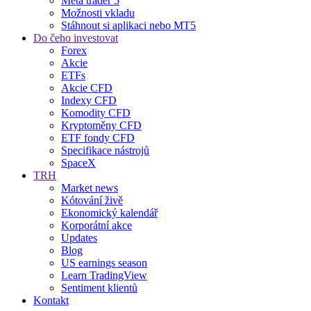
Meta trader 5
Možnosti vkladu
Stáhnout si aplikaci nebo MT5
Do čeho investovat
Forex
Akcie
ETFs
Akcie CFD
Indexy CFD
Komodity CFD
Kryptoměny CFD
ETF fondy CFD
Specifikace nástrojů
SpaceX
TRH
Market news
Kótování živě
Ekonomický kalendář
Korporátní akce
Updates
Blog
US earnings season
Learn TradingView
Sentiment klientů
Kontakt