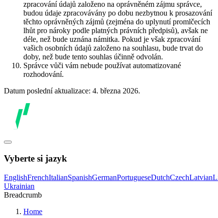
zpracování údajů založeno na oprávněném zájmu správce,
budou údaje zpracovávány po dobu nezbytnou k prosazování
těchto oprávněných zájmů (zejména do uplynutí promlčecích
lhůt pro nároky podle platných právních předpisů), avšak ne
déle, než bude uznána námitka. Pokud je však zpracování
vašich osobních údajů založeno na souhlasu, bude trvat do
doby, než bude tento souhlas účinně odvolán.
Správce vůči vám nebude používat automatizované
rozhodování.
Datum poslední aktualizace: 4. března 2026.
Vyberte si jazyk
English
French
Italian
Spanish
German
Portuguese
Dutch
Czech
Latvian
L
Ukrainian
Breadcrumb
Home