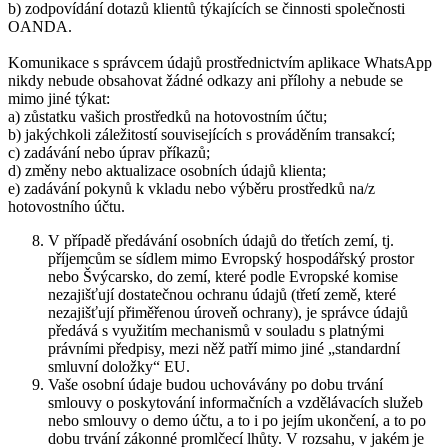
b) zodpovídání dotazů klientů týkajících se činnosti společnosti
OANDA.
Komunikace s správcem údajů prostřednictvím aplikace WhatsApp
nikdy nebude obsahovat žádné odkazy ani přílohy a nebude se
mimo jiné týkat:
a) zůstatku vašich prostředků na hotovostním účtu;
b) jakýchkoli záležitostí souvisejících s prováděním transakcí;
c) zadávání nebo úprav příkazů;
d) změny nebo aktualizace osobních údajů klienta;
e) zadávání pokynů k vkladu nebo výběru prostředků na/z
hotovostního účtu.
V případě předávání osobních údajů do třetích zemí, tj.
příjemcům se sídlem mimo Evropský hospodářský prostor
nebo Švýcarsko, do zemí, které podle Evropské komise
nezajišťují dostatečnou ochranu údajů (třetí země, které
nezajišťují přiměřenou úroveň ochrany), je správce údajů
předává s využitím mechanismů v souladu s platnými
právními předpisy, mezi něž patří mimo jiné „standardní
smluvní doložky“ EU.
Vaše osobní údaje budou uchovávány po dobu trvání
smlouvy o poskytování informačních a vzdělávacích služeb
nebo smlouvy o demo účtu, a to i po jejím ukončení, a to po
dobu trvání zákonné promlčecí lhůty. V rozsahu, v jakém je