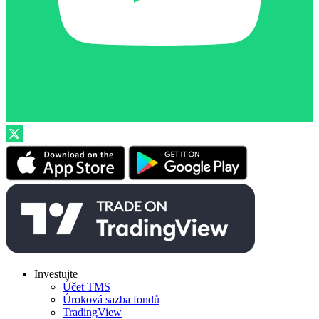
Investujte
Účet TMS
Úroková sazba fondů
TradingView