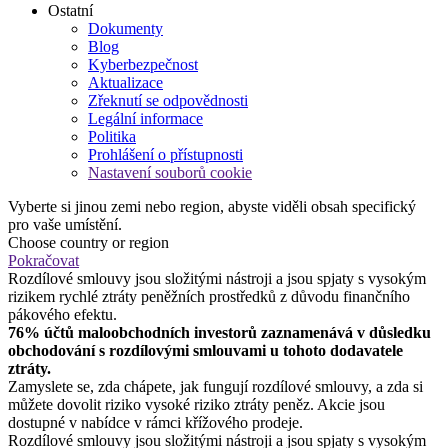
Ostatní
Dokumenty
Blog
Kyberbezpečnost
Aktualizace
Zřeknutí se odpovědnosti
Legální informace
Politika
Prohlášení o přístupnosti
Nastavení souborů cookie
Vyberte si jinou zemi nebo region, abyste viděli obsah specifický
pro vaše umístění.
Choose country or region
Pokračovat
Rozdílové smlouvy jsou složitými nástroji a jsou spjaty s vysokým
rizikem rychlé ztráty peněžních prostředků z důvodu finančního
pákového efektu.
76% účtů maloobchodních investorů zaznamenává v důsledku
obchodování s rozdílovými smlouvami u tohoto dodavatele
ztráty.
Zamyslete se, zda chápete, jak fungují rozdílové smlouvy, a zda si
můžete dovolit riziko vysoké riziko ztráty peněz. Akcie jsou
dostupné v nabídce v rámci křížového prodeje.
Rozdílové smlouvy jsou složitými nástroji a jsou spjaty s vysokým