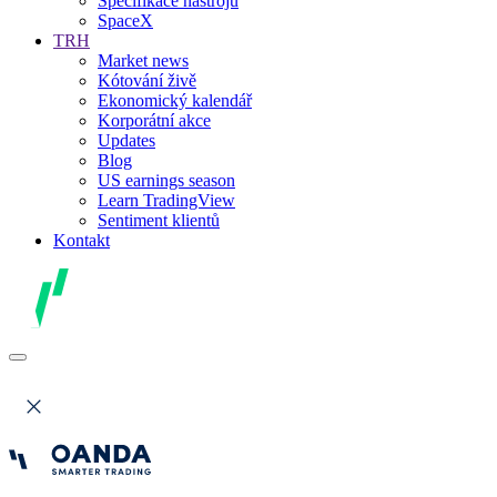
Specifikace nástrojů
SpaceX
TRH
Market news
Kótování živě
Ekonomický kalendář
Korporátní akce
Updates
Blog
US earnings season
Learn TradingView
Sentiment klientů
Kontakt