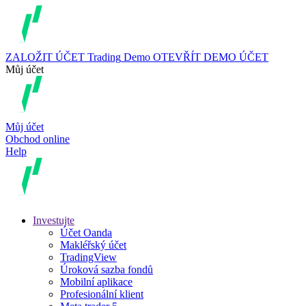
ZALOŽIT ÚČET
Trading
Demo
OTEVŘÍT DEMO ÚČET
Můj účet
Můj účet
Obchod online
Help
Investujte
Účet Oanda
Makléřský účet
TradingView
Úroková sazba fondů
Mobilní aplikace
Profesionální klient