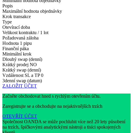
Minimální hodnota objednávky
Popis
Maximální hodnota objednávky
Krok transakce
Type
Otevírací doba
Velikost kontraktu / 1 lot
Požadovaná záloha
Hodnota 1 pipu
Finanční páka
Minimální krok
Dlouhý swap (denní)
Krátký prodej
NO
Krátký swap (denní)
Vzdálenost SL a TP
0
3denní swap (datum)
ZALOŽIT ÚČET
Začněte obchodovat hned s rychlým otevřením účtu.
Zaregistrujte se a obchodujte na nejaktivnějších trzích
OTEVŘÍT ÚČET
Společnost OANDA se může pochlubit více než 20 lety působení
na trzích, špičkovými analytickými nástroji a tisíci spokojených
klientů.