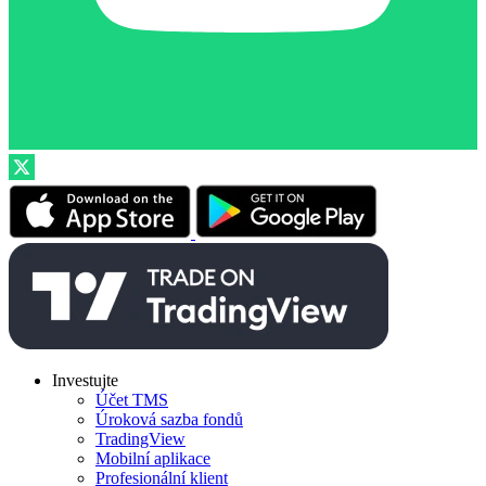
Investujte
Účet TMS
Úroková sazba fondů
TradingView
Mobilní aplikace
Profesionální klient