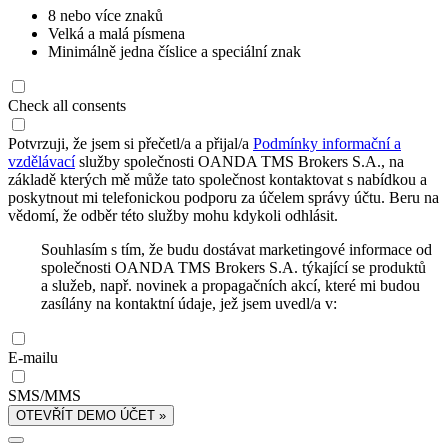
8 nebo více znaků
Velká a malá písmena
Minimálně jedna číslice a speciální znak
Check all consents
Potvrzuji, že jsem si přečetl/a a přijal/a
Podmínky informační a
vzdělávací
služby společnosti OANDA TMS Brokers S.A., na
základě kterých mě může tato společnost kontaktovat s nabídkou a
poskytnout mi telefonickou podporu za účelem správy účtu. Beru na
vědomí, že odběr této služby mohu kdykoli odhlásit.
Souhlasím s tím, že budu dostávat marketingové informace od
společnosti OANDA TMS Brokers S.A. týkající se produktů
a služeb, např. novinek a propagačních akcí, které mi budou
zasílány na kontaktní údaje, jež jsem uvedl/a v:
E-mailu
SMS/MMS
OTEVŘÍT DEMO ÚČET »