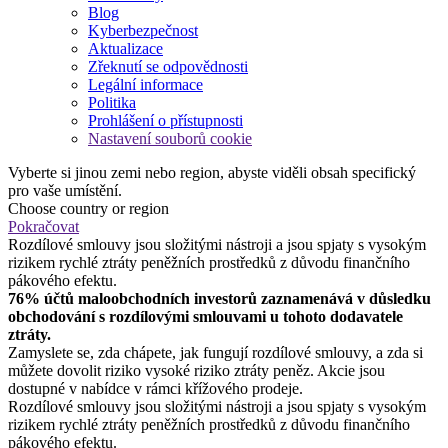
Blog
Kyberbezpečnost
Aktualizace
Zřeknutí se odpovědnosti
Legální informace
Politika
Prohlášení o přístupnosti
Nastavení souborů cookie
Vyberte si jinou zemi nebo region, abyste viděli obsah specifický
pro vaše umístění.
Choose country or region
Pokračovat
Rozdílové smlouvy jsou složitými nástroji a jsou spjaty s vysokým
rizikem rychlé ztráty peněžních prostředků z důvodu finančního
pákového efektu.
76% účtů maloobchodních investorů zaznamenává v důsledku
obchodování s rozdílovými smlouvami u tohoto dodavatele
ztráty.
Zamyslete se, zda chápete, jak fungují rozdílové smlouvy, a zda si
můžete dovolit riziko vysoké riziko ztráty peněz. Akcie jsou
dostupné v nabídce v rámci křížového prodeje.
Rozdílové smlouvy jsou složitými nástroji a jsou spjaty s vysokým
rizikem rychlé ztráty peněžních prostředků z důvodu finančního
pákového efektu.