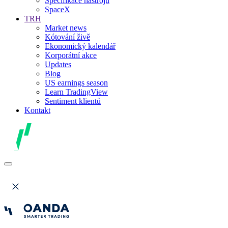
Specifikace nástrojů
SpaceX
TRH
Market news
Kótování živě
Ekonomický kalendář
Korporátní akce
Updates
Blog
US earnings season
Learn TradingView
Sentiment klientů
Kontakt