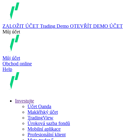
ZALOŽIT ÚČET
Trading
Demo
OTEVŘÍT DEMO ÚČET
Můj účet
Můj účet
Obchod online
Help
Investujte
Účet Oanda
Makléřský účet
TradingView
Úroková sazba fondů
Mobilní aplikace
Profesionální klient