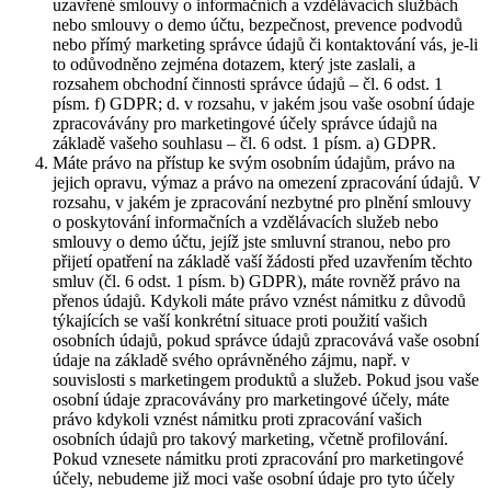
uzavřené smlouvy o informačních a vzdělávacích službách
nebo smlouvy o demo účtu, bezpečnost, prevence podvodů
nebo přímý marketing správce údajů či kontaktování vás, je-li
to odůvodněno zejména dotazem, který jste zaslali, a
rozsahem obchodní činnosti správce údajů – čl. 6 odst. 1
písm. f) GDPR; d. v rozsahu, v jakém jsou vaše osobní údaje
zpracovávány pro marketingové účely správce údajů na
základě vašeho souhlasu – čl. 6 odst. 1 písm. a) GDPR.
Máte právo na přístup ke svým osobním údajům, právo na
jejich opravu, výmaz a právo na omezení zpracování údajů. V
rozsahu, v jakém je zpracování nezbytné pro plnění smlouvy
o poskytování informačních a vzdělávacích služeb nebo
smlouvy o demo účtu, jejíž jste smluvní stranou, nebo pro
přijetí opatření na základě vaší žádosti před uzavřením těchto
smluv (čl. 6 odst. 1 písm. b) GDPR), máte rovněž právo na
přenos údajů. Kdykoli máte právo vznést námitku z důvodů
týkajících se vaší konkrétní situace proti použití vašich
osobních údajů, pokud správce údajů zpracovává vaše osobní
údaje na základě svého oprávněného zájmu, např. v
souvislosti s marketingem produktů a služeb. Pokud jsou vaše
osobní údaje zpracovávány pro marketingové účely, máte
právo kdykoli vznést námitku proti zpracování vašich
osobních údajů pro takový marketing, včetně profilování.
Pokud vznesete námitku proti zpracování pro marketingové
účely, nebudeme již moci vaše osobní údaje pro tyto účely