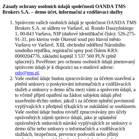
Zásady ochrany osobních údajů společnosti OANDA TMS
Brokers S.A. – demo účet, informační a vzdělávací služby
Správcem vašich osobních údajů je společnost OANDA TMS
Brokers S.A. se sídlem ve Varšavě, ul. Rondo Daszyńskiego
1, 00-843 Varšava, NIP (daňové identifikační číslo): 526-275-
91-31, pro kterou vede Okresní soud pro hlavní město
Varšavu ve Varšavě, XIII. obchodní oddělení Národního
soudního rejstříku, registrační spisy pod číslem KRS:
0000204776, základní kapitál 3 537 560 PLN (plně
splacený). Pověřenec pro ochranu osobních údajů jmenovaný
správcem údajů je k dispozici na e-mailové adrese:
odo@tms.pl
.
Vaše osobní údaje budou zpracovávány za účelem uzavření a
plnění smlouvy o poskytování informačních a vzdělávacích
služeb a smlouvy o demo účtu mezi vámi a správcem údajů, a
to včetně přijetí opatření na žádost subjektu údajů před
uzavřením těchto smluv, jakož i za účelem splnění povinností
vyplývajících z předpisů týkajících se nakládání se souhlasem.
Vaše osobní údaje budou rovněž zpracovávány pro účely
oprávněných zájmů správce údajů, jako je uplatnění
oprávněných smluvních nároků vyplývajících ze smlouvy o
demo účtu nebo smlouvy o informačních a vzdělávacích
službách, bezpečnost, prevence podvodů nebo přímý