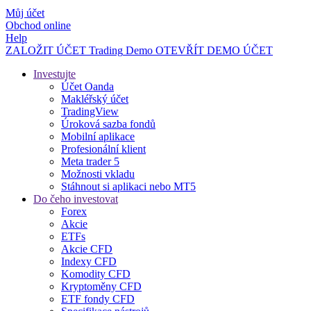
Můj účet
Obchod online
Help
ZALOŽIT ÚČET
Trading
Demo
OTEVŘÍT DEMO ÚČET
Investujte
Účet Oanda
Makléřský účet
TradingView
Úroková sazba fondů
Mobilní aplikace
Profesionální klient
Meta trader 5
Možnosti vkladu
Stáhnout si aplikaci nebo MT5
Do čeho investovat
Forex
Akcie
ETFs
Akcie CFD
Indexy CFD
Komodity CFD
Kryptoměny CFD
ETF fondy CFD