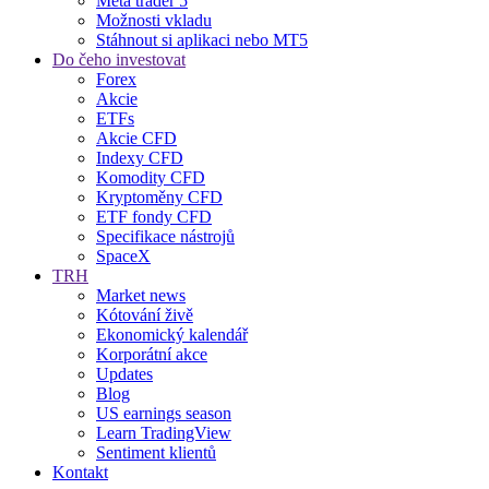
Meta trader 5
Možnosti vkladu
Stáhnout si aplikaci nebo MT5
Do čeho investovat
Forex
Akcie
ETFs
Akcie CFD
Indexy CFD
Komodity CFD
Kryptoměny CFD
ETF fondy CFD
Specifikace nástrojů
SpaceX
TRH
Market news
Kótování živě
Ekonomický kalendář
Korporátní akce
Updates
Blog
US earnings season
Learn TradingView
Sentiment klientů
Kontakt