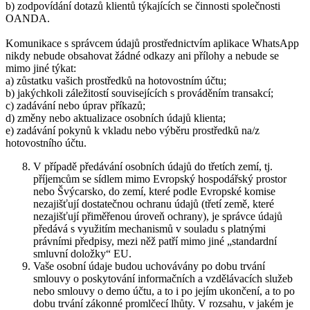
b) zodpovídání dotazů klientů týkajících se činnosti společnosti
OANDA.
Komunikace s správcem údajů prostřednictvím aplikace WhatsApp
nikdy nebude obsahovat žádné odkazy ani přílohy a nebude se
mimo jiné týkat:
a) zůstatku vašich prostředků na hotovostním účtu;
b) jakýchkoli záležitostí souvisejících s prováděním transakcí;
c) zadávání nebo úprav příkazů;
d) změny nebo aktualizace osobních údajů klienta;
e) zadávání pokynů k vkladu nebo výběru prostředků na/z
hotovostního účtu.
V případě předávání osobních údajů do třetích zemí, tj.
příjemcům se sídlem mimo Evropský hospodářský prostor
nebo Švýcarsko, do zemí, které podle Evropské komise
nezajišťují dostatečnou ochranu údajů (třetí země, které
nezajišťují přiměřenou úroveň ochrany), je správce údajů
předává s využitím mechanismů v souladu s platnými
právními předpisy, mezi něž patří mimo jiné „standardní
smluvní doložky“ EU.
Vaše osobní údaje budou uchovávány po dobu trvání
smlouvy o poskytování informačních a vzdělávacích služeb
nebo smlouvy o demo účtu, a to i po jejím ukončení, a to po
dobu trvání zákonné promlčecí lhůty. V rozsahu, v jakém je