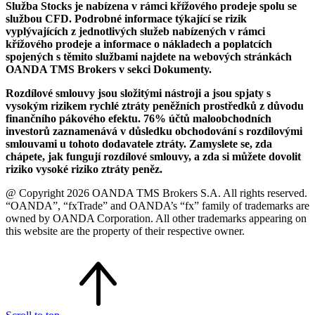
Služba Stocks je nabízena v rámci křížového prodeje spolu se
službou CFD. Podrobné informace týkající se rizik
vyplývajících z jednotlivých služeb nabízených v rámci
křížového prodeje a informace o nákladech a poplatcích
spojených s těmito službami najdete na webových stránkách
OANDA TMS Brokers v sekci Dokumenty.
Rozdílové smlouvy jsou složitými nástroji a jsou spjaty s
vysokým rizikem rychlé ztráty peněžních prostředků z důvodu
finančního pákového efektu. 76% účtů maloobchodních
investorů zaznamenává v důsledku obchodování s rozdílovými
smlouvami u tohoto dodavatele ztráty. Zamyslete se, zda
chápete, jak fungují rozdílové smlouvy, a zda si můžete dovolit
riziko vysoké riziko ztráty peněz.
@ Copyright 2026 OANDA TMS Brokers S.A. All rights reserved.
“OANDA”, “fxTrade” and OANDA’s “fx” family of trademarks are
owned by OANDA Corporation. All other trademarks appearing on
this website are the property of their respective owner.