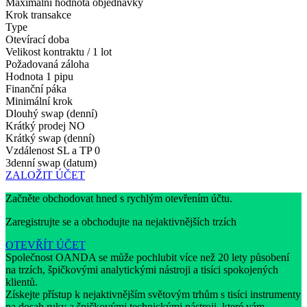
Maximální hodnota objednávky
Krok transakce
Type
Otevírací doba
Velikost kontraktu / 1 lot
Požadovaná záloha
Hodnota 1 pipu
Finanční páka
Minimální krok
Dlouhý swap (denní)
Krátký prodej
NO
Krátký swap (denní)
Vzdálenost SL a TP
0
3denní swap (datum)
ZALOŽIT ÚČET
Začněte obchodovat hned s rychlým otevřením účtu.
Zaregistrujte se a obchodujte na nejaktivnějších trzích
OTEVŘÍT ÚČET
Společnost OANDA se může pochlubit více než 20 lety působení
na trzích, špičkovými analytickými nástroji a tisíci spokojených
klientů.
Získejte přístup k nejaktivnějším světovým trhům s tisíci instrumenty
na dosah ruky a špičkovými technickými nástroji, které vám