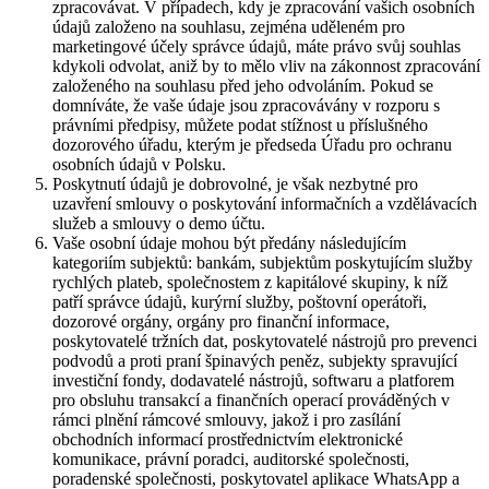
zpracovávat. V případech, kdy je zpracování vašich osobních
údajů založeno na souhlasu, zejména uděleném pro
marketingové účely správce údajů, máte právo svůj souhlas
kdykoli odvolat, aniž by to mělo vliv na zákonnost zpracování
založeného na souhlasu před jeho odvoláním. Pokud se
domníváte, že vaše údaje jsou zpracovávány v rozporu s
právními předpisy, můžete podat stížnost u příslušného
dozorového úřadu, kterým je předseda Úřadu pro ochranu
osobních údajů v Polsku.
Poskytnutí údajů je dobrovolné, je však nezbytné pro
uzavření smlouvy o poskytování informačních a vzdělávacích
služeb a smlouvy o demo účtu.
Vaše osobní údaje mohou být předány následujícím
kategoriím subjektů: bankám, subjektům poskytujícím služby
rychlých plateb, společnostem z kapitálové skupiny, k níž
patří správce údajů, kurýrní služby, poštovní operátoři,
dozorové orgány, orgány pro finanční informace,
poskytovatelé tržních dat, poskytovatelé nástrojů pro prevenci
podvodů a proti praní špinavých peněz, subjekty spravující
investiční fondy, dodavatelé nástrojů, softwaru a platforem
pro obsluhu transakcí a finančních operací prováděných v
rámci plnění rámcové smlouvy, jakož i pro zasílání
obchodních informací prostřednictvím elektronické
komunikace, právní poradci, auditorské společnosti,
poradenské společnosti, poskytovatel aplikace WhatsApp a