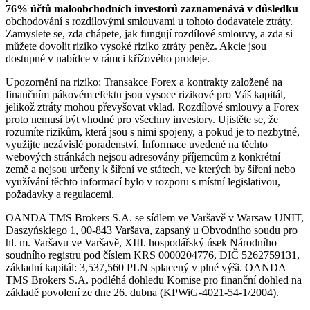
76% účtů maloobchodních investorů zaznamenává v důsledku
obchodování s rozdílovými smlouvami u tohoto dodavatele ztráty.
Zamyslete se, zda chápete, jak fungují rozdílové smlouvy, a zda si
můžete dovolit riziko vysoké riziko ztráty peněz. Akcie jsou
dostupné v nabídce v rámci křížového prodeje.
Upozornění na riziko: Transakce Forex a kontrakty založené na
finančním pákovém efektu jsou vysoce rizikové pro Váš kapitál,
jelikož ztráty mohou převyšovat vklad. Rozdílové smlouvy a Forex
proto nemusí být vhodné pro všechny investory. Ujistěte se, že
rozumíte rizikům, která jsou s nimi spojeny, a pokud je to nezbytné,
využijte nezávislé poradenství. Informace uvedené na těchto
webových stránkách nejsou adresovány příjemcům z konkrétní
země a nejsou určeny k šíření ve státech, ve kterých by šíření nebo
využívání těchto informací bylo v rozporu s místní legislativou,
požadavky a regulacemi.
OANDA TMS Brokers S.A. se sídlem ve Varšavě v Warsaw UNIT,
Daszyńskiego 1, 00-843 Varšava, zapsaný u Obvodního soudu pro
hl. m. Varšavu ve Varšavě, XIII. hospodářský úsek Národního
soudního registru pod číslem KRS 0000204776, DIČ 5262759131,
základní kapitál: 3,537,560 PLN splacený v plné výši. OANDA
TMS Brokers S.A. podléhá dohledu Komise pro finanční dohled na
základě povolení ze dne 26. dubna (KPWiG-4021-54-1/2004).