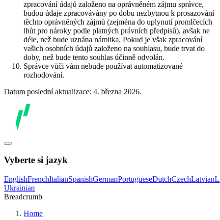
zpracování údajů založeno na oprávněném zájmu správce,
budou údaje zpracovávány po dobu nezbytnou k prosazování
těchto oprávněných zájmů (zejména do uplynutí promlčecích
lhůt pro nároky podle platných právních předpisů), avšak ne
déle, než bude uznána námitka. Pokud je však zpracování
vašich osobních údajů založeno na souhlasu, bude trvat do
doby, než bude tento souhlas účinně odvolán.
Správce vůči vám nebude používat automatizované
rozhodování.
Datum poslední aktualizace: 4. března 2026.
Vyberte si jazyk
English
French
Italian
Spanish
German
Portuguese
Dutch
Czech
Latvian
L
Ukrainian
Breadcrumb
Home