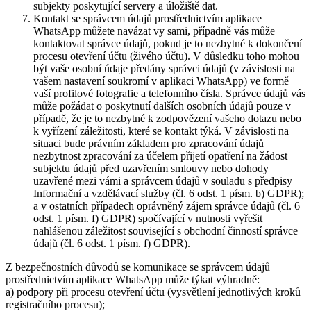
subjekty poskytující servery a úložiště dat.
Kontakt se správcem údajů prostřednictvím aplikace
WhatsApp můžete navázat vy sami, případně vás může
kontaktovat správce údajů, pokud je to nezbytné k dokončení
procesu otevření účtu (živého účtu). V důsledku toho mohou
být vaše osobní údaje předány správci údajů (v závislosti na
vašem nastavení soukromí v aplikaci WhatsApp) ve formě
vaší profilové fotografie a telefonního čísla. Správce údajů vás
může požádat o poskytnutí dalších osobních údajů pouze v
případě, že je to nezbytné k zodpovězení vašeho dotazu nebo
k vyřízení záležitosti, které se kontakt týká. V závislosti na
situaci bude právním základem pro zpracování údajů
nezbytnost zpracování za účelem přijetí opatření na žádost
subjektu údajů před uzavřením smlouvy nebo dohody
uzavřené mezi vámi a správcem údajů v souladu s předpisy
Informační a vzdělávací služby (čl. 6 odst. 1 písm. b) GDPR);
a v ostatních případech oprávněný zájem správce údajů (čl. 6
odst. 1 písm. f) GDPR) spočívající v nutnosti vyřešit
nahlášenou záležitost související s obchodní činností správce
údajů (čl. 6 odst. 1 písm. f) GDPR).
Z bezpečnostních důvodů se komunikace se správcem údajů
prostřednictvím aplikace WhatsApp může týkat výhradně:
a) podpory při procesu otevření účtu (vysvětlení jednotlivých kroků
registračního procesu);