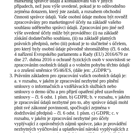
marketing správce údajů a kontaktování vás v jiných
případech, než jsou výše uvedené, pokud je to odůvodněno
zejména dotazem, který jste zaslali, a rozsahem obchodní
činnosti správce údajů. Vaše osobní údaje mohou být rovněž
zpracovávány pro marketingové účely na základě vašeho
souhlasu uděleného správci údajů. Zpracování pro jiné než
výše uvedené účely může být prováděno: (i) na základě
získání dodatečného souhlasu, (ii) na základě platných
právních předpisů, nebo (iii) pokud je to slučitelné s účelem,
pro který byly osobní údaje původně shromážděny (čl. 6 odst.
4 nařízení Evropského parlamentu a Rady (EU) 2016/679 ze
dne 27. dubna 2016 o ochraně fyzických osob v souvislosti se
zpracováním osobních údajů a o volném pohybu těchto údajů
a o zrušení směrnice 95/46/ES, (dále jen: „GDPR“).
Právním základem pro zpracování vašich osobních údajů je:
a. v rozsahu, v jakém je zpracování nezbytné pro plnění
smlouvy o informačních a vzdělávacích službách nebo
smlouvy o demo účtu a pro přijetí opatření před uzavřením
smlouvy – čl. 6 odst. 1 písm. b) GDPR; b. v rozsahu, v jakém
je zpracování údajů nezbytné pro to, aby správce údajů mohl
plnit své zákonné povinnosti, spočívající zejména v
dodržování předpisů – čl. 6 odst. 1 písm. c) GDPR; c. v
rozsahu, v jakém je zpracování nezbytné pro účely
vyplývající z oprávněných zájmů správce, jako je provádění
nezbytných vyúčtování a uplatňování nároků vyplývajících z