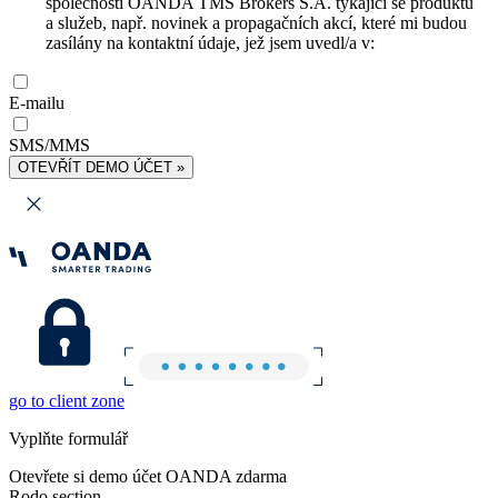
společnosti OANDA TMS Brokers S.A. týkající se produktů
a služeb, např. novinek a propagačních akcí, které mi budou
zasílány na kontaktní údaje, jež jsem uvedl/a v:
E-mailu
SMS/MMS
OTEVŘÍT DEMO ÚČET »
go to client zone
Vyplňte formulář
Otevřete si demo účet OANDA zdarma
Rodo section