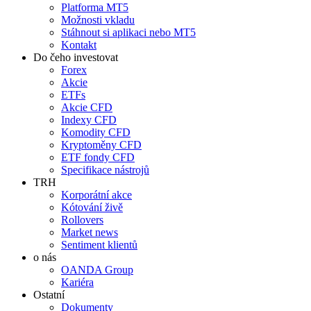
Platforma MT5
Možnosti vkladu
Stáhnout si aplikaci nebo MT5
Kontakt
Do čeho investovat
Forex
Akcie
ETFs
Akcie CFD
Indexy CFD
Komodity CFD
Kryptoměny CFD
ETF fondy CFD
Specifikace nástrojů
TRH
Korporátní akce
Kótování živě
Rollovers
Market news
Sentiment klientů
o nás
OANDA Group
Kariéra
Ostatní
Dokumenty