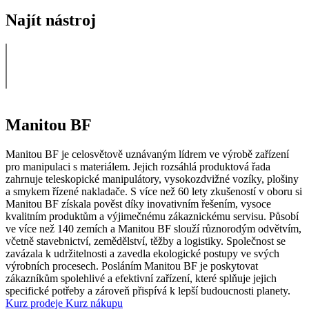
Najít nástroj
Manitou BF
Manitou BF je celosvětově uznávaným lídrem ve výrobě zařízení
pro manipulaci s materiálem. Jejich rozsáhlá produktová řada
zahrnuje teleskopické manipulátory, vysokozdvižné vozíky, plošiny
a smykem řízené nakladače. S více než 60 lety zkušeností v oboru si
Manitou BF získala pověst díky inovativním řešením, vysoce
kvalitním produktům a výjimečnému zákaznickému servisu. Působí
ve více než 140 zemích a Manitou BF slouží různorodým odvětvím,
včetně stavebnictví, zemědělství, těžby a logistiky. Společnost se
zavázala k udržitelnosti a zavedla ekologické postupy ve svých
výrobních procesech. Posláním Manitou BF je poskytovat
zákazníkům spolehlivé a efektivní zařízení, které splňuje jejich
specifické potřeby a zároveň přispívá k lepší budoucnosti planety.
Kurz prodeje
Kurz nákupu