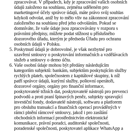
zpracovávat. V případech, kdy je zpracování vašich osobních
údajů založeno na souhlasu, zejména uděleném pro
marketingové účely správce údajů, máte právo svůj souhlas
kdykoli odvolat, aniž by to mělo vliv na zákonnost zpracování
založeného na souhlasu před jeho odvoláním. Pokud se
domníváte, že vaše údaje jsou zpracovávány v rozporu s
právními předpisy, můžete podat stížnost u příslušného
dozorového úřadu, kterým je předseda Úřadu pro ochranu
osobních údajů v Polsku.
Poskytnutí údajů je dobrovolné, je však nezbytné pro
uzavření smlouvy o poskytování informačních a vzdělávacích
služeb a smlouvy o demo účtu.
Vaše osobní údaje mohou být předány následujícím
kategoriím subjektů: bankám, subjektům poskytujícím služby
rychlých plateb, společnostem z kapitálové skupiny, k níž
patří správce údajů, kurýrní služby, poštovní operátoři,
dozorové orgány, orgány pro finanční informace,
poskytovatelé tržních dat, poskytovatelé nástrojů pro prevenci
podvodů a proti praní špinavých peněz, subjekty spravující
investiční fondy, dodavatelé nástrojů, softwaru a platforem
pro obsluhu transakcí a finančních operací prováděných v
rámci plnění rámcové smlouvy, jakož i pro zasílání
obchodních informací prostřednictvím elektronické
komunikace, právní poradci, auditorské společnosti,
poradenské společnosti, poskytovatel aplikace WhatsApp a