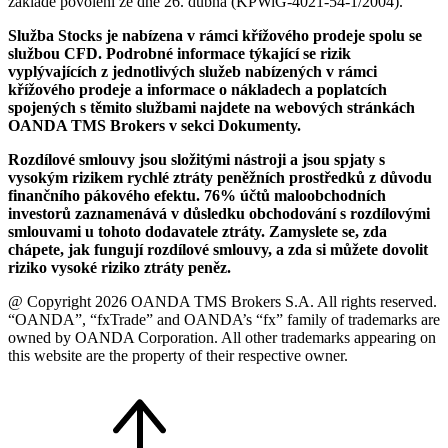
základě povolení ze dne 26. dubna (KPWiG-4021-54-1/2004).
Služba Stocks je nabízena v rámci křížového prodeje spolu se
službou CFD. Podrobné informace týkající se rizik
vyplývajících z jednotlivých služeb nabízených v rámci
křížového prodeje a informace o nákladech a poplatcích
spojených s těmito službami najdete na webových stránkách
OANDA TMS Brokers v sekci Dokumenty.
Rozdílové smlouvy jsou složitými nástroji a jsou spjaty s
vysokým rizikem rychlé ztráty peněžních prostředků z důvodu
finančního pákového efektu. 76% účtů maloobchodních
investorů zaznamenává v důsledku obchodování s rozdílovými
smlouvami u tohoto dodavatele ztráty. Zamyslete se, zda
chápete, jak fungují rozdílové smlouvy, a zda si můžete dovolit
riziko vysoké riziko ztráty peněz.
@ Copyright 2026 OANDA TMS Brokers S.A. All rights reserved.
“OANDA”, “fxTrade” and OANDA’s “fx” family of trademarks are
owned by OANDA Corporation. All other trademarks appearing on
this website are the property of their respective owner.