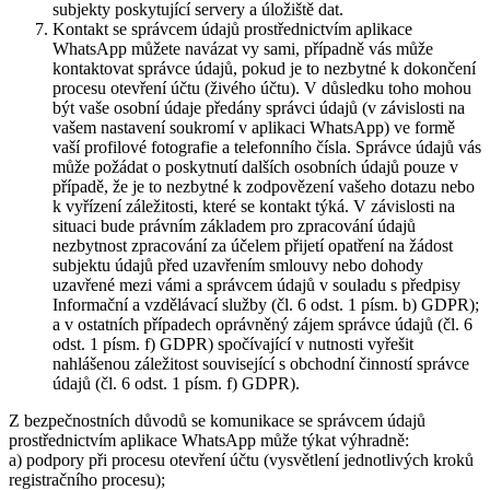
subjekty poskytující servery a úložiště dat.
Kontakt se správcem údajů prostřednictvím aplikace
WhatsApp můžete navázat vy sami, případně vás může
kontaktovat správce údajů, pokud je to nezbytné k dokončení
procesu otevření účtu (živého účtu). V důsledku toho mohou
být vaše osobní údaje předány správci údajů (v závislosti na
vašem nastavení soukromí v aplikaci WhatsApp) ve formě
vaší profilové fotografie a telefonního čísla. Správce údajů vás
může požádat o poskytnutí dalších osobních údajů pouze v
případě, že je to nezbytné k zodpovězení vašeho dotazu nebo
k vyřízení záležitosti, které se kontakt týká. V závislosti na
situaci bude právním základem pro zpracování údajů
nezbytnost zpracování za účelem přijetí opatření na žádost
subjektu údajů před uzavřením smlouvy nebo dohody
uzavřené mezi vámi a správcem údajů v souladu s předpisy
Informační a vzdělávací služby (čl. 6 odst. 1 písm. b) GDPR);
a v ostatních případech oprávněný zájem správce údajů (čl. 6
odst. 1 písm. f) GDPR) spočívající v nutnosti vyřešit
nahlášenou záležitost související s obchodní činností správce
údajů (čl. 6 odst. 1 písm. f) GDPR).
Z bezpečnostních důvodů se komunikace se správcem údajů
prostřednictvím aplikace WhatsApp může týkat výhradně:
a) podpory při procesu otevření účtu (vysvětlení jednotlivých kroků
registračního procesu);