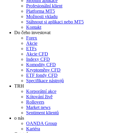
Mobilní aplikace
Profesionální klient
Platforma MT5
Možnosti vkladu
Stáhnout si aplikaci nebo MT5
Kontakt
Do čeho investovat
Forex
Akcie
ETFs
Akcie CFD
Indexy CFD
Komodity CFD
Kryptoměny CFD
ETF fondy CFD
Specifikace nástrojů
TRH
Korporátní akce
Kótování živě
Rollovers
Market news
Sentiment klientů
o nás
OANDA Group
Kariéra