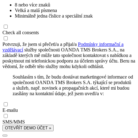
8 nebo více znaků
Velká a malá písmena
Minimálně jedna číslice a speciální znak
Check all consents
Potvrzuji, že jsem si přečetl/a a přijal/a
Podmínky informační a
vzdělávací
služby společnosti OANDA TMS Brokers S.A., na
základě kterých mě může tato společnost kontaktovat s nabídkou a
poskytnout mi telefonickou podporu za účelem správy účtu. Beru na
vědomí, že odběr této služby mohu kdykoli odhlásit.
Souhlasím s tím, že budu dostávat marketingové informace od
společnosti OANDA TMS Brokers S.A. týkající se produktů
a služeb, např. novinek a propagačních akcí, které mi budou
zasílány na kontaktní údaje, jež jsem uvedl/a v:
E-mailu
SMS/MMS
OTEVŘÍT DEMO ÚČET »