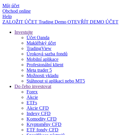
Můj účet
Obchod online
Help
ZALOŽIT ÚČET
Trading
Demo
OTEVŘÍT DEMO ÚČET
Investujte
Účet Oanda
Makléřský účet
TradingView
Úroková sazba fondů
Mobilní aplikace
Profesionální klient
Meta trader 5
Možnosti vkladu
Stáhnout si aplikaci nebo MT5
Do čeho investovat
Forex
Akcie
ETFs
Akcie CFD
Indexy CFD
Komodity CFD
Kryptoměny CFD
ETF fondy CFD