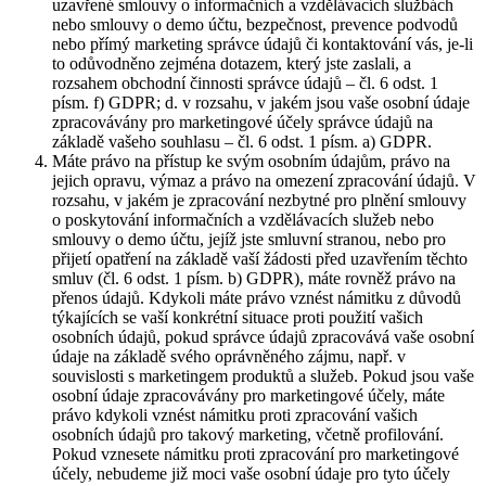
uzavřené smlouvy o informačních a vzdělávacích službách
nebo smlouvy o demo účtu, bezpečnost, prevence podvodů
nebo přímý marketing správce údajů či kontaktování vás, je-li
to odůvodněno zejména dotazem, který jste zaslali, a
rozsahem obchodní činnosti správce údajů – čl. 6 odst. 1
písm. f) GDPR; d. v rozsahu, v jakém jsou vaše osobní údaje
zpracovávány pro marketingové účely správce údajů na
základě vašeho souhlasu – čl. 6 odst. 1 písm. a) GDPR.
Máte právo na přístup ke svým osobním údajům, právo na
jejich opravu, výmaz a právo na omezení zpracování údajů. V
rozsahu, v jakém je zpracování nezbytné pro plnění smlouvy
o poskytování informačních a vzdělávacích služeb nebo
smlouvy o demo účtu, jejíž jste smluvní stranou, nebo pro
přijetí opatření na základě vaší žádosti před uzavřením těchto
smluv (čl. 6 odst. 1 písm. b) GDPR), máte rovněž právo na
přenos údajů. Kdykoli máte právo vznést námitku z důvodů
týkajících se vaší konkrétní situace proti použití vašich
osobních údajů, pokud správce údajů zpracovává vaše osobní
údaje na základě svého oprávněného zájmu, např. v
souvislosti s marketingem produktů a služeb. Pokud jsou vaše
osobní údaje zpracovávány pro marketingové účely, máte
právo kdykoli vznést námitku proti zpracování vašich
osobních údajů pro takový marketing, včetně profilování.
Pokud vznesete námitku proti zpracování pro marketingové
účely, nebudeme již moci vaše osobní údaje pro tyto účely