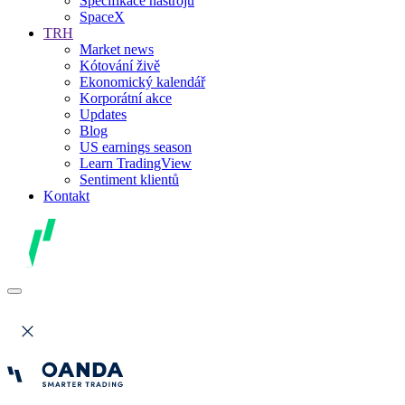
Specifikace nástrojů
SpaceX
TRH
Market news
Kótování živě
Ekonomický kalendář
Korporátní akce
Updates
Blog
US earnings season
Learn TradingView
Sentiment klientů
Kontakt