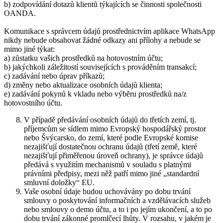
b) zodpovídání dotazů klientů týkajících se činnosti společnosti
OANDA.
Komunikace s správcem údajů prostřednictvím aplikace WhatsApp
nikdy nebude obsahovat žádné odkazy ani přílohy a nebude se
mimo jiné týkat:
a) zůstatku vašich prostředků na hotovostním účtu;
b) jakýchkoli záležitostí souvisejících s prováděním transakcí;
c) zadávání nebo úprav příkazů;
d) změny nebo aktualizace osobních údajů klienta;
e) zadávání pokynů k vkladu nebo výběru prostředků na/z
hotovostního účtu.
V případě předávání osobních údajů do třetích zemí, tj.
příjemcům se sídlem mimo Evropský hospodářský prostor
nebo Švýcarsko, do zemí, které podle Evropské komise
nezajišťují dostatečnou ochranu údajů (třetí země, které
nezajišťují přiměřenou úroveň ochrany), je správce údajů
předává s využitím mechanismů v souladu s platnými
právními předpisy, mezi něž patří mimo jiné „standardní
smluvní doložky“ EU.
Vaše osobní údaje budou uchovávány po dobu trvání
smlouvy o poskytování informačních a vzdělávacích služeb
nebo smlouvy o demo účtu, a to i po jejím ukončení, a to po
dobu trvání zákonné promlčecí lhůty. V rozsahu, v jakém je