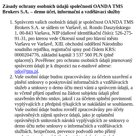
Zásady ochrany osobních údajů společnosti OANDA TMS
Brokers S.A. – demo účet, informační a vzdělávací služby
Správcem vašich osobních údajů je společnost OANDA TMS
Brokers S.A. se sídlem ve Varšavě, ul. Rondo Daszyńskiego
1, 00-843 Varšava, NIP (daňové identifikační číslo): 526-275-
91-31, pro kterou vede Okresní soud pro hlavní město
Varšavu ve Varšavě, XIII. obchodní oddělení Národního
soudního rejstříku, registrační spisy pod číslem KRS:
0000204776, základní kapitál 3 537 560 PLN (plně
splacený). Pověřenec pro ochranu osobních údajů jmenovaný
správcem údajů je k dispozici na e-mailové adrese:
odo@tms.pl
.
Vaše osobní údaje budou zpracovávány za účelem uzavření a
plnění smlouvy o poskytování informačních a vzdělávacích
služeb a smlouvy o demo účtu mezi vámi a správcem údajů, a
to včetně přijetí opatření na žádost subjektu údajů před
uzavřením těchto smluv, jakož i za účelem splnění povinností
vyplývajících z předpisů týkajících se nakládání se souhlasem.
Vaše osobní údaje budou rovněž zpracovávány pro účely
oprávněných zájmů správce údajů, jako je uplatnění
oprávněných smluvních nároků vyplývajících ze smlouvy o
demo účtu nebo smlouvy o informačních a vzdělávacích
službách, bezpečnost, prevence podvodů nebo přímý