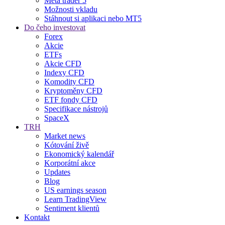
Meta trader 5
Možnosti vkladu
Stáhnout si aplikaci nebo MT5
Do čeho investovat
Forex
Akcie
ETFs
Akcie CFD
Indexy CFD
Komodity CFD
Kryptoměny CFD
ETF fondy CFD
Specifikace nástrojů
SpaceX
TRH
Market news
Kótování živě
Ekonomický kalendář
Korporátní akce
Updates
Blog
US earnings season
Learn TradingView
Sentiment klientů
Kontakt