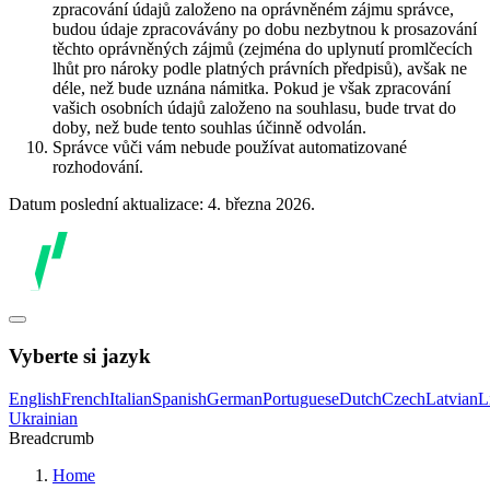
zpracování údajů založeno na oprávněném zájmu správce,
budou údaje zpracovávány po dobu nezbytnou k prosazování
těchto oprávněných zájmů (zejména do uplynutí promlčecích
lhůt pro nároky podle platných právních předpisů), avšak ne
déle, než bude uznána námitka. Pokud je však zpracování
vašich osobních údajů založeno na souhlasu, bude trvat do
doby, než bude tento souhlas účinně odvolán.
Správce vůči vám nebude používat automatizované
rozhodování.
Datum poslední aktualizace: 4. března 2026.
Vyberte si jazyk
English
French
Italian
Spanish
German
Portuguese
Dutch
Czech
Latvian
L
Ukrainian
Breadcrumb
Home