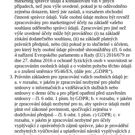
marketing správce údajů a kontaktování vás v jiných
případech, než jsou výše uvedené, pokud je to odůvodněno
zejména dotazem, který jste zaslali, a rozsahem obchodní
činnosti správce údajů. Vaše osobní údaje mohou být rovněž
zpracovávány pro marketingové účely na základě vašeho
souhlasu uděleného správci údajů. Zpracování pro jiné než
výše uvedené účely může být prováděno: (i) na základě
získání dodatečného souhlasu, (ii) na základě platných
právních předpisů, nebo (iii) pokud je to slučitelné s účelem,
pro který byly osobní údaje původně shromážděny (čl. 6 odst.
4 nařízení Evropského parlamentu a Rady (EU) 2016/679 ze
dne 27. dubna 2016 o ochraně fyzických osob v souvislosti se
zpracováním osobních údajů a o volném pohybu těchto údajů
a o zrušení směrnice 95/46/ES, (dále jen: „GDPR“).
Právním základem pro zpracování vašich osobních údajů je:
a. v rozsahu, v jakém je zpracování nezbytné pro plnění
smlouvy o informačních a vzdělávacích službách nebo
smlouvy o demo účtu a pro přijetí opatření před uzavřením
smlouvy – čl. 6 odst. 1 písm. b) GDPR; b. v rozsahu, v jakém
je zpracování údajů nezbytné pro to, aby správce údajů mohl
plnit své zákonné povinnosti, spočívající zejména v
dodržování předpisů – čl. 6 odst. 1 písm. c) GDPR; c. v
rozsahu, v jakém je zpracování nezbytné pro účely
vyplývající z oprávněných zájmů správce, jako je provádění
nezbytných vyúčtování a uplatňování nároků vyplývajících z