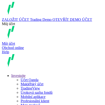
ZALOŽIT ÚČET
Trading
Demo
OTEVŘÍT DEMO ÚČET
Můj účet
Můj účet
Obchod online
Help
Investujte
Účet Oanda
Makléřský účet
TradingView
Úroková sazba fondů
Mobilní aplikace
Profesionální klient