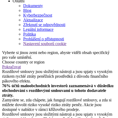
Ostatní
Dokumenty
Blog
Kyberbezpečnost
Aktualizace
Zřeknutí se odpovědnosti
Legální informace
Politika
Prohlášení o přístupnosti
Nastavení souborů cookie
Vyberte si jinou zemi nebo region, abyste viděli obsah specifický
pro vaše umístění.
Choose country or region
Pokračovat
Rozdílové smlouvy jsou složitými nástroji a jsou spjaty s vysokým
rizikem rychlé ztráty peněžních prostředků z důvodu finančního
pákového efektu.
76% účtů maloobchodních investorů zaznamenává v důsledku
obchodování s rozdílovými smlouvami u tohoto dodavatele
ztráty.
Zamyslete se, zda chápete, jak fungují rozdílové smlouvy, a zda si
můžete dovolit riziko vysoké riziko ztráty peněz. Akcie jsou
dostupné v nabídce v rámci křížového prodeje.
Rozdílové smlouvy jsou složitými nástroji a jsou spjaty s vysokým