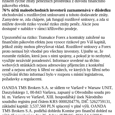
rizikem rychlé ztráty peněžních prostředků z důvodu finančního
pákového efektu.
76% účtů maloobchodních investorů zaznamenává v důsledku
obchodování s rozdílovými smlouvami u tohoto dodavatele ztráty.
Zamyslete se, zda chápete, jak fungují rozdílové smlouvy, a zda si
můžete dovolit riziko vysoké riziko ztráty peněz. Akcie jsou
dostupné v nabídce v rámci křížového prodeje.
Upozornění na riziko: Transakce Forex a kontrakty založené na
finančním pákovém efektu jsou vysoce rizikové pro Váš kapitál,
jelikož ztráty mohou převyšovat vklad. Rozdílové smlouvy a Forex
proto nemusí být vhodné pro všechny investory. Ujistěte se, že
rozumíte rizikům, která jsou s nimi spojeny, a pokud je to nezbytné,
využijte nezávislé poradenství. Informace uvedené na těchto
webových stránkách nejsou adresovány příjemcům z konkrétní
země a nejsou určeny k šíření ve státech, ve kterých by šíření nebo
využívání těchto informací bylo v rozporu s místní legislativou,
požadavky a regulacemi.
OANDA TMS Brokers S.A. se sídlem ve Varšavě v Warsaw UNIT,
Daszyńskiego 1, 00-843 Varšava, zapsaný u Obvodního soudu pro
hl. m. Varšavu ve Varšavě, XIII. hospodářský úsek Národního
soudního registru pod číslem KRS 0000204776, DIČ 5262759131,
základní kapitál: 3,537,560 PLN splacený v plné výši. OANDA
TMS Brokers S.A. podléhá dohledu Komise pro finanční dohled na