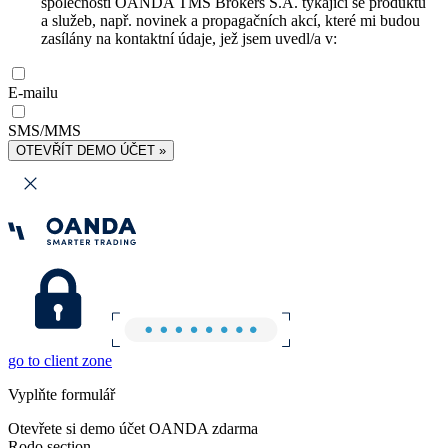
společnosti OANDA TMS Brokers S.A. týkající se produktů
a služeb, např. novinek a propagačních akcí, které mi budou
zasílány na kontaktní údaje, jež jsem uvedl/a v:
E-mailu
SMS/MMS
OTEVŘÍT DEMO ÚČET »
go to client zone
Vyplňte formulář
Otevřete si demo účet OANDA zdarma
Rodo section