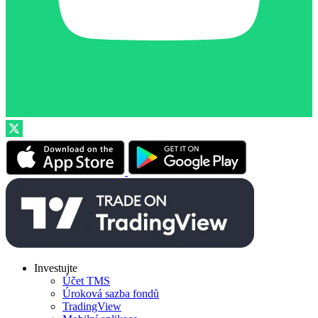
Investujte
Účet TMS
Úroková sazba fondů
TradingView