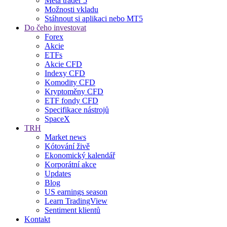
Meta trader 5
Možnosti vkladu
Stáhnout si aplikaci nebo MT5
Do čeho investovat
Forex
Akcie
ETFs
Akcie CFD
Indexy CFD
Komodity CFD
Kryptoměny CFD
ETF fondy CFD
Specifikace nástrojů
SpaceX
TRH
Market news
Kótování živě
Ekonomický kalendář
Korporátní akce
Updates
Blog
US earnings season
Learn TradingView
Sentiment klientů
Kontakt