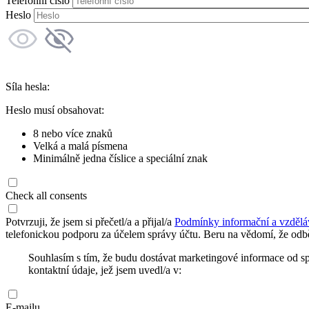
Telefonní číslo
Heslo
Síla hesla:
Heslo musí obsahovat:
8 nebo více znaků
Velká a malá písmena
Minimálně jedna číslice a speciální znak
Check all consents
Potvrzuji, že jsem si přečetl/a a přijal/a
Podmínky informační a vzdělá
telefonickou podporu za účelem správy účtu. Beru na vědomí, že odbě
Souhlasím s tím, že budu dostávat marketingové informace od s
kontaktní údaje, jež jsem uvedl/a v:
E-mailu