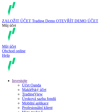
ZALOŽIT ÚČET
Trading
Demo
OTEVŘÍT DEMO ÚČET
Můj účet
Můj účet
Obchod online
Help
Investujte
Účet Oanda
Makléřský účet
TradingView
Úroková sazba fondů
Mobilní aplikace
Profesionální klient