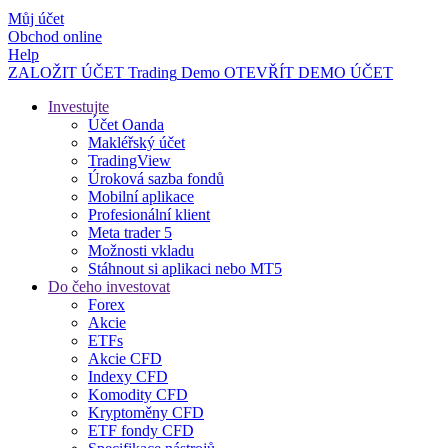
Můj účet
Obchod online
Help
ZALOŽIT ÚČET
Trading
Demo
OTEVŘÍT DEMO ÚČET
Investujte
Účet Oanda
Makléřský účet
TradingView
Úroková sazba fondů
Mobilní aplikace
Profesionální klient
Meta trader 5
Možnosti vkladu
Stáhnout si aplikaci nebo MT5
Do čeho investovat
Forex
Akcie
ETFs
Akcie CFD
Indexy CFD
Komodity CFD
Kryptoměny CFD
ETF fondy CFD