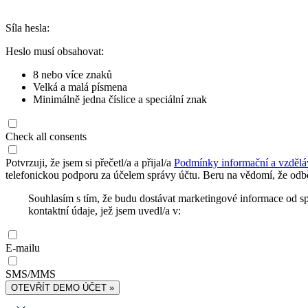
Síla hesla:
Heslo musí obsahovat:
8 nebo více znaků
Velká a malá písmena
Minimálně jedna číslice a speciální znak
Check all consents
Potvrzuji, že jsem si přečetl/a a přijal/a
Podmínky informační a vzdělá
telefonickou podporu za účelem správy účtu. Beru na vědomí, že odbě
Souhlasím s tím, že budu dostávat marketingové informace od s
kontaktní údaje, jež jsem uvedl/a v:
E-mailu
SMS/MMS
OTEVŘÍT DEMO ÚČET »