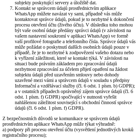
subjekty poskytující servery a úložiště dat.
Kontakt se správcem údajů prostřednictvím aplikace
WhatsApp můžete navázat vy sami, případně vás může
kontaktovat správce údajů, pokud je to nezbytné k dokončení
procesu otevření účtu (živého účtu). V důsledku toho mohou
být vaše osobní údaje předány správci údajů (v závislosti na
vašem nastavení soukromí v aplikaci WhatsApp) ve formě
vaší profilové fotografie a telefonního čísla. Správce údajů vás
může požádat o poskytnutí dalších osobních údajů pouze v
případě, že je to nezbytné k zodpovězení vašeho dotazu nebo
k vyřízení záležitosti, které se kontakt týká. V závislosti na
situaci bude právním základem pro zpracování údajů
nezbytnost zpracování za účelem přijetí opatření na žádost
subjektu údajů před uzavřením smlouvy nebo dohody
uzavřené mezi vámi a správcem údajů v souladu s předpisy
Informační a vzdělávací služby (čl. 6 odst. 1 písm. b) GDPR);
a v ostatních případech oprávněný zájem správce údajů (čl. 6
odst. 1 písm. f) GDPR) spočívající v nutnosti vyřešit
nahlášenou záležitost související s obchodní činností správce
údajů (čl. 6 odst. 1 písm. f) GDPR).
Z bezpečnostních důvodů se komunikace se správcem údajů
prostřednictvím aplikace WhatsApp může týkat výhradně:
a) podpory při procesu otevření účtu (vysvětlení jednotlivých kroků
registračního procesu);