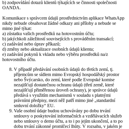
b) zodpovídání dotazů klientů týkajících se činnosti společnosti
OANDA.
Komunikace s správcem údajů prostřednictvím aplikace WhatsApp
nikdy nebude obsahovat žádné odkazy ani přílohy a nebude se
mimo jiné týkat:
a) zůstatku vašich prostředků na hotovostním účtu;
b) jakýchkoli záležitostí souvisejících s prováděním transakcí;
c) zadávání nebo úprav příkazů;
d) změny nebo aktualizace osobních údajů klienta;
e) zadávání pokynů k vkladu nebo výběru prostředků na/z
hotovostního účtu.
V případě předávání osobních údajů do třetích zemí, tj.
příjemcům se sídlem mimo Evropský hospodářský prostor
nebo Švýcarsko, do zemí, které podle Evropské komise
nezajišťují dostatečnou ochranu údajů (třetí země, které
nezajišťují přiměřenou úroveň ochrany), je správce údajů
předává s využitím mechanismů v souladu s platnými
právními předpisy, mezi něž patří mimo jiné „standardní
smluvní doložky“ EU.
Vaše osobní údaje budou uchovávány po dobu trvání
smlouvy o poskytování informačních a vzdělávacích služeb
nebo smlouvy o demo účtu, a to i po jejím ukončení, a to po
dobu trvání zákonné promlčecí lhůty. V rozsahu, v jakém je