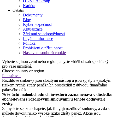
OANDA Group
Kariéra
Ostatní
Dokumenty
Blog
Kyberbezpečnost
Aktualizace
Zřeknutí se odpovědnosti
Legální informace
Politika
Prohlášení o přístupnosti
Nastavení souborů cookie
Vyberte si jinou zemi nebo region, abyste viděli obsah specifický
pro vaše umístění.
Choose country or region
Pokračovat
Rozdílové smlouvy jsou složitými nástroji a jsou spjaty s vysokým
rizikem rychlé ztráty peněžních prostředků z důvodu finančního
pákového efektu.
76% účtů maloobchodních investorů zaznamenává v důsledku
obchodování s rozdílovými smlouvami u tohoto dodavatele
ztráty.
Zamyslete se, zda chápete, jak fungují rozdílové smlouvy, a zda si
můžete dovolit riziko vysoké riziko ztráty peněz. Akcie jsou