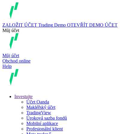
ZALOŽIT ÚČET
Trading
Demo
OTEVŘÍT DEMO ÚČET
Můj účet
Můj účet
Obchod online
Help
Investujte
Účet Oanda
Makléřský účet
TradingView
Úroková sazba fondů
Mobilní aplikace
Profesionální klient