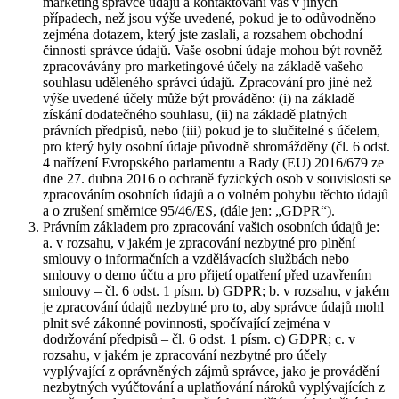
marketing správce údajů a kontaktování vás v jiných
případech, než jsou výše uvedené, pokud je to odůvodněno
zejména dotazem, který jste zaslali, a rozsahem obchodní
činnosti správce údajů. Vaše osobní údaje mohou být rovněž
zpracovávány pro marketingové účely na základě vašeho
souhlasu uděleného správci údajů. Zpracování pro jiné než
výše uvedené účely může být prováděno: (i) na základě
získání dodatečného souhlasu, (ii) na základě platných
právních předpisů, nebo (iii) pokud je to slučitelné s účelem,
pro který byly osobní údaje původně shromážděny (čl. 6 odst.
4 nařízení Evropského parlamentu a Rady (EU) 2016/679 ze
dne 27. dubna 2016 o ochraně fyzických osob v souvislosti se
zpracováním osobních údajů a o volném pohybu těchto údajů
a o zrušení směrnice 95/46/ES, (dále jen: „GDPR“).
Právním základem pro zpracování vašich osobních údajů je:
a. v rozsahu, v jakém je zpracování nezbytné pro plnění
smlouvy o informačních a vzdělávacích službách nebo
smlouvy o demo účtu a pro přijetí opatření před uzavřením
smlouvy – čl. 6 odst. 1 písm. b) GDPR; b. v rozsahu, v jakém
je zpracování údajů nezbytné pro to, aby správce údajů mohl
plnit své zákonné povinnosti, spočívající zejména v
dodržování předpisů – čl. 6 odst. 1 písm. c) GDPR; c. v
rozsahu, v jakém je zpracování nezbytné pro účely
vyplývající z oprávněných zájmů správce, jako je provádění
nezbytných vyúčtování a uplatňování nároků vyplývajících z