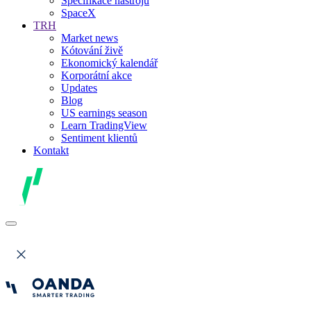
Specifikace nástrojů
SpaceX
TRH
Market news
Kótování živě
Ekonomický kalendář
Korporátní akce
Updates
Blog
US earnings season
Learn TradingView
Sentiment klientů
Kontakt