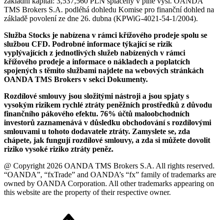
základní kapitál: 3,537,560 PLN splacený v plné výši. OANDA
TMS Brokers S.A. podléhá dohledu Komise pro finanční dohled na
základě povolení ze dne 26. dubna (KPWiG-4021-54-1/2004).
Služba Stocks je nabízena v rámci křížového prodeje spolu se
službou CFD. Podrobné informace týkající se rizik
vyplývajících z jednotlivých služeb nabízených v rámci
křížového prodeje a informace o nákladech a poplatcích
spojených s těmito službami najdete na webových stránkách
OANDA TMS Brokers v sekci Dokumenty.
Rozdílové smlouvy jsou složitými nástroji a jsou spjaty s
vysokým rizikem rychlé ztráty peněžních prostředků z důvodu
finančního pákového efektu. 76% účtů maloobchodních
investorů zaznamenává v důsledku obchodování s rozdílovými
smlouvami u tohoto dodavatele ztráty. Zamyslete se, zda
chápete, jak fungují rozdílové smlouvy, a zda si můžete dovolit
riziko vysoké riziko ztráty peněz.
@ Copyright 2026 OANDA TMS Brokers S.A. All rights reserved.
“OANDA”, “fxTrade” and OANDA’s “fx” family of trademarks are
owned by OANDA Corporation. All other trademarks appearing on
this website are the property of their respective owner.