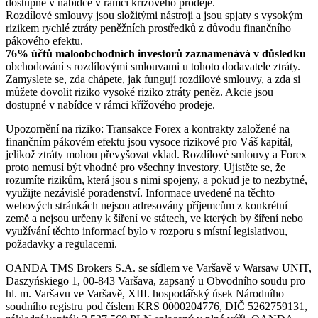
dostupné v nabídce v rámci křížového prodeje.
Rozdílové smlouvy jsou složitými nástroji a jsou spjaty s vysokým
rizikem rychlé ztráty peněžních prostředků z důvodu finančního
pákového efektu.
76% účtů maloobchodních investorů zaznamenává v důsledku
obchodování s rozdílovými smlouvami u tohoto dodavatele ztráty.
Zamyslete se, zda chápete, jak fungují rozdílové smlouvy, a zda si
můžete dovolit riziko vysoké riziko ztráty peněz. Akcie jsou
dostupné v nabídce v rámci křížového prodeje.
Upozornění na riziko: Transakce Forex a kontrakty založené na
finančním pákovém efektu jsou vysoce rizikové pro Váš kapitál,
jelikož ztráty mohou převyšovat vklad. Rozdílové smlouvy a Forex
proto nemusí být vhodné pro všechny investory. Ujistěte se, že
rozumíte rizikům, která jsou s nimi spojeny, a pokud je to nezbytné,
využijte nezávislé poradenství. Informace uvedené na těchto
webových stránkách nejsou adresovány příjemcům z konkrétní
země a nejsou určeny k šíření ve státech, ve kterých by šíření nebo
využívání těchto informací bylo v rozporu s místní legislativou,
požadavky a regulacemi.
OANDA TMS Brokers S.A. se sídlem ve Varšavě v Warsaw UNIT,
Daszyńskiego 1, 00-843 Varšava, zapsaný u Obvodního soudu pro
hl. m. Varšavu ve Varšavě, XIII. hospodářský úsek Národního
soudního registru pod číslem KRS 0000204776, DIČ 5262759131,