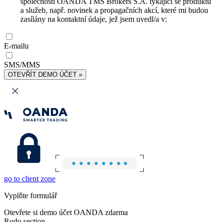
společnosti OANDA TMS Brokers S.A. týkající se produktů
a služeb, např. novinek a propagačních akcí, které mi budou
zasílány na kontaktní údaje, jež jsem uvedl/a v:
E-mailu
SMS/MMS
OTEVŘÍT DEMO ÚČET »
go to client zone
Vyplňte formulář
Otevřete si demo účet OANDA zdarma
Rodo section