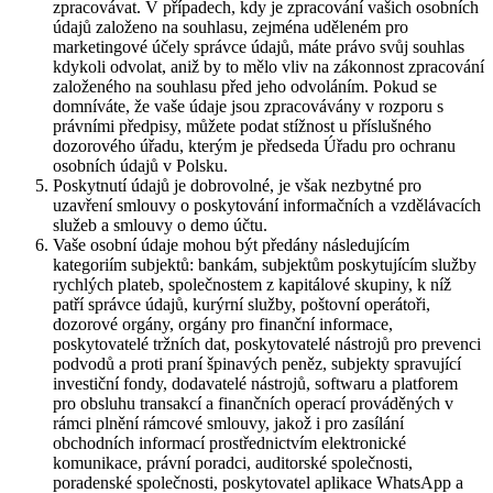
zpracovávat. V případech, kdy je zpracování vašich osobních
údajů založeno na souhlasu, zejména uděleném pro
marketingové účely správce údajů, máte právo svůj souhlas
kdykoli odvolat, aniž by to mělo vliv na zákonnost zpracování
založeného na souhlasu před jeho odvoláním. Pokud se
domníváte, že vaše údaje jsou zpracovávány v rozporu s
právními předpisy, můžete podat stížnost u příslušného
dozorového úřadu, kterým je předseda Úřadu pro ochranu
osobních údajů v Polsku.
Poskytnutí údajů je dobrovolné, je však nezbytné pro
uzavření smlouvy o poskytování informačních a vzdělávacích
služeb a smlouvy o demo účtu.
Vaše osobní údaje mohou být předány následujícím
kategoriím subjektů: bankám, subjektům poskytujícím služby
rychlých plateb, společnostem z kapitálové skupiny, k níž
patří správce údajů, kurýrní služby, poštovní operátoři,
dozorové orgány, orgány pro finanční informace,
poskytovatelé tržních dat, poskytovatelé nástrojů pro prevenci
podvodů a proti praní špinavých peněz, subjekty spravující
investiční fondy, dodavatelé nástrojů, softwaru a platforem
pro obsluhu transakcí a finančních operací prováděných v
rámci plnění rámcové smlouvy, jakož i pro zasílání
obchodních informací prostřednictvím elektronické
komunikace, právní poradci, auditorské společnosti,
poradenské společnosti, poskytovatel aplikace WhatsApp a