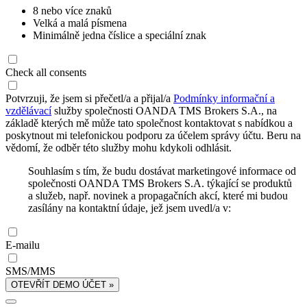
8 nebo více znaků
Velká a malá písmena
Minimálně jedna číslice a speciální znak
Check all consents
Potvrzuji, že jsem si přečetl/a a přijal/a
Podmínky informační a
vzdělávací
služby společnosti OANDA TMS Brokers S.A., na
základě kterých mě může tato společnost kontaktovat s nabídkou a
poskytnout mi telefonickou podporu za účelem správy účtu. Beru na
vědomí, že odběr této služby mohu kdykoli odhlásit.
Souhlasím s tím, že budu dostávat marketingové informace od
společnosti OANDA TMS Brokers S.A. týkající se produktů
a služeb, např. novinek a propagačních akcí, které mi budou
zasílány na kontaktní údaje, jež jsem uvedl/a v:
E-mailu
SMS/MMS
OTEVŘÍT DEMO ÚČET »