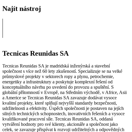
Najít nástroj
Tecnicas Reunidas SA
Tecnicas Reunidas SA je madridská inženýrská a stavební
společnost s více než 60 lety zkušeností. Specializuje se na velké
průmyslové projekty v sektorech ropy a plynu, petrochemie,
energetiky a infrastruktury a poskytuje komplexní řešení od
konceptuálního návrhu po uvedení do provozu a spuštění. S
globální přítomností v Evropě, na Středním východě, v Africe, Asii
a Americe se Tecnicas Reunidas SA zavazuje dodávat vysoce
kvalitní projekty, které splňují nejvyšší standardy bezpečnosti,
udržitelnosti a efektivity. Úspěch společnosti je postaven na jejích
silných technických schopnostech, inovativních řešeních a vysoce
kvalifikované pracovní síle. Tecnicas Reunidas SA, oddaná
vytváření hodnoty pro své klienty, akcionáře a společnost jako
celek, se zavazuje přispívat k rozvoji udržitelných a odpovědných