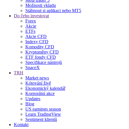
Meta trader 5
Možnosti vkladu
Stáhnout si aplikaci nebo MT5
Do čeho investovat
Forex
Akcie
ETFs
Akcie CFD
Indexy CFD
Komodity CFD
Kryptoměny CFD
ETF fondy CFD
Specifikace nástrojů
SpaceX
TRH
Market news
Kótování živě
Ekonomický kalendář
Korporátní akce
Updates
Blog
US earnings season
Learn TradingView
Sentiment klientů
Kontakt