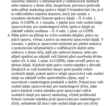
uzavřené smlouvy o informačních a vzdělávacích službách
nebo smlouvy o demo účtu, bezpečnost, prevence podvodů
nebo přímý marketing správce údajů či kontaktování vás, je-li
to odůvodněno zejména dotazem, který jste zaslali, a
rozsahem obchodní činnosti správce údajů – čl. 6 odst. 1
písm. f) GDPR; d. v rozsahu, v jakém jsou vaše osobní údaje
zpracovávány pro marketingové účely správce údajů na
základě vašeho souhlasu – čl. 6 odst. 1 písm. a) GDPR.
Máte právo na přístup ke svým osobním údajům, právo na
jejich opravu, výmaz a právo na omezení zpracování údajů. V
rozsahu, v jakém je zpracování nezbytné pro plnění smlouvy
o poskytování informačních a vzdělávacích služeb nebo
smlouvy o demo účtu, jejíž jste smluvní stranou, nebo pro
přijetí opatření na základě vaší žádosti před uzavřením těchto
smluv (čl. 6 odst. 1 písm. b) GDPR), máte rovněž právo na
přenos údajů. Kdykoli máte právo vznést námitku z důvodů
týkajících se vaší konkrétní situace proti použití vašich
osobních údajů, pokud správce údajů zpracovává vaše osobní
údaje na základě svého oprávněného zájmu, např. v
souvislosti s marketingem produktů a služeb. Pokud jsou vaše
osobní údaje zpracovávány pro marketingové účely, máte
právo kdykoli vznést námitku proti zpracování vašich
osobních údajů pro takový marketing, včetně profilování.
Pokud vznesete námitku proti zpracování pro marketingové
účely, nebudeme již moci vaše osobní údaje pro tyto účely