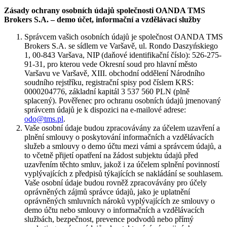
Zásady ochrany osobních údajů společnosti OANDA TMS
Brokers S.A. – demo účet, informační a vzdělávací služby
Správcem vašich osobních údajů je společnost OANDA TMS
Brokers S.A. se sídlem ve Varšavě, ul. Rondo Daszyńskiego
1, 00-843 Varšava, NIP (daňové identifikační číslo): 526-275-
91-31, pro kterou vede Okresní soud pro hlavní město
Varšavu ve Varšavě, XIII. obchodní oddělení Národního
soudního rejstříku, registrační spisy pod číslem KRS:
0000204776, základní kapitál 3 537 560 PLN (plně
splacený). Pověřenec pro ochranu osobních údajů jmenovaný
správcem údajů je k dispozici na e-mailové adrese:
odo@tms.pl
.
Vaše osobní údaje budou zpracovávány za účelem uzavření a
plnění smlouvy o poskytování informačních a vzdělávacích
služeb a smlouvy o demo účtu mezi vámi a správcem údajů, a
to včetně přijetí opatření na žádost subjektu údajů před
uzavřením těchto smluv, jakož i za účelem splnění povinností
vyplývajících z předpisů týkajících se nakládání se souhlasem.
Vaše osobní údaje budou rovněž zpracovávány pro účely
oprávněných zájmů správce údajů, jako je uplatnění
oprávněných smluvních nároků vyplývajících ze smlouvy o
demo účtu nebo smlouvy o informačních a vzdělávacích
službách, bezpečnost, prevence podvodů nebo přímý