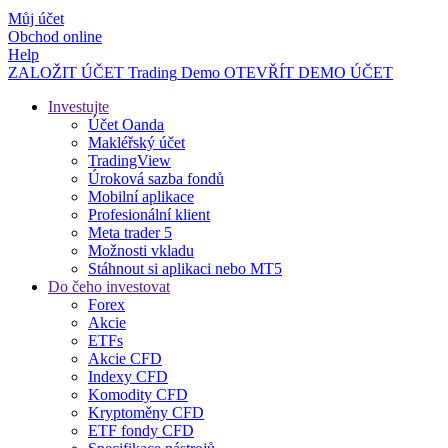
Můj účet
Obchod online
Help
ZALOŽIT ÚČET
Trading
Demo
OTEVŘÍT DEMO ÚČET
Investujte
Účet Oanda
Makléřský účet
TradingView
Úroková sazba fondů
Mobilní aplikace
Profesionální klient
Meta trader 5
Možnosti vkladu
Stáhnout si aplikaci nebo MT5
Do čeho investovat
Forex
Akcie
ETFs
Akcie CFD
Indexy CFD
Komodity CFD
Kryptoměny CFD
ETF fondy CFD