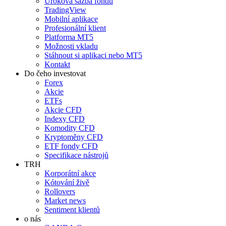
Úroková sazba fondů
TradingView
Mobilní aplikace
Profesionální klient
Platforma MT5
Možnosti vkladu
Stáhnout si aplikaci nebo MT5
Kontakt
Do čeho investovat
Forex
Akcie
ETFs
Akcie CFD
Indexy CFD
Komodity CFD
Kryptoměny CFD
ETF fondy CFD
Specifikace nástrojů
TRH
Korporátní akce
Kótování živě
Rollovers
Market news
Sentiment klientů
o nás