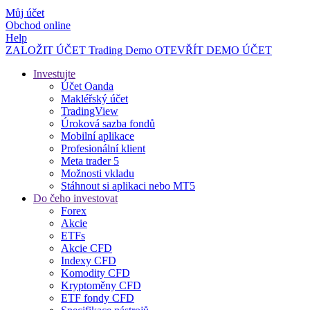
Můj účet
Obchod online
Help
ZALOŽIT ÚČET
Trading
Demo
OTEVŘÍT DEMO ÚČET
Investujte
Účet Oanda
Makléřský účet
TradingView
Úroková sazba fondů
Mobilní aplikace
Profesionální klient
Meta trader 5
Možnosti vkladu
Stáhnout si aplikaci nebo MT5
Do čeho investovat
Forex
Akcie
ETFs
Akcie CFD
Indexy CFD
Komodity CFD
Kryptoměny CFD
ETF fondy CFD