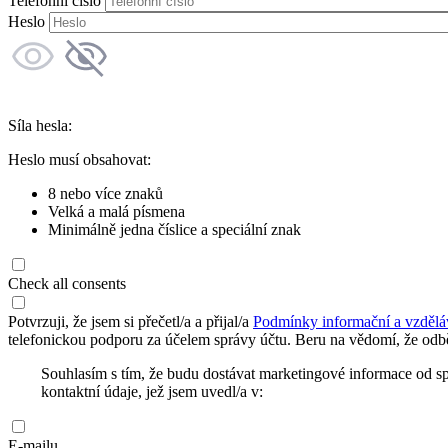
Telefonní číslo
Heslo
Síla hesla:
Heslo musí obsahovat:
8 nebo více znaků
Velká a malá písmena
Minimálně jedna číslice a speciální znak
Check all consents
Potvrzuji, že jsem si přečetl/a a přijal/a
Podmínky informační a vzdělá
telefonickou podporu za účelem správy účtu. Beru na vědomí, že odbě
Souhlasím s tím, že budu dostávat marketingové informace od s
kontaktní údaje, jež jsem uvedl/a v:
E-mailu