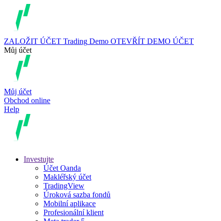
ZALOŽIT ÚČET
Trading
Demo
OTEVŘÍT DEMO ÚČET
Můj účet
Můj účet
Obchod online
Help
Investujte
Účet Oanda
Makléřský účet
TradingView
Úroková sazba fondů
Mobilní aplikace
Profesionální klient