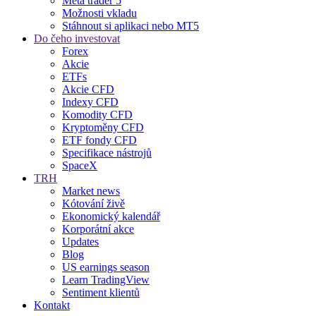
Meta trader 5
Možnosti vkladu
Stáhnout si aplikaci nebo MT5
Do čeho investovat
Forex
Akcie
ETFs
Akcie CFD
Indexy CFD
Komodity CFD
Kryptoměny CFD
ETF fondy CFD
Specifikace nástrojů
SpaceX
TRH
Market news
Kótování živě
Ekonomický kalendář
Korporátní akce
Updates
Blog
US earnings season
Learn TradingView
Sentiment klientů
Kontakt