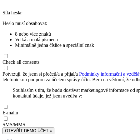
Síla hesla:
Heslo musí obsahovat:
8 nebo více znaků
Velká a malá písmena
Minimálně jedna číslice a speciální znak
Check all consents
Potvrzuji, že jsem si přečetl/a a přijal/a
Podmínky informační a vzdělá
telefonickou podporu za účelem správy účtu. Beru na vědomí, že odbě
Souhlasím s tím, že budu dostávat marketingové informace od s
kontaktní údaje, jež jsem uvedl/a v:
E-mailu
SMS/MMS
OTEVŘÍT DEMO ÚČET »