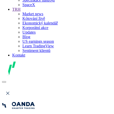
Specifikace nástrojů
SpaceX
TRH
Market news
Kótování živě
Ekonomický kalendář
Korporátní akce
Updates
Blog
US earnings season
Learn TradingView
Sentiment klientů
Kontakt