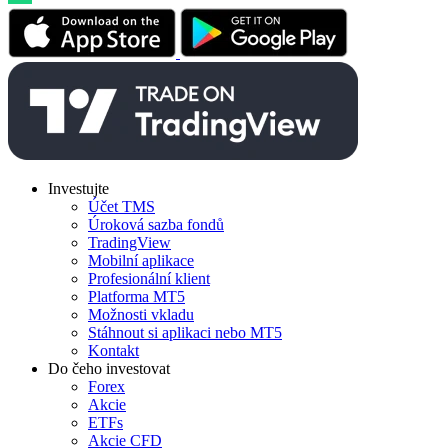
Investujte
Účet TMS
Úroková sazba fondů
TradingView
Mobilní aplikace
Profesionální klient
Platforma MT5
Možnosti vkladu
Stáhnout si aplikaci nebo MT5
Kontakt
Do čeho investovat
Forex
Akcie
ETFs
Akcie CFD