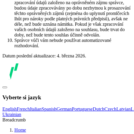
zpracování údajů založeno na oprávněném zájmu správce,
budou údaje zpracovávány po dobu nezbytnou k prosazování
těchto oprávněných zájmů (zejména do uplynutí promlčecích
lhůt pro nároky podle platných právních předpisů), avšak ne
déle, než bude uznána námitka. Pokud je však zpracování
vašich osobních údajů založeno na souhlasu, bude trvat do
doby, než bude tento souhlas účinně odvolán.
Správce vůči vám nebude používat automatizované
rozhodování.
Datum poslední aktualizace: 4. března 2026.
Vyberte si jazyk
English
French
Italian
Spanish
German
Portuguese
Dutch
Czech
Latvian
L
Ukrainian
Breadcrumb
Home