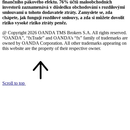
finančního pákového efektu. 76% účtů maloobchodních
investorů zaznamenává v důsledku obchodování s rozdílovými
smlouvami u tohoto dodavatele ztráty. Zamyslete se, zda
chápete, jak fungují rozdílové smlouvy, a zda si můžete dovolit
riziko vysoké riziko ztráty peněz.
@ Copyright 2026 OANDA TMS Brokers S.A. All rights reserved.
“OANDA”, “fxTrade” and OANDA’s “fx” family of trademarks are
owned by OANDA Corporation. All other trademarks appearing on
this website are the property of their respective owner.
Scroll to top