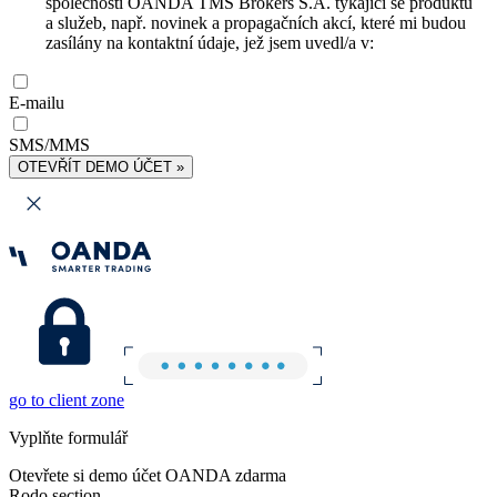
společnosti OANDA TMS Brokers S.A. týkající se produktů
a služeb, např. novinek a propagačních akcí, které mi budou
zasílány na kontaktní údaje, jež jsem uvedl/a v:
E-mailu
SMS/MMS
OTEVŘÍT DEMO ÚČET »
go to client zone
Vyplňte formulář
Otevřete si demo účet OANDA zdarma
Rodo section