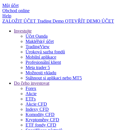
Můj účet
Obchod online
Help
ZALOŽIT ÚČET
Trading
Demo
OTEVŘÍT DEMO ÚČET
Investujte
Účet Oanda
Makléřský účet
TradingView
Úroková sazba fondů
Mobilní aplikace
Profesionální klient
Meta trader 5
Možnosti vkladu
Stáhnout si aplikaci nebo MT5
Do čeho investovat
Forex
Akcie
ETFs
Akcie CFD
Indexy CFD
Komodity CFD
Kryptoměny CFD
ETF fondy CFD