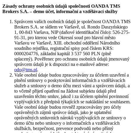
Zásady ochrany osobních údajů společnosti OANDA TMS
Brokers S.A. – demo účet, informační a vzdělávací služby
Správcem vašich osobních údajů je společnost OANDA TMS
Brokers S.A. se sídlem ve Varšavě, ul. Rondo Daszyńskiego
1, 00-843 Varšava, NIP (daňové identifikační číslo): 526-275-
91-31, pro kterou vede Okresní soud pro hlavní město
Varšavu ve Varšavě, XIII. obchodní oddělení Národního
soudního rejstříku, registrační spisy pod číslem KRS:
0000204776, základní kapitál 3 537 560 PLN (plně
splacený). Pověřenec pro ochranu osobních údajů jmenovaný
správcem údajů je k dispozici na e-mailové adrese:
odo@tms.pl
.
Vaše osobní údaje budou zpracovávány za účelem uzavření a
plnění smlouvy o poskytování informačních a vzdělávacích
služeb a smlouvy o demo účtu mezi vámi a správcem údajů, a
to včetně přijetí opatření na žádost subjektu údajů před
uzavřením těchto smluv, jakož i za účelem splnění povinností
vyplývajících z předpisů týkajících se nakládání se souhlasem.
Vaše osobní údaje budou rovněž zpracovávány pro účely
oprávněných zájmů správce údajů, jako je uplatnění
oprávněných smluvních nároků vyplývajících ze smlouvy o
demo účtu nebo smlouvy o informačních a vzdělávacích
službách, bezpečnost, prevence podvodů nebo přímý