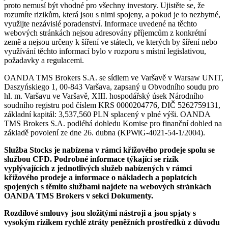
proto nemusí být vhodné pro všechny investory. Ujistěte se, že
rozumíte rizikům, která jsou s nimi spojeny, a pokud je to nezbytné,
využijte nezávislé poradenství. Informace uvedené na těchto
webových stránkách nejsou adresovány příjemcům z konkrétní
země a nejsou určeny k šíření ve státech, ve kterých by šíření nebo
využívání těchto informací bylo v rozporu s místní legislativou,
požadavky a regulacemi.
OANDA TMS Brokers S.A. se sídlem ve Varšavě v Warsaw UNIT,
Daszyńskiego 1, 00-843 Varšava, zapsaný u Obvodního soudu pro
hl. m. Varšavu ve Varšavě, XIII. hospodářský úsek Národního
soudního registru pod číslem KRS 0000204776, DIČ 5262759131,
základní kapitál: 3,537,560 PLN splacený v plné výši. OANDA
TMS Brokers S.A. podléhá dohledu Komise pro finanční dohled na
základě povolení ze dne 26. dubna (KPWiG-4021-54-1/2004).
Služba Stocks je nabízena v rámci křížového prodeje spolu se
službou CFD. Podrobné informace týkající se rizik
vyplývajících z jednotlivých služeb nabízených v rámci
křížového prodeje a informace o nákladech a poplatcích
spojených s těmito službami najdete na webových stránkách
OANDA TMS Brokers v sekci Dokumenty.
Rozdílové smlouvy jsou složitými nástroji a jsou spjaty s
vysokým rizikem rychlé ztráty peněžních prostředků z důvodu