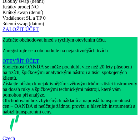
Dlouhý swap (denní)
Krátký prodej
NO
Krátký swap (denní)
Vzdálenost SL a TP
0
3denní swap (datum)
ZALOŽIT ÚČET
Začněte obchodovat hned s rychlým otevřením účtu.
Zaregistrujte se a obchodujte na nejaktivnějších trzích
OTEVŘÍT ÚČET
Společnost OANDA se může pochlubit více než 20 lety působení
na trzích, špičkovými analytickými nástroji a tisíci spokojených
klientů.
Získejte přístup k nejaktivnějším světovým trhům s tisíci instrumenty
na dosah ruky a špičkovými technickými nástroji, které vám
pomohou při analýze.
Obchodování bez zbytečných nákladů a naprostá transparentnost
cen – OANDA si neúčtuje žádnou provizi u hlavních instrumentů a
nabízí transparentní ceny.
Czech