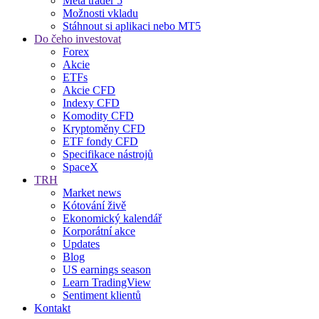
Meta trader 5
Možnosti vkladu
Stáhnout si aplikaci nebo MT5
Do čeho investovat
Forex
Akcie
ETFs
Akcie CFD
Indexy CFD
Komodity CFD
Kryptoměny CFD
ETF fondy CFD
Specifikace nástrojů
SpaceX
TRH
Market news
Kótování živě
Ekonomický kalendář
Korporátní akce
Updates
Blog
US earnings season
Learn TradingView
Sentiment klientů
Kontakt