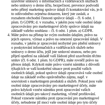
uzavřené smlouvy o informačních a vzdělávacích službách
nebo smlouvy o demo účtu, bezpečnost, prevence podvodů
nebo přímý marketing správce údajů či kontaktování vás, je-li
to odůvodněno zejména dotazem, který jste zaslali, a
rozsahem obchodní činnosti správce údajů – čl. 6 odst. 1
písm. f) GDPR; d. v rozsahu, v jakém jsou vaše osobní údaje
zpracovávány pro marketingové účely správce údajů na
základě vašeho souhlasu – čl. 6 odst. 1 písm. a) GDPR.
Máte právo na přístup ke svým osobním údajům, právo na
jejich opravu, výmaz a právo na omezení zpracování údajů. V
rozsahu, v jakém je zpracování nezbytné pro plnění smlouvy
o poskytování informačních a vzdělávacích služeb nebo
smlouvy o demo účtu, jejíž jste smluvní stranou, nebo pro
přijetí opatření na základě vaší žádosti před uzavřením těchto
smluv (čl. 6 odst. 1 písm. b) GDPR), máte rovněž právo na
přenos údajů. Kdykoli máte právo vznést námitku z důvodů
týkajících se vaší konkrétní situace proti použití vašich
osobních údajů, pokud správce údajů zpracovává vaše osobní
údaje na základě svého oprávněného zájmu, např. v
souvislosti s marketingem produktů a služeb. Pokud jsou vaše
osobní údaje zpracovávány pro marketingové účely, máte
právo kdykoli vznést námitku proti zpracování vašich
osobních údajů pro takový marketing, včetně profilování.
Pokud vznesete námitku proti zpracování pro marketingové
účely, nebudeme již moci vaše osobní údaje pro tyto účely