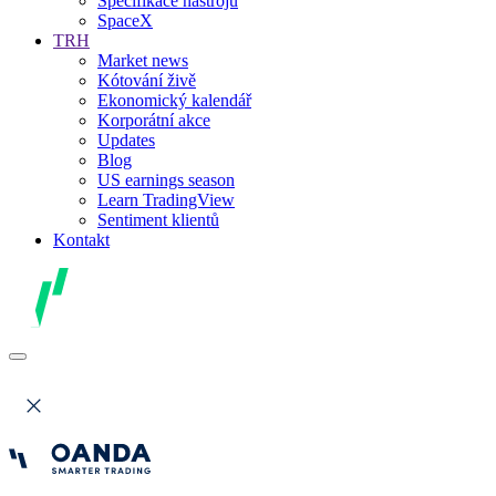
Specifikace nástrojů
SpaceX
TRH
Market news
Kótování živě
Ekonomický kalendář
Korporátní akce
Updates
Blog
US earnings season
Learn TradingView
Sentiment klientů
Kontakt