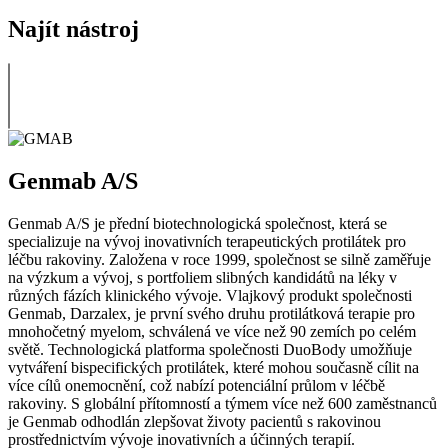
Najít nástroj
Genmab A/S
Genmab A/S je přední biotechnologická společnost, která se
specializuje na vývoj inovativních terapeutických protilátek pro
léčbu rakoviny. Založena v roce 1999, společnost se silně zaměřuje
na výzkum a vývoj, s portfoliem slibných kandidátů na léky v
různých fázích klinického vývoje. Vlajkový produkt společnosti
Genmab, Darzalex, je první svého druhu protilátková terapie pro
mnohočetný myelom, schválená ve více než 90 zemích po celém
světě. Technologická platforma společnosti DuoBody umožňuje
vytváření bispecifických protilátek, které mohou současně cílit na
více cílů onemocnění, což nabízí potenciální průlom v léčbě
rakoviny. S globální přítomností a týmem více než 600 zaměstnanců
je Genmab odhodlán zlepšovat životy pacientů s rakovinou
prostřednictvím vývoje inovativních a účinných terapií.