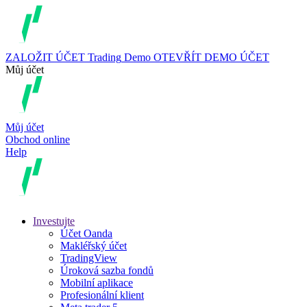
ZALOŽIT ÚČET
Trading
Demo
OTEVŘÍT DEMO ÚČET
Můj účet
Můj účet
Obchod online
Help
Investujte
Účet Oanda
Makléřský účet
TradingView
Úroková sazba fondů
Mobilní aplikace
Profesionální klient