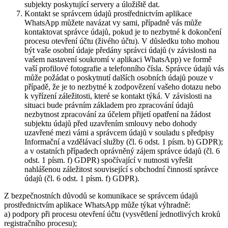
subjekty poskytující servery a úložiště dat.
Kontakt se správcem údajů prostřednictvím aplikace
WhatsApp můžete navázat vy sami, případně vás může
kontaktovat správce údajů, pokud je to nezbytné k dokončení
procesu otevření účtu (živého účtu). V důsledku toho mohou
být vaše osobní údaje předány správci údajů (v závislosti na
vašem nastavení soukromí v aplikaci WhatsApp) ve formě
vaší profilové fotografie a telefonního čísla. Správce údajů vás
může požádat o poskytnutí dalších osobních údajů pouze v
případě, že je to nezbytné k zodpovězení vašeho dotazu nebo
k vyřízení záležitosti, které se kontakt týká. V závislosti na
situaci bude právním základem pro zpracování údajů
nezbytnost zpracování za účelem přijetí opatření na žádost
subjektu údajů před uzavřením smlouvy nebo dohody
uzavřené mezi vámi a správcem údajů v souladu s předpisy
Informační a vzdělávací služby (čl. 6 odst. 1 písm. b) GDPR);
a v ostatních případech oprávněný zájem správce údajů (čl. 6
odst. 1 písm. f) GDPR) spočívající v nutnosti vyřešit
nahlášenou záležitost související s obchodní činností správce
údajů (čl. 6 odst. 1 písm. f) GDPR).
Z bezpečnostních důvodů se komunikace se správcem údajů
prostřednictvím aplikace WhatsApp může týkat výhradně:
a) podpory při procesu otevření účtu (vysvětlení jednotlivých kroků
registračního procesu);