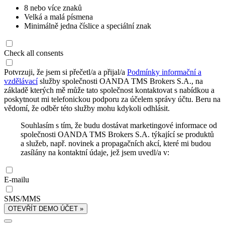
8 nebo více znaků
Velká a malá písmena
Minimálně jedna číslice a speciální znak
Check all consents
Potvrzuji, že jsem si přečetl/a a přijal/a
Podmínky informační a
vzdělávací
služby společnosti OANDA TMS Brokers S.A., na
základě kterých mě může tato společnost kontaktovat s nabídkou a
poskytnout mi telefonickou podporu za účelem správy účtu. Beru na
vědomí, že odběr této služby mohu kdykoli odhlásit.
Souhlasím s tím, že budu dostávat marketingové informace od
společnosti OANDA TMS Brokers S.A. týkající se produktů
a služeb, např. novinek a propagačních akcí, které mi budou
zasílány na kontaktní údaje, jež jsem uvedl/a v:
E-mailu
SMS/MMS
OTEVŘÍT DEMO ÚČET »