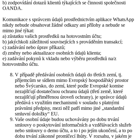
b) zodpovídání dotazů klientů týkajících se činnosti společnosti
OANDA.
Komunikace s správcem údajů prostřednictvím aplikace WhatsApp
nikdy nebude obsahovat žádné odkazy ani přílohy a nebude se
mimo jiné týkat:
a) zůstatku vašich prostředků na hotovostním účtu;
b) jakýchkoli záležitostí souvisejících s prováděním transakcí;
c) zadávání nebo úprav příkazů;
d) změny nebo aktualizace osobních údajů klienta;
e) zadávání pokynů k vkladu nebo výběru prostředků na/z
hotovostního účtu.
V případě předávání osobních údajů do třetích zemí, tj.
příjemcům se sídlem mimo Evropský hospodářský prostor
nebo Švýcarsko, do zemí, které podle Evropské komise
nezajišťují dostatečnou ochranu údajů (třetí země, které
nezajišťují přiměřenou úroveň ochrany), je správce údajů
předává s využitím mechanismů v souladu s platnými
právními předpisy, mezi něž patří mimo jiné „standardní
smluvní doložky“ EU.
Vaše osobní údaje budou uchovávány po dobu trvání
smlouvy o poskytování informačních a vzdělávacích služeb
nebo smlouvy o demo účtu, a to i po jejím ukončení, a to po
dobu trvání zákonné promlčecí lhůty. V rozsahu, v jakém je