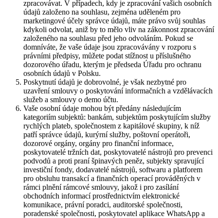
zpracovávat. V případech, kdy je zpracování vašich osobních
údajů založeno na souhlasu, zejména uděleném pro
marketingové účely správce údajů, máte právo svůj souhlas
kdykoli odvolat, aniž by to mělo vliv na zákonnost zpracování
založeného na souhlasu před jeho odvoláním. Pokud se
domníváte, že vaše údaje jsou zpracovávány v rozporu s
právními předpisy, můžete podat stížnost u příslušného
dozorového úřadu, kterým je předseda Úřadu pro ochranu
osobních údajů v Polsku.
Poskytnutí údajů je dobrovolné, je však nezbytné pro
uzavření smlouvy o poskytování informačních a vzdělávacích
služeb a smlouvy o demo účtu.
Vaše osobní údaje mohou být předány následujícím
kategoriím subjektů: bankám, subjektům poskytujícím služby
rychlých plateb, společnostem z kapitálové skupiny, k níž
patří správce údajů, kurýrní služby, poštovní operátoři,
dozorové orgány, orgány pro finanční informace,
poskytovatelé tržních dat, poskytovatelé nástrojů pro prevenci
podvodů a proti praní špinavých peněz, subjekty spravující
investiční fondy, dodavatelé nástrojů, softwaru a platforem
pro obsluhu transakcí a finančních operací prováděných v
rámci plnění rámcové smlouvy, jakož i pro zasílání
obchodních informací prostřednictvím elektronické
komunikace, právní poradci, auditorské společnosti,
poradenské společnosti, poskytovatel aplikace WhatsApp a