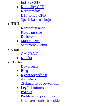
Indexy CFD
Komodity CFD
Kryptoměny CFD
ETF fondy CFD
Specifikace nástrojů
TRH
Korporátní akce
Kótování živě
Rollovers
Market news
Sentiment klientů
o nás
OANDA Group
Kariéra
Ostatní
Dokumenty
Blog
Kyberbezpečnost
Aktualizace
Zřeknutí se odpovědnosti
Legální informace
Politika
Prohlášení o přístupnosti
Nastavení souborů cookie