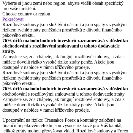
Vyberte si jinou zemi nebo region, abyste viděli obsah specifický
pro vaše umístění.
Choose country or region
Pokračovat
Rozdílové smlouvy jsou složitými nástroji a jsou spjaty s vysokým
rizikem rychlé ztráty peněžních prostředků z důvodu finančního
pákového efektu.
76% účtů maloobchodních investorů zaznamenává v důsledku
obchodování s rozdílovými smlouvami u tohoto dodavatele
ztráty.
Zamyslete se, zda chápete, jak fungují rozdílové smlouvy, a zda si
můžete dovolit riziko vysoké riziko ztráty peněz. Akcie jsou
dostupné v nabídce v rámci křížového prodeje.
Rozdílové smlouvy jsou složitými nástroji a jsou spjaty s vysokým
rizikem rychlé ztráty peněžních prostředků z důvodu finančního
pákového efektu.
76% účtů maloobchodních investorů zaznamenává v důsledku
obchodování s rozdílovými smlouvami u tohoto dodavatele ztráty.
Zamyslete se, zda chápete, jak fungují rozdílové smlouvy, a zda si
můžete dovolit riziko vysoké riziko ztráty peněz. Akcie jsou
dostupné v nabídce v rámci křížového prodeje.
Upozornění na riziko: Transakce Forex a kontrakty založené na
finančním pákovém efektu jsou vysoce rizikové pro Váš kapitál,
jelikož ztráty mohou převyšovat vklad. Rozdílové smlouvy a Forex