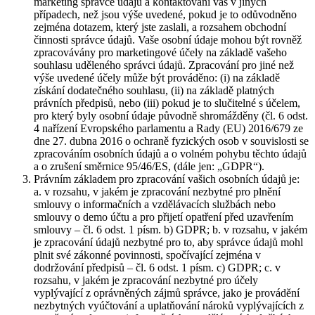
marketing správce údajů a kontaktování vás v jiných
případech, než jsou výše uvedené, pokud je to odůvodněno
zejména dotazem, který jste zaslali, a rozsahem obchodní
činnosti správce údajů. Vaše osobní údaje mohou být rovněž
zpracovávány pro marketingové účely na základě vašeho
souhlasu uděleného správci údajů. Zpracování pro jiné než
výše uvedené účely může být prováděno: (i) na základě
získání dodatečného souhlasu, (ii) na základě platných
právních předpisů, nebo (iii) pokud je to slučitelné s účelem,
pro který byly osobní údaje původně shromážděny (čl. 6 odst.
4 nařízení Evropského parlamentu a Rady (EU) 2016/679 ze
dne 27. dubna 2016 o ochraně fyzických osob v souvislosti se
zpracováním osobních údajů a o volném pohybu těchto údajů
a o zrušení směrnice 95/46/ES, (dále jen: „GDPR“).
Právním základem pro zpracování vašich osobních údajů je:
a. v rozsahu, v jakém je zpracování nezbytné pro plnění
smlouvy o informačních a vzdělávacích službách nebo
smlouvy o demo účtu a pro přijetí opatření před uzavřením
smlouvy – čl. 6 odst. 1 písm. b) GDPR; b. v rozsahu, v jakém
je zpracování údajů nezbytné pro to, aby správce údajů mohl
plnit své zákonné povinnosti, spočívající zejména v
dodržování předpisů – čl. 6 odst. 1 písm. c) GDPR; c. v
rozsahu, v jakém je zpracování nezbytné pro účely
vyplývající z oprávněných zájmů správce, jako je provádění
nezbytných vyúčtování a uplatňování nároků vyplývajících z