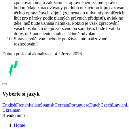
zpracování údajů založeno na oprávněném zájmu správce,
budou údaje zpracovávány po dobu nezbytnou k prosazování
těchto oprávněných zájmů (zejména do uplynutí promlčecích
lhůt pro nároky podle platných právních předpisů), avšak ne
déle, než bude uznána námitka. Pokud je však zpracování
vašich osobních údajů založeno na souhlasu, bude trvat do
doby, než bude tento souhlas účinně odvolán.
Správce vůči vám nebude používat automatizované
rozhodování.
Datum poslední aktualizace: 4. března 2026.
Vyberte si jazyk
English
French
Italian
Spanish
German
Portuguese
Dutch
Czech
Latvian
L
Ukrainian
Breadcrumb
Home