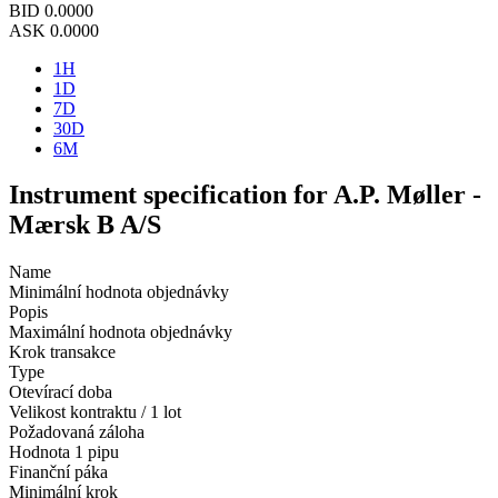
BID
0.0000
ASK
0.0000
1H
1D
7D
30D
6M
Instrument specification for A.P. Møller -
Mærsk B A/S
Name
Minimální hodnota objednávky
Popis
Maximální hodnota objednávky
Krok transakce
Type
Otevírací doba
Velikost kontraktu / 1 lot
Požadovaná záloha
Hodnota 1 pipu
Finanční páka
Minimální krok