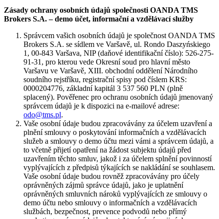
Zásady ochrany osobních údajů společnosti OANDA TMS
Brokers S.A. – demo účet, informační a vzdělávací služby
Správcem vašich osobních údajů je společnost OANDA TMS
Brokers S.A. se sídlem ve Varšavě, ul. Rondo Daszyńskiego
1, 00-843 Varšava, NIP (daňové identifikační číslo): 526-275-
91-31, pro kterou vede Okresní soud pro hlavní město
Varšavu ve Varšavě, XIII. obchodní oddělení Národního
soudního rejstříku, registrační spisy pod číslem KRS:
0000204776, základní kapitál 3 537 560 PLN (plně
splacený). Pověřenec pro ochranu osobních údajů jmenovaný
správcem údajů je k dispozici na e-mailové adrese:
odo@tms.pl
.
Vaše osobní údaje budou zpracovávány za účelem uzavření a
plnění smlouvy o poskytování informačních a vzdělávacích
služeb a smlouvy o demo účtu mezi vámi a správcem údajů, a
to včetně přijetí opatření na žádost subjektu údajů před
uzavřením těchto smluv, jakož i za účelem splnění povinností
vyplývajících z předpisů týkajících se nakládání se souhlasem.
Vaše osobní údaje budou rovněž zpracovávány pro účely
oprávněných zájmů správce údajů, jako je uplatnění
oprávněných smluvních nároků vyplývajících ze smlouvy o
demo účtu nebo smlouvy o informačních a vzdělávacích
službách, bezpečnost, prevence podvodů nebo přímý