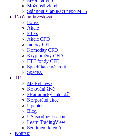
Meta trader 5
Možnosti vkladu
Stáhnout si aplikaci nebo MT5
Do čeho investovat
Forex
Akcie
ETFs
Akcie CFD
Indexy CFD
Komodity CFD
Kryptoměny CFD
ETF fondy CFD
Specifikace nástrojů
SpaceX
TRH
Market news
Kótování živě
Ekonomický kalendář
Korporátní akce
Updates
Blog
US earnings season
Learn TradingView
Sentiment klientů
Kontakt