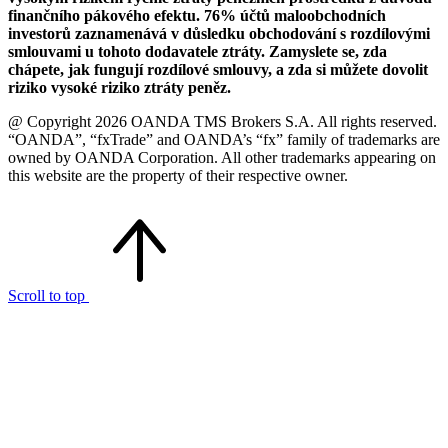
finančního pákového efektu. 76% účtů maloobchodních
investorů zaznamenává v důsledku obchodování s rozdílovými
smlouvami u tohoto dodavatele ztráty. Zamyslete se, zda
chápete, jak fungují rozdílové smlouvy, a zda si můžete dovolit
riziko vysoké riziko ztráty peněz.
@ Copyright 2026 OANDA TMS Brokers S.A. All rights reserved.
“OANDA”, “fxTrade” and OANDA’s “fx” family of trademarks are
owned by OANDA Corporation. All other trademarks appearing on
this website are the property of their respective owner.
Scroll to top