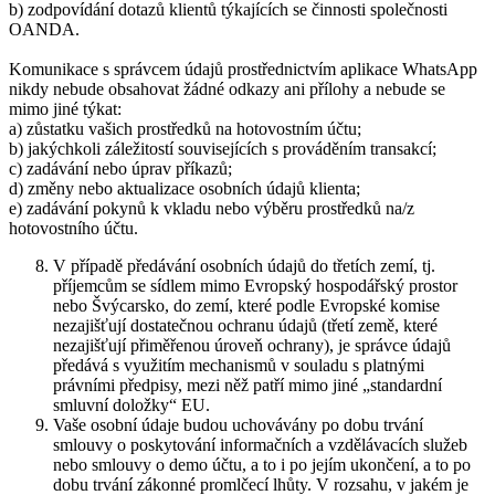
b) zodpovídání dotazů klientů týkajících se činnosti společnosti
OANDA.
Komunikace s správcem údajů prostřednictvím aplikace WhatsApp
nikdy nebude obsahovat žádné odkazy ani přílohy a nebude se
mimo jiné týkat:
a) zůstatku vašich prostředků na hotovostním účtu;
b) jakýchkoli záležitostí souvisejících s prováděním transakcí;
c) zadávání nebo úprav příkazů;
d) změny nebo aktualizace osobních údajů klienta;
e) zadávání pokynů k vkladu nebo výběru prostředků na/z
hotovostního účtu.
V případě předávání osobních údajů do třetích zemí, tj.
příjemcům se sídlem mimo Evropský hospodářský prostor
nebo Švýcarsko, do zemí, které podle Evropské komise
nezajišťují dostatečnou ochranu údajů (třetí země, které
nezajišťují přiměřenou úroveň ochrany), je správce údajů
předává s využitím mechanismů v souladu s platnými
právními předpisy, mezi něž patří mimo jiné „standardní
smluvní doložky“ EU.
Vaše osobní údaje budou uchovávány po dobu trvání
smlouvy o poskytování informačních a vzdělávacích služeb
nebo smlouvy o demo účtu, a to i po jejím ukončení, a to po
dobu trvání zákonné promlčecí lhůty. V rozsahu, v jakém je