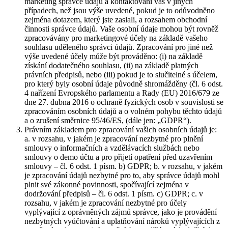
marketing správce údajů a kontaktování vás v jiných
případech, než jsou výše uvedené, pokud je to odůvodněno
zejména dotazem, který jste zaslali, a rozsahem obchodní
činnosti správce údajů. Vaše osobní údaje mohou být rovněž
zpracovávány pro marketingové účely na základě vašeho
souhlasu uděleného správci údajů. Zpracování pro jiné než
výše uvedené účely může být prováděno: (i) na základě
získání dodatečného souhlasu, (ii) na základě platných
právních předpisů, nebo (iii) pokud je to slučitelné s účelem,
pro který byly osobní údaje původně shromážděny (čl. 6 odst.
4 nařízení Evropského parlamentu a Rady (EU) 2016/679 ze
dne 27. dubna 2016 o ochraně fyzických osob v souvislosti se
zpracováním osobních údajů a o volném pohybu těchto údajů
a o zrušení směrnice 95/46/ES, (dále jen: „GDPR“).
Právním základem pro zpracování vašich osobních údajů je:
a. v rozsahu, v jakém je zpracování nezbytné pro plnění
smlouvy o informačních a vzdělávacích službách nebo
smlouvy o demo účtu a pro přijetí opatření před uzavřením
smlouvy – čl. 6 odst. 1 písm. b) GDPR; b. v rozsahu, v jakém
je zpracování údajů nezbytné pro to, aby správce údajů mohl
plnit své zákonné povinnosti, spočívající zejména v
dodržování předpisů – čl. 6 odst. 1 písm. c) GDPR; c. v
rozsahu, v jakém je zpracování nezbytné pro účely
vyplývající z oprávněných zájmů správce, jako je provádění
nezbytných vyúčtování a uplatňování nároků vyplývajících z