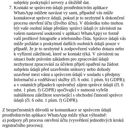
subjekty poskytující servery a úložiště dat.
Kontakt se správcem údajů prostřednictvím aplikace
WhatsApp můžete navázat vy sami, případně vás může
kontaktovat správce údajů, pokud je to nezbytné k dokončení
procesu otevření účtu (živého účtu). V důsledku toho mohou
být vaše osobní údaje předány správci údajů (v závislosti na
vašem nastavení soukromí v aplikaci WhatsApp) ve formě
vaší profilové fotografie a telefonního čísla. Správce údajů vás
může požádat o poskytnutí dalších osobních údajů pouze v
případě, že je to nezbytné k zodpovězení vašeho dotazu nebo
k vyřízení záležitosti, které se kontakt týká. V závislosti na
situaci bude právním základem pro zpracování údajů
nezbytnost zpracování za účelem přijetí opatření na žádost
subjektu údajů před uzavřením smlouvy nebo dohody
uzavřené mezi vámi a správcem údajů v souladu s předpisy
Informační a vzdělávací služby (čl. 6 odst. 1 písm. b) GDPR);
a v ostatních případech oprávněný zájem správce údajů (čl. 6
odst. 1 písm. f) GDPR) spočívající v nutnosti vyřešit
nahlášenou záležitost související s obchodní činností správce
údajů (čl. 6 odst. 1 písm. f) GDPR).
Z bezpečnostních důvodů se komunikace se správcem údajů
prostřednictvím aplikace WhatsApp může týkat výhradně:
a) podpory při procesu otevření účtu (vysvětlení jednotlivých kroků
registračního procesu);