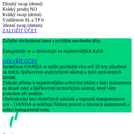
Dlouhý swap (denní)
Krátký prodej
NO
Krátký swap (denní)
Vzdálenost SL a TP
0
3denní swap (datum)
ZALOŽIT ÚČET
Začněte obchodovat hned s rychlým otevřením účtu.
Zaregistrujte se a obchodujte na nejaktivnějších trzích
OTEVŘÍT ÚČET
Společnost OANDA se může pochlubit více než 20 lety působení
na trzích, špičkovými analytickými nástroji a tisíci spokojených
klientů.
Získejte přístup k nejaktivnějším světovým trhům s tisíci instrumenty
na dosah ruky a špičkovými technickými nástroji, které vám
pomohou při analýze.
Obchodování bez zbytečných nákladů a naprostá transparentnost
cen – OANDA si neúčtuje žádnou provizi u hlavních instrumentů a
nabízí transparentní ceny.