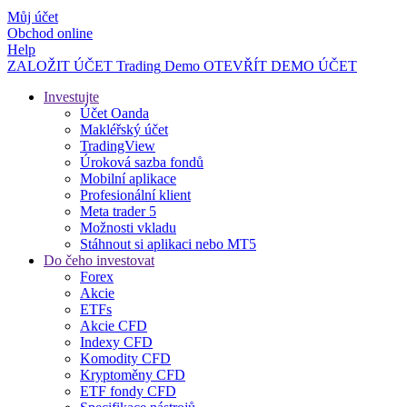
Můj účet
Obchod online
Help
ZALOŽIT ÚČET
Trading
Demo
OTEVŘÍT DEMO ÚČET
Investujte
Účet Oanda
Makléřský účet
TradingView
Úroková sazba fondů
Mobilní aplikace
Profesionální klient
Meta trader 5
Možnosti vkladu
Stáhnout si aplikaci nebo MT5
Do čeho investovat
Forex
Akcie
ETFs
Akcie CFD
Indexy CFD
Komodity CFD
Kryptoměny CFD
ETF fondy CFD