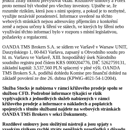
jelikož ztráty mohou převyšovat vklad. Rozdílové smlouvy a Forex
proto nemusí být vhodné pro všechny investory. Ujistěte se, že
rozumíte rizikům, která jsou s nimi spojeny, a pokud je to nezbytné,
využijte nezávislé poradenství. Informace uvedené na těchto
webových stránkách nejsou adresovány příjemcům z konkrétní
země a nejsou určeny k šíření ve státech, ve kterých by šíření nebo
využívání těchto informací bylo v rozporu s místní legislativou,
požadavky a regulacemi.
OANDA TMS Brokers S.A. se sídlem ve Varšavě v Warsaw UNIT,
Daszyńskiego 1, 00-843 Varšava, zapsaný u Obvodního soudu pro
hl. m. Varšavu ve Varšavě, XIII. hospodářský úsek Národního
soudního registru pod číslem KRS 0000204776, DIČ 5262759131,
základní kapitál: 3,537,560 PLN splacený v plné výši. OANDA
TMS Brokers S.A. podléhá dohledu Komise pro finanční dohled na
základě povolení ze dne 26. dubna (KPWiG-4021-54-1/2004).
Služba Stocks je nabízena v rámci křížového prodeje spolu se
službou CFD. Podrobné informace týkající se rizik
vyplývajících z jednotlivých služeb nabízených v rámci
křížového prodeje a informace o nákladech a poplatcích
spojených s těmito službami najdete na webových stránkách
OANDA TMS Brokers v sekci Dokumenty.
Rozdílové smlouvy jsou složitými nástroji a jsou spjaty s
vysokým rizikem rychlé ztráty peněžních prostředků z důvodu