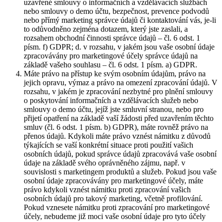
uzavřené smlouvy o informačních a vzdělávacích službách
nebo smlouvy o demo účtu, bezpečnost, prevence podvodů
nebo přímý marketing správce údajů či kontaktování vás, je-li
to odůvodněno zejména dotazem, který jste zaslali, a
rozsahem obchodní činnosti správce údajů – čl. 6 odst. 1
písm. f) GDPR; d. v rozsahu, v jakém jsou vaše osobní údaje
zpracovávány pro marketingové účely správce údajů na
základě vašeho souhlasu – čl. 6 odst. 1 písm. a) GDPR.
Máte právo na přístup ke svým osobním údajům, právo na
jejich opravu, výmaz a právo na omezení zpracování údajů. V
rozsahu, v jakém je zpracování nezbytné pro plnění smlouvy
o poskytování informačních a vzdělávacích služeb nebo
smlouvy o demo účtu, jejíž jste smluvní stranou, nebo pro
přijetí opatření na základě vaší žádosti před uzavřením těchto
smluv (čl. 6 odst. 1 písm. b) GDPR), máte rovněž právo na
přenos údajů. Kdykoli máte právo vznést námitku z důvodů
týkajících se vaší konkrétní situace proti použití vašich
osobních údajů, pokud správce údajů zpracovává vaše osobní
údaje na základě svého oprávněného zájmu, např. v
souvislosti s marketingem produktů a služeb. Pokud jsou vaše
osobní údaje zpracovávány pro marketingové účely, máte
právo kdykoli vznést námitku proti zpracování vašich
osobních údajů pro takový marketing, včetně profilování.
Pokud vznesete námitku proti zpracování pro marketingové
účely, nebudeme již moci vaše osobní údaje pro tyto účely