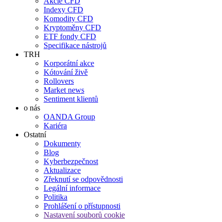
Akcie CFD
Indexy CFD
Komodity CFD
Kryptoměny CFD
ETF fondy CFD
Specifikace nástrojů
TRH
Korporátní akce
Kótování živě
Rollovers
Market news
Sentiment klientů
o nás
OANDA Group
Kariéra
Ostatní
Dokumenty
Blog
Kyberbezpečnost
Aktualizace
Zřeknutí se odpovědnosti
Legální informace
Politika
Prohlášení o přístupnosti
Nastavení souborů cookie