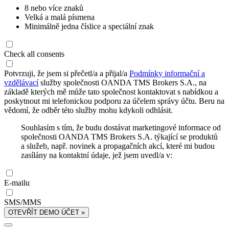
8 nebo více znaků
Velká a malá písmena
Minimálně jedna číslice a speciální znak
Check all consents
Potvrzuji, že jsem si přečetl/a a přijal/a
Podmínky informační a
vzdělávací
služby společnosti OANDA TMS Brokers S.A., na
základě kterých mě může tato společnost kontaktovat s nabídkou a
poskytnout mi telefonickou podporu za účelem správy účtu. Beru na
vědomí, že odběr této služby mohu kdykoli odhlásit.
Souhlasím s tím, že budu dostávat marketingové informace od
společnosti OANDA TMS Brokers S.A. týkající se produktů
a služeb, např. novinek a propagačních akcí, které mi budou
zasílány na kontaktní údaje, jež jsem uvedl/a v:
E-mailu
SMS/MMS
OTEVŘÍT DEMO ÚČET »