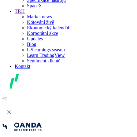
Specifikace nástrojů
SpaceX
TRH
Market news
Kótování živě
Ekonomický kalendář
Korporátní akce
Updates
Blog
US earnings season
Learn TradingView
Sentiment klientů
Kontakt