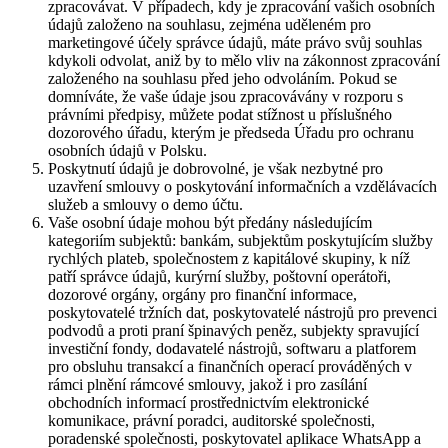
zpracovávat. V případech, kdy je zpracování vašich osobních
údajů založeno na souhlasu, zejména uděleném pro
marketingové účely správce údajů, máte právo svůj souhlas
kdykoli odvolat, aniž by to mělo vliv na zákonnost zpracování
založeného na souhlasu před jeho odvoláním. Pokud se
domníváte, že vaše údaje jsou zpracovávány v rozporu s
právními předpisy, můžete podat stížnost u příslušného
dozorového úřadu, kterým je předseda Úřadu pro ochranu
osobních údajů v Polsku.
Poskytnutí údajů je dobrovolné, je však nezbytné pro
uzavření smlouvy o poskytování informačních a vzdělávacích
služeb a smlouvy o demo účtu.
Vaše osobní údaje mohou být předány následujícím
kategoriím subjektů: bankám, subjektům poskytujícím služby
rychlých plateb, společnostem z kapitálové skupiny, k níž
patří správce údajů, kurýrní služby, poštovní operátoři,
dozorové orgány, orgány pro finanční informace,
poskytovatelé tržních dat, poskytovatelé nástrojů pro prevenci
podvodů a proti praní špinavých peněz, subjekty spravující
investiční fondy, dodavatelé nástrojů, softwaru a platforem
pro obsluhu transakcí a finančních operací prováděných v
rámci plnění rámcové smlouvy, jakož i pro zasílání
obchodních informací prostřednictvím elektronické
komunikace, právní poradci, auditorské společnosti,
poradenské společnosti, poskytovatel aplikace WhatsApp a