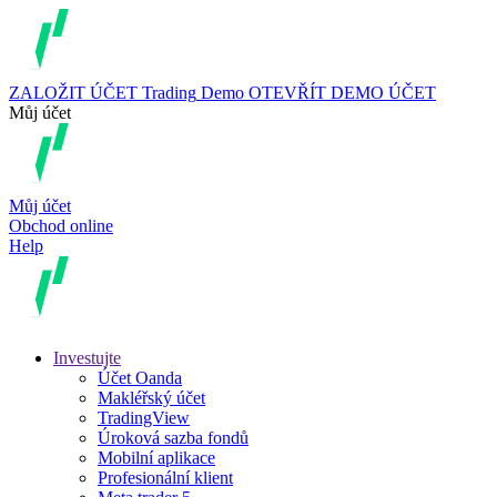
ZALOŽIT ÚČET
Trading
Demo
OTEVŘÍT DEMO ÚČET
Můj účet
Můj účet
Obchod online
Help
Investujte
Účet Oanda
Makléřský účet
TradingView
Úroková sazba fondů
Mobilní aplikace
Profesionální klient