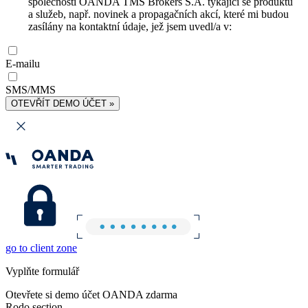
společnosti OANDA TMS Brokers S.A. týkající se produktů
a služeb, např. novinek a propagačních akcí, které mi budou
zasílány na kontaktní údaje, jež jsem uvedl/a v:
E-mailu
SMS/MMS
OTEVŘÍT DEMO ÚČET »
go to client zone
Vyplňte formulář
Otevřete si demo účet OANDA zdarma
Rodo section