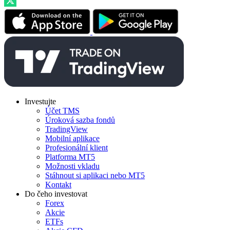
Investujte
Účet TMS
Úroková sazba fondů
TradingView
Mobilní aplikace
Profesionální klient
Platforma MT5
Možnosti vkladu
Stáhnout si aplikaci nebo MT5
Kontakt
Do čeho investovat
Forex
Akcie
ETFs