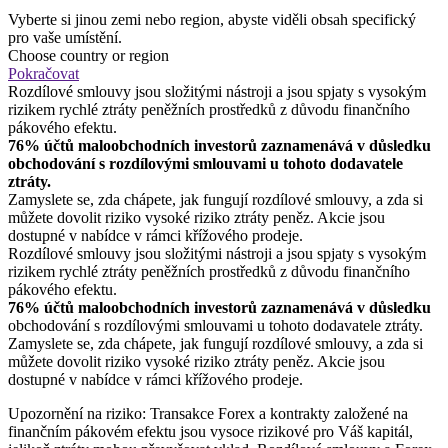
Vyberte si jinou zemi nebo region, abyste viděli obsah specifický
pro vaše umístění.
Choose country or region
Pokračovat
Rozdílové smlouvy jsou složitými nástroji a jsou spjaty s vysokým
rizikem rychlé ztráty peněžních prostředků z důvodu finančního
pákového efektu.
76% účtů maloobchodních investorů zaznamenává v důsledku
obchodování s rozdílovými smlouvami u tohoto dodavatele
ztráty.
Zamyslete se, zda chápete, jak fungují rozdílové smlouvy, a zda si
můžete dovolit riziko vysoké riziko ztráty peněz. Akcie jsou
dostupné v nabídce v rámci křížového prodeje.
Rozdílové smlouvy jsou složitými nástroji a jsou spjaty s vysokým
rizikem rychlé ztráty peněžních prostředků z důvodu finančního
pákového efektu.
76% účtů maloobchodních investorů zaznamenává v důsledku
obchodování s rozdílovými smlouvami u tohoto dodavatele ztráty.
Zamyslete se, zda chápete, jak fungují rozdílové smlouvy, a zda si
můžete dovolit riziko vysoké riziko ztráty peněz. Akcie jsou
dostupné v nabídce v rámci křížového prodeje.
Upozornění na riziko: Transakce Forex a kontrakty založené na
finančním pákovém efektu jsou vysoce rizikové pro Váš kapitál,