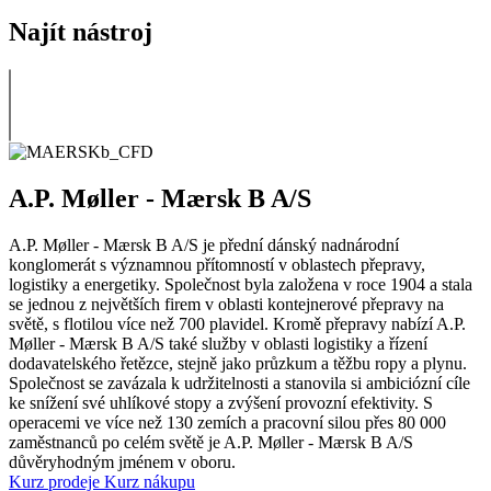
Najít nástroj
A.P. Møller - Mærsk B A/S
A.P. Møller - Mærsk B A/S je přední dánský nadnárodní
konglomerát s významnou přítomností v oblastech přepravy,
logistiky a energetiky. Společnost byla založena v roce 1904 a stala
se jednou z největších firem v oblasti kontejnerové přepravy na
světě, s flotilou více než 700 plavidel. Kromě přepravy nabízí A.P.
Møller - Mærsk B A/S také služby v oblasti logistiky a řízení
dodavatelského řetězce, stejně jako průzkum a těžbu ropy a plynu.
Společnost se zavázala k udržitelnosti a stanovila si ambiciózní cíle
ke snížení své uhlíkové stopy a zvýšení provozní efektivity. S
operacemi ve více než 130 zemích a pracovní silou přes 80 000
zaměstnanců po celém světě je A.P. Møller - Mærsk B A/S
důvěryhodným jménem v oboru.
Kurz prodeje
Kurz nákupu