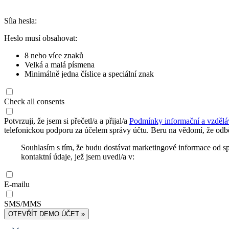
Síla hesla:
Heslo musí obsahovat:
8 nebo více znaků
Velká a malá písmena
Minimálně jedna číslice a speciální znak
Check all consents
Potvrzuji, že jsem si přečetl/a a přijal/a
Podmínky informační a vzdělá
telefonickou podporu za účelem správy účtu. Beru na vědomí, že odbě
Souhlasím s tím, že budu dostávat marketingové informace od s
kontaktní údaje, jež jsem uvedl/a v:
E-mailu
SMS/MMS
OTEVŘÍT DEMO ÚČET »