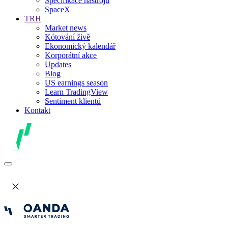
Specifikace nástrojů
SpaceX
TRH
Market news
Kótování živě
Ekonomický kalendář
Korporátní akce
Updates
Blog
US earnings season
Learn TradingView
Sentiment klientů
Kontakt