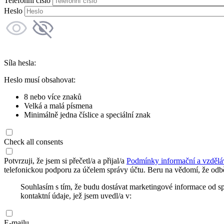
Telefonní číslo
Heslo
Síla hesla:
Heslo musí obsahovat:
8 nebo více znaků
Velká a malá písmena
Minimálně jedna číslice a speciální znak
Check all consents
Potvrzuji, že jsem si přečetl/a a přijal/a
Podmínky informační a vzdělá
telefonickou podporu za účelem správy účtu. Beru na vědomí, že odbě
Souhlasím s tím, že budu dostávat marketingové informace od s
kontaktní údaje, jež jsem uvedl/a v:
E-mailu