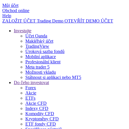
Můj účet
Obchod online
Help
ZALOŽIT ÚČET
Trading
Demo
OTEVŘÍT DEMO ÚČET
Investujte
Účet Oanda
Makléřský účet
TradingView
Úroková sazba fondů
Mobilní aplikace
Profesionální klient
Meta trader 5
Možnosti vkladu
Stáhnout si aplikaci nebo MT5
Do čeho investovat
Forex
Akcie
ETFs
Akcie CFD
Indexy CFD
Komodity CFD
Kryptoměny CFD
ETF fondy CFD