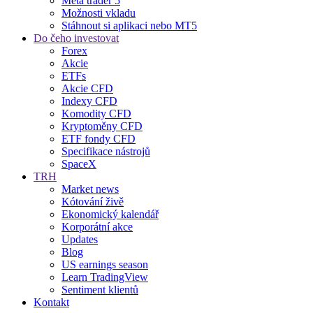
Meta trader 5
Možnosti vkladu
Stáhnout si aplikaci nebo MT5
Do čeho investovat
Forex
Akcie
ETFs
Akcie CFD
Indexy CFD
Komodity CFD
Kryptoměny CFD
ETF fondy CFD
Specifikace nástrojů
SpaceX
TRH
Market news
Kótování živě
Ekonomický kalendář
Korporátní akce
Updates
Blog
US earnings season
Learn TradingView
Sentiment klientů
Kontakt