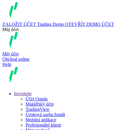
ZALOŽIT ÚČET
Trading
Demo
OTEVŘÍT DEMO ÚČET
Můj účet
Můj účet
Obchod online
Help
Investujte
Účet Oanda
Makléřský účet
TradingView
Úroková sazba fondů
Mobilní aplikace
Profesionální klient