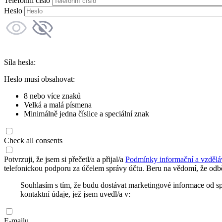
Telefonní číslo
Heslo
Síla hesla:
Heslo musí obsahovat:
8 nebo více znaků
Velká a malá písmena
Minimálně jedna číslice a speciální znak
Check all consents
Potvrzuji, že jsem si přečetl/a a přijal/a
Podmínky informační a vzdělá
telefonickou podporu za účelem správy účtu. Beru na vědomí, že odbě
Souhlasím s tím, že budu dostávat marketingové informace od s
kontaktní údaje, jež jsem uvedl/a v:
E-mailu