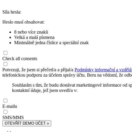
Síla hesla:
Heslo musí obsahovat:
8 nebo více znaků
Velká a malá písmena
Minimálně jedna číslice a speciální znak
Check all consents
Potvrzuji, že jsem si přečetl/a a přijal/a
Podmínky informační a vzdělá
telefonickou podporu za účelem správy účtu. Beru na vědomí, že odbě
Souhlasím s tím, že budu dostávat marketingové informace od s
kontaktní údaje, jež jsem uvedl/a v:
E-mailu
SMS/MMS
OTEVŘÍT DEMO ÚČET »