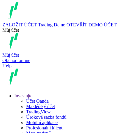
ZALOŽIT ÚČET
Trading
Demo
OTEVŘÍT DEMO ÚČET
Můj účet
Můj účet
Obchod online
Help
Investujte
Účet Oanda
Makléřský účet
TradingView
Úroková sazba fondů
Mobilní aplikace
Profesionální klient