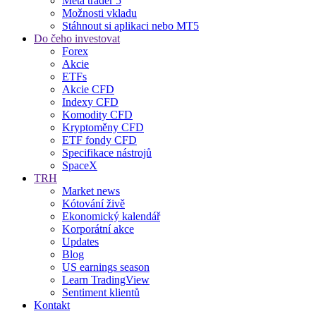
Meta trader 5
Možnosti vkladu
Stáhnout si aplikaci nebo MT5
Do čeho investovat
Forex
Akcie
ETFs
Akcie CFD
Indexy CFD
Komodity CFD
Kryptoměny CFD
ETF fondy CFD
Specifikace nástrojů
SpaceX
TRH
Market news
Kótování živě
Ekonomický kalendář
Korporátní akce
Updates
Blog
US earnings season
Learn TradingView
Sentiment klientů
Kontakt