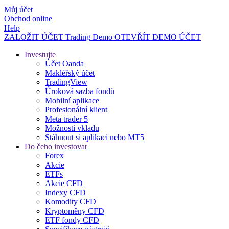
Můj účet
Obchod online
Help
ZALOŽIT ÚČET
Trading
Demo
OTEVŘÍT DEMO ÚČET
Investujte
Účet Oanda
Makléřský účet
TradingView
Úroková sazba fondů
Mobilní aplikace
Profesionální klient
Meta trader 5
Možnosti vkladu
Stáhnout si aplikaci nebo MT5
Do čeho investovat
Forex
Akcie
ETFs
Akcie CFD
Indexy CFD
Komodity CFD
Kryptoměny CFD
ETF fondy CFD