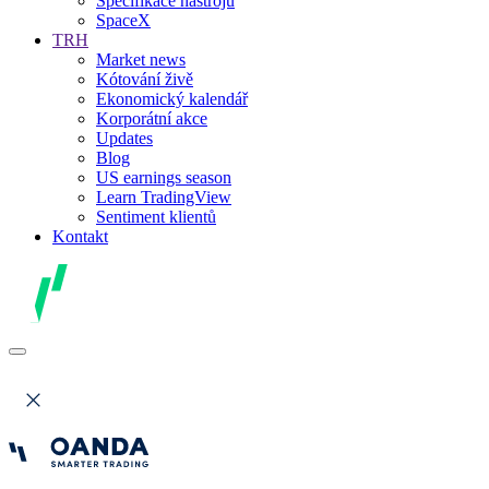
Specifikace nástrojů
SpaceX
TRH
Market news
Kótování živě
Ekonomický kalendář
Korporátní akce
Updates
Blog
US earnings season
Learn TradingView
Sentiment klientů
Kontakt