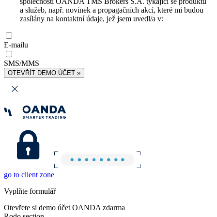
společnosti OANDA TMS Brokers S.A. týkající se produktů
a služeb, např. novinek a propagačních akcí, které mi budou
zasílány na kontaktní údaje, jež jsem uvedl/a v:
E-mailu
SMS/MMS
OTEVŘÍT DEMO ÚČET »
go to client zone
Vyplňte formulář
Otevřete si demo účet OANDA zdarma
Rodo section