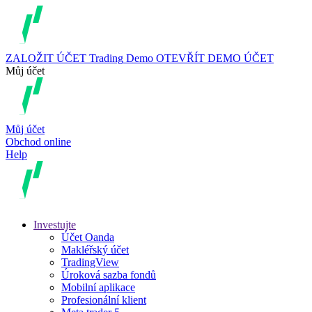
ZALOŽIT ÚČET
Trading
Demo
OTEVŘÍT DEMO ÚČET
Můj účet
Můj účet
Obchod online
Help
Investujte
Účet Oanda
Makléřský účet
TradingView
Úroková sazba fondů
Mobilní aplikace
Profesionální klient