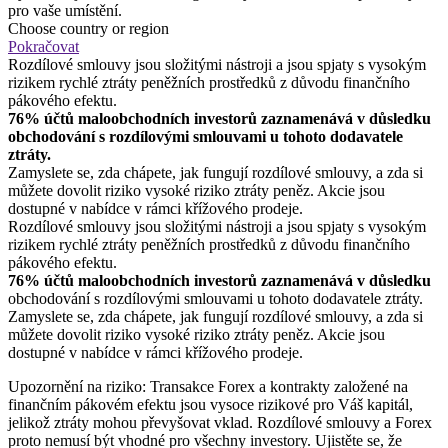
pro vaše umístění.
Choose country or region
Pokračovat
Rozdílové smlouvy jsou složitými nástroji a jsou spjaty s vysokým
rizikem rychlé ztráty peněžních prostředků z důvodu finančního
pákového efektu.
76% účtů maloobchodních investorů zaznamenává v důsledku
obchodování s rozdílovými smlouvami u tohoto dodavatele
ztráty.
Zamyslete se, zda chápete, jak fungují rozdílové smlouvy, a zda si
můžete dovolit riziko vysoké riziko ztráty peněz. Akcie jsou
dostupné v nabídce v rámci křížového prodeje.
Rozdílové smlouvy jsou složitými nástroji a jsou spjaty s vysokým
rizikem rychlé ztráty peněžních prostředků z důvodu finančního
pákového efektu.
76% účtů maloobchodních investorů zaznamenává v důsledku
obchodování s rozdílovými smlouvami u tohoto dodavatele ztráty.
Zamyslete se, zda chápete, jak fungují rozdílové smlouvy, a zda si
můžete dovolit riziko vysoké riziko ztráty peněz. Akcie jsou
dostupné v nabídce v rámci křížového prodeje.
Upozornění na riziko: Transakce Forex a kontrakty založené na
finančním pákovém efektu jsou vysoce rizikové pro Váš kapitál,
jelikož ztráty mohou převyšovat vklad. Rozdílové smlouvy a Forex
proto nemusí být vhodné pro všechny investory. Ujistěte se, že