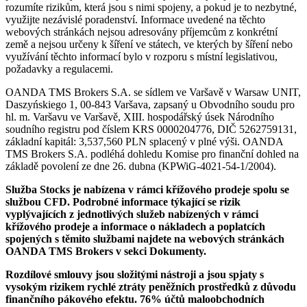
rozumíte rizikům, která jsou s nimi spojeny, a pokud je to nezbytné,
využijte nezávislé poradenství. Informace uvedené na těchto
webových stránkách nejsou adresovány příjemcům z konkrétní
země a nejsou určeny k šíření ve státech, ve kterých by šíření nebo
využívání těchto informací bylo v rozporu s místní legislativou,
požadavky a regulacemi.
OANDA TMS Brokers S.A. se sídlem ve Varšavě v Warsaw UNIT,
Daszyńskiego 1, 00-843 Varšava, zapsaný u Obvodního soudu pro
hl. m. Varšavu ve Varšavě, XIII. hospodářský úsek Národního
soudního registru pod číslem KRS 0000204776, DIČ 5262759131,
základní kapitál: 3,537,560 PLN splacený v plné výši. OANDA
TMS Brokers S.A. podléhá dohledu Komise pro finanční dohled na
základě povolení ze dne 26. dubna (KPWiG-4021-54-1/2004).
Služba Stocks je nabízena v rámci křížového prodeje spolu se
službou CFD. Podrobné informace týkající se rizik
vyplývajících z jednotlivých služeb nabízených v rámci
křížového prodeje a informace o nákladech a poplatcích
spojených s těmito službami najdete na webových stránkách
OANDA TMS Brokers v sekci Dokumenty.
Rozdílové smlouvy jsou složitými nástroji a jsou spjaty s
vysokým rizikem rychlé ztráty peněžních prostředků z důvodu
finančního pákového efektu. 76% účtů maloobchodních