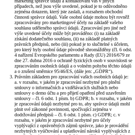
marketing správce údajů a kontaktování vás v jiných
případech, než jsou výše uvedené, pokud je to odůvodněno
zejména dotazem, který jste zaslali, a rozsahem obchodní
činnosti správce údajů. Vaše osobní údaje mohou být rovněž
zpracovávány pro marketingové účely na základě vašeho
souhlasu uděleného správci údajů. Zpracování pro jiné než
výše uvedené účely může být prováděno: (i) na základě
získání dodatečného souhlasu, (ii) na základě platných
právních předpisů, nebo (iii) pokud je to slučitelné s účelem,
pro který byly osobní údaje původně shromážděny (čl. 6 odst.
4 nařízení Evropského parlamentu a Rady (EU) 2016/679 ze
dne 27. dubna 2016 o ochraně fyzických osob v souvislosti se
zpracováním osobních údajů a o volném pohybu těchto údajů
a o zrušení směrnice 95/46/ES, (dále jen: „GDPR“).
Právním základem pro zpracování vašich osobních údajů je:
a. v rozsahu, v jakém je zpracování nezbytné pro plnění
smlouvy o informačních a vzdělávacích službách nebo
smlouvy o demo účtu a pro přijetí opatření před uzavřením
smlouvy – čl. 6 odst. 1 písm. b) GDPR; b. v rozsahu, v jakém
je zpracování údajů nezbytné pro to, aby správce údajů mohl
plnit své zákonné povinnosti, spočívající zejména v
dodržování předpisů – čl. 6 odst. 1 písm. c) GDPR; c. v
rozsahu, v jakém je zpracování nezbytné pro účely
vyplývající z oprávněných zájmů správce, jako je provádění
nezbytných vyúčtování a uplatňování nároků vyplývajících z