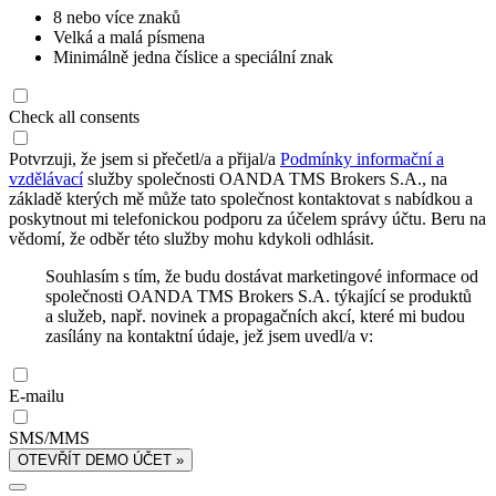
8 nebo více znaků
Velká a malá písmena
Minimálně jedna číslice a speciální znak
Check all consents
Potvrzuji, že jsem si přečetl/a a přijal/a
Podmínky informační a
vzdělávací
služby společnosti OANDA TMS Brokers S.A., na
základě kterých mě může tato společnost kontaktovat s nabídkou a
poskytnout mi telefonickou podporu za účelem správy účtu. Beru na
vědomí, že odběr této služby mohu kdykoli odhlásit.
Souhlasím s tím, že budu dostávat marketingové informace od
společnosti OANDA TMS Brokers S.A. týkající se produktů
a služeb, např. novinek a propagačních akcí, které mi budou
zasílány na kontaktní údaje, jež jsem uvedl/a v:
E-mailu
SMS/MMS
OTEVŘÍT DEMO ÚČET »