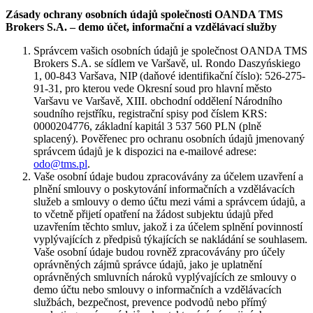
Zásady ochrany osobních údajů společnosti OANDA TMS
Brokers S.A. – demo účet, informační a vzdělávací služby
Správcem vašich osobních údajů je společnost OANDA TMS
Brokers S.A. se sídlem ve Varšavě, ul. Rondo Daszyńskiego
1, 00-843 Varšava, NIP (daňové identifikační číslo): 526-275-
91-31, pro kterou vede Okresní soud pro hlavní město
Varšavu ve Varšavě, XIII. obchodní oddělení Národního
soudního rejstříku, registrační spisy pod číslem KRS:
0000204776, základní kapitál 3 537 560 PLN (plně
splacený). Pověřenec pro ochranu osobních údajů jmenovaný
správcem údajů je k dispozici na e-mailové adrese:
odo@tms.pl
.
Vaše osobní údaje budou zpracovávány za účelem uzavření a
plnění smlouvy o poskytování informačních a vzdělávacích
služeb a smlouvy o demo účtu mezi vámi a správcem údajů, a
to včetně přijetí opatření na žádost subjektu údajů před
uzavřením těchto smluv, jakož i za účelem splnění povinností
vyplývajících z předpisů týkajících se nakládání se souhlasem.
Vaše osobní údaje budou rovněž zpracovávány pro účely
oprávněných zájmů správce údajů, jako je uplatnění
oprávněných smluvních nároků vyplývajících ze smlouvy o
demo účtu nebo smlouvy o informačních a vzdělávacích
službách, bezpečnost, prevence podvodů nebo přímý