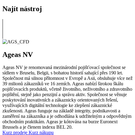
Najít nástroj
Ageas NV
Ageas NV je renomovaná mezinárodní pojišťovací společnost se
sídlem v Bruselu, Belgii, s bohatou historií sahající přes 190 let.
Společnost má silnou přítomnost v Evropě a Asii, obsluhuje více než
39 milionů zákazníků ve 16 zemích. Ageas nabízí širokou škálu
pojišťovacích produktů, včetně životního, neživotního a zdravotního
pojištění, stejně jako penzijní a správu aktiv. Společnost se věnuje
poskytování inovativních a zákaznicky orientovaných řešení,
využívajících digitální technologie ke zlepšení zákaznické
zkušenosti. Ageas funguje na základě integrity, podnikavosti a
zaměření na zákazníka a je odhodlána k udržitelným a odpovědným
obchodním praktikám. Ageas je kótována na burze Euronext
Brussels a je členem indexu BEL 20.
Kurz prodeje
Kurz nákupu