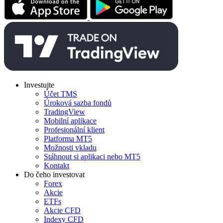
Investujte
Účet TMS
Úroková sazba fondů
TradingView
Mobilní aplikace
Profesionální klient
Platforma MT5
Možnosti vkladu
Stáhnout si aplikaci nebo MT5
Kontakt
Do čeho investovat
Forex
Akcie
ETFs
Akcie CFD
Indexy CFD