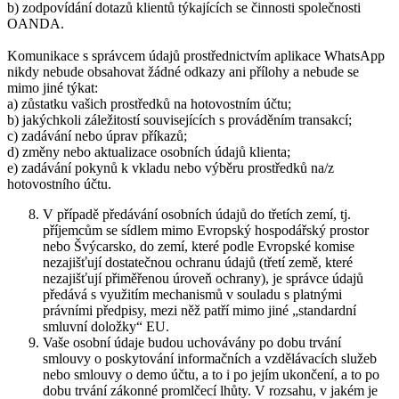
b) zodpovídání dotazů klientů týkajících se činnosti společnosti
OANDA.
Komunikace s správcem údajů prostřednictvím aplikace WhatsApp
nikdy nebude obsahovat žádné odkazy ani přílohy a nebude se
mimo jiné týkat:
a) zůstatku vašich prostředků na hotovostním účtu;
b) jakýchkoli záležitostí souvisejících s prováděním transakcí;
c) zadávání nebo úprav příkazů;
d) změny nebo aktualizace osobních údajů klienta;
e) zadávání pokynů k vkladu nebo výběru prostředků na/z
hotovostního účtu.
V případě předávání osobních údajů do třetích zemí, tj.
příjemcům se sídlem mimo Evropský hospodářský prostor
nebo Švýcarsko, do zemí, které podle Evropské komise
nezajišťují dostatečnou ochranu údajů (třetí země, které
nezajišťují přiměřenou úroveň ochrany), je správce údajů
předává s využitím mechanismů v souladu s platnými
právními předpisy, mezi něž patří mimo jiné „standardní
smluvní doložky“ EU.
Vaše osobní údaje budou uchovávány po dobu trvání
smlouvy o poskytování informačních a vzdělávacích služeb
nebo smlouvy o demo účtu, a to i po jejím ukončení, a to po
dobu trvání zákonné promlčecí lhůty. V rozsahu, v jakém je