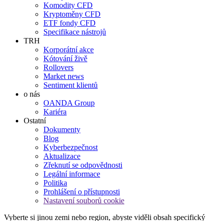
Komodity CFD
Kryptoměny CFD
ETF fondy CFD
Specifikace nástrojů
TRH
Korporátní akce
Kótování živě
Rollovers
Market news
Sentiment klientů
o nás
OANDA Group
Kariéra
Ostatní
Dokumenty
Blog
Kyberbezpečnost
Aktualizace
Zřeknutí se odpovědnosti
Legální informace
Politika
Prohlášení o přístupnosti
Nastavení souborů cookie
Vyberte si jinou zemi nebo region, abyste viděli obsah specifický