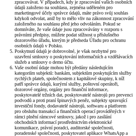
zpracovávat. V případech, kdy je zpracování vašich osobních
údajů založeno na souhlasu, zejména uděleném pro
marketingové účely správce údajů, máte právo svůj souhlas
kdykoli odvolat, aniž by to mělo vliv na zákonnost zpracování
založeného na souhlasu před jeho odvoláním. Pokud se
domníváte, že vaše údaje jsou zpracovávány v rozporu s
právními předpisy, můžete podat stížnost u příslušného
dozorového úřadu, kterým je předseda Úřadu pro ochranu
osobních údajů v Polsku.
Poskytnutí údajů je dobrovolné, je však nezbytné pro
uzavření smlouvy o poskytování informačních a vzdělávacích
služeb a smlouvy o demo účtu.
Vaše osobní údaje mohou být předány následujícím
kategoriím subjektů: bankám, subjektům poskytujícím služby
rychlých plateb, společnostem z kapitálové skupiny, k níž
patří správce údajů, kurýrní služby, poštovní operátoři,
dozorové orgány, orgány pro finanční informace,
poskytovatelé tržních dat, poskytovatelé nástrojů pro prevenci
podvodů a proti praní špinavých peněz, subjekty spravující
investiční fondy, dodavatelé nástrojů, softwaru a platforem
pro obsluhu transakcí a finančních operací prováděných v
rámci plnění rámcové smlouvy, jakož i pro zasílání
obchodních informací prostřednictvím elektronické
komunikace, právní poradci, auditorské společnosti,
poradenské společnosti, poskytovatel aplikace WhatsApp a