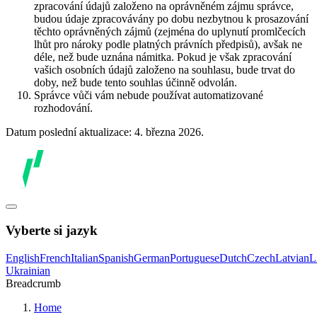
zpracování údajů založeno na oprávněném zájmu správce,
budou údaje zpracovávány po dobu nezbytnou k prosazování
těchto oprávněných zájmů (zejména do uplynutí promlčecích
lhůt pro nároky podle platných právních předpisů), avšak ne
déle, než bude uznána námitka. Pokud je však zpracování
vašich osobních údajů založeno na souhlasu, bude trvat do
doby, než bude tento souhlas účinně odvolán.
Správce vůči vám nebude používat automatizované
rozhodování.
Datum poslední aktualizace: 4. března 2026.
Vyberte si jazyk
English
French
Italian
Spanish
German
Portuguese
Dutch
Czech
Latvian
L
Ukrainian
Breadcrumb
Home