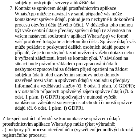
subjekty poskytující servery a úložiště dat.
Kontakt se správcem údajů prostřednictvím aplikace
WhatsApp můžete navázat vy sami, případně vás může
kontaktovat správce údajů, pokud je to nezbytné k dokončení
procesu otevření účtu (živého účtu). V důsledku toho mohou
být vaše osobní údaje předány správci údajů (v závislosti na
vašem nastavení soukromí v aplikaci WhatsApp) ve formě
vaší profilové fotografie a telefonního čísla. Správce údajů vás
může požádat o poskytnutí dalších osobních údajů pouze v
případě, že je to nezbytné k zodpovězení vašeho dotazu nebo
k vyřízení záležitosti, které se kontakt týká. V závislosti na
situaci bude právním základem pro zpracování údajů
nezbytnost zpracování za účelem přijetí opatření na žádost
subjektu údajů před uzavřením smlouvy nebo dohody
uzavřené mezi vámi a správcem údajů v souladu s předpisy
Informační a vzdělávací služby (čl. 6 odst. 1 písm. b) GDPR);
a v ostatních případech oprávněný zájem správce údajů (čl. 6
odst. 1 písm. f) GDPR) spočívající v nutnosti vyřešit
nahlášenou záležitost související s obchodní činností správce
údajů (čl. 6 odst. 1 písm. f) GDPR).
Z bezpečnostních důvodů se komunikace se správcem údajů
prostřednictvím aplikace WhatsApp může týkat výhradně:
a) podpory při procesu otevření účtu (vysvětlení jednotlivých kroků
registračního procesu);