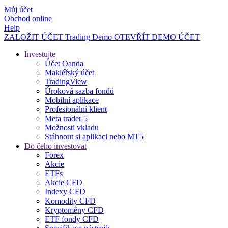
Můj účet
Obchod online
Help
ZALOŽIT ÚČET
Trading
Demo
OTEVŘÍT DEMO ÚČET
Investujte
Účet Oanda
Makléřský účet
TradingView
Úroková sazba fondů
Mobilní aplikace
Profesionální klient
Meta trader 5
Možnosti vkladu
Stáhnout si aplikaci nebo MT5
Do čeho investovat
Forex
Akcie
ETFs
Akcie CFD
Indexy CFD
Komodity CFD
Kryptoměny CFD
ETF fondy CFD