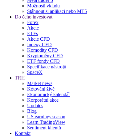
Meta trader 5
Možnosti vkladu
Stáhnout si aplikaci nebo MT5
Do čeho investovat
Forex
Akcie
ETFs
Akcie CFD
Indexy CFD
Komodity CFD
Kryptoměny CFD
ETF fondy CFD
Specifikace nástrojů
SpaceX
TRH
Market news
Kótování živě
Ekonomický kalendář
Korporátní akce
Updates
Blog
US earnings season
Learn TradingView
Sentiment klientů
Kontakt