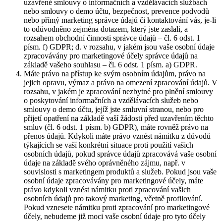
uzavřené smlouvy o informačních a vzdělávacích službách
nebo smlouvy o demo účtu, bezpečnost, prevence podvodů
nebo přímý marketing správce údajů či kontaktování vás, je-li
to odůvodněno zejména dotazem, který jste zaslali, a
rozsahem obchodní činnosti správce údajů – čl. 6 odst. 1
písm. f) GDPR; d. v rozsahu, v jakém jsou vaše osobní údaje
zpracovávány pro marketingové účely správce údajů na
základě vašeho souhlasu – čl. 6 odst. 1 písm. a) GDPR.
Máte právo na přístup ke svým osobním údajům, právo na
jejich opravu, výmaz a právo na omezení zpracování údajů. V
rozsahu, v jakém je zpracování nezbytné pro plnění smlouvy
o poskytování informačních a vzdělávacích služeb nebo
smlouvy o demo účtu, jejíž jste smluvní stranou, nebo pro
přijetí opatření na základě vaší žádosti před uzavřením těchto
smluv (čl. 6 odst. 1 písm. b) GDPR), máte rovněž právo na
přenos údajů. Kdykoli máte právo vznést námitku z důvodů
týkajících se vaší konkrétní situace proti použití vašich
osobních údajů, pokud správce údajů zpracovává vaše osobní
údaje na základě svého oprávněného zájmu, např. v
souvislosti s marketingem produktů a služeb. Pokud jsou vaše
osobní údaje zpracovávány pro marketingové účely, máte
právo kdykoli vznést námitku proti zpracování vašich
osobních údajů pro takový marketing, včetně profilování.
Pokud vznesete námitku proti zpracování pro marketingové
účely, nebudeme již moci vaše osobní údaje pro tyto účely