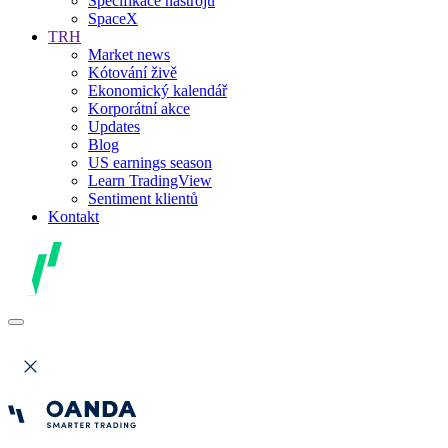
Specifikace nástrojů
SpaceX
TRH
Market news
Kótování živě
Ekonomický kalendář
Korporátní akce
Updates
Blog
US earnings season
Learn TradingView
Sentiment klientů
Kontakt