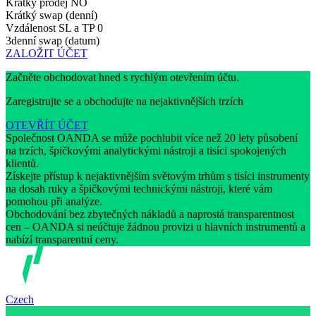
Krátký prodej
NO
Krátký swap (denní)
Vzdálenost SL a TP
0
3denní swap (datum)
ZALOŽIT ÚČET
Začněte obchodovat hned s rychlým otevřením účtu.
Zaregistrujte se a obchodujte na nejaktivnějších trzích
OTEVŘÍT ÚČET
Společnost OANDA se může pochlubit více než 20 lety působení
na trzích, špičkovými analytickými nástroji a tisíci spokojených
klientů.
Získejte přístup k nejaktivnějším světovým trhům s tisíci instrumenty
na dosah ruky a špičkovými technickými nástroji, které vám
pomohou při analýze.
Obchodování bez zbytečných nákladů a naprostá transparentnost
cen – OANDA si neúčtuje žádnou provizi u hlavních instrumentů a
nabízí transparentní ceny.
Czech