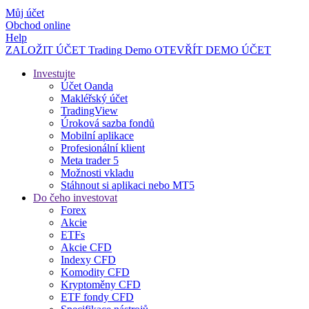
Můj účet
Obchod online
Help
ZALOŽIT ÚČET
Trading
Demo
OTEVŘÍT DEMO ÚČET
Investujte
Účet Oanda
Makléřský účet
TradingView
Úroková sazba fondů
Mobilní aplikace
Profesionální klient
Meta trader 5
Možnosti vkladu
Stáhnout si aplikaci nebo MT5
Do čeho investovat
Forex
Akcie
ETFs
Akcie CFD
Indexy CFD
Komodity CFD
Kryptoměny CFD
ETF fondy CFD