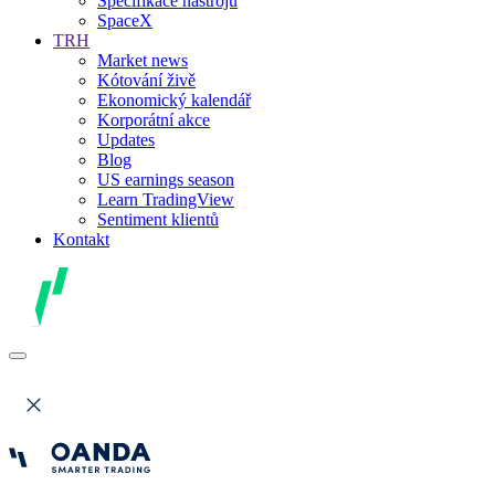
Specifikace nástrojů
SpaceX
TRH
Market news
Kótování živě
Ekonomický kalendář
Korporátní akce
Updates
Blog
US earnings season
Learn TradingView
Sentiment klientů
Kontakt