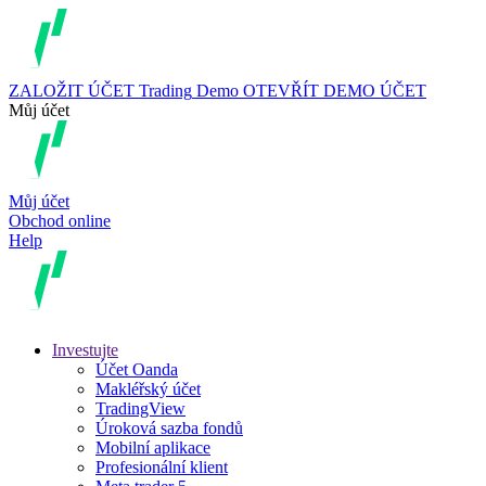
ZALOŽIT ÚČET
Trading
Demo
OTEVŘÍT DEMO ÚČET
Můj účet
Můj účet
Obchod online
Help
Investujte
Účet Oanda
Makléřský účet
TradingView
Úroková sazba fondů
Mobilní aplikace
Profesionální klient