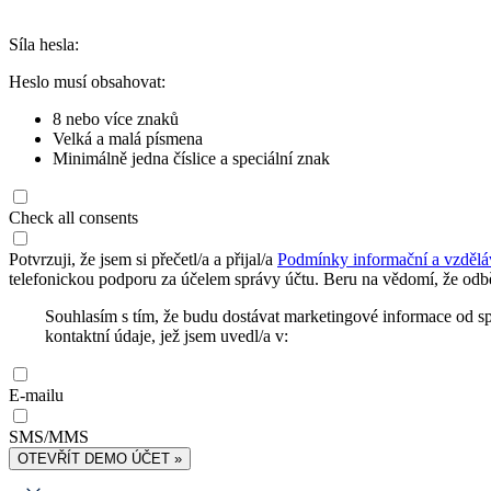
Síla hesla:
Heslo musí obsahovat:
8 nebo více znaků
Velká a malá písmena
Minimálně jedna číslice a speciální znak
Check all consents
Potvrzuji, že jsem si přečetl/a a přijal/a
Podmínky informační a vzdělá
telefonickou podporu za účelem správy účtu. Beru na vědomí, že odbě
Souhlasím s tím, že budu dostávat marketingové informace od s
kontaktní údaje, jež jsem uvedl/a v:
E-mailu
SMS/MMS
OTEVŘÍT DEMO ÚČET »