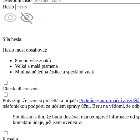
Telefonní číslo
Heslo
Síla hesla:
Heslo musí obsahovat:
8 nebo více znaků
Velká a malá písmena
Minimálně jedna číslice a speciální znak
Check all consents
Potvrzuji, že jsem si přečetl/a a přijal/a
Podmínky informační a vzdělá
telefonickou podporu za účelem správy účtu. Beru na vědomí, že odbě
Souhlasím s tím, že budu dostávat marketingové informace od s
kontaktní údaje, jež jsem uvedl/a v:
E-mailu