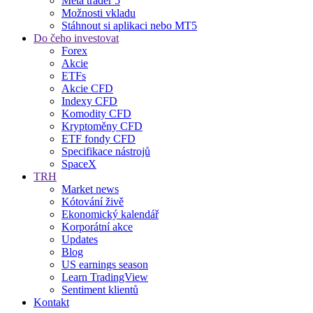
Meta trader 5
Možnosti vkladu
Stáhnout si aplikaci nebo MT5
Do čeho investovat
Forex
Akcie
ETFs
Akcie CFD
Indexy CFD
Komodity CFD
Kryptoměny CFD
ETF fondy CFD
Specifikace nástrojů
SpaceX
TRH
Market news
Kótování živě
Ekonomický kalendář
Korporátní akce
Updates
Blog
US earnings season
Learn TradingView
Sentiment klientů
Kontakt