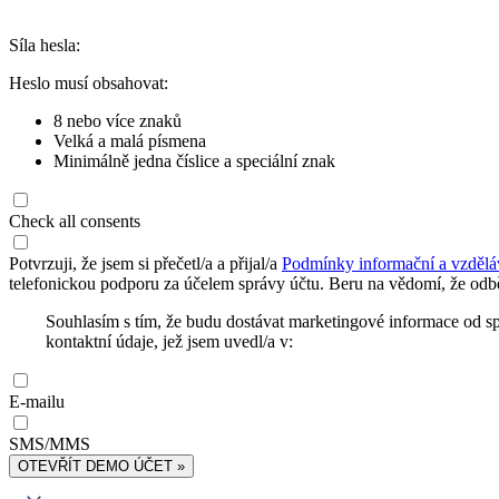
Síla hesla:
Heslo musí obsahovat:
8 nebo více znaků
Velká a malá písmena
Minimálně jedna číslice a speciální znak
Check all consents
Potvrzuji, že jsem si přečetl/a a přijal/a
Podmínky informační a vzdělá
telefonickou podporu za účelem správy účtu. Beru na vědomí, že odbě
Souhlasím s tím, že budu dostávat marketingové informace od s
kontaktní údaje, jež jsem uvedl/a v:
E-mailu
SMS/MMS
OTEVŘÍT DEMO ÚČET »