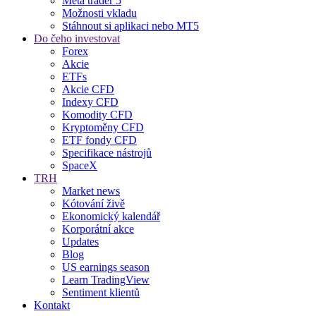
Meta trader 5
Možnosti vkladu
Stáhnout si aplikaci nebo MT5
Do čeho investovat
Forex
Akcie
ETFs
Akcie CFD
Indexy CFD
Komodity CFD
Kryptoměny CFD
ETF fondy CFD
Specifikace nástrojů
SpaceX
TRH
Market news
Kótování živě
Ekonomický kalendář
Korporátní akce
Updates
Blog
US earnings season
Learn TradingView
Sentiment klientů
Kontakt