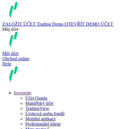
ZALOŽIT ÚČET
Trading
Demo
OTEVŘÍT DEMO ÚČET
Můj účet
Můj účet
Obchod online
Help
Investujte
Účet Oanda
Makléřský účet
TradingView
Úroková sazba fondů
Mobilní aplikace
Profesionální klient