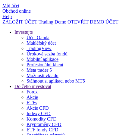
Můj účet
Obchod online
Help
ZALOŽIT ÚČET
Trading
Demo
OTEVŘÍT DEMO ÚČET
Investujte
Účet Oanda
Makléřský účet
TradingView
Úroková sazba fondů
Mobilní aplikace
Profesionální klient
Meta trader 5
Možnosti vkladu
Stáhnout si aplikaci nebo MT5
Do čeho investovat
Forex
Akcie
ETFs
Akcie CFD
Indexy CFD
Komodity CFD
Kryptoměny CFD
ETF fondy CFD