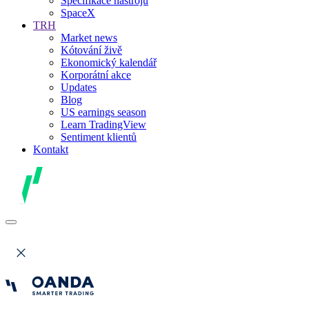
Specifikace nástrojů
SpaceX
TRH
Market news
Kótování živě
Ekonomický kalendář
Korporátní akce
Updates
Blog
US earnings season
Learn TradingView
Sentiment klientů
Kontakt