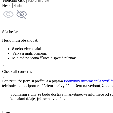
Telefonní číslo
Heslo
Síla hesla:
Heslo musí obsahovat:
8 nebo více znaků
Velká a malá písmena
Minimálně jedna číslice a speciální znak
Check all consents
Potvrzuji, že jsem si přečetl/a a přijal/a
Podmínky informační a vzdělá
telefonickou podporu za účelem správy účtu. Beru na vědomí, že odbě
Souhlasím s tím, že budu dostávat marketingové informace od s
kontaktní údaje, jež jsem uvedl/a v:
E-mailu