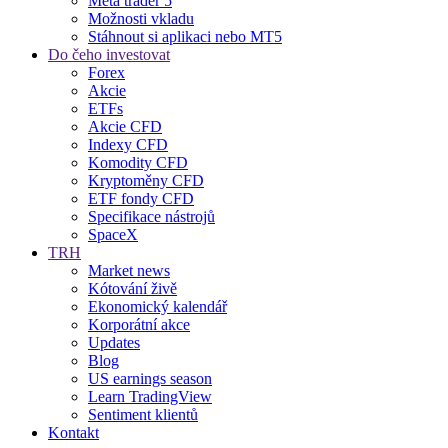
Meta trader 5
Možnosti vkladu
Stáhnout si aplikaci nebo MT5
Do čeho investovat
Forex
Akcie
ETFs
Akcie CFD
Indexy CFD
Komodity CFD
Kryptoměny CFD
ETF fondy CFD
Specifikace nástrojů
SpaceX
TRH
Market news
Kótování živě
Ekonomický kalendář
Korporátní akce
Updates
Blog
US earnings season
Learn TradingView
Sentiment klientů
Kontakt