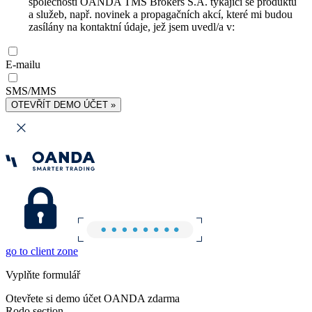
společnosti OANDA TMS Brokers S.A. týkající se produktů
a služeb, např. novinek a propagačních akcí, které mi budou
zasílány na kontaktní údaje, jež jsem uvedl/a v:
E-mailu
SMS/MMS
OTEVŘÍT DEMO ÚČET »
go to client zone
Vyplňte formulář
Otevřete si demo účet OANDA zdarma
Rodo section