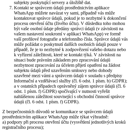
subjekty poskytující servery a úložiště dat.
Kontakt se správcem údajů prostřednictvím aplikace
WhatsApp můžete navázat vy sami, případně vás může
kontaktovat správce údajů, pokud je to nezbytné k dokončení
procesu otevření účtu (živého účtu). V důsledku toho mohou
být vaše osobní údaje předány správci údajů (v závislosti na
vašem nastavení soukromí v aplikaci WhatsApp) ve formě
vaší profilové fotografie a telefonního čísla. Správce údajů vás
může požádat o poskytnutí dalších osobních údajů pouze v
případě, že je to nezbytné k zodpovězení vašeho dotazu nebo
k vyřízení záležitosti, které se kontakt týká. V závislosti na
situaci bude právním základem pro zpracování údajů
nezbytnost zpracování za účelem přijetí opatření na žádost
subjektu údajů před uzavřením smlouvy nebo dohody
uzavřené mezi vámi a správcem údajů v souladu s předpisy
Informační a vzdělávací služby (čl. 6 odst. 1 písm. b) GDPR);
a v ostatních případech oprávněný zájem správce údajů (čl. 6
odst. 1 písm. f) GDPR) spočívající v nutnosti vyřešit
nahlášenou záležitost související s obchodní činností správce
údajů (čl. 6 odst. 1 písm. f) GDPR).
Z bezpečnostních důvodů se komunikace se správcem údajů
prostřednictvím aplikace WhatsApp může týkat výhradně:
a) podpory při procesu otevření účtu (vysvětlení jednotlivých kroků
registračního procesu);