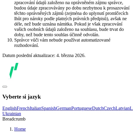
zpracování údajů založeno na oprávněném zájmu správce,
budou údaje zpracovávány po dobu nezbytnou k prosazování
těchto oprávněných zájmů (zejména do uplynutí promlčecích
lhůt pro nároky podle platných právních předpisů), avšak ne
déle, než bude uznána námitka. Pokud je však zpracování
vašich osobních údajů založeno na souhlasu, bude trvat do
doby, než bude tento souhlas účinně odvolán.
Správce vůči vám nebude používat automatizované
rozhodování.
Datum poslední aktualizace: 4. března 2026.
Vyberte si jazyk
English
French
Italian
Spanish
German
Portuguese
Dutch
Czech
Latvian
L
Ukrainian
Breadcrumb
Home