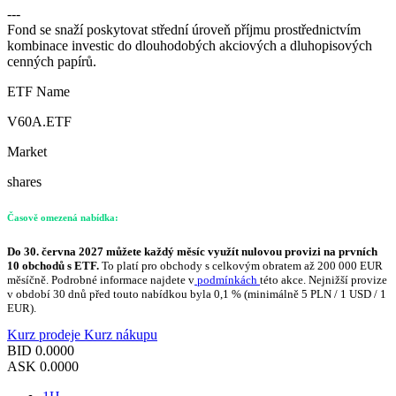
---
Fond se snaží poskytovat střední úroveň příjmu prostřednictvím
kombinace investic do dlouhodobých akciových a dluhopisových
cenných papírů.
ETF Name
V60A.ETF
Market
shares
Časově omezená nabídka:
Do 30. června 2027 můžete každý měsíc využít nulovou provizi na prvních
10 obchodů s ETF.
To platí pro obchody s celkovým obratem až 200 000 EUR
měsíčně. Podrobné informace najdete v
podmínkách
této akce. Nejnižší provize
v období 30 dnů před touto nabídkou byla 0,1 % (minimálně 5 PLN / 1 USD / 1
EUR).
Kurz prodeje
Kurz nákupu
BID
0.0000
ASK
0.0000