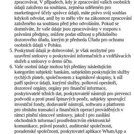
zpracovávat. V případech, kdy je zpracování vašich osobních
údajů založeno na souhlasu, zejména uděleném pro
marketingové účely správce údajů, máte právo svůj souhlas
kdykoli odvolat, aniž by to mělo vliv na zákonnost zpracování
založeného na souhlasu před jeho odvoláním. Pokud se
domníváte, že vaše údaje jsou zpracovávány v rozporu s
právními předpisy, můžete podat stížnost u příslušného
dozorového úřadu, kterým je předseda Úřadu pro ochranu
osobních údajů v Polsku.
Poskytnutí údajů je dobrovolné, je však nezbytné pro
uzavření smlouvy o poskytování informačních a vzdělávacích
služeb a smlouvy o demo účtu.
Vaše osobní údaje mohou být předány následujícím
kategoriím subjektů: bankám, subjektům poskytujícím služby
rychlých plateb, společnostem z kapitálové skupiny, k níž
patří správce údajů, kurýrní služby, poštovní operátoři,
dozorové orgány, orgány pro finanční informace,
poskytovatelé tržních dat, poskytovatelé nástrojů pro prevenci
podvodů a proti praní špinavých peněz, subjekty spravující
investiční fondy, dodavatelé nástrojů, softwaru a platforem
pro obsluhu transakcí a finančních operací prováděných v
rámci plnění rámcové smlouvy, jakož i pro zasílání
obchodních informací prostřednictvím elektronické
komunikace, právní poradci, auditorské společnosti,
poradenské společnosti, poskytovatel aplikace WhatsApp a