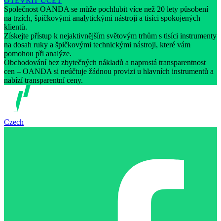
OTEVŘÍT ÚČET
Společnost OANDA se může pochlubit více než 20 lety působení
na trzích, špičkovými analytickými nástroji a tisíci spokojených
klientů.
Získejte přístup k nejaktivnějším světovým trhům s tisíci instrumenty
na dosah ruky a špičkovými technickými nástroji, které vám
pomohou při analýze.
Obchodování bez zbytečných nákladů a naprostá transparentnost
cen – OANDA si neúčtuje žádnou provizi u hlavních instrumentů a
nabízí transparentní ceny.
Czech