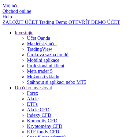
Můj účet
Obchod online
Help
ZALOŽIT ÚČET
Trading
Demo
OTEVŘÍT DEMO ÚČET
Investujte
Účet Oanda
Makléřský účet
TradingView
Úroková sazba fondů
Mobilní aplikace
Profesionální klient
Meta trader 5
Možnosti vkladu
Stáhnout si aplikaci nebo MT5
Do čeho investovat
Forex
Akcie
ETFs
Akcie CFD
Indexy CFD
Komodity CFD
Kryptoměny CFD
ETF fondy CFD