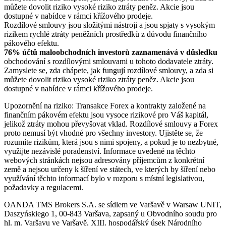
můžete dovolit riziko vysoké riziko ztráty peněz. Akcie jsou
dostupné v nabídce v rámci křížového prodeje.
Rozdílové smlouvy jsou složitými nástroji a jsou spjaty s vysokým
rizikem rychlé ztráty peněžních prostředků z důvodu finančního
pákového efektu.
76% účtů maloobchodních investorů zaznamenává v důsledku
obchodování s rozdílovými smlouvami u tohoto dodavatele ztráty.
Zamyslete se, zda chápete, jak fungují rozdílové smlouvy, a zda si
můžete dovolit riziko vysoké riziko ztráty peněz. Akcie jsou
dostupné v nabídce v rámci křížového prodeje.
Upozornění na riziko: Transakce Forex a kontrakty založené na
finančním pákovém efektu jsou vysoce rizikové pro Váš kapitál,
jelikož ztráty mohou převyšovat vklad. Rozdílové smlouvy a Forex
proto nemusí být vhodné pro všechny investory. Ujistěte se, že
rozumíte rizikům, která jsou s nimi spojeny, a pokud je to nezbytné,
využijte nezávislé poradenství. Informace uvedené na těchto
webových stránkách nejsou adresovány příjemcům z konkrétní
země a nejsou určeny k šíření ve státech, ve kterých by šíření nebo
využívání těchto informací bylo v rozporu s místní legislativou,
požadavky a regulacemi.
OANDA TMS Brokers S.A. se sídlem ve Varšavě v Warsaw UNIT,
Daszyńskiego 1, 00-843 Varšava, zapsaný u Obvodního soudu pro
hl. m. Varšavu ve Varšavě, XIII. hospodářský úsek Národního