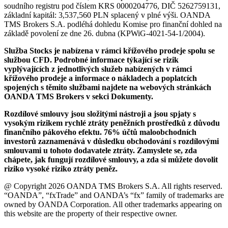
soudního registru pod číslem KRS 0000204776, DIČ 5262759131,
základní kapitál: 3,537,560 PLN splacený v plné výši. OANDA
TMS Brokers S.A. podléhá dohledu Komise pro finanční dohled na
základě povolení ze dne 26. dubna (KPWiG-4021-54-1/2004).
Služba Stocks je nabízena v rámci křížového prodeje spolu se
službou CFD. Podrobné informace týkající se rizik
vyplývajících z jednotlivých služeb nabízených v rámci
křížového prodeje a informace o nákladech a poplatcích
spojených s těmito službami najdete na webových stránkách
OANDA TMS Brokers v sekci Dokumenty.
Rozdílové smlouvy jsou složitými nástroji a jsou spjaty s
vysokým rizikem rychlé ztráty peněžních prostředků z důvodu
finančního pákového efektu. 76% účtů maloobchodních
investorů zaznamenává v důsledku obchodování s rozdílovými
smlouvami u tohoto dodavatele ztráty. Zamyslete se, zda
chápete, jak fungují rozdílové smlouvy, a zda si můžete dovolit
riziko vysoké riziko ztráty peněz.
@ Copyright 2026 OANDA TMS Brokers S.A. All rights reserved.
“OANDA”, “fxTrade” and OANDA’s “fx” family of trademarks are
owned by OANDA Corporation. All other trademarks appearing on
this website are the property of their respective owner.