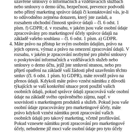
uzavřené smlouvy o informačních a vzdělávacích službách
nebo smlouvy o demo účtu, bezpečnost, prevence podvodů
nebo přímý marketing správce údajů či kontaktování vás, je-li
to odůvodněno zejména dotazem, který jste zaslali, a
rozsahem obchodní činnosti správce údajů – čl. 6 odst. 1
písm. f) GDPR; d. v rozsahu, v jakém jsou vaše osobní údaje
zpracovávány pro marketingové účely správce údajů na
základě vašeho souhlasu – čl. 6 odst. 1 písm. a) GDPR.
Máte právo na přístup ke svým osobním údajům, právo na
jejich opravu, výmaz a právo na omezení zpracování údajů. V
rozsahu, v jakém je zpracování nezbytné pro plnění smlouvy
o poskytování informačních a vzdělávacích služeb nebo
smlouvy o demo účtu, jejíž jste smluvní stranou, nebo pro
přijetí opatření na základě vaší žádosti před uzavřením těchto
smluv (čl. 6 odst. 1 písm. b) GDPR), máte rovněž právo na
přenos údajů. Kdykoli máte právo vznést námitku z důvodů
týkajících se vaší konkrétní situace proti použití vašich
osobních údajů, pokud správce údajů zpracovává vaše osobní
údaje na základě svého oprávněného zájmu, např. v
souvislosti s marketingem produktů a služeb. Pokud jsou vaše
osobní údaje zpracovávány pro marketingové účely, máte
právo kdykoli vznést námitku proti zpracování vašich
osobních údajů pro takový marketing, včetně profilování.
Pokud vznesete námitku proti zpracování pro marketingové
účely, nebudeme již moci vaše osobní údaje pro tyto účely