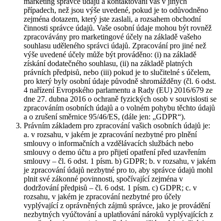
marketing správce údajů a kontaktování vás v jiných
případech, než jsou výše uvedené, pokud je to odůvodněno
zejména dotazem, který jste zaslali, a rozsahem obchodní
činnosti správce údajů. Vaše osobní údaje mohou být rovněž
zpracovávány pro marketingové účely na základě vašeho
souhlasu uděleného správci údajů. Zpracování pro jiné než
výše uvedené účely může být prováděno: (i) na základě
získání dodatečného souhlasu, (ii) na základě platných
právních předpisů, nebo (iii) pokud je to slučitelné s účelem,
pro který byly osobní údaje původně shromážděny (čl. 6 odst.
4 nařízení Evropského parlamentu a Rady (EU) 2016/679 ze
dne 27. dubna 2016 o ochraně fyzických osob v souvislosti se
zpracováním osobních údajů a o volném pohybu těchto údajů
a o zrušení směrnice 95/46/ES, (dále jen: „GDPR“).
Právním základem pro zpracování vašich osobních údajů je:
a. v rozsahu, v jakém je zpracování nezbytné pro plnění
smlouvy o informačních a vzdělávacích službách nebo
smlouvy o demo účtu a pro přijetí opatření před uzavřením
smlouvy – čl. 6 odst. 1 písm. b) GDPR; b. v rozsahu, v jakém
je zpracování údajů nezbytné pro to, aby správce údajů mohl
plnit své zákonné povinnosti, spočívající zejména v
dodržování předpisů – čl. 6 odst. 1 písm. c) GDPR; c. v
rozsahu, v jakém je zpracování nezbytné pro účely
vyplývající z oprávněných zájmů správce, jako je provádění
nezbytných vyúčtování a uplatňování nároků vyplývajících z