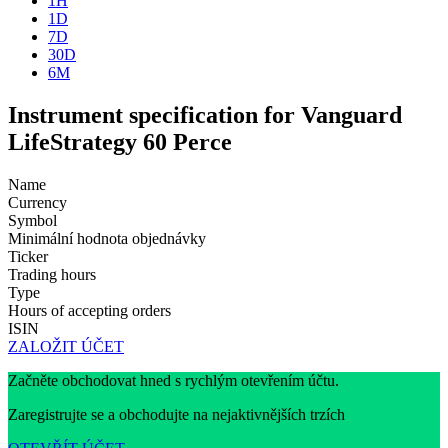
1H
1D
7D
30D
6M
Instrument specification for Vanguard
LifeStrategy 60 Perce
Name
Currency
Symbol
Minimální hodnota objednávky
Ticker
Trading hours
Type
Hours of accepting orders
ISIN
ZALOŽIT ÚČET
Začněte obchodovat hned s rychlým otevřením účtu.
Zaregistrujte se a obchodujte na nejaktivnějších trzích