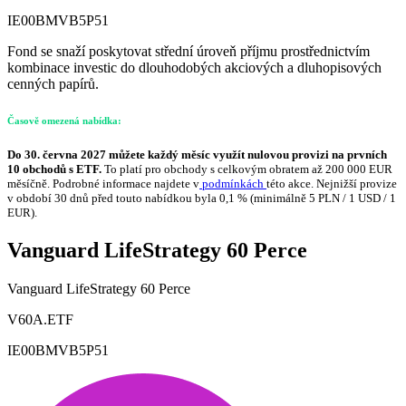
IE00BMVB5P51
Fond se snaží poskytovat střední úroveň příjmu prostřednictvím
kombinace investic do dlouhodobých akciových a dluhopisových
cenných papírů.
Časově omezená nabídka:
Do 30. června 2027 můžete každý měsíc využít nulovou provizi na prvních
10 obchodů s ETF.
To platí pro obchody s celkovým obratem až 200 000 EUR
měsíčně. Podrobné informace najdete v
podmínkách
této akce. Nejnižší provize
v období 30 dnů před touto nabídkou byla 0,1 % (minimálně 5 PLN / 1 USD / 1
EUR).
Vanguard LifeStrategy 60 Perce
Vanguard LifeStrategy 60 Perce
V60A.ETF
IE00BMVB5P51