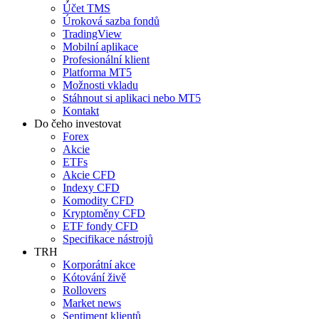
Účet TMS
Úroková sazba fondů
TradingView
Mobilní aplikace
Profesionální klient
Platforma MT5
Možnosti vkladu
Stáhnout si aplikaci nebo MT5
Kontakt
Do čeho investovat
Forex
Akcie
ETFs
Akcie CFD
Indexy CFD
Komodity CFD
Kryptoměny CFD
ETF fondy CFD
Specifikace nástrojů
TRH
Korporátní akce
Kótování živě
Rollovers
Market news
Sentiment klientů