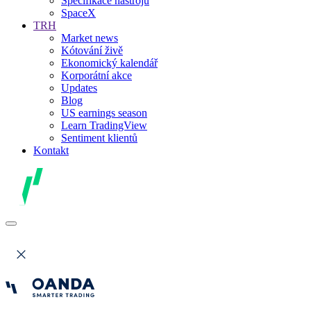
Specifikace nástrojů
SpaceX
TRH
Market news
Kótování živě
Ekonomický kalendář
Korporátní akce
Updates
Blog
US earnings season
Learn TradingView
Sentiment klientů
Kontakt