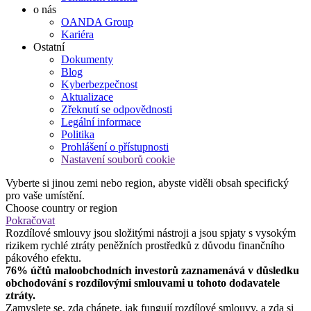
o nás
OANDA Group
Kariéra
Ostatní
Dokumenty
Blog
Kyberbezpečnost
Aktualizace
Zřeknutí se odpovědnosti
Legální informace
Politika
Prohlášení o přístupnosti
Nastavení souborů cookie
Vyberte si jinou zemi nebo region, abyste viděli obsah specifický
pro vaše umístění.
Choose country or region
Pokračovat
Rozdílové smlouvy jsou složitými nástroji a jsou spjaty s vysokým
rizikem rychlé ztráty peněžních prostředků z důvodu finančního
pákového efektu.
76% účtů maloobchodních investorů zaznamenává v důsledku
obchodování s rozdílovými smlouvami u tohoto dodavatele
ztráty.
Zamyslete se, zda chápete, jak fungují rozdílové smlouvy, a zda si