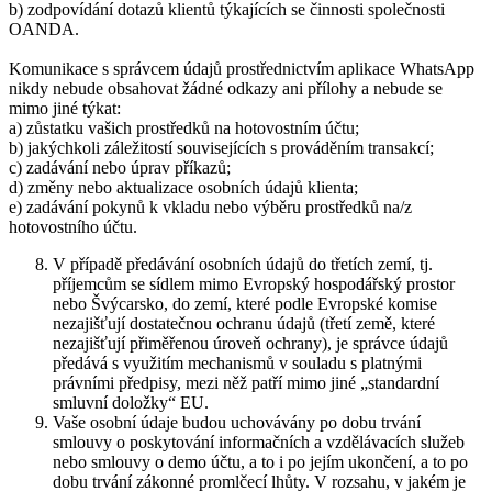
b) zodpovídání dotazů klientů týkajících se činnosti společnosti
OANDA.
Komunikace s správcem údajů prostřednictvím aplikace WhatsApp
nikdy nebude obsahovat žádné odkazy ani přílohy a nebude se
mimo jiné týkat:
a) zůstatku vašich prostředků na hotovostním účtu;
b) jakýchkoli záležitostí souvisejících s prováděním transakcí;
c) zadávání nebo úprav příkazů;
d) změny nebo aktualizace osobních údajů klienta;
e) zadávání pokynů k vkladu nebo výběru prostředků na/z
hotovostního účtu.
V případě předávání osobních údajů do třetích zemí, tj.
příjemcům se sídlem mimo Evropský hospodářský prostor
nebo Švýcarsko, do zemí, které podle Evropské komise
nezajišťují dostatečnou ochranu údajů (třetí země, které
nezajišťují přiměřenou úroveň ochrany), je správce údajů
předává s využitím mechanismů v souladu s platnými
právními předpisy, mezi něž patří mimo jiné „standardní
smluvní doložky“ EU.
Vaše osobní údaje budou uchovávány po dobu trvání
smlouvy o poskytování informačních a vzdělávacích služeb
nebo smlouvy o demo účtu, a to i po jejím ukončení, a to po
dobu trvání zákonné promlčecí lhůty. V rozsahu, v jakém je