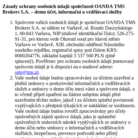
Zásady ochrany osobních údajů společnosti OANDA TMS
Brokers S.A. – demo účet, informační a vzdělávací služby
Správcem vašich osobních údajů je společnost OANDA TMS
Brokers S.A. se sídlem ve Varšavě, ul. Rondo Daszyńskiego
1, 00-843 Varšava, NIP (daňové identifikační číslo): 526-275-
91-31, pro kterou vede Okresní soud pro hlavní město
Varšavu ve Varšavě, XIII. obchodní oddělení Národního
soudního rejstříku, registrační spisy pod číslem KRS:
0000204776, základní kapitál 3 537 560 PLN (plně
splacený). Pověřenec pro ochranu osobních údajů jmenovaný
správcem údajů je k dispozici na e-mailové adrese:
odo@tms.pl
.
Vaše osobní údaje budou zpracovávány za účelem uzavření a
plnění smlouvy o poskytování informačních a vzdělávacích
služeb a smlouvy o demo účtu mezi vámi a správcem údajů, a
to včetně přijetí opatření na žádost subjektu údajů před
uzavřením těchto smluv, jakož i za účelem splnění povinností
vyplývajících z předpisů týkajících se nakládání se souhlasem.
Vaše osobní údaje budou rovněž zpracovávány pro účely
oprávněných zájmů správce údajů, jako je uplatnění
oprávněných smluvních nároků vyplývajících ze smlouvy o
demo účtu nebo smlouvy o informačních a vzdělávacích
službách, bezpečnost, prevence podvodů nebo přímý