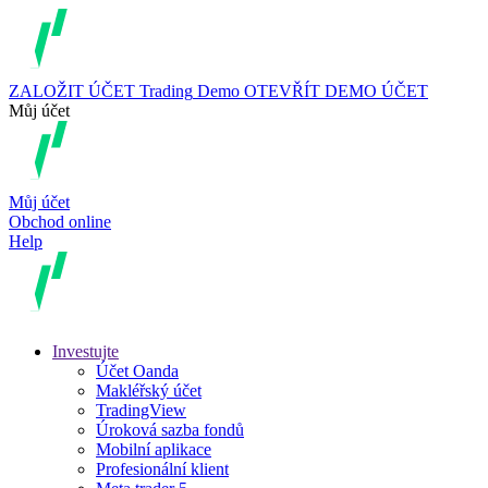
ZALOŽIT ÚČET
Trading
Demo
OTEVŘÍT DEMO ÚČET
Můj účet
Můj účet
Obchod online
Help
Investujte
Účet Oanda
Makléřský účet
TradingView
Úroková sazba fondů
Mobilní aplikace
Profesionální klient