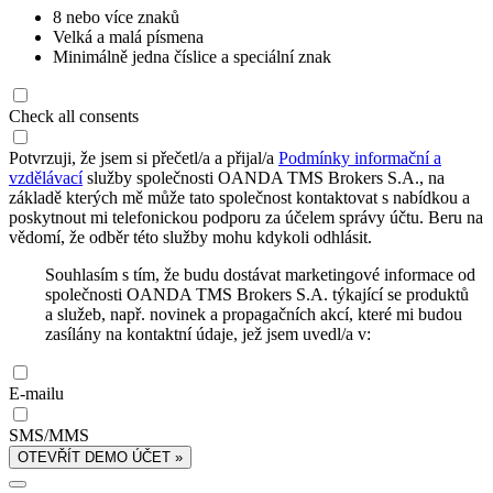
8 nebo více znaků
Velká a malá písmena
Minimálně jedna číslice a speciální znak
Check all consents
Potvrzuji, že jsem si přečetl/a a přijal/a
Podmínky informační a
vzdělávací
služby společnosti OANDA TMS Brokers S.A., na
základě kterých mě může tato společnost kontaktovat s nabídkou a
poskytnout mi telefonickou podporu za účelem správy účtu. Beru na
vědomí, že odběr této služby mohu kdykoli odhlásit.
Souhlasím s tím, že budu dostávat marketingové informace od
společnosti OANDA TMS Brokers S.A. týkající se produktů
a služeb, např. novinek a propagačních akcí, které mi budou
zasílány na kontaktní údaje, jež jsem uvedl/a v:
E-mailu
SMS/MMS
OTEVŘÍT DEMO ÚČET »