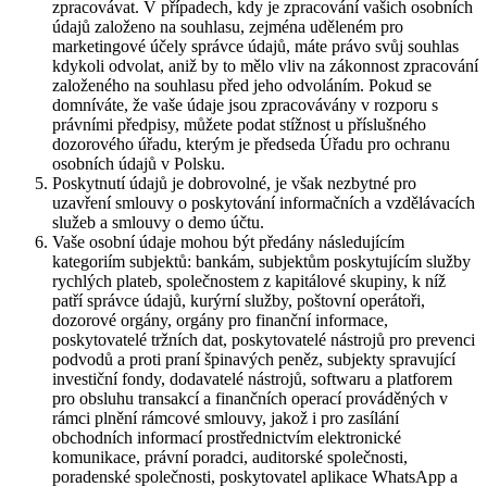
zpracovávat. V případech, kdy je zpracování vašich osobních
údajů založeno na souhlasu, zejména uděleném pro
marketingové účely správce údajů, máte právo svůj souhlas
kdykoli odvolat, aniž by to mělo vliv na zákonnost zpracování
založeného na souhlasu před jeho odvoláním. Pokud se
domníváte, že vaše údaje jsou zpracovávány v rozporu s
právními předpisy, můžete podat stížnost u příslušného
dozorového úřadu, kterým je předseda Úřadu pro ochranu
osobních údajů v Polsku.
Poskytnutí údajů je dobrovolné, je však nezbytné pro
uzavření smlouvy o poskytování informačních a vzdělávacích
služeb a smlouvy o demo účtu.
Vaše osobní údaje mohou být předány následujícím
kategoriím subjektů: bankám, subjektům poskytujícím služby
rychlých plateb, společnostem z kapitálové skupiny, k níž
patří správce údajů, kurýrní služby, poštovní operátoři,
dozorové orgány, orgány pro finanční informace,
poskytovatelé tržních dat, poskytovatelé nástrojů pro prevenci
podvodů a proti praní špinavých peněz, subjekty spravující
investiční fondy, dodavatelé nástrojů, softwaru a platforem
pro obsluhu transakcí a finančních operací prováděných v
rámci plnění rámcové smlouvy, jakož i pro zasílání
obchodních informací prostřednictvím elektronické
komunikace, právní poradci, auditorské společnosti,
poradenské společnosti, poskytovatel aplikace WhatsApp a