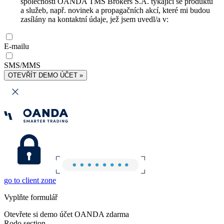
společnosti OANDA TMS Brokers S.A. týkající se produktů
a služeb, např. novinek a propagačních akcí, které mi budou
zasílány na kontaktní údaje, jež jsem uvedl/a v:
E-mailu
SMS/MMS
OTEVŘÍT DEMO ÚČET »
go to client zone
Vyplňte formulář
Otevřete si demo účet OANDA zdarma
Rodo section