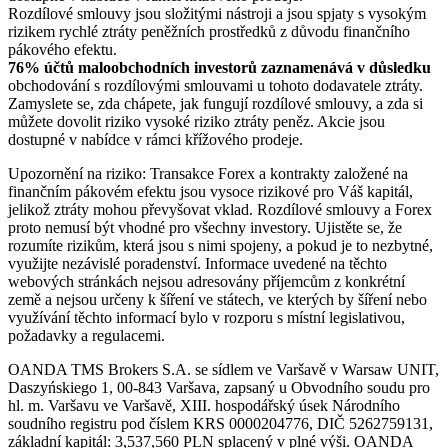
Rozdílové smlouvy jsou složitými nástroji a jsou spjaty s vysokým
rizikem rychlé ztráty peněžních prostředků z důvodu finančního
pákového efektu.
76% účtů maloobchodních investorů zaznamenává v důsledku
obchodování s rozdílovými smlouvami u tohoto dodavatele ztráty.
Zamyslete se, zda chápete, jak fungují rozdílové smlouvy, a zda si
můžete dovolit riziko vysoké riziko ztráty peněz. Akcie jsou
dostupné v nabídce v rámci křížového prodeje.
Upozornění na riziko: Transakce Forex a kontrakty založené na
finančním pákovém efektu jsou vysoce rizikové pro Váš kapitál,
jelikož ztráty mohou převyšovat vklad. Rozdílové smlouvy a Forex
proto nemusí být vhodné pro všechny investory. Ujistěte se, že
rozumíte rizikům, která jsou s nimi spojeny, a pokud je to nezbytné,
využijte nezávislé poradenství. Informace uvedené na těchto
webových stránkách nejsou adresovány příjemcům z konkrétní
země a nejsou určeny k šíření ve státech, ve kterých by šíření nebo
využívání těchto informací bylo v rozporu s místní legislativou,
požadavky a regulacemi.
OANDA TMS Brokers S.A. se sídlem ve Varšavě v Warsaw UNIT,
Daszyńskiego 1, 00-843 Varšava, zapsaný u Obvodního soudu pro
hl. m. Varšavu ve Varšavě, XIII. hospodářský úsek Národního
soudního registru pod číslem KRS 0000204776, DIČ 5262759131,
základní kapitál: 3,537,560 PLN splacený v plné výši. OANDA