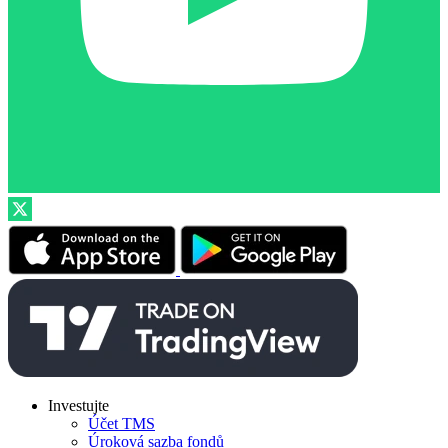
Investujte
Účet TMS
Úroková sazba fondů