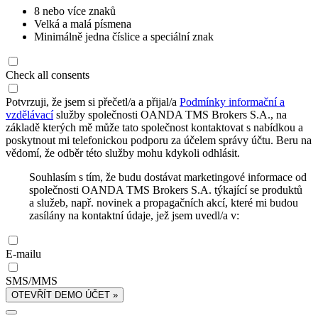
8 nebo více znaků
Velká a malá písmena
Minimálně jedna číslice a speciální znak
Check all consents
Potvrzuji, že jsem si přečetl/a a přijal/a
Podmínky informační a
vzdělávací
služby společnosti OANDA TMS Brokers S.A., na
základě kterých mě může tato společnost kontaktovat s nabídkou a
poskytnout mi telefonickou podporu za účelem správy účtu. Beru na
vědomí, že odběr této služby mohu kdykoli odhlásit.
Souhlasím s tím, že budu dostávat marketingové informace od
společnosti OANDA TMS Brokers S.A. týkající se produktů
a služeb, např. novinek a propagačních akcí, které mi budou
zasílány na kontaktní údaje, jež jsem uvedl/a v:
E-mailu
SMS/MMS
OTEVŘÍT DEMO ÚČET »