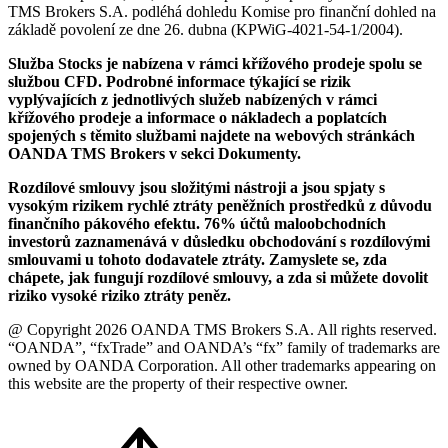
TMS Brokers S.A. podléhá dohledu Komise pro finanční dohled na
základě povolení ze dne 26. dubna (KPWiG-4021-54-1/2004).
Služba Stocks je nabízena v rámci křížového prodeje spolu se
službou CFD. Podrobné informace týkající se rizik
vyplývajících z jednotlivých služeb nabízených v rámci
křížového prodeje a informace o nákladech a poplatcích
spojených s těmito službami najdete na webových stránkách
OANDA TMS Brokers v sekci Dokumenty.
Rozdílové smlouvy jsou složitými nástroji a jsou spjaty s
vysokým rizikem rychlé ztráty peněžních prostředků z důvodu
finančního pákového efektu. 76% účtů maloobchodních
investorů zaznamenává v důsledku obchodování s rozdílovými
smlouvami u tohoto dodavatele ztráty. Zamyslete se, zda
chápete, jak fungují rozdílové smlouvy, a zda si můžete dovolit
riziko vysoké riziko ztráty peněz.
@ Copyright 2026 OANDA TMS Brokers S.A. All rights reserved.
“OANDA”, “fxTrade” and OANDA’s “fx” family of trademarks are
owned by OANDA Corporation. All other trademarks appearing on
this website are the property of their respective owner.