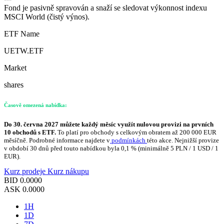
Fond je pasivně spravován a snaží se sledovat výkonnost indexu
MSCI World (čistý výnos).
ETF Name
UETW.ETF
Market
shares
Časově omezená nabídka:
Do 30. června 2027 můžete každý měsíc využít nulovou provizi na prvních
10 obchodů s ETF.
To platí pro obchody s celkovým obratem až 200 000 EUR
měsíčně. Podrobné informace najdete v
podmínkách
této akce. Nejnižší provize
v období 30 dnů před touto nabídkou byla 0,1 % (minimálně 5 PLN / 1 USD / 1
EUR).
Kurz prodeje
Kurz nákupu
BID
0.0000
ASK
0.0000
1H
1D