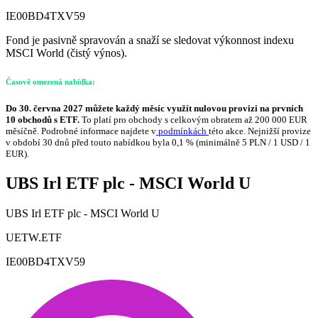
IE00BD4TXV59
Fond je pasivně spravován a snaží se sledovat výkonnost indexu
MSCI World (čistý výnos).
Časově omezená nabídka:
Do 30. června 2027 můžete každý měsíc využít nulovou provizi na prvních
10 obchodů s ETF.
To platí pro obchody s celkovým obratem až 200 000 EUR
měsíčně. Podrobné informace najdete v
podmínkách
této akce. Nejnižší provize
v období 30 dnů před touto nabídkou byla 0,1 % (minimálně 5 PLN / 1 USD / 1
EUR).
UBS Irl ETF plc - MSCI World U
UBS Irl ETF plc - MSCI World U
UETW.ETF
IE00BD4TXV59