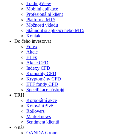
TradingView
Mobilní aplikace
Profesionální klient
Platforma MT5
Možnosti vkladu
Stáhnout si aplikaci nebo MT5
Kontakt
Do čeho investovat
Forex
Akcie
ETFs
Akcie CFD
Indexy CFD
Komodity CFD
Kryptoměny CFD
ETF fondy CFD
Specifikace nástrojů
TRH
Korporátní akce
Kótování živě
Rollovers
Market news
Sentiment klientů
o nás
OANDA Group