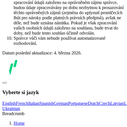
zpracování údajů založeno na oprávněném zájmu správce,
budou údaje zpracovávány po dobu nezbytnou k prosazování
těchto oprávněných zájmů (zejména do uplynutí promlčecích
lhůt pro nároky podle platných právních předpisů), avšak ne
déle, než bude uznána námitka. Pokud je však zpracování
vašich osobních údajů založeno na souhlasu, bude trvat do
doby, než bude tento souhlas účinně odvolán.
Správce vůči vám nebude používat automatizované
rozhodování.
Datum poslední aktualizace: 4. března 2026.
Vyberte si jazyk
English
French
Italian
Spanish
German
Portuguese
Dutch
Czech
Latvian
L
Ukrainian
Breadcrumb
Home