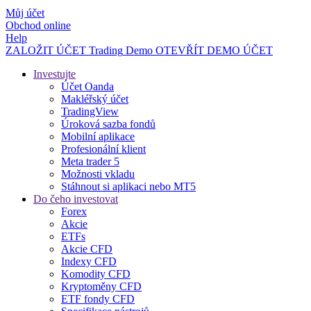
Můj účet
Obchod online
Help
ZALOŽIT ÚČET
Trading
Demo
OTEVŘÍT DEMO ÚČET
Investujte
Účet Oanda
Makléřský účet
TradingView
Úroková sazba fondů
Mobilní aplikace
Profesionální klient
Meta trader 5
Možnosti vkladu
Stáhnout si aplikaci nebo MT5
Do čeho investovat
Forex
Akcie
ETFs
Akcie CFD
Indexy CFD
Komodity CFD
Kryptoměny CFD
ETF fondy CFD