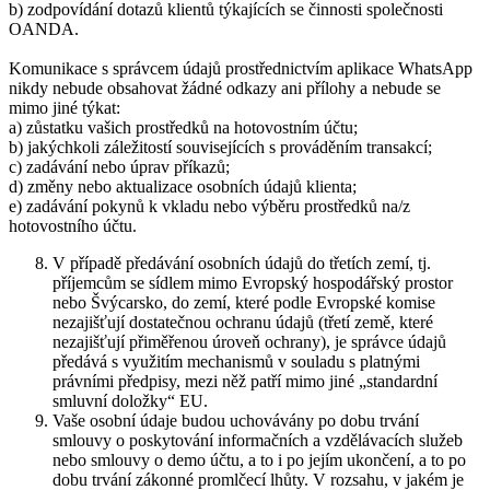
b) zodpovídání dotazů klientů týkajících se činnosti společnosti
OANDA.
Komunikace s správcem údajů prostřednictvím aplikace WhatsApp
nikdy nebude obsahovat žádné odkazy ani přílohy a nebude se
mimo jiné týkat:
a) zůstatku vašich prostředků na hotovostním účtu;
b) jakýchkoli záležitostí souvisejících s prováděním transakcí;
c) zadávání nebo úprav příkazů;
d) změny nebo aktualizace osobních údajů klienta;
e) zadávání pokynů k vkladu nebo výběru prostředků na/z
hotovostního účtu.
V případě předávání osobních údajů do třetích zemí, tj.
příjemcům se sídlem mimo Evropský hospodářský prostor
nebo Švýcarsko, do zemí, které podle Evropské komise
nezajišťují dostatečnou ochranu údajů (třetí země, které
nezajišťují přiměřenou úroveň ochrany), je správce údajů
předává s využitím mechanismů v souladu s platnými
právními předpisy, mezi něž patří mimo jiné „standardní
smluvní doložky“ EU.
Vaše osobní údaje budou uchovávány po dobu trvání
smlouvy o poskytování informačních a vzdělávacích služeb
nebo smlouvy o demo účtu, a to i po jejím ukončení, a to po
dobu trvání zákonné promlčecí lhůty. V rozsahu, v jakém je