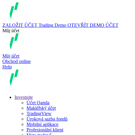
ZALOŽIT ÚČET
Trading
Demo
OTEVŘÍT DEMO ÚČET
Můj účet
Můj účet
Obchod online
Help
Investujte
Účet Oanda
Makléřský účet
TradingView
Úroková sazba fondů
Mobilní aplikace
Profesionální klient