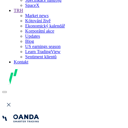
Specifikace nástrojů
SpaceX
TRH
Market news
Kótování živě
Ekonomický kalendář
Korporátní akce
Updates
Blog
US earnings season
Learn TradingView
Sentiment klientů
Kontakt