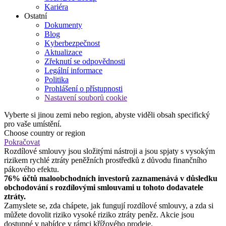
Kariéra
Ostatní
Dokumenty
Blog
Kyberbezpečnost
Aktualizace
Zřeknutí se odpovědnosti
Legální informace
Politika
Prohlášení o přístupnosti
Nastavení souborů cookie
Vyberte si jinou zemi nebo region, abyste viděli obsah specifický
pro vaše umístění.
Choose country or region
Pokračovat
Rozdílové smlouvy jsou složitými nástroji a jsou spjaty s vysokým
rizikem rychlé ztráty peněžních prostředků z důvodu finančního
pákového efektu.
76% účtů maloobchodních investorů zaznamenává v důsledku
obchodování s rozdílovými smlouvami u tohoto dodavatele
ztráty.
Zamyslete se, zda chápete, jak fungují rozdílové smlouvy, a zda si
můžete dovolit riziko vysoké riziko ztráty peněz. Akcie jsou
dostupné v nabídce v rámci křížového prodeje.