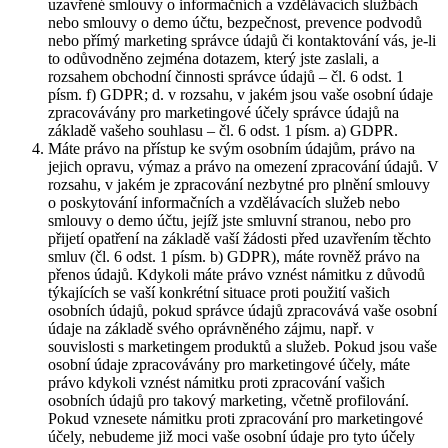
uzavřené smlouvy o informačních a vzdělávacích službách
nebo smlouvy o demo účtu, bezpečnost, prevence podvodů
nebo přímý marketing správce údajů či kontaktování vás, je-li
to odůvodněno zejména dotazem, který jste zaslali, a
rozsahem obchodní činnosti správce údajů – čl. 6 odst. 1
písm. f) GDPR; d. v rozsahu, v jakém jsou vaše osobní údaje
zpracovávány pro marketingové účely správce údajů na
základě vašeho souhlasu – čl. 6 odst. 1 písm. a) GDPR.
Máte právo na přístup ke svým osobním údajům, právo na
jejich opravu, výmaz a právo na omezení zpracování údajů. V
rozsahu, v jakém je zpracování nezbytné pro plnění smlouvy
o poskytování informačních a vzdělávacích služeb nebo
smlouvy o demo účtu, jejíž jste smluvní stranou, nebo pro
přijetí opatření na základě vaší žádosti před uzavřením těchto
smluv (čl. 6 odst. 1 písm. b) GDPR), máte rovněž právo na
přenos údajů. Kdykoli máte právo vznést námitku z důvodů
týkajících se vaší konkrétní situace proti použití vašich
osobních údajů, pokud správce údajů zpracovává vaše osobní
údaje na základě svého oprávněného zájmu, např. v
souvislosti s marketingem produktů a služeb. Pokud jsou vaše
osobní údaje zpracovávány pro marketingové účely, máte
právo kdykoli vznést námitku proti zpracování vašich
osobních údajů pro takový marketing, včetně profilování.
Pokud vznesete námitku proti zpracování pro marketingové
účely, nebudeme již moci vaše osobní údaje pro tyto účely