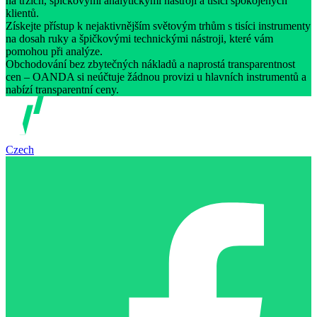
na trzích, špičkovými analytickými nástroji a tisíci spokojených
klientů.
Získejte přístup k nejaktivnějším světovým trhům s tisíci instrumenty
na dosah ruky a špičkovými technickými nástroji, které vám
pomohou při analýze.
Obchodování bez zbytečných nákladů a naprostá transparentnost
cen – OANDA si neúčtuje žádnou provizi u hlavních instrumentů a
nabízí transparentní ceny.
Czech