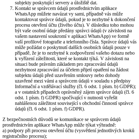
subjekty poskytující servery a úložiště dat.
Kontakt se správcem údajů prostřednictvím aplikace
WhatsApp můžete navázat vy sami, případně vás může
kontaktovat správce údajů, pokud je to nezbytné k dokončení
procesu otevření účtu (živého účtu). V důsledku toho mohou
být vaše osobní údaje předány správci údajů (v závislosti na
vašem nastavení soukromí v aplikaci WhatsApp) ve formě
vaší profilové fotografie a telefonního čísla. Správce údajů vás
může požádat o poskytnutí dalších osobních údajů pouze v
případě, že je to nezbytné k zodpovězení vašeho dotazu nebo
k vyřízení záležitosti, které se kontakt týká. V závislosti na
situaci bude právním základem pro zpracování údajů
nezbytnost zpracování za účelem přijetí opatření na žádost
subjektu údajů před uzavřením smlouvy nebo dohody
uzavřené mezi vámi a správcem údajů v souladu s předpisy
Informační a vzdělávací služby (čl. 6 odst. 1 písm. b) GDPR);
a v ostatních případech oprávněný zájem správce údajů (čl. 6
odst. 1 písm. f) GDPR) spočívající v nutnosti vyřešit
nahlášenou záležitost související s obchodní činností správce
údajů (čl. 6 odst. 1 písm. f) GDPR).
Z bezpečnostních důvodů se komunikace se správcem údajů
prostřednictvím aplikace WhatsApp může týkat výhradně:
a) podpory při procesu otevření účtu (vysvětlení jednotlivých kroků
registračního procesu);