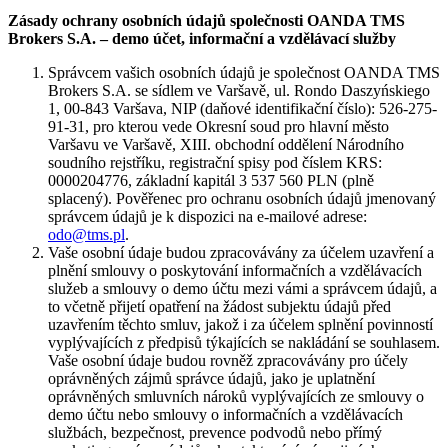
Zásady ochrany osobních údajů společnosti OANDA TMS
Brokers S.A. – demo účet, informační a vzdělávací služby
Správcem vašich osobních údajů je společnost OANDA TMS
Brokers S.A. se sídlem ve Varšavě, ul. Rondo Daszyńskiego
1, 00-843 Varšava, NIP (daňové identifikační číslo): 526-275-
91-31, pro kterou vede Okresní soud pro hlavní město
Varšavu ve Varšavě, XIII. obchodní oddělení Národního
soudního rejstříku, registrační spisy pod číslem KRS:
0000204776, základní kapitál 3 537 560 PLN (plně
splacený). Pověřenec pro ochranu osobních údajů jmenovaný
správcem údajů je k dispozici na e-mailové adrese:
odo@tms.pl
.
Vaše osobní údaje budou zpracovávány za účelem uzavření a
plnění smlouvy o poskytování informačních a vzdělávacích
služeb a smlouvy o demo účtu mezi vámi a správcem údajů, a
to včetně přijetí opatření na žádost subjektu údajů před
uzavřením těchto smluv, jakož i za účelem splnění povinností
vyplývajících z předpisů týkajících se nakládání se souhlasem.
Vaše osobní údaje budou rovněž zpracovávány pro účely
oprávněných zájmů správce údajů, jako je uplatnění
oprávněných smluvních nároků vyplývajících ze smlouvy o
demo účtu nebo smlouvy o informačních a vzdělávacích
službách, bezpečnost, prevence podvodů nebo přímý