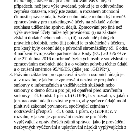
marketing správce údajů a kontaktování vás v jiných
případech, než jsou výše uvedené, pokud je to odůvodněno
zejména dotazem, který jste zaslali, a rozsahem obchodní
činnosti správce údajů. Vaše osobní údaje mohou být rovněž
zpracovávány pro marketingové účely na základě vašeho
souhlasu uděleného správci údajů. Zpracování pro jiné než
výše uvedené účely může být prováděno: (i) na základě
získání dodatečného souhlasu, (ii) na základě platných
právních předpisů, nebo (iii) pokud je to slučitelné s účelem,
pro který byly osobní údaje původně shromážděny (čl. 6 odst.
4 nařízení Evropského parlamentu a Rady (EU) 2016/679 ze
dne 27. dubna 2016 o ochraně fyzických osob v souvislosti se
zpracováním osobních údajů a o volném pohybu těchto údajů
a o zrušení směrnice 95/46/ES, (dále jen: „GDPR“).
Právním základem pro zpracování vašich osobních údajů je:
a. v rozsahu, v jakém je zpracování nezbytné pro plnění
smlouvy o informačních a vzdělávacích službách nebo
smlouvy o demo účtu a pro přijetí opatření před uzavřením
smlouvy – čl. 6 odst. 1 písm. b) GDPR; b. v rozsahu, v jakém
je zpracování údajů nezbytné pro to, aby správce údajů mohl
plnit své zákonné povinnosti, spočívající zejména v
dodržování předpisů – čl. 6 odst. 1 písm. c) GDPR; c. v
rozsahu, v jakém je zpracování nezbytné pro účely
vyplývající z oprávněných zájmů správce, jako je provádění
nezbytných vyúčtování a uplatňování nároků vyplývajících z