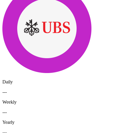
Daily
---
Weekly
---
Yearly
---