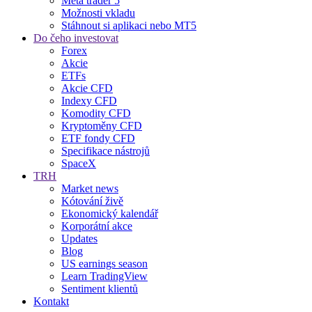
Meta trader 5
Možnosti vkladu
Stáhnout si aplikaci nebo MT5
Do čeho investovat
Forex
Akcie
ETFs
Akcie CFD
Indexy CFD
Komodity CFD
Kryptoměny CFD
ETF fondy CFD
Specifikace nástrojů
SpaceX
TRH
Market news
Kótování živě
Ekonomický kalendář
Korporátní akce
Updates
Blog
US earnings season
Learn TradingView
Sentiment klientů
Kontakt