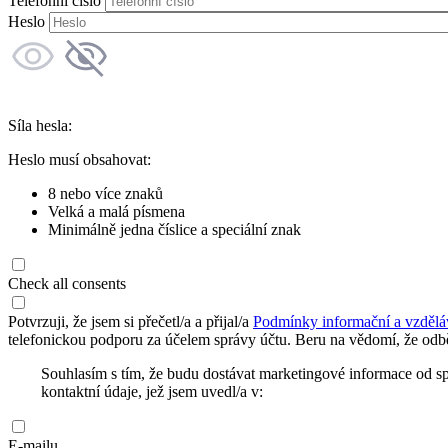
Telefonní číslo
Heslo
Síla hesla:
Heslo musí obsahovat:
8 nebo více znaků
Velká a malá písmena
Minimálně jedna číslice a speciální znak
Check all consents
Potvrzuji, že jsem si přečetl/a a přijal/a
Podmínky informační a vzdělá
telefonickou podporu za účelem správy účtu. Beru na vědomí, že odbě
Souhlasím s tím, že budu dostávat marketingové informace od s
kontaktní údaje, jež jsem uvedl/a v:
E-mailu