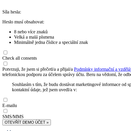
Síla hesla:
Heslo musí obsahovat:
8 nebo více znaků
Velká a malá písmena
Minimálně jedna číslice a speciální znak
Check all consents
Potvrzuji, že jsem si přečetl/a a přijal/a
Podmínky informační a vzdělá
telefonickou podporu za účelem správy účtu. Beru na vědomí, že odbě
Souhlasím s tím, že budu dostávat marketingové informace od s
kontaktní údaje, jež jsem uvedl/a v:
E-mailu
SMS/MMS
OTEVŘÍT DEMO ÚČET »