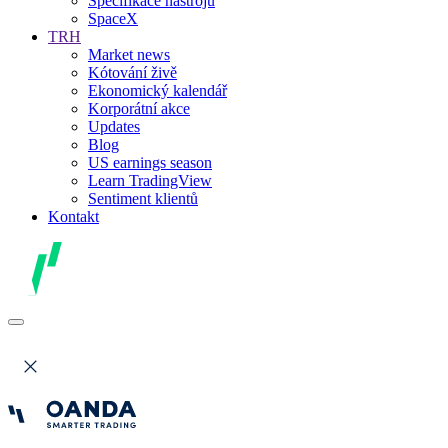
Specifikace nástrojů
SpaceX
TRH
Market news
Kótování živě
Ekonomický kalendář
Korporátní akce
Updates
Blog
US earnings season
Learn TradingView
Sentiment klientů
Kontakt