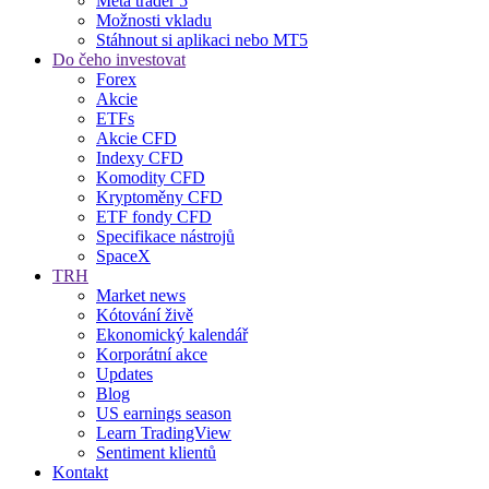
Meta trader 5
Možnosti vkladu
Stáhnout si aplikaci nebo MT5
Do čeho investovat
Forex
Akcie
ETFs
Akcie CFD
Indexy CFD
Komodity CFD
Kryptoměny CFD
ETF fondy CFD
Specifikace nástrojů
SpaceX
TRH
Market news
Kótování živě
Ekonomický kalendář
Korporátní akce
Updates
Blog
US earnings season
Learn TradingView
Sentiment klientů
Kontakt