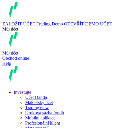
ZALOŽIT ÚČET
Trading
Demo
OTEVŘÍT DEMO ÚČET
Můj účet
Můj účet
Obchod online
Help
Investujte
Účet Oanda
Makléřský účet
TradingView
Úroková sazba fondů
Mobilní aplikace
Profesionální klient