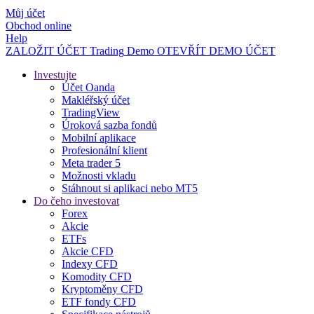
Můj účet
Obchod online
Help
ZALOŽIT ÚČET
Trading
Demo
OTEVŘÍT DEMO ÚČET
Investujte
Účet Oanda
Makléřský účet
TradingView
Úroková sazba fondů
Mobilní aplikace
Profesionální klient
Meta trader 5
Možnosti vkladu
Stáhnout si aplikaci nebo MT5
Do čeho investovat
Forex
Akcie
ETFs
Akcie CFD
Indexy CFD
Komodity CFD
Kryptoměny CFD
ETF fondy CFD