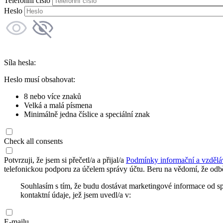
Telefonní číslo
Heslo
Síla hesla:
Heslo musí obsahovat:
8 nebo více znaků
Velká a malá písmena
Minimálně jedna číslice a speciální znak
Check all consents
Potvrzuji, že jsem si přečetl/a a přijal/a
Podmínky informační a vzdělá
telefonickou podporu za účelem správy účtu. Beru na vědomí, že odbě
Souhlasím s tím, že budu dostávat marketingové informace od s
kontaktní údaje, jež jsem uvedl/a v:
E-mailu