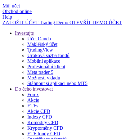
Můj účet
Obchod online
Help
ZALOŽIT ÚČET
Trading
Demo
OTEVŘÍT DEMO ÚČET
Investujte
Účet Oanda
Makléřský účet
TradingView
Úroková sazba fondů
Mobilní aplikace
Profesionální klient
Meta trader 5
Možnosti vkladu
Stáhnout si aplikaci nebo MT5
Do čeho investovat
Forex
Akcie
ETFs
Akcie CFD
Indexy CFD
Komodity CFD
Kryptoměny CFD
ETF fondy CFD