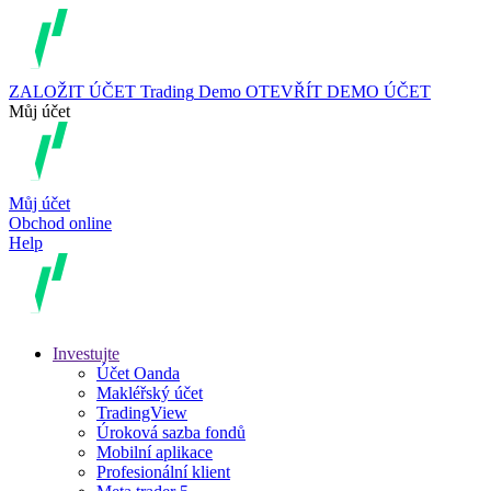
ZALOŽIT ÚČET
Trading
Demo
OTEVŘÍT DEMO ÚČET
Můj účet
Můj účet
Obchod online
Help
Investujte
Účet Oanda
Makléřský účet
TradingView
Úroková sazba fondů
Mobilní aplikace
Profesionální klient