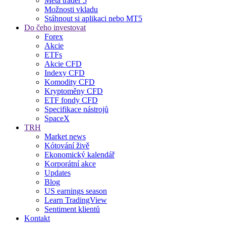
Meta trader 5
Možnosti vkladu
Stáhnout si aplikaci nebo MT5
Do čeho investovat
Forex
Akcie
ETFs
Akcie CFD
Indexy CFD
Komodity CFD
Kryptoměny CFD
ETF fondy CFD
Specifikace nástrojů
SpaceX
TRH
Market news
Kótování živě
Ekonomický kalendář
Korporátní akce
Updates
Blog
US earnings season
Learn TradingView
Sentiment klientů
Kontakt