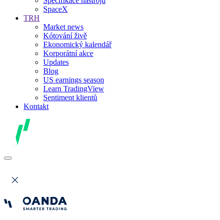
Specifikace nástrojů
SpaceX
TRH
Market news
Kótování živě
Ekonomický kalendář
Korporátní akce
Updates
Blog
US earnings season
Learn TradingView
Sentiment klientů
Kontakt