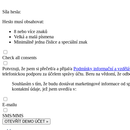
Síla hesla:
Heslo musí obsahovat:
8 nebo více znaků
Velká a malá písmena
Minimálně jedna číslice a speciální znak
Check all consents
Potvrzuji, že jsem si přečetl/a a přijal/a
Podmínky informační a vzdělá
telefonickou podporu za účelem správy účtu. Beru na vědomí, že odbě
Souhlasím s tím, že budu dostávat marketingové informace od s
kontaktní údaje, jež jsem uvedl/a v:
E-mailu
SMS/MMS
OTEVŘÍT DEMO ÚČET »