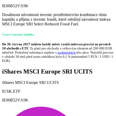
IE00B52VJ196
Dosáhnout návratnosti investic prostřednictvím kombinace růstu
kapitálu a příjmu z investic fondů, které odrážejí návratnost indexu
MSCI Europe SRI Select Reduced Fossil Fuel.
Časově omezená nabídka:
Do 30. června 2027 můžete každý měsíc využít nulovou provizi na prvních
10 obchodů s ETF.
To platí pro obchody s celkovým obratem až 200 000 EUR
měsíčně. Podrobné informace najdete v
podmínkách
této akce. Nejnižší provize
v období 30 dnů před touto nabídkou byla 0,1 % (minimálně 5 PLN / 1 USD / 1
EUR).
iShares MSCI Europe SRI UCITS
iShares MSCI Europe SRI UCITS
IUSK.ETF
IE00B52VJ196