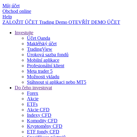
Můj účet
Obchod online
Help
ZALOŽIT ÚČET
Trading
Demo
OTEVŘÍT DEMO ÚČET
Investujte
Účet Oanda
Makléřský účet
TradingView
Úroková sazba fondů
Mobilní aplikace
Profesionální klient
Meta trader 5
Možnosti vkladu
Stáhnout si aplikaci nebo MT5
Do čeho investovat
Forex
Akcie
ETFs
Akcie CFD
Indexy CFD
Komodity CFD
Kryptoměny CFD
ETF fondy CFD