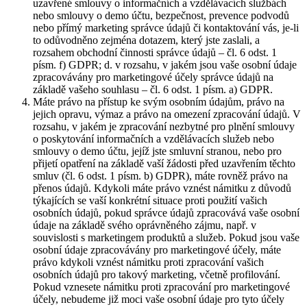
uzavřené smlouvy o informačních a vzdělávacích službách
nebo smlouvy o demo účtu, bezpečnost, prevence podvodů
nebo přímý marketing správce údajů či kontaktování vás, je-li
to odůvodněno zejména dotazem, který jste zaslali, a
rozsahem obchodní činnosti správce údajů – čl. 6 odst. 1
písm. f) GDPR; d. v rozsahu, v jakém jsou vaše osobní údaje
zpracovávány pro marketingové účely správce údajů na
základě vašeho souhlasu – čl. 6 odst. 1 písm. a) GDPR.
Máte právo na přístup ke svým osobním údajům, právo na
jejich opravu, výmaz a právo na omezení zpracování údajů. V
rozsahu, v jakém je zpracování nezbytné pro plnění smlouvy
o poskytování informačních a vzdělávacích služeb nebo
smlouvy o demo účtu, jejíž jste smluvní stranou, nebo pro
přijetí opatření na základě vaší žádosti před uzavřením těchto
smluv (čl. 6 odst. 1 písm. b) GDPR), máte rovněž právo na
přenos údajů. Kdykoli máte právo vznést námitku z důvodů
týkajících se vaší konkrétní situace proti použití vašich
osobních údajů, pokud správce údajů zpracovává vaše osobní
údaje na základě svého oprávněného zájmu, např. v
souvislosti s marketingem produktů a služeb. Pokud jsou vaše
osobní údaje zpracovávány pro marketingové účely, máte
právo kdykoli vznést námitku proti zpracování vašich
osobních údajů pro takový marketing, včetně profilování.
Pokud vznesete námitku proti zpracování pro marketingové
účely, nebudeme již moci vaše osobní údaje pro tyto účely