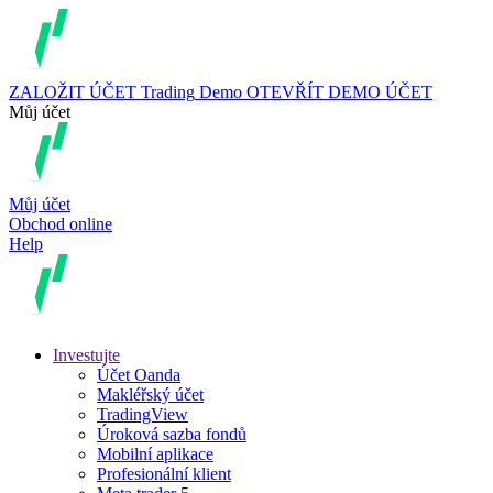
ZALOŽIT ÚČET
Trading
Demo
OTEVŘÍT DEMO ÚČET
Můj účet
Můj účet
Obchod online
Help
Investujte
Účet Oanda
Makléřský účet
TradingView
Úroková sazba fondů
Mobilní aplikace
Profesionální klient