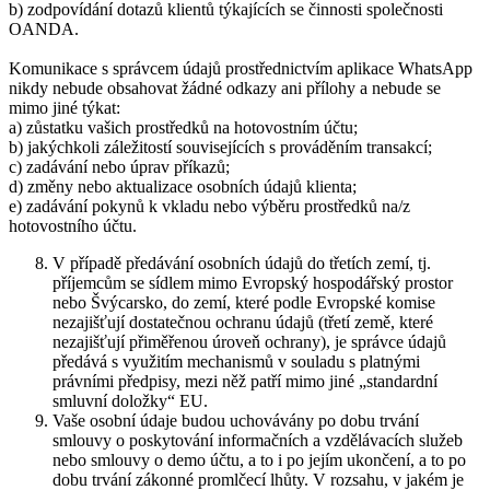
b) zodpovídání dotazů klientů týkajících se činnosti společnosti
OANDA.
Komunikace s správcem údajů prostřednictvím aplikace WhatsApp
nikdy nebude obsahovat žádné odkazy ani přílohy a nebude se
mimo jiné týkat:
a) zůstatku vašich prostředků na hotovostním účtu;
b) jakýchkoli záležitostí souvisejících s prováděním transakcí;
c) zadávání nebo úprav příkazů;
d) změny nebo aktualizace osobních údajů klienta;
e) zadávání pokynů k vkladu nebo výběru prostředků na/z
hotovostního účtu.
V případě předávání osobních údajů do třetích zemí, tj.
příjemcům se sídlem mimo Evropský hospodářský prostor
nebo Švýcarsko, do zemí, které podle Evropské komise
nezajišťují dostatečnou ochranu údajů (třetí země, které
nezajišťují přiměřenou úroveň ochrany), je správce údajů
předává s využitím mechanismů v souladu s platnými
právními předpisy, mezi něž patří mimo jiné „standardní
smluvní doložky“ EU.
Vaše osobní údaje budou uchovávány po dobu trvání
smlouvy o poskytování informačních a vzdělávacích služeb
nebo smlouvy o demo účtu, a to i po jejím ukončení, a to po
dobu trvání zákonné promlčecí lhůty. V rozsahu, v jakém je