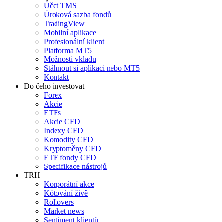
Účet TMS
Úroková sazba fondů
TradingView
Mobilní aplikace
Profesionální klient
Platforma MT5
Možnosti vkladu
Stáhnout si aplikaci nebo MT5
Kontakt
Do čeho investovat
Forex
Akcie
ETFs
Akcie CFD
Indexy CFD
Komodity CFD
Kryptoměny CFD
ETF fondy CFD
Specifikace nástrojů
TRH
Korporátní akce
Kótování živě
Rollovers
Market news
Sentiment klientů