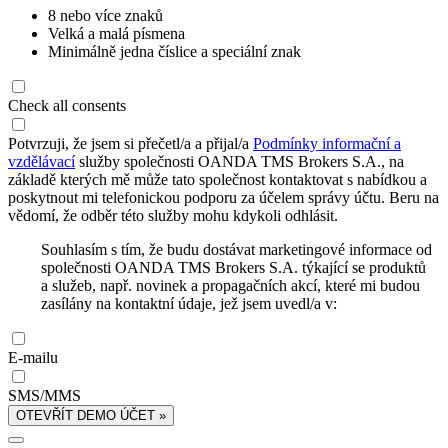
8 nebo více znaků
Velká a malá písmena
Minimálně jedna číslice a speciální znak
Check all consents
Potvrzuji, že jsem si přečetl/a a přijal/a
Podmínky informační a
vzdělávací
služby společnosti OANDA TMS Brokers S.A., na
základě kterých mě může tato společnost kontaktovat s nabídkou a
poskytnout mi telefonickou podporu za účelem správy účtu. Beru na
vědomí, že odběr této služby mohu kdykoli odhlásit.
Souhlasím s tím, že budu dostávat marketingové informace od
společnosti OANDA TMS Brokers S.A. týkající se produktů
a služeb, např. novinek a propagačních akcí, které mi budou
zasílány na kontaktní údaje, jež jsem uvedl/a v:
E-mailu
SMS/MMS
OTEVŘÍT DEMO ÚČET »