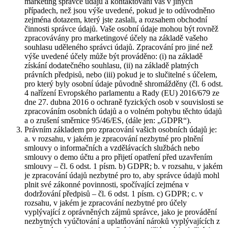
marketing správce údajů a kontaktování vás v jiných
případech, než jsou výše uvedené, pokud je to odůvodněno
zejména dotazem, který jste zaslali, a rozsahem obchodní
činnosti správce údajů. Vaše osobní údaje mohou být rovněž
zpracovávány pro marketingové účely na základě vašeho
souhlasu uděleného správci údajů. Zpracování pro jiné než
výše uvedené účely může být prováděno: (i) na základě
získání dodatečného souhlasu, (ii) na základě platných
právních předpisů, nebo (iii) pokud je to slučitelné s účelem,
pro který byly osobní údaje původně shromážděny (čl. 6 odst.
4 nařízení Evropského parlamentu a Rady (EU) 2016/679 ze
dne 27. dubna 2016 o ochraně fyzických osob v souvislosti se
zpracováním osobních údajů a o volném pohybu těchto údajů
a o zrušení směrnice 95/46/ES, (dále jen: „GDPR“).
Právním základem pro zpracování vašich osobních údajů je:
a. v rozsahu, v jakém je zpracování nezbytné pro plnění
smlouvy o informačních a vzdělávacích službách nebo
smlouvy o demo účtu a pro přijetí opatření před uzavřením
smlouvy – čl. 6 odst. 1 písm. b) GDPR; b. v rozsahu, v jakém
je zpracování údajů nezbytné pro to, aby správce údajů mohl
plnit své zákonné povinnosti, spočívající zejména v
dodržování předpisů – čl. 6 odst. 1 písm. c) GDPR; c. v
rozsahu, v jakém je zpracování nezbytné pro účely
vyplývající z oprávněných zájmů správce, jako je provádění
nezbytných vyúčtování a uplatňování nároků vyplývajících z