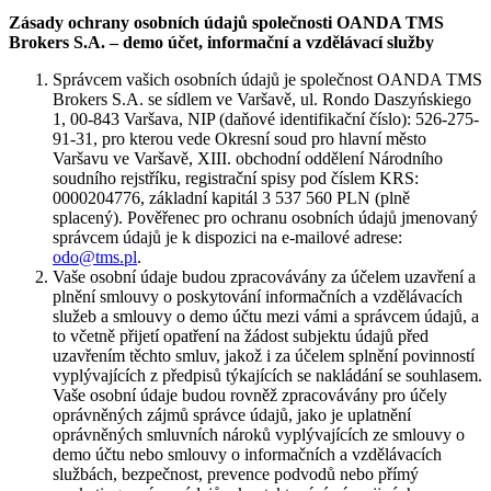
Zásady ochrany osobních údajů společnosti OANDA TMS
Brokers S.A. – demo účet, informační a vzdělávací služby
Správcem vašich osobních údajů je společnost OANDA TMS
Brokers S.A. se sídlem ve Varšavě, ul. Rondo Daszyńskiego
1, 00-843 Varšava, NIP (daňové identifikační číslo): 526-275-
91-31, pro kterou vede Okresní soud pro hlavní město
Varšavu ve Varšavě, XIII. obchodní oddělení Národního
soudního rejstříku, registrační spisy pod číslem KRS:
0000204776, základní kapitál 3 537 560 PLN (plně
splacený). Pověřenec pro ochranu osobních údajů jmenovaný
správcem údajů je k dispozici na e-mailové adrese:
odo@tms.pl
.
Vaše osobní údaje budou zpracovávány za účelem uzavření a
plnění smlouvy o poskytování informačních a vzdělávacích
služeb a smlouvy o demo účtu mezi vámi a správcem údajů, a
to včetně přijetí opatření na žádost subjektu údajů před
uzavřením těchto smluv, jakož i za účelem splnění povinností
vyplývajících z předpisů týkajících se nakládání se souhlasem.
Vaše osobní údaje budou rovněž zpracovávány pro účely
oprávněných zájmů správce údajů, jako je uplatnění
oprávněných smluvních nároků vyplývajících ze smlouvy o
demo účtu nebo smlouvy o informačních a vzdělávacích
službách, bezpečnost, prevence podvodů nebo přímý