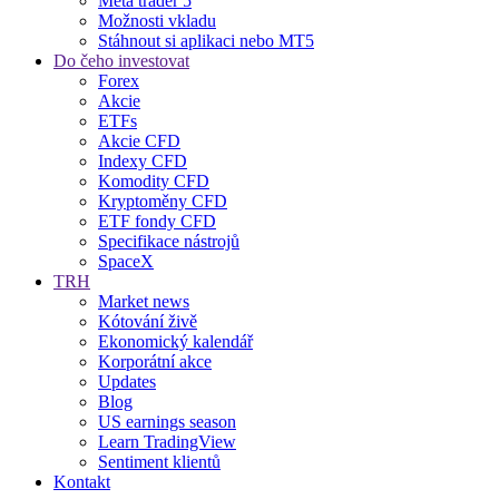
Meta trader 5
Možnosti vkladu
Stáhnout si aplikaci nebo MT5
Do čeho investovat
Forex
Akcie
ETFs
Akcie CFD
Indexy CFD
Komodity CFD
Kryptoměny CFD
ETF fondy CFD
Specifikace nástrojů
SpaceX
TRH
Market news
Kótování živě
Ekonomický kalendář
Korporátní akce
Updates
Blog
US earnings season
Learn TradingView
Sentiment klientů
Kontakt