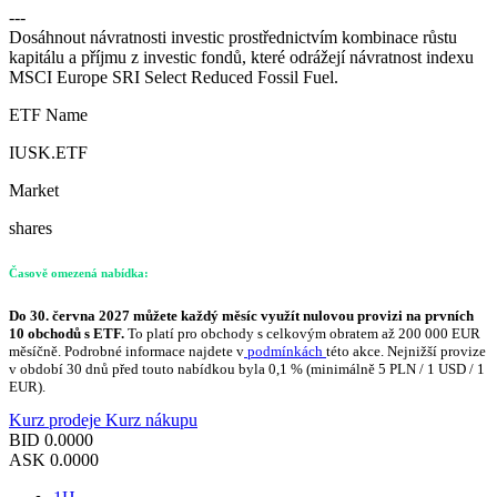
---
Dosáhnout návratnosti investic prostřednictvím kombinace růstu
kapitálu a příjmu z investic fondů, které odrážejí návratnost indexu
MSCI Europe SRI Select Reduced Fossil Fuel.
ETF Name
IUSK.ETF
Market
shares
Časově omezená nabídka:
Do 30. června 2027 můžete každý měsíc využít nulovou provizi na prvních
10 obchodů s ETF.
To platí pro obchody s celkovým obratem až 200 000 EUR
měsíčně. Podrobné informace najdete v
podmínkách
této akce. Nejnižší provize
v období 30 dnů před touto nabídkou byla 0,1 % (minimálně 5 PLN / 1 USD / 1
EUR).
Kurz prodeje
Kurz nákupu
BID
0.0000
ASK
0.0000