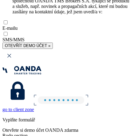
společnosti OANDA TMS Brokers S.A. týkající se produktů
a služeb, např. novinek a propagačních akcí, které mi budou
zasílány na kontaktní údaje, jež jsem uvedl/a v:
E-mailu
SMS/MMS
OTEVŘÍT DEMO ÚČET »
go to client zone
Vyplňte formulář
Otevřete si demo účet OANDA zdarma
Rodo section