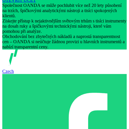
OTEVŘÍT ÚČET
Společnost OANDA se může pochlubit více než 20 lety působení
na trzích, špičkovými analytickými nástroji a tisíci spokojených
klientů.
Získejte přístup k nejaktivnějším světovým trhům s tisíci instrumenty
na dosah ruky a špičkovými technickými nástroji, které vám
pomohou při analýze.
Obchodování bez zbytečných nákladů a naprostá transparentnost
cen – OANDA si neúčtuje žádnou provizi u hlavních instrumentů a
nabízí transparentní ceny.
Czech