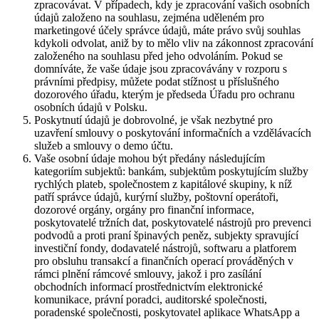
zpracovávat. V případech, kdy je zpracování vašich osobních
údajů založeno na souhlasu, zejména uděleném pro
marketingové účely správce údajů, máte právo svůj souhlas
kdykoli odvolat, aniž by to mělo vliv na zákonnost zpracování
založeného na souhlasu před jeho odvoláním. Pokud se
domníváte, že vaše údaje jsou zpracovávány v rozporu s
právními předpisy, můžete podat stížnost u příslušného
dozorového úřadu, kterým je předseda Úřadu pro ochranu
osobních údajů v Polsku.
Poskytnutí údajů je dobrovolné, je však nezbytné pro
uzavření smlouvy o poskytování informačních a vzdělávacích
služeb a smlouvy o demo účtu.
Vaše osobní údaje mohou být předány následujícím
kategoriím subjektů: bankám, subjektům poskytujícím služby
rychlých plateb, společnostem z kapitálové skupiny, k níž
patří správce údajů, kurýrní služby, poštovní operátoři,
dozorové orgány, orgány pro finanční informace,
poskytovatelé tržních dat, poskytovatelé nástrojů pro prevenci
podvodů a proti praní špinavých peněz, subjekty spravující
investiční fondy, dodavatelé nástrojů, softwaru a platforem
pro obsluhu transakcí a finančních operací prováděných v
rámci plnění rámcové smlouvy, jakož i pro zasílání
obchodních informací prostřednictvím elektronické
komunikace, právní poradci, auditorské společnosti,
poradenské společnosti, poskytovatel aplikace WhatsApp a