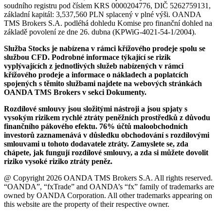
soudního registru pod číslem KRS 0000204776, DIČ 5262759131,
základní kapitál: 3,537,560 PLN splacený v plné výši. OANDA
TMS Brokers S.A. podléhá dohledu Komise pro finanční dohled na
základě povolení ze dne 26. dubna (KPWiG-4021-54-1/2004).
Služba Stocks je nabízena v rámci křížového prodeje spolu se
službou CFD. Podrobné informace týkající se rizik
vyplývajících z jednotlivých služeb nabízených v rámci
křížového prodeje a informace o nákladech a poplatcích
spojených s těmito službami najdete na webových stránkách
OANDA TMS Brokers v sekci Dokumenty.
Rozdílové smlouvy jsou složitými nástroji a jsou spjaty s
vysokým rizikem rychlé ztráty peněžních prostředků z důvodu
finančního pákového efektu. 76% účtů maloobchodních
investorů zaznamenává v důsledku obchodování s rozdílovými
smlouvami u tohoto dodavatele ztráty. Zamyslete se, zda
chápete, jak fungují rozdílové smlouvy, a zda si můžete dovolit
riziko vysoké riziko ztráty peněz.
@ Copyright 2026 OANDA TMS Brokers S.A. All rights reserved.
“OANDA”, “fxTrade” and OANDA’s “fx” family of trademarks are
owned by OANDA Corporation. All other trademarks appearing on
this website are the property of their respective owner.