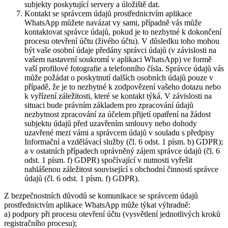
subjekty poskytující servery a úložiště dat.
Kontakt se správcem údajů prostřednictvím aplikace
WhatsApp můžete navázat vy sami, případně vás může
kontaktovat správce údajů, pokud je to nezbytné k dokončení
procesu otevření účtu (živého účtu). V důsledku toho mohou
být vaše osobní údaje předány správci údajů (v závislosti na
vašem nastavení soukromí v aplikaci WhatsApp) ve formě
vaší profilové fotografie a telefonního čísla. Správce údajů vás
může požádat o poskytnutí dalších osobních údajů pouze v
případě, že je to nezbytné k zodpovězení vašeho dotazu nebo
k vyřízení záležitosti, které se kontakt týká. V závislosti na
situaci bude právním základem pro zpracování údajů
nezbytnost zpracování za účelem přijetí opatření na žádost
subjektu údajů před uzavřením smlouvy nebo dohody
uzavřené mezi vámi a správcem údajů v souladu s předpisy
Informační a vzdělávací služby (čl. 6 odst. 1 písm. b) GDPR);
a v ostatních případech oprávněný zájem správce údajů (čl. 6
odst. 1 písm. f) GDPR) spočívající v nutnosti vyřešit
nahlášenou záležitost související s obchodní činností správce
údajů (čl. 6 odst. 1 písm. f) GDPR).
Z bezpečnostních důvodů se komunikace se správcem údajů
prostřednictvím aplikace WhatsApp může týkat výhradně:
a) podpory při procesu otevření účtu (vysvětlení jednotlivých kroků
registračního procesu);