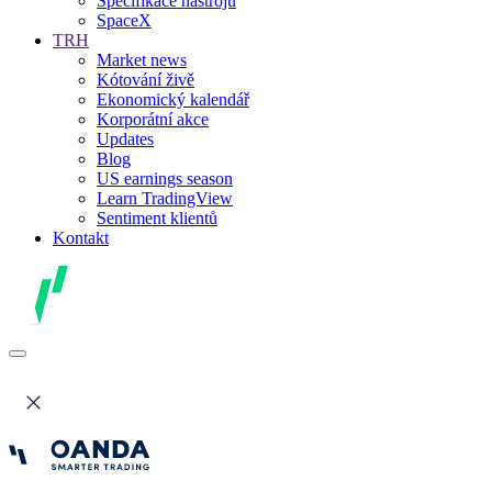
Specifikace nástrojů
SpaceX
TRH
Market news
Kótování živě
Ekonomický kalendář
Korporátní akce
Updates
Blog
US earnings season
Learn TradingView
Sentiment klientů
Kontakt