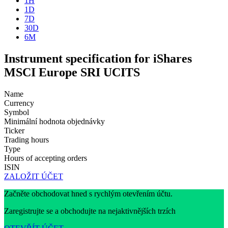
1H
1D
7D
30D
6M
Instrument specification for iShares
MSCI Europe SRI UCITS
Name
Currency
Symbol
Minimální hodnota objednávky
Ticker
Trading hours
Type
Hours of accepting orders
ISIN
ZALOŽIT ÚČET
Začněte obchodovat hned s rychlým otevřením účtu.
Zaregistrujte se a obchodujte na nejaktivnějších trzích