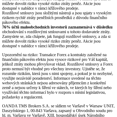
můžete dovolit riziko vysoké riziko ztráty peněz. Akcie jsou
dostupné v nabídce v rámci křížového prodeje.
Rozdílové smlouvy jsou složitými nástroji a jsou spjaty s vysokým
rizikem rychlé ztráty peněžních prostředků z důvodu finančního
pákového efektu.
76% účtů maloobchodních investorů zaznamenává v důsledku
obchodování s rozdílovými smlouvami u tohoto dodavatele ztráty.
Zamyslete se, zda chápete, jak fungují rozdílové smlouvy, a zda si
můžete dovolit riziko vysoké riziko ztráty peněz. Akcie jsou
dostupné v nabídce v rámci křížového prodeje.
Upozornění na riziko: Transakce Forex a kontrakty založené na
finančním pákovém efektu jsou vysoce rizikové pro Váš kapitál,
jelikož ztráty mohou převyšovat vklad. Rozdílové smlouvy a Forex
proto nemusí být vhodné pro všechny investory. Ujistěte se, že
rozumíte rizikům, která jsou s nimi spojeny, a pokud je to nezbytné,
využijte nezávislé poradenství. Informace uvedené na těchto
webových stránkách nejsou adresovány příjemcům z konkrétní
země a nejsou určeny k šíření ve státech, ve kterých by šíření nebo
využívání těchto informací bylo v rozporu s místní legislativou,
požadavky a regulacemi.
OANDA TMS Brokers S.A. se sídlem ve Varšavě v Warsaw UNIT,
Daszyńskiego 1, 00-843 Varšava, zapsaný u Obvodního soudu pro
hl. m. Varšavu ve Varšavě, XIII. hospodářský úsek Národního