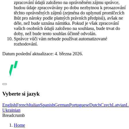
zpracování údajů založeno na oprávněném zájmu správce,
budou údaje zpracovávány po dobu nezbytnou k prosazování
těchto oprávněných zájmů (zejména do uplynutí promlčecích
lhůt pro nároky podle platných právních předpisů), avšak ne
déle, než bude uznána námitka. Pokud je však zpracování
vašich osobních údajů založeno na souhlasu, bude trvat do
doby, než bude tento souhlas účinně odvolán.
Správce vůči vám nebude používat automatizované
rozhodování.
Datum poslední aktualizace: 4. března 2026.
Vyberte si jazyk
English
French
Italian
Spanish
German
Portuguese
Dutch
Czech
Latvian
L
Ukrainian
Breadcrumb
Home