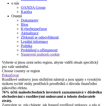
o nás
OANDA Group
Kariéra
Ostatní
Dokumenty
Blog
Kyberbezpečnost
Aktualizace
Zřeknutí se odpovědnosti
Legální informace
Politika
Prohlášení o přístupnosti
Nastavení souborů cookie
Vyberte si jinou zemi nebo region, abyste viděli obsah specifický
pro vaše umístění.
Choose country or region
Pokračovat
Rozdílové smlouvy jsou složitými nástroji a jsou spjaty s vysokým
rizikem rychlé ztráty peněžních prostředků z důvodu finančního
pákového efektu.
76% účtů maloobchodních investorů zaznamenává v důsledku
obchodování s rozdílovými smlouvami u tohoto dodavatele
ztráty.
Zamyslete se, zda chápete, jak fungují rozdílové smlouvy, a zda si