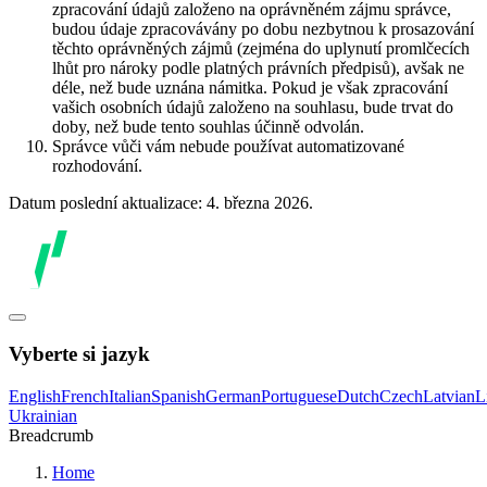
zpracování údajů založeno na oprávněném zájmu správce,
budou údaje zpracovávány po dobu nezbytnou k prosazování
těchto oprávněných zájmů (zejména do uplynutí promlčecích
lhůt pro nároky podle platných právních předpisů), avšak ne
déle, než bude uznána námitka. Pokud je však zpracování
vašich osobních údajů založeno na souhlasu, bude trvat do
doby, než bude tento souhlas účinně odvolán.
Správce vůči vám nebude používat automatizované
rozhodování.
Datum poslední aktualizace: 4. března 2026.
Vyberte si jazyk
English
French
Italian
Spanish
German
Portuguese
Dutch
Czech
Latvian
L
Ukrainian
Breadcrumb
Home