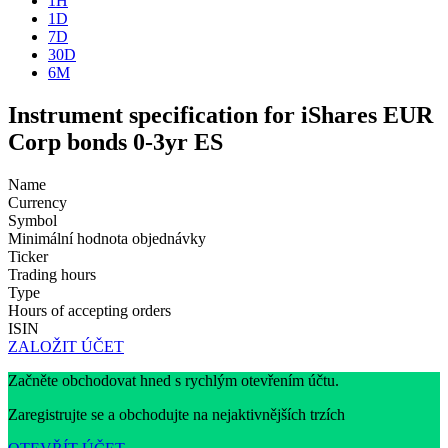
1H
1D
7D
30D
6M
Instrument specification for iShares EUR
Corp bonds 0-3yr ES
Name
Currency
Symbol
Minimální hodnota objednávky
Ticker
Trading hours
Type
Hours of accepting orders
ISIN
ZALOŽIT ÚČET
Začněte obchodovat hned s rychlým otevřením účtu.
Zaregistrujte se a obchodujte na nejaktivnějších trzích