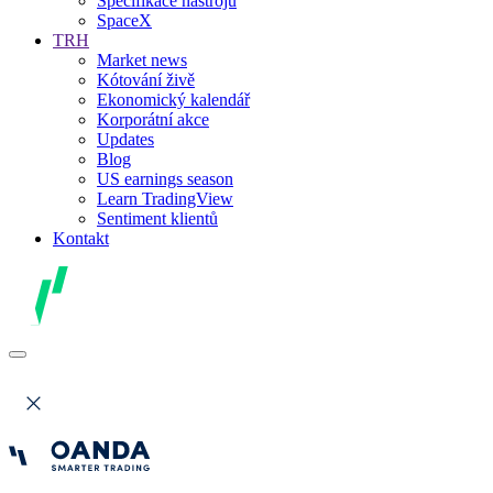
Specifikace nástrojů
SpaceX
TRH
Market news
Kótování živě
Ekonomický kalendář
Korporátní akce
Updates
Blog
US earnings season
Learn TradingView
Sentiment klientů
Kontakt