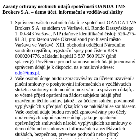
Zásady ochrany osobních údajů společnosti OANDA TMS
Brokers S.A. – demo účet, informační a vzdělávací služby
Správcem vašich osobních údajů je společnost OANDA TMS
Brokers S.A. se sídlem ve Varšavě, ul. Rondo Daszyńskiego
1, 00-843 Varšava, NIP (daňové identifikační číslo): 526-275-
91-31, pro kterou vede Okresní soud pro hlavní město
Varšavu ve Varšavě, XIII. obchodní oddělení Národního
soudního rejstříku, registrační spisy pod číslem KRS:
0000204776, základní kapitál 3 537 560 PLN (plně
splacený). Pověřenec pro ochranu osobních údajů jmenovaný
správcem údajů je k dispozici na e-mailové adrese:
odo@tms.pl
.
Vaše osobní údaje budou zpracovávány za účelem uzavření a
plnění smlouvy o poskytování informačních a vzdělávacích
služeb a smlouvy o demo účtu mezi vámi a správcem údajů, a
to včetně přijetí opatření na žádost subjektu údajů před
uzavřením těchto smluv, jakož i za účelem splnění povinností
vyplývajících z předpisů týkajících se nakládání se souhlasem.
Vaše osobní údaje budou rovněž zpracovávány pro účely
oprávněných zájmů správce údajů, jako je uplatnění
oprávněných smluvních nároků vyplývajících ze smlouvy o
demo účtu nebo smlouvy o informačních a vzdělávacích
službách, bezpečnost, prevence podvodů nebo přímý