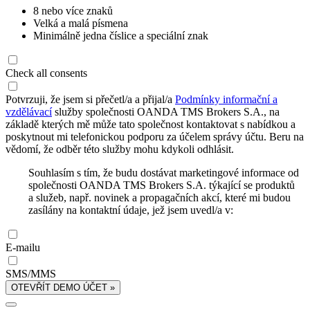
8 nebo více znaků
Velká a malá písmena
Minimálně jedna číslice a speciální znak
Check all consents
Potvrzuji, že jsem si přečetl/a a přijal/a
Podmínky informační a
vzdělávací
služby společnosti OANDA TMS Brokers S.A., na
základě kterých mě může tato společnost kontaktovat s nabídkou a
poskytnout mi telefonickou podporu za účelem správy účtu. Beru na
vědomí, že odběr této služby mohu kdykoli odhlásit.
Souhlasím s tím, že budu dostávat marketingové informace od
společnosti OANDA TMS Brokers S.A. týkající se produktů
a služeb, např. novinek a propagačních akcí, které mi budou
zasílány na kontaktní údaje, jež jsem uvedl/a v:
E-mailu
SMS/MMS
OTEVŘÍT DEMO ÚČET »