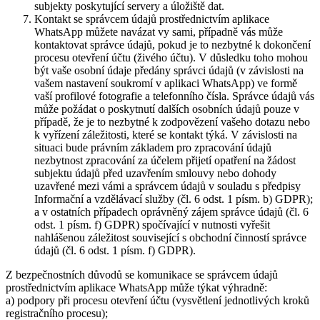
subjekty poskytující servery a úložiště dat.
Kontakt se správcem údajů prostřednictvím aplikace
WhatsApp můžete navázat vy sami, případně vás může
kontaktovat správce údajů, pokud je to nezbytné k dokončení
procesu otevření účtu (živého účtu). V důsledku toho mohou
být vaše osobní údaje předány správci údajů (v závislosti na
vašem nastavení soukromí v aplikaci WhatsApp) ve formě
vaší profilové fotografie a telefonního čísla. Správce údajů vás
může požádat o poskytnutí dalších osobních údajů pouze v
případě, že je to nezbytné k zodpovězení vašeho dotazu nebo
k vyřízení záležitosti, které se kontakt týká. V závislosti na
situaci bude právním základem pro zpracování údajů
nezbytnost zpracování za účelem přijetí opatření na žádost
subjektu údajů před uzavřením smlouvy nebo dohody
uzavřené mezi vámi a správcem údajů v souladu s předpisy
Informační a vzdělávací služby (čl. 6 odst. 1 písm. b) GDPR);
a v ostatních případech oprávněný zájem správce údajů (čl. 6
odst. 1 písm. f) GDPR) spočívající v nutnosti vyřešit
nahlášenou záležitost související s obchodní činností správce
údajů (čl. 6 odst. 1 písm. f) GDPR).
Z bezpečnostních důvodů se komunikace se správcem údajů
prostřednictvím aplikace WhatsApp může týkat výhradně:
a) podpory při procesu otevření účtu (vysvětlení jednotlivých kroků
registračního procesu);