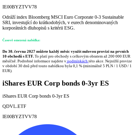
IE00BYZTVV78
Odráží index Bloomberg MSCI Euro Corporate 0-3 Sustainable
SRI, investující do krátkodobých, v eurech denominovaných
korporátních dluhopisů s kritérii ESG.
Časově omezená nabídka:
Do 30. června 2027 můžete každý měsíc využít nulovou provizi na prvních
10 obchodů s ETF.
To platí pro obchody s celkovým obratem až 200 000 EUR
měsíčně. Podrobné informace najdete v
podmínkách
této akce. Nejnižší provize
v období 30 dnů před touto nabídkou byla 0,1 % (minimálně 5 PLN / 1 USD / 1
EUR).
iShares EUR Corp bonds 0-3yr ES
iShares EUR Corp bonds 0-3yr ES
QDVL.ETF
IE00BYZTVV78