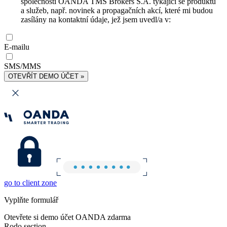
společnosti OANDA TMS Brokers S.A. týkající se produktů
a služeb, např. novinek a propagačních akcí, které mi budou
zasílány na kontaktní údaje, jež jsem uvedl/a v:
E-mailu
SMS/MMS
OTEVŘÍT DEMO ÚČET »
go to client zone
Vyplňte formulář
Otevřete si demo účet OANDA zdarma
Rodo section