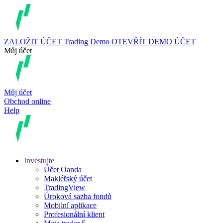
ZALOŽIT ÚČET
Trading
Demo
OTEVŘÍT DEMO ÚČET
Můj účet
Můj účet
Obchod online
Help
Investujte
Účet Oanda
Makléřský účet
TradingView
Úroková sazba fondů
Mobilní aplikace
Profesionální klient