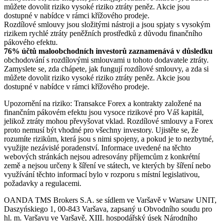
můžete dovolit riziko vysoké riziko ztráty peněz. Akcie jsou
dostupné v nabídce v rámci křížového prodeje.
Rozdílové smlouvy jsou složitými nástroji a jsou spjaty s vysokým
rizikem rychlé ztráty peněžních prostředků z důvodu finančního
pákového efektu.
76% účtů maloobchodních investorů zaznamenává v důsledku
obchodování s rozdílovými smlouvami u tohoto dodavatele ztráty.
Zamyslete se, zda chápete, jak fungují rozdílové smlouvy, a zda si
můžete dovolit riziko vysoké riziko ztráty peněz. Akcie jsou
dostupné v nabídce v rámci křížového prodeje.
Upozornění na riziko: Transakce Forex a kontrakty založené na
finančním pákovém efektu jsou vysoce rizikové pro Váš kapitál,
jelikož ztráty mohou převyšovat vklad. Rozdílové smlouvy a Forex
proto nemusí být vhodné pro všechny investory. Ujistěte se, že
rozumíte rizikům, která jsou s nimi spojeny, a pokud je to nezbytné,
využijte nezávislé poradenství. Informace uvedené na těchto
webových stránkách nejsou adresovány příjemcům z konkrétní
země a nejsou určeny k šíření ve státech, ve kterých by šíření nebo
využívání těchto informací bylo v rozporu s místní legislativou,
požadavky a regulacemi.
OANDA TMS Brokers S.A. se sídlem ve Varšavě v Warsaw UNIT,
Daszyńskiego 1, 00-843 Varšava, zapsaný u Obvodního soudu pro
hl. m. Varšavu ve Varšavě, XIII. hospodářský úsek Národního