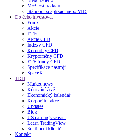
Meta trader 5
Možnosti vkladu
Stáhnout si aplikaci nebo MT5
Do čeho investovat
Forex
Akcie
ETFs
Akcie CFD
Indexy CFD
Komodity CFD
Kryptoměny CFD
ETF fondy CFD
Specifikace nástrojů
SpaceX
TRH
Market news
Kótování živě
Ekonomický kalendář
Korporátní akce
Updates
Blog
US earnings season
Learn TradingView
Sentiment klientů
Kontakt