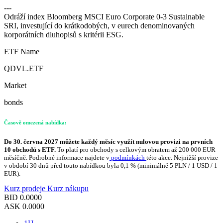
---
Odráží index Bloomberg MSCI Euro Corporate 0-3 Sustainable
SRI, investující do krátkodobých, v eurech denominovaných
korporátních dluhopisů s kritérii ESG.
ETF Name
QDVL.ETF
Market
bonds
Časově omezená nabídka:
Do 30. června 2027 můžete každý měsíc využít nulovou provizi na prvních
10 obchodů s ETF.
To platí pro obchody s celkovým obratem až 200 000 EUR
měsíčně. Podrobné informace najdete v
podmínkách
této akce. Nejnižší provize
v období 30 dnů před touto nabídkou byla 0,1 % (minimálně 5 PLN / 1 USD / 1
EUR).
Kurz prodeje
Kurz nákupu
BID
0.0000
ASK
0.0000