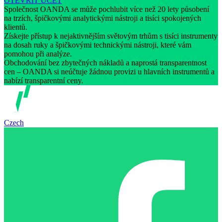
OTEVŘÍT ÚČET
Společnost OANDA se může pochlubit více než 20 lety působení
na trzích, špičkovými analytickými nástroji a tisíci spokojených
klientů.
Získejte přístup k nejaktivnějším světovým trhům s tisíci instrumenty
na dosah ruky a špičkovými technickými nástroji, které vám
pomohou při analýze.
Obchodování bez zbytečných nákladů a naprostá transparentnost
cen – OANDA si neúčtuje žádnou provizi u hlavních instrumentů a
nabízí transparentní ceny.
Czech