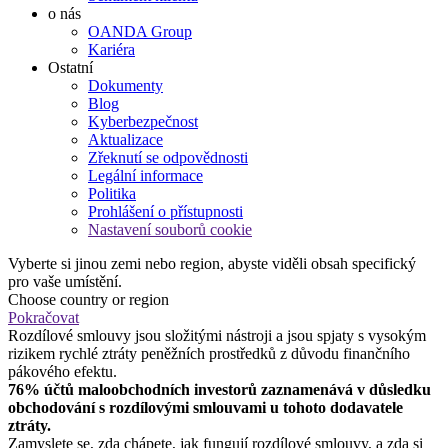
o nás
OANDA Group
Kariéra
Ostatní
Dokumenty
Blog
Kyberbezpečnost
Aktualizace
Zřeknutí se odpovědnosti
Legální informace
Politika
Prohlášení o přístupnosti
Nastavení souborů cookie
Vyberte si jinou zemi nebo region, abyste viděli obsah specifický
pro vaše umístění.
Choose country or region
Pokračovat
Rozdílové smlouvy jsou složitými nástroji a jsou spjaty s vysokým
rizikem rychlé ztráty peněžních prostředků z důvodu finančního
pákového efektu.
76% účtů maloobchodních investorů zaznamenává v důsledku
obchodování s rozdílovými smlouvami u tohoto dodavatele
ztráty.
Zamyslete se, zda chápete, jak fungují rozdílové smlouvy, a zda si