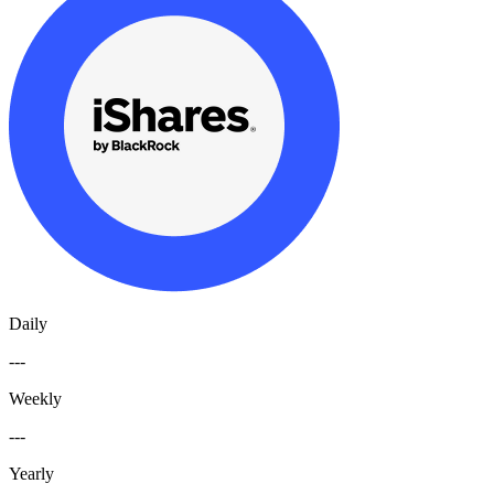
Daily
---
Weekly
---
Yearly