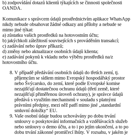
b) zodpovídání dotazů klientů týkajících se činnosti společnosti
OANDA.
Komunikace s správcem údajů prostřednictvím aplikace WhatsApp
nikdy nebude obsahovat žádné odkazy ani přílohy a nebude se
mimo jiné týkat:
a) zůstatku vašich prostředků na hotovostním účtu;
b) jakýchkoli záležitostí souvisejících s prováděním transakcí;
c) zadávání nebo úprav příkazů;
d) změny nebo aktualizace osobních údajů klienta;
e) zadávání pokynů k vkladu nebo výběru prostředků na/z
hotovostního účtu.
V případě předávání osobních údajů do třetích zemí, tj.
příjemcům se sídlem mimo Evropský hospodářský prostor
nebo Švýcarsko, do zemí, které podle Evropské komise
nezajišťují dostatečnou ochranu údajů (třetí země, které
nezajišťují přiměřenou úroveň ochrany), je správce údajů
předává s využitím mechanismů v souladu s platnými
právními předpisy, mezi něž patří mimo jiné „standardní
smluvní doložky“ EU.
Vaše osobní údaje budou uchovávány po dobu trvání
smlouvy o poskytování informačních a vzdělávacích služeb
nebo smlouvy o demo účtu, a to i po jejím ukončení, a to po
dobu trvání zákonné promlčecí lhůty. V rozsahu, v jakém je