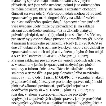
marketing správce údajů a kontaktování vás v jiných
případech, než jsou výše uvedené, pokud je to odůvodněno
zejména dotazem, který jste zaslali, a rozsahem obchodní
činnosti správce údajů. Vaše osobní údaje mohou být rovněž
zpracovávány pro marketingové účely na základě vašeho
souhlasu uděleného správci údajů. Zpracování pro jiné než
výše uvedené účely může být prováděno: (i) na základě
získání dodatečného souhlasu, (ii) na základě platných
právních předpisů, nebo (iii) pokud je to slučitelné s účelem,
pro který byly osobní údaje původně shromážděny (čl. 6 odst.
4 nařízení Evropského parlamentu a Rady (EU) 2016/679 ze
dne 27. dubna 2016 o ochraně fyzických osob v souvislosti se
zpracováním osobních údajů a o volném pohybu těchto údajů
a o zrušení směrnice 95/46/ES, (dále jen: „GDPR“).
Právním základem pro zpracování vašich osobních údajů je:
a. v rozsahu, v jakém je zpracování nezbytné pro plnění
smlouvy o informačních a vzdělávacích službách nebo
smlouvy o demo účtu a pro přijetí opatření před uzavřením
smlouvy – čl. 6 odst. 1 písm. b) GDPR; b. v rozsahu, v jakém
je zpracování údajů nezbytné pro to, aby správce údajů mohl
plnit své zákonné povinnosti, spočívající zejména v
dodržování předpisů – čl. 6 odst. 1 písm. c) GDPR; c. v
rozsahu, v jakém je zpracování nezbytné pro účely
vyplývající z oprávněných zájmů správce, jako je provádění
nezbytných vyúčtování a uplatňování nároků vyplývajících z