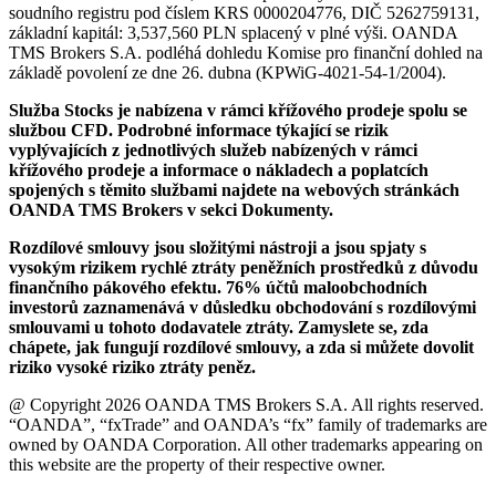
soudního registru pod číslem KRS 0000204776, DIČ 5262759131,
základní kapitál: 3,537,560 PLN splacený v plné výši. OANDA
TMS Brokers S.A. podléhá dohledu Komise pro finanční dohled na
základě povolení ze dne 26. dubna (KPWiG-4021-54-1/2004).
Služba Stocks je nabízena v rámci křížového prodeje spolu se
službou CFD. Podrobné informace týkající se rizik
vyplývajících z jednotlivých služeb nabízených v rámci
křížového prodeje a informace o nákladech a poplatcích
spojených s těmito službami najdete na webových stránkách
OANDA TMS Brokers v sekci Dokumenty.
Rozdílové smlouvy jsou složitými nástroji a jsou spjaty s
vysokým rizikem rychlé ztráty peněžních prostředků z důvodu
finančního pákového efektu. 76% účtů maloobchodních
investorů zaznamenává v důsledku obchodování s rozdílovými
smlouvami u tohoto dodavatele ztráty. Zamyslete se, zda
chápete, jak fungují rozdílové smlouvy, a zda si můžete dovolit
riziko vysoké riziko ztráty peněz.
@ Copyright 2026 OANDA TMS Brokers S.A. All rights reserved.
“OANDA”, “fxTrade” and OANDA’s “fx” family of trademarks are
owned by OANDA Corporation. All other trademarks appearing on
this website are the property of their respective owner.