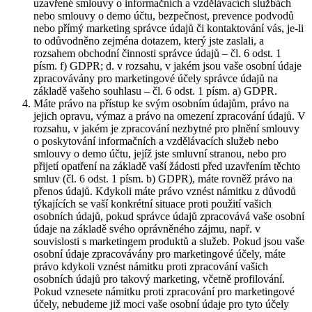
uzavřené smlouvy o informačních a vzdělávacích službách
nebo smlouvy o demo účtu, bezpečnost, prevence podvodů
nebo přímý marketing správce údajů či kontaktování vás, je-li
to odůvodněno zejména dotazem, který jste zaslali, a
rozsahem obchodní činnosti správce údajů – čl. 6 odst. 1
písm. f) GDPR; d. v rozsahu, v jakém jsou vaše osobní údaje
zpracovávány pro marketingové účely správce údajů na
základě vašeho souhlasu – čl. 6 odst. 1 písm. a) GDPR.
Máte právo na přístup ke svým osobním údajům, právo na
jejich opravu, výmaz a právo na omezení zpracování údajů. V
rozsahu, v jakém je zpracování nezbytné pro plnění smlouvy
o poskytování informačních a vzdělávacích služeb nebo
smlouvy o demo účtu, jejíž jste smluvní stranou, nebo pro
přijetí opatření na základě vaší žádosti před uzavřením těchto
smluv (čl. 6 odst. 1 písm. b) GDPR), máte rovněž právo na
přenos údajů. Kdykoli máte právo vznést námitku z důvodů
týkajících se vaší konkrétní situace proti použití vašich
osobních údajů, pokud správce údajů zpracovává vaše osobní
údaje na základě svého oprávněného zájmu, např. v
souvislosti s marketingem produktů a služeb. Pokud jsou vaše
osobní údaje zpracovávány pro marketingové účely, máte
právo kdykoli vznést námitku proti zpracování vašich
osobních údajů pro takový marketing, včetně profilování.
Pokud vznesete námitku proti zpracování pro marketingové
účely, nebudeme již moci vaše osobní údaje pro tyto účely