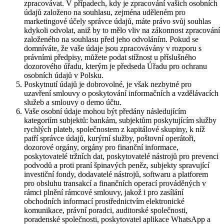
zpracovávat. V případech, kdy je zpracování vašich osobních
údajů založeno na souhlasu, zejména uděleném pro
marketingové účely správce údajů, máte právo svůj souhlas
kdykoli odvolat, aniž by to mělo vliv na zákonnost zpracování
založeného na souhlasu před jeho odvoláním. Pokud se
domníváte, že vaše údaje jsou zpracovávány v rozporu s
právními předpisy, můžete podat stížnost u příslušného
dozorového úřadu, kterým je předseda Úřadu pro ochranu
osobních údajů v Polsku.
Poskytnutí údajů je dobrovolné, je však nezbytné pro
uzavření smlouvy o poskytování informačních a vzdělávacích
služeb a smlouvy o demo účtu.
Vaše osobní údaje mohou být předány následujícím
kategoriím subjektů: bankám, subjektům poskytujícím služby
rychlých plateb, společnostem z kapitálové skupiny, k níž
patří správce údajů, kurýrní služby, poštovní operátoři,
dozorové orgány, orgány pro finanční informace,
poskytovatelé tržních dat, poskytovatelé nástrojů pro prevenci
podvodů a proti praní špinavých peněz, subjekty spravující
investiční fondy, dodavatelé nástrojů, softwaru a platforem
pro obsluhu transakcí a finančních operací prováděných v
rámci plnění rámcové smlouvy, jakož i pro zasílání
obchodních informací prostřednictvím elektronické
komunikace, právní poradci, auditorské společnosti,
poradenské společnosti, poskytovatel aplikace WhatsApp a