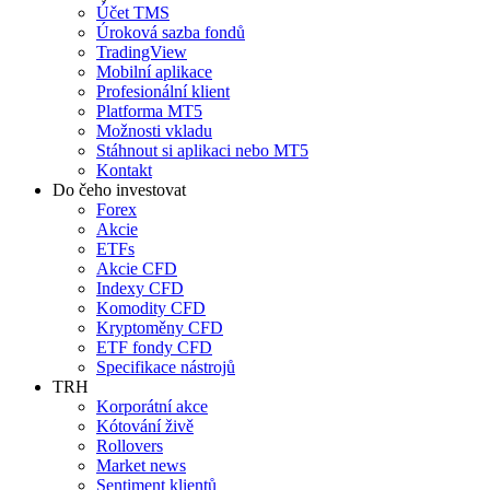
Účet TMS
Úroková sazba fondů
TradingView
Mobilní aplikace
Profesionální klient
Platforma MT5
Možnosti vkladu
Stáhnout si aplikaci nebo MT5
Kontakt
Do čeho investovat
Forex
Akcie
ETFs
Akcie CFD
Indexy CFD
Komodity CFD
Kryptoměny CFD
ETF fondy CFD
Specifikace nástrojů
TRH
Korporátní akce
Kótování živě
Rollovers
Market news
Sentiment klientů