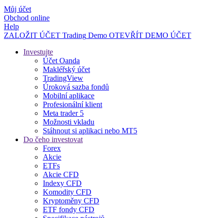
Můj účet
Obchod online
Help
ZALOŽIT ÚČET
Trading
Demo
OTEVŘÍT DEMO ÚČET
Investujte
Účet Oanda
Makléřský účet
TradingView
Úroková sazba fondů
Mobilní aplikace
Profesionální klient
Meta trader 5
Možnosti vkladu
Stáhnout si aplikaci nebo MT5
Do čeho investovat
Forex
Akcie
ETFs
Akcie CFD
Indexy CFD
Komodity CFD
Kryptoměny CFD
ETF fondy CFD