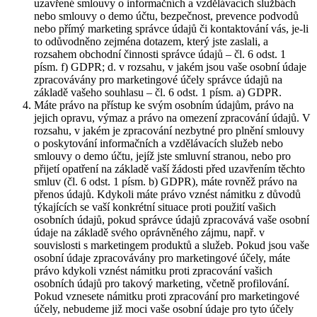
uzavřené smlouvy o informačních a vzdělávacích službách
nebo smlouvy o demo účtu, bezpečnost, prevence podvodů
nebo přímý marketing správce údajů či kontaktování vás, je-li
to odůvodněno zejména dotazem, který jste zaslali, a
rozsahem obchodní činnosti správce údajů – čl. 6 odst. 1
písm. f) GDPR; d. v rozsahu, v jakém jsou vaše osobní údaje
zpracovávány pro marketingové účely správce údajů na
základě vašeho souhlasu – čl. 6 odst. 1 písm. a) GDPR.
Máte právo na přístup ke svým osobním údajům, právo na
jejich opravu, výmaz a právo na omezení zpracování údajů. V
rozsahu, v jakém je zpracování nezbytné pro plnění smlouvy
o poskytování informačních a vzdělávacích služeb nebo
smlouvy o demo účtu, jejíž jste smluvní stranou, nebo pro
přijetí opatření na základě vaší žádosti před uzavřením těchto
smluv (čl. 6 odst. 1 písm. b) GDPR), máte rovněž právo na
přenos údajů. Kdykoli máte právo vznést námitku z důvodů
týkajících se vaší konkrétní situace proti použití vašich
osobních údajů, pokud správce údajů zpracovává vaše osobní
údaje na základě svého oprávněného zájmu, např. v
souvislosti s marketingem produktů a služeb. Pokud jsou vaše
osobní údaje zpracovávány pro marketingové účely, máte
právo kdykoli vznést námitku proti zpracování vašich
osobních údajů pro takový marketing, včetně profilování.
Pokud vznesete námitku proti zpracování pro marketingové
účely, nebudeme již moci vaše osobní údaje pro tyto účely