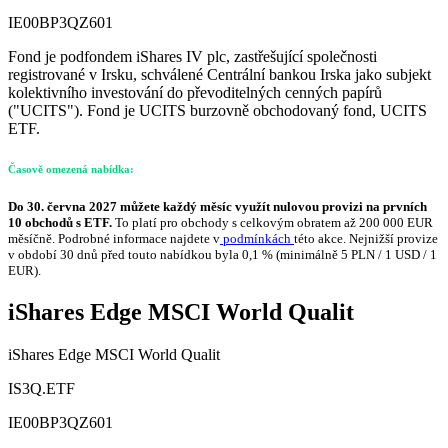
IE00BP3QZ601
Fond je podfondem iShares IV plc, zastřešující společnosti
registrované v Irsku, schválené Centrální bankou Irska jako subjekt
kolektivního investování do převoditelných cenných papírů
("UCITS"). Fond je UCITS burzovně obchodovaný fond, UCITS
ETF.
Časově omezená nabídka:
Do 30. června 2027 můžete každý měsíc využít nulovou provizi na prvních
10 obchodů s ETF.
To platí pro obchody s celkovým obratem až 200 000 EUR
měsíčně. Podrobné informace najdete v
podmínkách
této akce. Nejnižší provize
v období 30 dnů před touto nabídkou byla 0,1 % (minimálně 5 PLN / 1 USD / 1
EUR).
iShares Edge MSCI World Qualit
iShares Edge MSCI World Qualit
IS3Q.ETF
IE00BP3QZ601