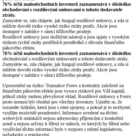
76% účtů maloobchodních investorů zaznamenává v důsledku
obchodování s rozdílovými smlouvami u tohoto dodavatele
ztráty.
Zamyslete se, zda chápete, jak fungují rozdílové smlouvy, a zda si
můžete dovolit riziko vysoké riziko ztráty peněz. Akcie jsou
dostupné v nabídce v rámci křížového prodeje.
Rozdílové smlouvy jsou složitými nástroji a jsou spjaty s vysokým
rizikem rychlé ztráty peněžních prostředků z důvodu finančního
pákového efektu.
76% účtů maloobchodních investorů zaznamenává v důsledku
obchodování s rozdílovými smlouvami u tohoto dodavatele ztráty.
Zamyslete se, zda chápete, jak fungují rozdílové smlouvy, a zda si
můžete dovolit riziko vysoké riziko ztráty peněz. Akcie jsou
dostupné v nabídce v rámci křížového prodeje.
Upozornění na riziko: Transakce Forex a kontrakty založené na
finančním pákovém efektu jsou vysoce rizikové pro Váš kapitál,
jelikož ztráty mohou převyšovat vklad. Rozdílové smlouvy a Forex
proto nemusí být vhodné pro všechny investory. Ujistěte se, že
rozumíte rizikům, která jsou s nimi spojeny, a pokud je to nezbytné,
využijte nezávislé poradenství. Informace uvedené na těchto
webových stránkách nejsou adresovány příjemcům z konkrétní
země a nejsou určeny k šíření ve státech, ve kterých by šíření nebo
využívání těchto informací bylo v rozporu s místní legislativou,
požadavky a regulacemi.