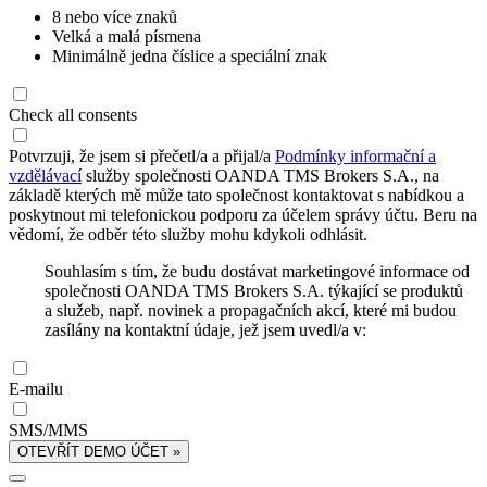
8 nebo více znaků
Velká a malá písmena
Minimálně jedna číslice a speciální znak
Check all consents
Potvrzuji, že jsem si přečetl/a a přijal/a
Podmínky informační a
vzdělávací
služby společnosti OANDA TMS Brokers S.A., na
základě kterých mě může tato společnost kontaktovat s nabídkou a
poskytnout mi telefonickou podporu za účelem správy účtu. Beru na
vědomí, že odběr této služby mohu kdykoli odhlásit.
Souhlasím s tím, že budu dostávat marketingové informace od
společnosti OANDA TMS Brokers S.A. týkající se produktů
a služeb, např. novinek a propagačních akcí, které mi budou
zasílány na kontaktní údaje, jež jsem uvedl/a v:
E-mailu
SMS/MMS
OTEVŘÍT DEMO ÚČET »