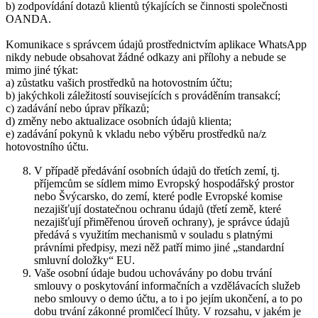
b) zodpovídání dotazů klientů týkajících se činnosti společnosti
OANDA.
Komunikace s správcem údajů prostřednictvím aplikace WhatsApp
nikdy nebude obsahovat žádné odkazy ani přílohy a nebude se
mimo jiné týkat:
a) zůstatku vašich prostředků na hotovostním účtu;
b) jakýchkoli záležitostí souvisejících s prováděním transakcí;
c) zadávání nebo úprav příkazů;
d) změny nebo aktualizace osobních údajů klienta;
e) zadávání pokynů k vkladu nebo výběru prostředků na/z
hotovostního účtu.
V případě předávání osobních údajů do třetích zemí, tj.
příjemcům se sídlem mimo Evropský hospodářský prostor
nebo Švýcarsko, do zemí, které podle Evropské komise
nezajišťují dostatečnou ochranu údajů (třetí země, které
nezajišťují přiměřenou úroveň ochrany), je správce údajů
předává s využitím mechanismů v souladu s platnými
právními předpisy, mezi něž patří mimo jiné „standardní
smluvní doložky“ EU.
Vaše osobní údaje budou uchovávány po dobu trvání
smlouvy o poskytování informačních a vzdělávacích služeb
nebo smlouvy o demo účtu, a to i po jejím ukončení, a to po
dobu trvání zákonné promlčecí lhůty. V rozsahu, v jakém je