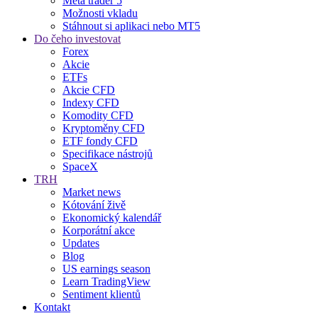
Meta trader 5
Možnosti vkladu
Stáhnout si aplikaci nebo MT5
Do čeho investovat
Forex
Akcie
ETFs
Akcie CFD
Indexy CFD
Komodity CFD
Kryptoměny CFD
ETF fondy CFD
Specifikace nástrojů
SpaceX
TRH
Market news
Kótování živě
Ekonomický kalendář
Korporátní akce
Updates
Blog
US earnings season
Learn TradingView
Sentiment klientů
Kontakt