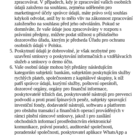
zpracovávat. V případech, kdy je zpracování vašich osobních
údajů založeno na souhlasu, zejména uděleném pro
marketingové účely správce údajů, máte právo svůj souhlas
kdykoli odvolat, aniž by to mělo vliv na zákonnost zpracování
založeného na souhlasu před jeho odvoláním. Pokud se
domníváte, že vaše údaje jsou zpracovávány v rozporu s
právními předpisy, můžete podat stížnost u příslušného
dozorového úřadu, kterým je předseda Úřadu pro ochranu
osobních údajů v Polsku.
Poskytnutí údajů je dobrovolné, je však nezbytné pro
uzavření smlouvy o poskytování informačních a vzdělávacích
služeb a smlouvy o demo účtu.
Vaše osobní údaje mohou být předány následujícím
kategoriím subjektů: bankám, subjektům poskytujícím služby
rychlých plateb, společnostem z kapitálové skupiny, k níž
patří správce údajů, kurýrní služby, poštovní operátoři,
dozorové orgány, orgány pro finanční informace,
poskytovatelé tržních dat, poskytovatelé nástrojů pro prevenci
podvodů a proti praní špinavých peněz, subjekty spravující
investiční fondy, dodavatelé nástrojů, softwaru a platforem
pro obsluhu transakcí a finančních operací prováděných v
rámci plnění rámcové smlouvy, jakož i pro zasílání
obchodních informací prostřednictvím elektronické
komunikace, právní poradci, auditorské společnosti,
poradenské společnosti, poskytovatel aplikace WhatsApp a