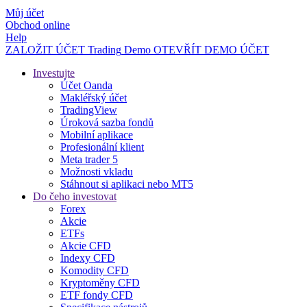
Můj účet
Obchod online
Help
ZALOŽIT ÚČET
Trading
Demo
OTEVŘÍT DEMO ÚČET
Investujte
Účet Oanda
Makléřský účet
TradingView
Úroková sazba fondů
Mobilní aplikace
Profesionální klient
Meta trader 5
Možnosti vkladu
Stáhnout si aplikaci nebo MT5
Do čeho investovat
Forex
Akcie
ETFs
Akcie CFD
Indexy CFD
Komodity CFD
Kryptoměny CFD
ETF fondy CFD