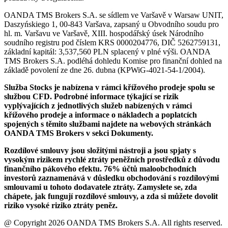
OANDA TMS Brokers S.A. se sídlem ve Varšavě v Warsaw UNIT,
Daszyńskiego 1, 00-843 Varšava, zapsaný u Obvodního soudu pro
hl. m. Varšavu ve Varšavě, XIII. hospodářský úsek Národního
soudního registru pod číslem KRS 0000204776, DIČ 5262759131,
základní kapitál: 3,537,560 PLN splacený v plné výši. OANDA
TMS Brokers S.A. podléhá dohledu Komise pro finanční dohled na
základě povolení ze dne 26. dubna (KPWiG-4021-54-1/2004).
Služba Stocks je nabízena v rámci křížového prodeje spolu se
službou CFD. Podrobné informace týkající se rizik
vyplývajících z jednotlivých služeb nabízených v rámci
křížového prodeje a informace o nákladech a poplatcích
spojených s těmito službami najdete na webových stránkách
OANDA TMS Brokers v sekci Dokumenty.
Rozdílové smlouvy jsou složitými nástroji a jsou spjaty s
vysokým rizikem rychlé ztráty peněžních prostředků z důvodu
finančního pákového efektu. 76% účtů maloobchodních
investorů zaznamenává v důsledku obchodování s rozdílovými
smlouvami u tohoto dodavatele ztráty. Zamyslete se, zda
chápete, jak fungují rozdílové smlouvy, a zda si můžete dovolit
riziko vysoké riziko ztráty peněz.
@ Copyright 2026 OANDA TMS Brokers S.A. All rights reserved.