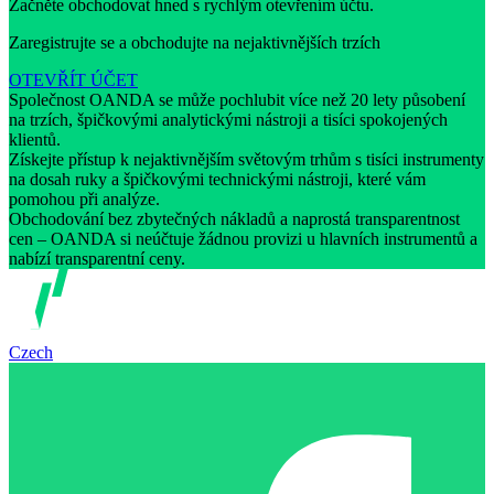
Začněte obchodovat hned s rychlým otevřením účtu.
Zaregistrujte se a obchodujte na nejaktivnějších trzích
OTEVŘÍT ÚČET
Společnost OANDA se může pochlubit více než 20 lety působení
na trzích, špičkovými analytickými nástroji a tisíci spokojených
klientů.
Získejte přístup k nejaktivnějším světovým trhům s tisíci instrumenty
na dosah ruky a špičkovými technickými nástroji, které vám
pomohou při analýze.
Obchodování bez zbytečných nákladů a naprostá transparentnost
cen – OANDA si neúčtuje žádnou provizi u hlavních instrumentů a
nabízí transparentní ceny.
Czech