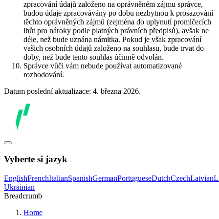
zpracování údajů založeno na oprávněném zájmu správce,
budou údaje zpracovávány po dobu nezbytnou k prosazování
těchto oprávněných zájmů (zejména do uplynutí promlčecích
lhůt pro nároky podle platných právních předpisů), avšak ne
déle, než bude uznána námitka. Pokud je však zpracování
vašich osobních údajů založeno na souhlasu, bude trvat do
doby, než bude tento souhlas účinně odvolán.
Správce vůči vám nebude používat automatizované
rozhodování.
Datum poslední aktualizace: 4. března 2026.
Vyberte si jazyk
English
French
Italian
Spanish
German
Portuguese
Dutch
Czech
Latvian
L
Ukrainian
Breadcrumb
Home