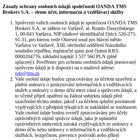
Zásady ochrany osobních údajů společnosti OANDA TMS
Brokers S.A. – demo účet, informační a vzdělávací služby
Správcem vašich osobních údajů je společnost OANDA TMS
Brokers S.A. se sídlem ve Varšavě, ul. Rondo Daszyńskiego
1, 00-843 Varšava, NIP (daňové identifikační číslo): 526-275-
91-31, pro kterou vede Okresní soud pro hlavní město
Varšavu ve Varšavě, XIII. obchodní oddělení Národního
soudního rejstříku, registrační spisy pod číslem KRS:
0000204776, základní kapitál 3 537 560 PLN (plně
splacený). Pověřenec pro ochranu osobních údajů jmenovaný
správcem údajů je k dispozici na e-mailové adrese:
odo@tms.pl
.
Vaše osobní údaje budou zpracovávány za účelem uzavření a
plnění smlouvy o poskytování informačních a vzdělávacích
služeb a smlouvy o demo účtu mezi vámi a správcem údajů, a
to včetně přijetí opatření na žádost subjektu údajů před
uzavřením těchto smluv, jakož i za účelem splnění povinností
vyplývajících z předpisů týkajících se nakládání se souhlasem.
Vaše osobní údaje budou rovněž zpracovávány pro účely
oprávněných zájmů správce údajů, jako je uplatnění
oprávněných smluvních nároků vyplývajících ze smlouvy o
demo účtu nebo smlouvy o informačních a vzdělávacích
službách, bezpečnost, prevence podvodů nebo přímý