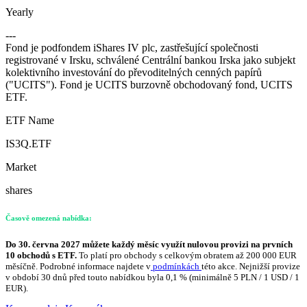
Yearly
---
Fond je podfondem iShares IV plc, zastřešující společnosti
registrované v Irsku, schválené Centrální bankou Irska jako subjekt
kolektivního investování do převoditelných cenných papírů
("UCITS"). Fond je UCITS burzovně obchodovaný fond, UCITS
ETF.
ETF Name
IS3Q.ETF
Market
shares
Časově omezená nabídka:
Do 30. června 2027 můžete každý měsíc využít nulovou provizi na prvních
10 obchodů s ETF.
To platí pro obchody s celkovým obratem až 200 000 EUR
měsíčně. Podrobné informace najdete v
podmínkách
této akce. Nejnižší provize
v období 30 dnů před touto nabídkou byla 0,1 % (minimálně 5 PLN / 1 USD / 1
EUR).