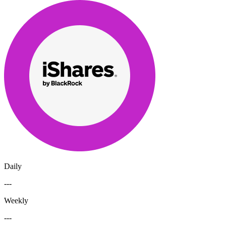
Daily
---
Weekly
---