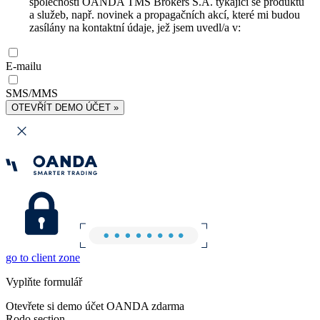
společnosti OANDA TMS Brokers S.A. týkající se produktů
a služeb, např. novinek a propagačních akcí, které mi budou
zasílány na kontaktní údaje, jež jsem uvedl/a v:
E-mailu
SMS/MMS
OTEVŘÍT DEMO ÚČET »
go to client zone
Vyplňte formulář
Otevřete si demo účet OANDA zdarma
Rodo section