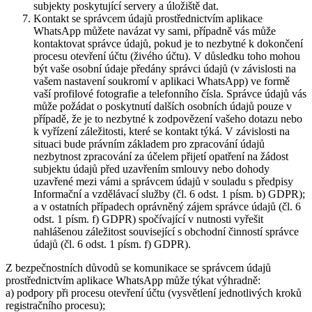
subjekty poskytující servery a úložiště dat.
Kontakt se správcem údajů prostřednictvím aplikace
WhatsApp můžete navázat vy sami, případně vás může
kontaktovat správce údajů, pokud je to nezbytné k dokončení
procesu otevření účtu (živého účtu). V důsledku toho mohou
být vaše osobní údaje předány správci údajů (v závislosti na
vašem nastavení soukromí v aplikaci WhatsApp) ve formě
vaší profilové fotografie a telefonního čísla. Správce údajů vás
může požádat o poskytnutí dalších osobních údajů pouze v
případě, že je to nezbytné k zodpovězení vašeho dotazu nebo
k vyřízení záležitosti, které se kontakt týká. V závislosti na
situaci bude právním základem pro zpracování údajů
nezbytnost zpracování za účelem přijetí opatření na žádost
subjektu údajů před uzavřením smlouvy nebo dohody
uzavřené mezi vámi a správcem údajů v souladu s předpisy
Informační a vzdělávací služby (čl. 6 odst. 1 písm. b) GDPR);
a v ostatních případech oprávněný zájem správce údajů (čl. 6
odst. 1 písm. f) GDPR) spočívající v nutnosti vyřešit
nahlášenou záležitost související s obchodní činností správce
údajů (čl. 6 odst. 1 písm. f) GDPR).
Z bezpečnostních důvodů se komunikace se správcem údajů
prostřednictvím aplikace WhatsApp může týkat výhradně:
a) podpory při procesu otevření účtu (vysvětlení jednotlivých kroků
registračního procesu);