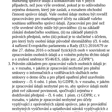
marketing správce údajů a kontaktování vás v jiných
případech, než jsou výše uvedené, pokud je to odůvodněno
zejména dotazem, který jste zaslali, a rozsahem obchodní
činnosti správce údajů. Vaše osobní údaje mohou být rovněž
zpracovávány pro marketingové účely na základě vašeho
souhlasu uděleného správci údajů. Zpracování pro jiné než
výše uvedené účely může být prováděno: (i) na základě
získání dodatečného souhlasu, (ii) na základě platných
právních předpisů, nebo (iii) pokud je to slučitelné s účelem,
pro který byly osobní údaje původně shromážděny (čl. 6 odst.
4 nařízení Evropského parlamentu a Rady (EU) 2016/679 ze
dne 27. dubna 2016 o ochraně fyzických osob v souvislosti se
zpracováním osobních údajů a o volném pohybu těchto údajů
a o zrušení směrnice 95/46/ES, (dále jen: „GDPR“).
Právním základem pro zpracování vašich osobních údajů je:
a. v rozsahu, v jakém je zpracování nezbytné pro plnění
smlouvy o informačních a vzdělávacích službách nebo
smlouvy o demo účtu a pro přijetí opatření před uzavřením
smlouvy – čl. 6 odst. 1 písm. b) GDPR; b. v rozsahu, v jakém
je zpracování údajů nezbytné pro to, aby správce údajů mohl
plnit své zákonné povinnosti, spočívající zejména v
dodržování předpisů – čl. 6 odst. 1 písm. c) GDPR; c. v
rozsahu, v jakém je zpracování nezbytné pro účely
vyplývající z oprávněných zájmů správce, jako je provádění
nezbytných vyúčtování a uplatňování nároků vyplývajících z