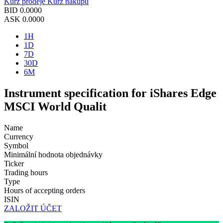
Kurz prodeje
Kurz nákupu
BID
0.0000
ASK
0.0000
1H
1D
7D
30D
6M
Instrument specification for iShares Edge
MSCI World Qualit
Name
Currency
Symbol
Minimální hodnota objednávky
Ticker
Trading hours
Type
Hours of accepting orders
ISIN
ZALOŽIT ÚČET