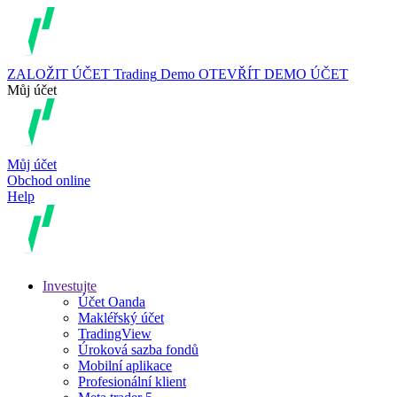
ZALOŽIT ÚČET
Trading
Demo
OTEVŘÍT DEMO ÚČET
Můj účet
Můj účet
Obchod online
Help
Investujte
Účet Oanda
Makléřský účet
TradingView
Úroková sazba fondů
Mobilní aplikace
Profesionální klient