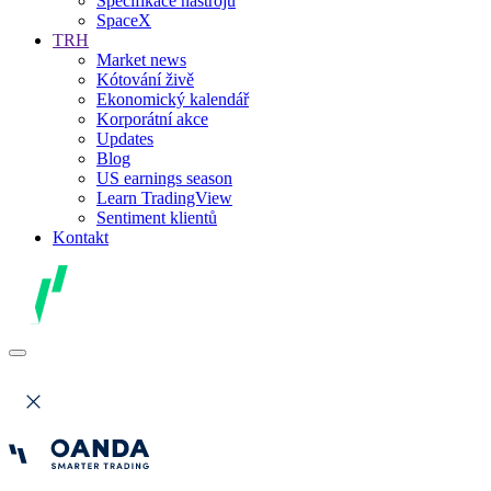
Specifikace nástrojů
SpaceX
TRH
Market news
Kótování živě
Ekonomický kalendář
Korporátní akce
Updates
Blog
US earnings season
Learn TradingView
Sentiment klientů
Kontakt