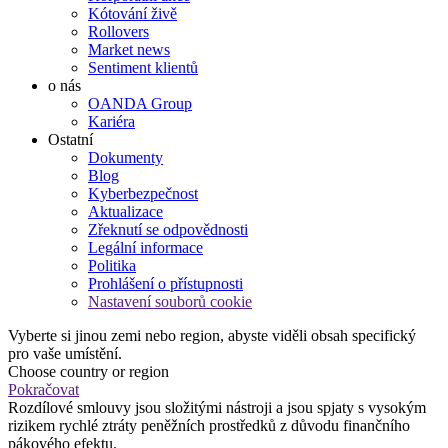
Kótování živě
Rollovers
Market news
Sentiment klientů
o nás
OANDA Group
Kariéra
Ostatní
Dokumenty
Blog
Kyberbezpečnost
Aktualizace
Zřeknutí se odpovědnosti
Legální informace
Politika
Prohlášení o přístupnosti
Nastavení souborů cookie
Vyberte si jinou zemi nebo region, abyste viděli obsah specifický
pro vaše umístění.
Choose country or region
Pokračovat
Rozdílové smlouvy jsou složitými nástroji a jsou spjaty s vysokým
rizikem rychlé ztráty peněžních prostředků z důvodu finančního
pákového efektu.