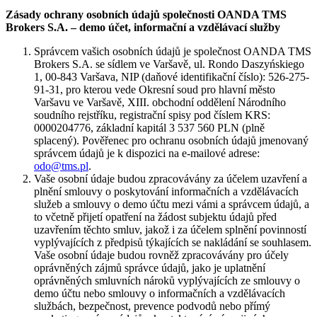
Zásady ochrany osobních údajů společnosti OANDA TMS
Brokers S.A. – demo účet, informační a vzdělávací služby
Správcem vašich osobních údajů je společnost OANDA TMS
Brokers S.A. se sídlem ve Varšavě, ul. Rondo Daszyńskiego
1, 00-843 Varšava, NIP (daňové identifikační číslo): 526-275-
91-31, pro kterou vede Okresní soud pro hlavní město
Varšavu ve Varšavě, XIII. obchodní oddělení Národního
soudního rejstříku, registrační spisy pod číslem KRS:
0000204776, základní kapitál 3 537 560 PLN (plně
splacený). Pověřenec pro ochranu osobních údajů jmenovaný
správcem údajů je k dispozici na e-mailové adrese:
odo@tms.pl
.
Vaše osobní údaje budou zpracovávány za účelem uzavření a
plnění smlouvy o poskytování informačních a vzdělávacích
služeb a smlouvy o demo účtu mezi vámi a správcem údajů, a
to včetně přijetí opatření na žádost subjektu údajů před
uzavřením těchto smluv, jakož i za účelem splnění povinností
vyplývajících z předpisů týkajících se nakládání se souhlasem.
Vaše osobní údaje budou rovněž zpracovávány pro účely
oprávněných zájmů správce údajů, jako je uplatnění
oprávněných smluvních nároků vyplývajících ze smlouvy o
demo účtu nebo smlouvy o informačních a vzdělávacích
službách, bezpečnost, prevence podvodů nebo přímý