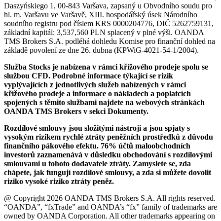
Daszyńskiego 1, 00-843 Varšava, zapsaný u Obvodního soudu pro
hl. m. Varšavu ve Varšavě, XIII. hospodářský úsek Národního
soudního registru pod číslem KRS 0000204776, DIČ 5262759131,
základní kapitál: 3,537,560 PLN splacený v plné výši. OANDA
TMS Brokers S.A. podléhá dohledu Komise pro finanční dohled na
základě povolení ze dne 26. dubna (KPWiG-4021-54-1/2004).
Služba Stocks je nabízena v rámci křížového prodeje spolu se
službou CFD. Podrobné informace týkající se rizik
vyplývajících z jednotlivých služeb nabízených v rámci
křížového prodeje a informace o nákladech a poplatcích
spojených s těmito službami najdete na webových stránkách
OANDA TMS Brokers v sekci Dokumenty.
Rozdílové smlouvy jsou složitými nástroji a jsou spjaty s
vysokým rizikem rychlé ztráty peněžních prostředků z důvodu
finančního pákového efektu. 76% účtů maloobchodních
investorů zaznamenává v důsledku obchodování s rozdílovými
smlouvami u tohoto dodavatele ztráty. Zamyslete se, zda
chápete, jak fungují rozdílové smlouvy, a zda si můžete dovolit
riziko vysoké riziko ztráty peněz.
@ Copyright 2026 OANDA TMS Brokers S.A. All rights reserved.
“OANDA”, “fxTrade” and OANDA’s “fx” family of trademarks are
owned by OANDA Corporation. All other trademarks appearing on