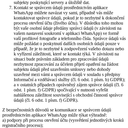
subjekty poskytující servery a úložiště dat.
Kontakt se správcem údajů prostřednictvím aplikace
WhatsApp můžete navázat vy sami, případně vás může
kontaktovat správce údajů, pokud je to nezbytné k dokončení
procesu otevření účtu (živého účtu). V důsledku toho mohou
být vaše osobní údaje předány správci údajů (v závislosti na
vašem nastavení soukromí v aplikaci WhatsApp) ve formě
vaší profilové fotografie a telefonního čísla. Správce údajů vás
může požádat o poskytnutí dalších osobních údajů pouze v
případě, že je to nezbytné k zodpovězení vašeho dotazu nebo
k vyřízení záležitosti, které se kontakt týká. V závislosti na
situaci bude právním základem pro zpracování údajů
nezbytnost zpracování za účelem přijetí opatření na žádost
subjektu údajů před uzavřením smlouvy nebo dohody
uzavřené mezi vámi a správcem údajů v souladu s předpisy
Informační a vzdělávací služby (čl. 6 odst. 1 písm. b) GDPR);
a v ostatních případech oprávněný zájem správce údajů (čl. 6
odst. 1 písm. f) GDPR) spočívající v nutnosti vyřešit
nahlášenou záležitost související s obchodní činností správce
údajů (čl. 6 odst. 1 písm. f) GDPR).
Z bezpečnostních důvodů se komunikace se správcem údajů
prostřednictvím aplikace WhatsApp může týkat výhradně:
a) podpory při procesu otevření účtu (vysvětlení jednotlivých kroků
registračního procesu);