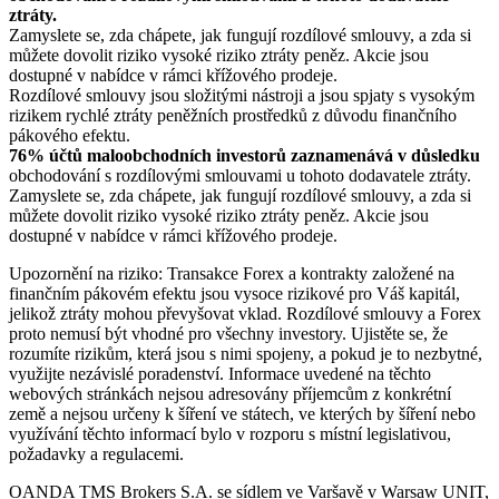
ztráty.
Zamyslete se, zda chápete, jak fungují rozdílové smlouvy, a zda si
můžete dovolit riziko vysoké riziko ztráty peněz. Akcie jsou
dostupné v nabídce v rámci křížového prodeje.
Rozdílové smlouvy jsou složitými nástroji a jsou spjaty s vysokým
rizikem rychlé ztráty peněžních prostředků z důvodu finančního
pákového efektu.
76% účtů maloobchodních investorů zaznamenává v důsledku
obchodování s rozdílovými smlouvami u tohoto dodavatele ztráty.
Zamyslete se, zda chápete, jak fungují rozdílové smlouvy, a zda si
můžete dovolit riziko vysoké riziko ztráty peněz. Akcie jsou
dostupné v nabídce v rámci křížového prodeje.
Upozornění na riziko: Transakce Forex a kontrakty založené na
finančním pákovém efektu jsou vysoce rizikové pro Váš kapitál,
jelikož ztráty mohou převyšovat vklad. Rozdílové smlouvy a Forex
proto nemusí být vhodné pro všechny investory. Ujistěte se, že
rozumíte rizikům, která jsou s nimi spojeny, a pokud je to nezbytné,
využijte nezávislé poradenství. Informace uvedené na těchto
webových stránkách nejsou adresovány příjemcům z konkrétní
země a nejsou určeny k šíření ve státech, ve kterých by šíření nebo
využívání těchto informací bylo v rozporu s místní legislativou,
požadavky a regulacemi.
OANDA TMS Brokers S.A. se sídlem ve Varšavě v Warsaw UNIT,