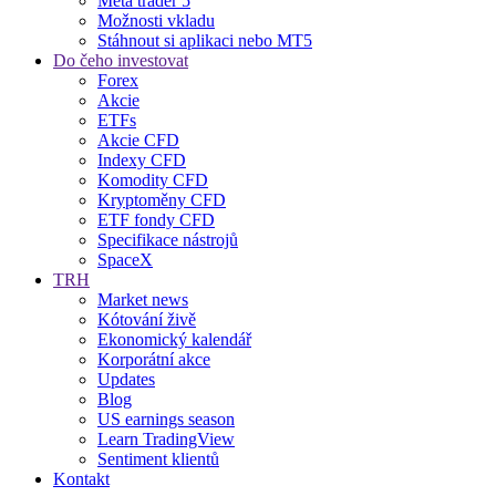
Meta trader 5
Možnosti vkladu
Stáhnout si aplikaci nebo MT5
Do čeho investovat
Forex
Akcie
ETFs
Akcie CFD
Indexy CFD
Komodity CFD
Kryptoměny CFD
ETF fondy CFD
Specifikace nástrojů
SpaceX
TRH
Market news
Kótování živě
Ekonomický kalendář
Korporátní akce
Updates
Blog
US earnings season
Learn TradingView
Sentiment klientů
Kontakt