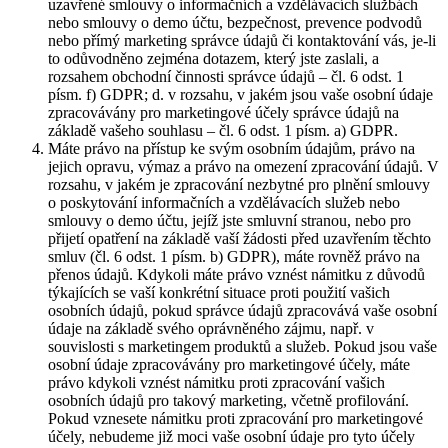
uzavřené smlouvy o informačních a vzdělávacích službách
nebo smlouvy o demo účtu, bezpečnost, prevence podvodů
nebo přímý marketing správce údajů či kontaktování vás, je-li
to odůvodněno zejména dotazem, který jste zaslali, a
rozsahem obchodní činnosti správce údajů – čl. 6 odst. 1
písm. f) GDPR; d. v rozsahu, v jakém jsou vaše osobní údaje
zpracovávány pro marketingové účely správce údajů na
základě vašeho souhlasu – čl. 6 odst. 1 písm. a) GDPR.
Máte právo na přístup ke svým osobním údajům, právo na
jejich opravu, výmaz a právo na omezení zpracování údajů. V
rozsahu, v jakém je zpracování nezbytné pro plnění smlouvy
o poskytování informačních a vzdělávacích služeb nebo
smlouvy o demo účtu, jejíž jste smluvní stranou, nebo pro
přijetí opatření na základě vaší žádosti před uzavřením těchto
smluv (čl. 6 odst. 1 písm. b) GDPR), máte rovněž právo na
přenos údajů. Kdykoli máte právo vznést námitku z důvodů
týkajících se vaší konkrétní situace proti použití vašich
osobních údajů, pokud správce údajů zpracovává vaše osobní
údaje na základě svého oprávněného zájmu, např. v
souvislosti s marketingem produktů a služeb. Pokud jsou vaše
osobní údaje zpracovávány pro marketingové účely, máte
právo kdykoli vznést námitku proti zpracování vašich
osobních údajů pro takový marketing, včetně profilování.
Pokud vznesete námitku proti zpracování pro marketingové
účely, nebudeme již moci vaše osobní údaje pro tyto účely