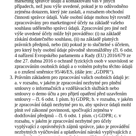
marketing správce údajů a kontaktování vás v jiných
případech, než jsou výše uvedené, pokud je to odůvodněno
zejména dotazem, který jste zaslali, a rozsahem obchodní
činnosti správce údajů. Vaše osobní údaje mohou být rovněž
zpracovávány pro marketingové účely na základě vašeho
souhlasu uděleného správci údajů. Zpracování pro jiné než
výše uvedené účely může být prováděno: (i) na základě
získání dodatečného souhlasu, (ii) na základě platných
právních předpisů, nebo (iii) pokud je to slučitelné s účelem,
pro který byly osobní údaje původně shromážděny (čl. 6 odst.
4 nařízení Evropského parlamentu a Rady (EU) 2016/679 ze
dne 27. dubna 2016 o ochraně fyzických osob v souvislosti se
zpracováním osobních údajů a o volném pohybu těchto údajů
a o zrušení směrnice 95/46/ES, (dále jen: „GDPR“).
Právním základem pro zpracování vašich osobních údajů je:
a. v rozsahu, v jakém je zpracování nezbytné pro plnění
smlouvy o informačních a vzdělávacích službách nebo
smlouvy o demo účtu a pro přijetí opatření před uzavřením
smlouvy – čl. 6 odst. 1 písm. b) GDPR; b. v rozsahu, v jakém
je zpracování údajů nezbytné pro to, aby správce údajů mohl
plnit své zákonné povinnosti, spočívající zejména v
dodržování předpisů – čl. 6 odst. 1 písm. c) GDPR; c. v
rozsahu, v jakém je zpracování nezbytné pro účely
vyplývající z oprávněných zájmů správce, jako je provádění
nezbytných vyúčtování a uplatňování nároků vyplývajících z