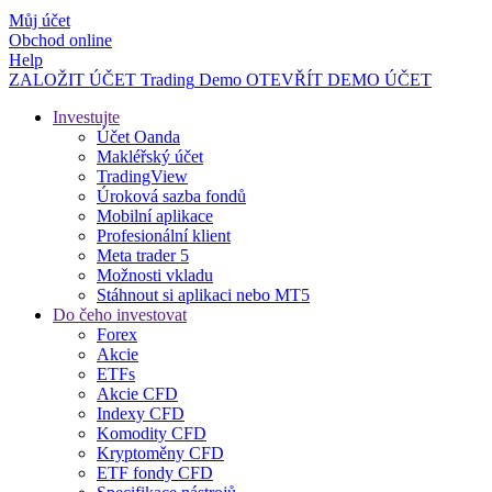
Můj účet
Obchod online
Help
ZALOŽIT ÚČET
Trading
Demo
OTEVŘÍT DEMO ÚČET
Investujte
Účet Oanda
Makléřský účet
TradingView
Úroková sazba fondů
Mobilní aplikace
Profesionální klient
Meta trader 5
Možnosti vkladu
Stáhnout si aplikaci nebo MT5
Do čeho investovat
Forex
Akcie
ETFs
Akcie CFD
Indexy CFD
Komodity CFD
Kryptoměny CFD
ETF fondy CFD