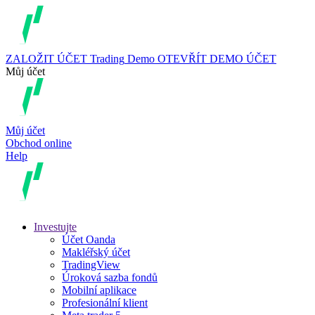
ZALOŽIT ÚČET
Trading
Demo
OTEVŘÍT DEMO ÚČET
Můj účet
Můj účet
Obchod online
Help
Investujte
Účet Oanda
Makléřský účet
TradingView
Úroková sazba fondů
Mobilní aplikace
Profesionální klient