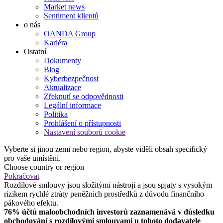
Market news
Sentiment klientů
o nás
OANDA Group
Kariéra
Ostatní
Dokumenty
Blog
Kyberbezpečnost
Aktualizace
Zřeknutí se odpovědnosti
Legální informace
Politika
Prohlášení o přístupnosti
Nastavení souborů cookie
Vyberte si jinou zemi nebo region, abyste viděli obsah specifický
pro vaše umístění.
Choose country or region
Pokračovat
Rozdílové smlouvy jsou složitými nástroji a jsou spjaty s vysokým
rizikem rychlé ztráty peněžních prostředků z důvodu finančního
pákového efektu.
76% účtů maloobchodních investorů zaznamenává v důsledku
obchodování s rozdílovými smlouvami u tohoto dodavatele