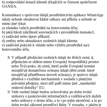
b) zodpovídání dotazů klientů týkajících se činnosti společnosti
OANDA.
Komunikace s správcem údajů prostřednictvím aplikace WhatsApp
nikdy nebude obsahovat žádné odkazy ani přílohy a nebude se
mimo jiné týkat:
a) zůstatku vašich prostředků na hotovostním účtu;
b) jakýchkoli záležitostí souvisejících s prováděním transakcí;
c) zadávání nebo úprav příkazů;
d) změny nebo aktualizace osobních údajů klienta;
e) zadávání pokynů k vkladu nebo výběru prostředků na/z
hotovostního účtu.
V případě předávání osobních údajů do třetích zemí, tj.
příjemcům se sídlem mimo Evropský hospodářský prostor
nebo Švýcarsko, do zemí, které podle Evropské komise
nezajišťují dostatečnou ochranu údajů (třetí země, které
nezajišťují přiměřenou úroveň ochrany), je správce údajů
předává s využitím mechanismů v souladu s platnými
právními předpisy, mezi něž patří mimo jiné „standardní
smluvní doložky“ EU.
Vaše osobní údaje budou uchovávány po dobu trvání
smlouvy o poskytování informačních a vzdělávacích služeb
nebo smlouvy o demo účtu, a to i po jejím ukončení, a to po
dobu trvání zákonné promlčecí lhůty. V rozsahu, v jakém je