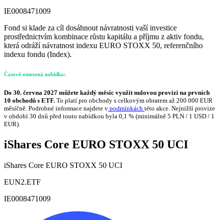
IE0008471009
Fond si klade za cíl dosáhnout návratnosti vaší investice
prostřednictvím kombinace růstu kapitálu a příjmu z aktiv fondu,
která odráží návratnost indexu EURO STOXX 50, referenčního
indexu fondu (Index).
Časově omezená nabídka:
Do 30. června 2027 můžete každý měsíc využít nulovou provizi na prvních
10 obchodů s ETF.
To platí pro obchody s celkovým obratem až 200 000 EUR
měsíčně. Podrobné informace najdete v
podmínkách
této akce. Nejnižší provize
v období 30 dnů před touto nabídkou byla 0,1 % (minimálně 5 PLN / 1 USD / 1
EUR).
iShares Core EURO STOXX 50 UCI
iShares Core EURO STOXX 50 UCI
EUN2.ETF
IE0008471009