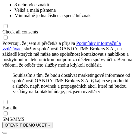
8 nebo více znaků
Velká a malá písmena
Minimálně jedna číslice a speciální znak
Check all consents
Potvrzuji, že jsem si přečetl/a a přijal/a
Podmínky informační a
vzdělávací
služby společnosti OANDA TMS Brokers S.A., na
základě kterých mě může tato společnost kontaktovat s nabídkou a
poskytnout mi telefonickou podporu za účelem správy účtu. Beru na
vědomí, že odběr této služby mohu kdykoli odhlásit.
Souhlasím s tím, že budu dostávat marketingové informace od
společnosti OANDA TMS Brokers S.A. týkající se produktů
a služeb, např. novinek a propagačních akcí, které mi budou
zasílány na kontaktní údaje, jež jsem uvedl/a v:
E-mailu
SMS/MMS
OTEVŘÍT DEMO ÚČET »