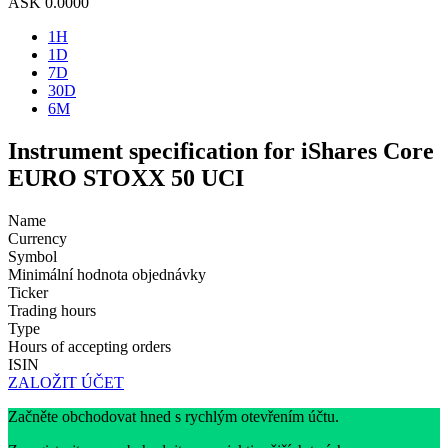
ASK
0.0000
1H
1D
7D
30D
6M
Instrument specification for iShares Core
EURO STOXX 50 UCI
Name
Currency
Symbol
Minimální hodnota objednávky
Ticker
Trading hours
Type
Hours of accepting orders
ISIN
ZALOŽIT ÚČET
Začněte obchodovat hned s rychlým otevřením účtu.