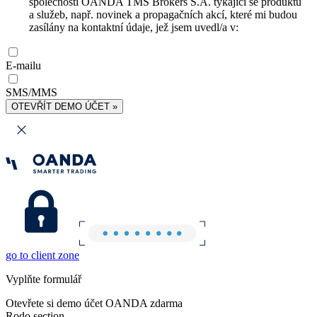
společnosti OANDA TMS Brokers S.A. týkající se produktů
a služeb, např. novinek a propagačních akcí, které mi budou
zasílány na kontaktní údaje, jež jsem uvedl/a v:
E-mailu
SMS/MMS
OTEVŘÍT DEMO ÚČET »
go to client zone
Vyplňte formulář
Otevřete si demo účet OANDA zdarma
Rodo section