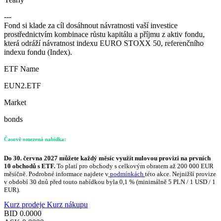
---
Fond si klade za cíl dosáhnout návratnosti vaší investice
prostřednictvím kombinace růstu kapitálu a příjmu z aktiv fondu,
která odráží návratnost indexu EURO STOXX 50, referenčního
indexu fondu (Index).
ETF Name
EUN2.ETF
Market
bonds
Časově omezená nabídka:
Do 30. června 2027 můžete každý měsíc využít nulovou provizi na prvních
10 obchodů s ETF.
To platí pro obchody s celkovým obratem až 200 000 EUR
měsíčně. Podrobné informace najdete v
podmínkách
této akce. Nejnižší provize
v období 30 dnů před touto nabídkou byla 0,1 % (minimálně 5 PLN / 1 USD / 1
EUR).
Kurz prodeje
Kurz nákupu
BID
0.0000