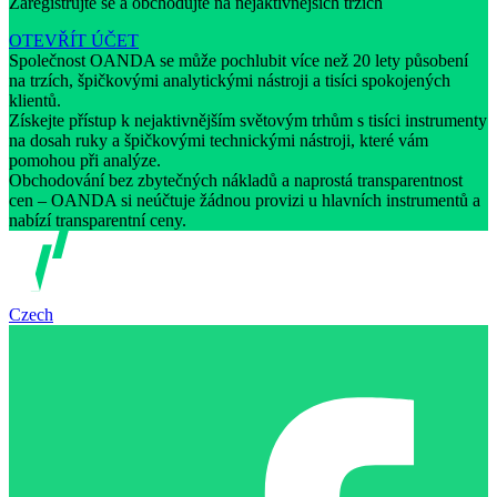
Zaregistrujte se a obchodujte na nejaktivnějších trzích
OTEVŘÍT ÚČET
Společnost OANDA se může pochlubit více než 20 lety působení
na trzích, špičkovými analytickými nástroji a tisíci spokojených
klientů.
Získejte přístup k nejaktivnějším světovým trhům s tisíci instrumenty
na dosah ruky a špičkovými technickými nástroji, které vám
pomohou při analýze.
Obchodování bez zbytečných nákladů a naprostá transparentnost
cen – OANDA si neúčtuje žádnou provizi u hlavních instrumentů a
nabízí transparentní ceny.
Czech