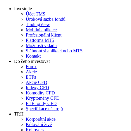
Investujte
Účet TMS
Úroková sazba fondů
TradingView
Mobilní aplikace
Profesionální klient
Platforma MT5
Možnosti vkladu
Stáhnout si aplikaci nebo MT5
Kontakt
Do čeho investovat
Forex
Akcie
ETFs
Akcie CFD
Indexy CFD
Komodity CFD
Kryptoměny CFD
ETF fondy CFD
Specifikace nástrojů
TRH
Korporátní akce
Kótování živě
Rollovers