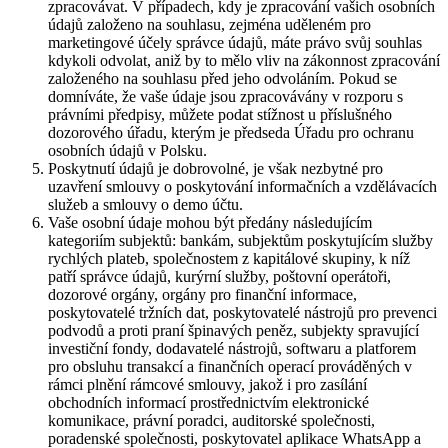
zpracovávat. V případech, kdy je zpracování vašich osobních
údajů založeno na souhlasu, zejména uděleném pro
marketingové účely správce údajů, máte právo svůj souhlas
kdykoli odvolat, aniž by to mělo vliv na zákonnost zpracování
založeného na souhlasu před jeho odvoláním. Pokud se
domníváte, že vaše údaje jsou zpracovávány v rozporu s
právními předpisy, můžete podat stížnost u příslušného
dozorového úřadu, kterým je předseda Úřadu pro ochranu
osobních údajů v Polsku.
Poskytnutí údajů je dobrovolné, je však nezbytné pro
uzavření smlouvy o poskytování informačních a vzdělávacích
služeb a smlouvy o demo účtu.
Vaše osobní údaje mohou být předány následujícím
kategoriím subjektů: bankám, subjektům poskytujícím služby
rychlých plateb, společnostem z kapitálové skupiny, k níž
patří správce údajů, kurýrní služby, poštovní operátoři,
dozorové orgány, orgány pro finanční informace,
poskytovatelé tržních dat, poskytovatelé nástrojů pro prevenci
podvodů a proti praní špinavých peněz, subjekty spravující
investiční fondy, dodavatelé nástrojů, softwaru a platforem
pro obsluhu transakcí a finančních operací prováděných v
rámci plnění rámcové smlouvy, jakož i pro zasílání
obchodních informací prostřednictvím elektronické
komunikace, právní poradci, auditorské společnosti,
poradenské společnosti, poskytovatel aplikace WhatsApp a