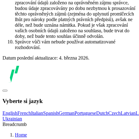
zpracování údajů založeno na oprávněném zájmu správce,
budou údaje zpracovávány po dobu nezbytnou k prosazování
těchto oprávněných zájmů (zejména do uplynutí promlčecích
lhůt pro nároky podle platných právních předpisů), avšak ne
déle, než bude uznána námitka. Pokud je však zpracování
vašich osobních údajů založeno na souhlasu, bude trvat do
doby, než bude tento souhlas účinně odvolán.
Správce vůči vám nebude používat automatizované
rozhodování.
Datum poslední aktualizace: 4. března 2026.
Vyberte si jazyk
English
French
Italian
Spanish
German
Portuguese
Dutch
Czech
Latvian
L
Ukrainian
Breadcrumb
Home