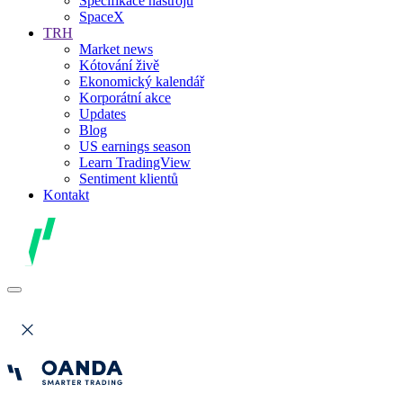
Specifikace nástrojů
SpaceX
TRH
Market news
Kótování živě
Ekonomický kalendář
Korporátní akce
Updates
Blog
US earnings season
Learn TradingView
Sentiment klientů
Kontakt