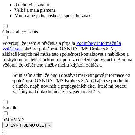
8 nebo více znaků
Velká a malá písmena
Minimálně jedna číslice a speciální znak
Check all consents
Potvrzuji, že jsem si přečetl/a a přijal/a
Podmínky informační a
vzdělávací
služby společnosti OANDA TMS Brokers S.A., na
základě kterých mě může tato společnost kontaktovat s nabídkou a
poskytnout mi telefonickou podporu za účelem správy účtu. Beru na
vědomí, že odběr této služby mohu kdykoli odhlásit.
Souhlasím s tím, že budu dostávat marketingové informace od
společnosti OANDA TMS Brokers S.A. týkající se produktů
a služeb, např. novinek a propagačních akcí, které mi budou
zasílány na kontaktní údaje, jež jsem uvedl/a v:
E-mailu
SMS/MMS
OTEVŘÍT DEMO ÚČET »