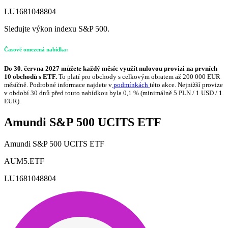
LU1681048804
Sledujte výkon indexu S&P 500.
Časově omezená nabídka:
Do 30. června 2027 můžete každý měsíc využít nulovou provizi na prvních
10 obchodů s ETF.
To platí pro obchody s celkovým obratem až 200 000 EUR
měsíčně. Podrobné informace najdete v
podmínkách
této akce. Nejnižší provize
v období 30 dnů před touto nabídkou byla 0,1 % (minimálně 5 PLN / 1 USD / 1
EUR).
Amundi S&P 500 UCITS ETF
Amundi S&P 500 UCITS ETF
AUM5.ETF
LU1681048804