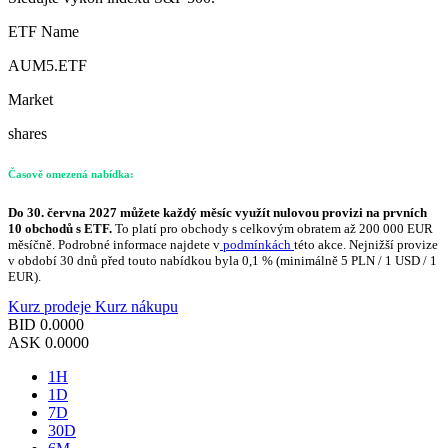
ETF Name
AUM5.ETF
Market
shares
Časově omezená nabídka:
Do 30. června 2027 můžete každý měsíc využít nulovou provizi na prvních
10 obchodů s ETF.
To platí pro obchody s celkovým obratem až 200 000 EUR
měsíčně. Podrobné informace najdete v
podmínkách
této akce. Nejnižší provize
v období 30 dnů před touto nabídkou byla 0,1 % (minimálně 5 PLN / 1 USD / 1
EUR).
Kurz prodeje
Kurz nákupu
BID
0.0000
ASK
0.0000
1H
1D
7D
30D