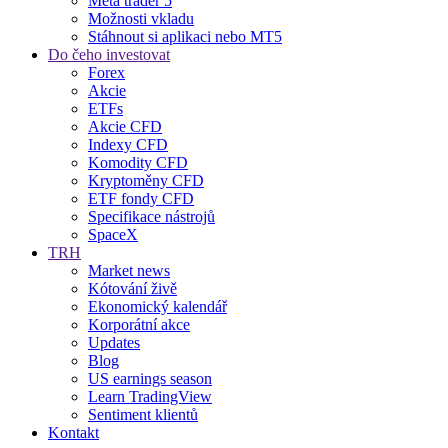
Meta trader 5
Možnosti vkladu
Stáhnout si aplikaci nebo MT5
Do čeho investovat
Forex
Akcie
ETFs
Akcie CFD
Indexy CFD
Komodity CFD
Kryptoměny CFD
ETF fondy CFD
Specifikace nástrojů
SpaceX
TRH
Market news
Kótování živě
Ekonomický kalendář
Korporátní akce
Updates
Blog
US earnings season
Learn TradingView
Sentiment klientů
Kontakt