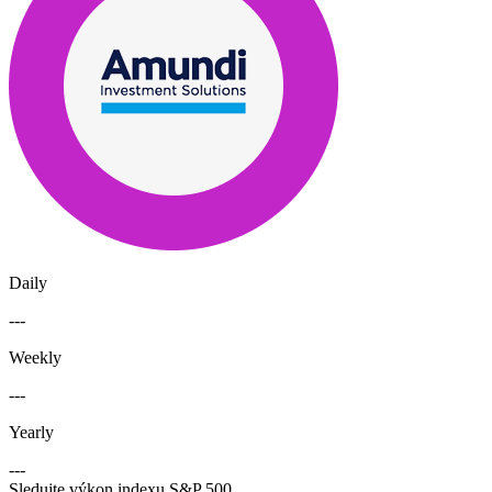
Daily
---
Weekly
---
Yearly
---
Sledujte výkon indexu S&P 500.