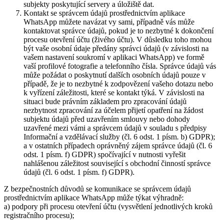
subjekty poskytující servery a úložiště dat.
Kontakt se správcem údajů prostřednictvím aplikace
WhatsApp můžete navázat vy sami, případně vás může
kontaktovat správce údajů, pokud je to nezbytné k dokončení
procesu otevření účtu (živého účtu). V důsledku toho mohou
být vaše osobní údaje předány správci údajů (v závislosti na
vašem nastavení soukromí v aplikaci WhatsApp) ve formě
vaší profilové fotografie a telefonního čísla. Správce údajů vás
může požádat o poskytnutí dalších osobních údajů pouze v
případě, že je to nezbytné k zodpovězení vašeho dotazu nebo
k vyřízení záležitosti, které se kontakt týká. V závislosti na
situaci bude právním základem pro zpracování údajů
nezbytnost zpracování za účelem přijetí opatření na žádost
subjektu údajů před uzavřením smlouvy nebo dohody
uzavřené mezi vámi a správcem údajů v souladu s předpisy
Informační a vzdělávací služby (čl. 6 odst. 1 písm. b) GDPR);
a v ostatních případech oprávněný zájem správce údajů (čl. 6
odst. 1 písm. f) GDPR) spočívající v nutnosti vyřešit
nahlášenou záležitost související s obchodní činností správce
údajů (čl. 6 odst. 1 písm. f) GDPR).
Z bezpečnostních důvodů se komunikace se správcem údajů
prostřednictvím aplikace WhatsApp může týkat výhradně:
a) podpory při procesu otevření účtu (vysvětlení jednotlivých kroků
registračního procesu);