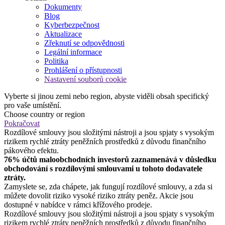
Dokumenty
Blog
Kyberbezpečnost
Aktualizace
Zřeknutí se odpovědnosti
Legální informace
Politika
Prohlášení o přístupnosti
Nastavení souborů cookie
Vyberte si jinou zemi nebo region, abyste viděli obsah specifický
pro vaše umístění.
Choose country or region
Pokračovat
Rozdílové smlouvy jsou složitými nástroji a jsou spjaty s vysokým
rizikem rychlé ztráty peněžních prostředků z důvodu finančního
pákového efektu.
76% účtů maloobchodních investorů zaznamenává v důsledku
obchodování s rozdílovými smlouvami u tohoto dodavatele
ztráty.
Zamyslete se, zda chápete, jak fungují rozdílové smlouvy, a zda si
můžete dovolit riziko vysoké riziko ztráty peněz. Akcie jsou
dostupné v nabídce v rámci křížového prodeje.
Rozdílové smlouvy jsou složitými nástroji a jsou spjaty s vysokým
rizikem rychlé ztráty peněžních prostředků z důvodu finančního