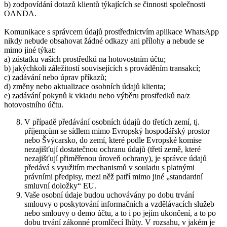
b) zodpovídání dotazů klientů týkajících se činnosti společnosti
OANDA.
Komunikace s správcem údajů prostřednictvím aplikace WhatsApp
nikdy nebude obsahovat žádné odkazy ani přílohy a nebude se
mimo jiné týkat:
a) zůstatku vašich prostředků na hotovostním účtu;
b) jakýchkoli záležitostí souvisejících s prováděním transakcí;
c) zadávání nebo úprav příkazů;
d) změny nebo aktualizace osobních údajů klienta;
e) zadávání pokynů k vkladu nebo výběru prostředků na/z
hotovostního účtu.
V případě předávání osobních údajů do třetích zemí, tj.
příjemcům se sídlem mimo Evropský hospodářský prostor
nebo Švýcarsko, do zemí, které podle Evropské komise
nezajišťují dostatečnou ochranu údajů (třetí země, které
nezajišťují přiměřenou úroveň ochrany), je správce údajů
předává s využitím mechanismů v souladu s platnými
právními předpisy, mezi něž patří mimo jiné „standardní
smluvní doložky“ EU.
Vaše osobní údaje budou uchovávány po dobu trvání
smlouvy o poskytování informačních a vzdělávacích služeb
nebo smlouvy o demo účtu, a to i po jejím ukončení, a to po
dobu trvání zákonné promlčecí lhůty. V rozsahu, v jakém je