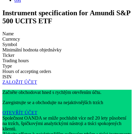
6M
Instrument specification for Amundi S&P
500 UCITS ETF
Name
Currency
Symbol
Minimální hodnota objednávky
Ticker
Trading hours
Type
Hours of accepting orders
ISIN
ZALOŽIT ÚČET
Začněte obchodovat hned s rychlým otevřením účtu.
Zaregistrujte se a obchodujte na nejaktivnějších trzích
OTEVŘÍT ÚČET
Společnost OANDA se může pochlubit více než 20 lety působení
na trzích, špičkovými analytickými nástroji a tisíci spokojených
klientů.