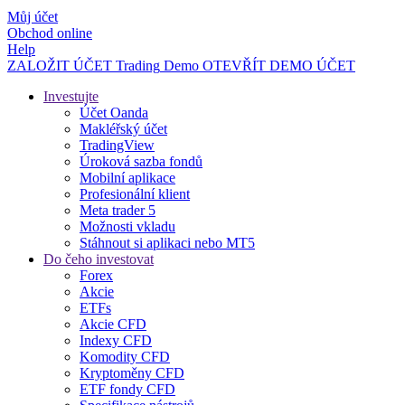
Můj účet
Obchod online
Help
ZALOŽIT ÚČET
Trading
Demo
OTEVŘÍT DEMO ÚČET
Investujte
Účet Oanda
Makléřský účet
TradingView
Úroková sazba fondů
Mobilní aplikace
Profesionální klient
Meta trader 5
Možnosti vkladu
Stáhnout si aplikaci nebo MT5
Do čeho investovat
Forex
Akcie
ETFs
Akcie CFD
Indexy CFD
Komodity CFD
Kryptoměny CFD
ETF fondy CFD