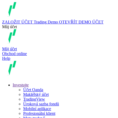
ZALOŽIT ÚČET
Trading
Demo
OTEVŘÍT DEMO ÚČET
Můj účet
Můj účet
Obchod online
Help
Investujte
Účet Oanda
Makléřský účet
TradingView
Úroková sazba fondů
Mobilní aplikace
Profesionální klient