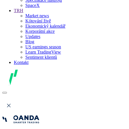
Specifikace nástrojů
SpaceX
TRH
Market news
Kótování živě
Ekonomický kalendář
Korporátní akce
Updates
Blog
US earnings season
Learn TradingView
Sentiment klientů
Kontakt