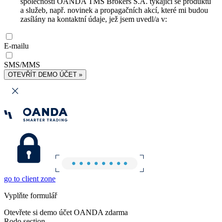
společnosti OANDA TMS Brokers S.A. týkající se produktů
a služeb, např. novinek a propagačních akcí, které mi budou
zasílány na kontaktní údaje, jež jsem uvedl/a v:
E-mailu
SMS/MMS
OTEVŘÍT DEMO ÚČET »
go to client zone
Vyplňte formulář
Otevřete si demo účet OANDA zdarma
Rodo section