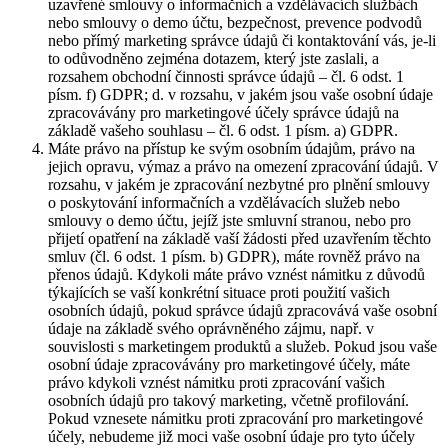
uzavřené smlouvy o informačních a vzdělávacích službách
nebo smlouvy o demo účtu, bezpečnost, prevence podvodů
nebo přímý marketing správce údajů či kontaktování vás, je-li
to odůvodněno zejména dotazem, který jste zaslali, a
rozsahem obchodní činnosti správce údajů – čl. 6 odst. 1
písm. f) GDPR; d. v rozsahu, v jakém jsou vaše osobní údaje
zpracovávány pro marketingové účely správce údajů na
základě vašeho souhlasu – čl. 6 odst. 1 písm. a) GDPR.
Máte právo na přístup ke svým osobním údajům, právo na
jejich opravu, výmaz a právo na omezení zpracování údajů. V
rozsahu, v jakém je zpracování nezbytné pro plnění smlouvy
o poskytování informačních a vzdělávacích služeb nebo
smlouvy o demo účtu, jejíž jste smluvní stranou, nebo pro
přijetí opatření na základě vaší žádosti před uzavřením těchto
smluv (čl. 6 odst. 1 písm. b) GDPR), máte rovněž právo na
přenos údajů. Kdykoli máte právo vznést námitku z důvodů
týkajících se vaší konkrétní situace proti použití vašich
osobních údajů, pokud správce údajů zpracovává vaše osobní
údaje na základě svého oprávněného zájmu, např. v
souvislosti s marketingem produktů a služeb. Pokud jsou vaše
osobní údaje zpracovávány pro marketingové účely, máte
právo kdykoli vznést námitku proti zpracování vašich
osobních údajů pro takový marketing, včetně profilování.
Pokud vznesete námitku proti zpracování pro marketingové
účely, nebudeme již moci vaše osobní údaje pro tyto účely