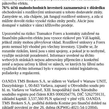
pákového efektu.
76% účtů maloobchodních investorů zaznamenává v důsledku
obchodování s rozdílovými smlouvami u tohoto dodavatele ztráty.
Zamyslete se, zda chápete, jak fungují rozdílové smlouvy, a zda si
můžete dovolit riziko vysoké riziko ztráty peněz. Akcie jsou
dostupné v nabídce v rámci křížového prodeje.
Upozornění na riziko: Transakce Forex a kontrakty založené na
finančním pákovém efektu jsou vysoce rizikové pro Váš kapitál,
jelikož ztráty mohou převyšovat vklad. Rozdílové smlouvy a Forex
proto nemusí být vhodné pro všechny investory. Ujistěte se, že
rozumíte rizikům, která jsou s nimi spojeny, a pokud je to nezbytné,
využijte nezávislé poradenství. Informace uvedené na těchto
webových stránkách nejsou adresovány příjemcům z konkrétní
země a nejsou určeny k šíření ve státech, ve kterých by šíření nebo
využívání těchto informací bylo v rozporu s místní legislativou,
požadavky a regulacemi.
OANDA TMS Brokers S.A. se sídlem ve Varšavě v Warsaw UNIT,
Daszyńskiego 1, 00-843 Varšava, zapsaný u Obvodního soudu pro
hl. m. Varšavu ve Varšavě, XIII. hospodářský úsek Národního
soudního registru pod číslem KRS 0000204776, DIČ 5262759131,
základní kapitál: 3,537,560 PLN splacený v plné výši. OANDA
TMS Brokers S.A. podléhá dohledu Komise pro finanční dohled na
základě povolení ze dne 26. dubna (KPWiG-4021-54-1/2004).