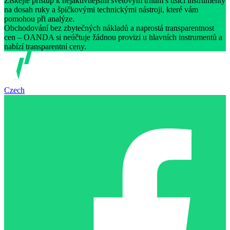
Získejte přístup k nejaktivnějším světovým trhům s tisíci instrumenty
na dosah ruky a špičkovými technickými nástroji, které vám
pomohou při analýze.
Obchodování bez zbytečných nákladů a naprostá transparentnost
cen – OANDA si neúčtuje žádnou provizi u hlavních instrumentů a
nabízí transparentní ceny.
Czech