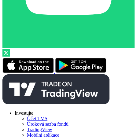
Investujte
Účet TMS
Úroková sazba fondů
TradingView
Mobilní aplikace