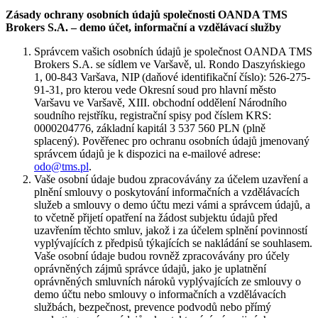
Zásady ochrany osobních údajů společnosti OANDA TMS
Brokers S.A. – demo účet, informační a vzdělávací služby
Správcem vašich osobních údajů je společnost OANDA TMS
Brokers S.A. se sídlem ve Varšavě, ul. Rondo Daszyńskiego
1, 00-843 Varšava, NIP (daňové identifikační číslo): 526-275-
91-31, pro kterou vede Okresní soud pro hlavní město
Varšavu ve Varšavě, XIII. obchodní oddělení Národního
soudního rejstříku, registrační spisy pod číslem KRS:
0000204776, základní kapitál 3 537 560 PLN (plně
splacený). Pověřenec pro ochranu osobních údajů jmenovaný
správcem údajů je k dispozici na e-mailové adrese:
odo@tms.pl
.
Vaše osobní údaje budou zpracovávány za účelem uzavření a
plnění smlouvy o poskytování informačních a vzdělávacích
služeb a smlouvy o demo účtu mezi vámi a správcem údajů, a
to včetně přijetí opatření na žádost subjektu údajů před
uzavřením těchto smluv, jakož i za účelem splnění povinností
vyplývajících z předpisů týkajících se nakládání se souhlasem.
Vaše osobní údaje budou rovněž zpracovávány pro účely
oprávněných zájmů správce údajů, jako je uplatnění
oprávněných smluvních nároků vyplývajících ze smlouvy o
demo účtu nebo smlouvy o informačních a vzdělávacích
službách, bezpečnost, prevence podvodů nebo přímý