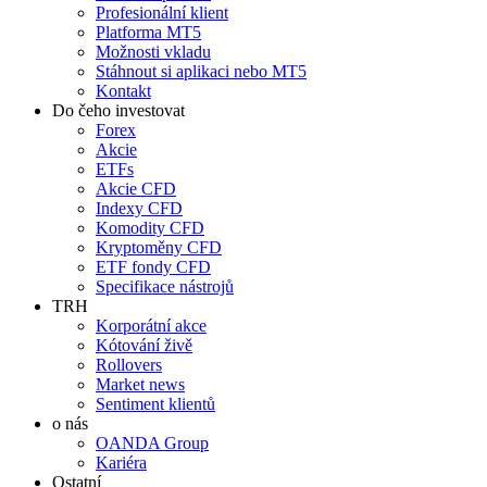
Profesionální klient
Platforma MT5
Možnosti vkladu
Stáhnout si aplikaci nebo MT5
Kontakt
Do čeho investovat
Forex
Akcie
ETFs
Akcie CFD
Indexy CFD
Komodity CFD
Kryptoměny CFD
ETF fondy CFD
Specifikace nástrojů
TRH
Korporátní akce
Kótování živě
Rollovers
Market news
Sentiment klientů
o nás
OANDA Group
Kariéra
Ostatní