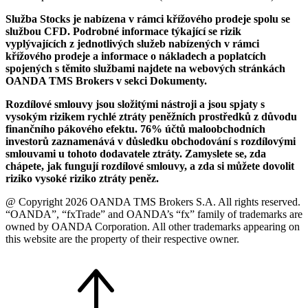
Služba Stocks je nabízena v rámci křížového prodeje spolu se
službou CFD. Podrobné informace týkající se rizik
vyplývajících z jednotlivých služeb nabízených v rámci
křížového prodeje a informace o nákladech a poplatcích
spojených s těmito službami najdete na webových stránkách
OANDA TMS Brokers v sekci Dokumenty.
Rozdílové smlouvy jsou složitými nástroji a jsou spjaty s
vysokým rizikem rychlé ztráty peněžních prostředků z důvodu
finančního pákového efektu. 76% účtů maloobchodních
investorů zaznamenává v důsledku obchodování s rozdílovými
smlouvami u tohoto dodavatele ztráty. Zamyslete se, zda
chápete, jak fungují rozdílové smlouvy, a zda si můžete dovolit
riziko vysoké riziko ztráty peněz.
@ Copyright 2026 OANDA TMS Brokers S.A. All rights reserved.
“OANDA”, “fxTrade” and OANDA’s “fx” family of trademarks are
owned by OANDA Corporation. All other trademarks appearing on
this website are the property of their respective owner.