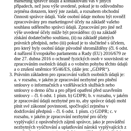
marketing správce údajů a kontaktování vás v jiných
případech, než jsou výše uvedené, pokud je to odůvodněno
zejména dotazem, který jste zaslali, a rozsahem obchodní
činnosti správce údajů. Vaše osobní údaje mohou být rovněž
zpracovávány pro marketingové účely na základě vašeho
souhlasu uděleného správci údajů. Zpracování pro jiné než
výše uvedené účely může být prováděno: (i) na základě
získání dodatečného souhlasu, (ii) na základě platných
právních předpisů, nebo (iii) pokud je to slučitelné s účelem,
pro který byly osobní údaje původně shromážděny (čl. 6 odst.
4 nařízení Evropského parlamentu a Rady (EU) 2016/679 ze
dne 27. dubna 2016 o ochraně fyzických osob v souvislosti se
zpracováním osobních údajů a o volném pohybu těchto údajů
a o zrušení směrnice 95/46/ES, (dále jen: „GDPR“).
Právním základem pro zpracování vašich osobních údajů je:
a. v rozsahu, v jakém je zpracování nezbytné pro plnění
smlouvy o informačních a vzdělávacích službách nebo
smlouvy o demo účtu a pro přijetí opatření před uzavřením
smlouvy – čl. 6 odst. 1 písm. b) GDPR; b. v rozsahu, v jakém
je zpracování údajů nezbytné pro to, aby správce údajů mohl
plnit své zákonné povinnosti, spočívající zejména v
dodržování předpisů – čl. 6 odst. 1 písm. c) GDPR; c. v
rozsahu, v jakém je zpracování nezbytné pro účely
vyplývající z oprávněných zájmů správce, jako je provádění
nezbytných vyúčtování a uplatňování nároků vyplývajících z