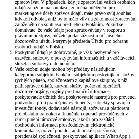
zpracovávat. V případech, kdy je zpracování vašich osobních
údajů založeno na souhlasu, zejména uděleném pro
marketingové účely správce údajů, máte právo svůj souhlas
kdykoli odvolat, aniž by to mělo vliv na zákonnost zpracování
založeného na souhlasu před jeho odvoláním. Pokud se
domníváte, že vaše údaje jsou zpracovávány v rozporu s
právními předpisy, můžete podat stížnost u příslušného
dozorového úřadu, kterým je předseda Úřadu pro ochranu
osobních údajů v Polsku.
Poskytnutí údajů je dobrovolné, je však nezbytné pro
uzavření smlouvy o poskytování informačních a vzdělávacích
služeb a smlouvy o demo účtu.
Vaše osobní údaje mohou být předány následujícím
kategoriím subjektů: bankám, subjektům poskytujícím služby
rychlých plateb, společnostem z kapitálové skupiny, k níž
patří správce údajů, kurýrní služby, poštovní operátoři,
dozorové orgány, orgány pro finanční informace,
poskytovatelé tržních dat, poskytovatelé nástrojů pro prevenci
podvodů a proti praní špinavých peněz, subjekty spravující
investiční fondy, dodavatelé nástrojů, softwaru a platforem
pro obsluhu transakcí a finančních operací prováděných v
rámci plnění rámcové smlouvy, jakož i pro zasílání
obchodních informací prostřednictvím elektronické
komunikace, právní poradci, auditorské společnosti,
poradenské společnosti, poskytovatel aplikace WhatsApp a