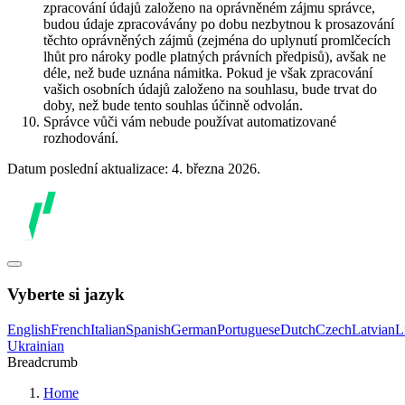
zpracování údajů založeno na oprávněném zájmu správce,
budou údaje zpracovávány po dobu nezbytnou k prosazování
těchto oprávněných zájmů (zejména do uplynutí promlčecích
lhůt pro nároky podle platných právních předpisů), avšak ne
déle, než bude uznána námitka. Pokud je však zpracování
vašich osobních údajů založeno na souhlasu, bude trvat do
doby, než bude tento souhlas účinně odvolán.
Správce vůči vám nebude používat automatizované
rozhodování.
Datum poslední aktualizace: 4. března 2026.
Vyberte si jazyk
English
French
Italian
Spanish
German
Portuguese
Dutch
Czech
Latvian
L
Ukrainian
Breadcrumb
Home