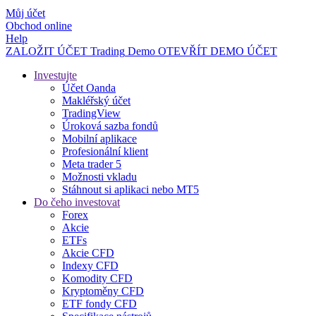
Můj účet
Obchod online
Help
ZALOŽIT ÚČET
Trading
Demo
OTEVŘÍT DEMO ÚČET
Investujte
Účet Oanda
Makléřský účet
TradingView
Úroková sazba fondů
Mobilní aplikace
Profesionální klient
Meta trader 5
Možnosti vkladu
Stáhnout si aplikaci nebo MT5
Do čeho investovat
Forex
Akcie
ETFs
Akcie CFD
Indexy CFD
Komodity CFD
Kryptoměny CFD
ETF fondy CFD