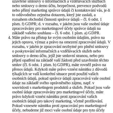
uzavřené smlouvy o informačních a vzdělávacích službách
nebo smlouvy o demo účtu, bezpečnost, prevence podvodů
nebo přímý marketing správce údajů či kontaktování vás, je-li
to odůvodněno zejména dotazem, který jste zaslali, a
rozsahem obchodní činnosti správce údajů – čl. 6 odst. 1
písm. f) GDPR; d. v rozsahu, v jakém jsou vaše osobní údaje
zpracovávány pro marketingové účely správce údajů na
základě vašeho souhlasu – čl. 6 odst. 1 písm. a) GDPR.
Máte právo na přístup ke svým osobním údajům, právo na
jejich opravu, výmaz a právo na omezení zpracování údajů. V
rozsahu, v jakém je zpracování nezbytné pro plnění smlouvy
o poskytování informačních a vzdělávacích služeb nebo
smlouvy o demo účtu, jejíž jste smluvní stranou, nebo pro
přijetí opatření na základě vaší žádosti před uzavřením těchto
smluv (čl. 6 odst. 1 písm. b) GDPR), máte rovněž právo na
přenos údajů. Kdykoli máte právo vznést námitku z důvodů
týkajících se vaší konkrétní situace proti použití vašich
osobních údajů, pokud správce údajů zpracovává vaše osobní
údaje na základě svého oprávněného zájmu, např. v
souvislosti s marketingem produktů a služeb. Pokud jsou vaše
osobní údaje zpracovávány pro marketingové účely, máte
právo kdykoli vznést námitku proti zpracování vašich
osobních údajů pro takový marketing, včetně profilování.
Pokud vznesete námitku proti zpracování pro marketingové
účely, nebudeme již moci vaše osobní údaje pro tyto účely