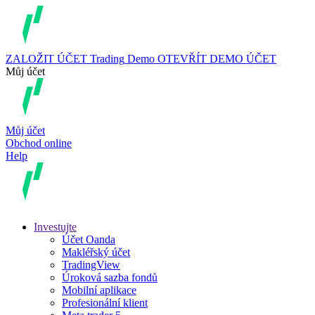
ZALOŽIT ÚČET
Trading
Demo
OTEVŘÍT DEMO ÚČET
Můj účet
Můj účet
Obchod online
Help
Investujte
Účet Oanda
Makléřský účet
TradingView
Úroková sazba fondů
Mobilní aplikace
Profesionální klient