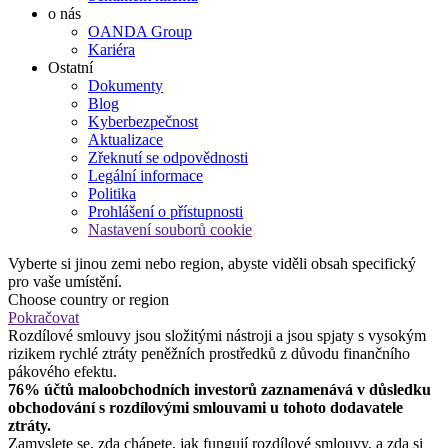
o nás
OANDA Group
Kariéra
Ostatní
Dokumenty
Blog
Kyberbezpečnost
Aktualizace
Zřeknutí se odpovědnosti
Legální informace
Politika
Prohlášení o přístupnosti
Nastavení souborů cookie
Vyberte si jinou zemi nebo region, abyste viděli obsah specifický
pro vaše umístění.
Choose country or region
Pokračovat
Rozdílové smlouvy jsou složitými nástroji a jsou spjaty s vysokým
rizikem rychlé ztráty peněžních prostředků z důvodu finančního
pákového efektu.
76% účtů maloobchodních investorů zaznamenává v důsledku
obchodování s rozdílovými smlouvami u tohoto dodavatele
ztráty.
Zamyslete se, zda chápete, jak fungují rozdílové smlouvy, a zda si