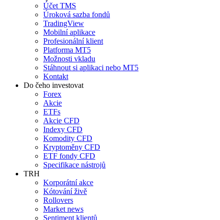
Účet TMS
Úroková sazba fondů
TradingView
Mobilní aplikace
Profesionální klient
Platforma MT5
Možnosti vkladu
Stáhnout si aplikaci nebo MT5
Kontakt
Do čeho investovat
Forex
Akcie
ETFs
Akcie CFD
Indexy CFD
Komodity CFD
Kryptoměny CFD
ETF fondy CFD
Specifikace nástrojů
TRH
Korporátní akce
Kótování živě
Rollovers
Market news
Sentiment klientů