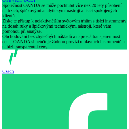
OTEVŘÍT ÚČET
Společnost OANDA se může pochlubit více než 20 lety působení
na trzích, špičkovými analytickými nástroji a tisíci spokojených
klientů.
Získejte přístup k nejaktivnějším světovým trhům s tisíci instrumenty
na dosah ruky a špičkovými technickými nástroji, které vám
pomohou při analýze.
Obchodování bez zbytečných nákladů a naprostá transparentnost
cen – OANDA si neúčtuje žádnou provizi u hlavních instrumentů a
nabízí transparentní ceny.
Czech