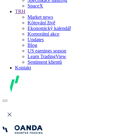
Specifikace nástrojů
SpaceX
TRH
Market news
Kótování živě
Ekonomický kalendář
Korporátní akce
Updates
Blog
US earnings season
Learn TradingView
Sentiment klientů
Kontakt