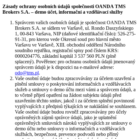
Zásady ochrany osobních údajů společnosti OANDA TMS
Brokers S.A. – demo účet, informační a vzdělávací služby
Správcem vašich osobních údajů je společnost OANDA TMS
Brokers S.A. se sídlem ve Varšavě, ul. Rondo Daszyńskiego
1, 00-843 Varšava, NIP (daňové identifikační číslo): 526-275-
91-31, pro kterou vede Okresní soud pro hlavní město
Varšavu ve Varšavě, XIII. obchodní oddělení Národního
soudního rejstříku, registrační spisy pod číslem KRS:
0000204776, základní kapitál 3 537 560 PLN (plně
splacený). Pověřenec pro ochranu osobních údajů jmenovaný
správcem údajů je k dispozici na e-mailové adrese:
odo@tms.pl
.
Vaše osobní údaje budou zpracovávány za účelem uzavření a
plnění smlouvy o poskytování informačních a vzdělávacích
služeb a smlouvy o demo účtu mezi vámi a správcem údajů, a
to včetně přijetí opatření na žádost subjektu údajů před
uzavřením těchto smluv, jakož i za účelem splnění povinností
vyplývajících z předpisů týkajících se nakládání se souhlasem.
Vaše osobní údaje budou rovněž zpracovávány pro účely
oprávněných zájmů správce údajů, jako je uplatnění
oprávněných smluvních nároků vyplývajících ze smlouvy o
demo účtu nebo smlouvy o informačních a vzdělávacích
službách, bezpečnost, prevence podvodů nebo přímý