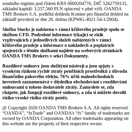
soudního registru pod číslem KRS 0000204776, DIČ 5262759131,
základní kapitál: 3,537,560 PLN splacený v plné výši. OANDA
TMS Brokers S.A. podléhá dohledu Komise pro finanční dohled na
základě povolení ze dne 26. dubna (KPWiG-4021-54-1/2004).
Služba Stocks je nabízena v rámci křížového prodeje spolu se
službou CFD. Podrobné informace týkající se rizik
vyplývajících z jednotlivých služeb nabízených v rámci
křížového prodeje a informace o nákladech a poplatcích
spojených s těmito službami najdete na webových stránkách
OANDA TMS Brokers v sekci Dokumenty.
Rozdílové smlouvy jsou složitými nástroji a jsou spjaty s
vysokým rizikem rychlé ztráty peněžních prostředků z důvodu
finančního pákového efektu. 76% účtů maloobchodních
investorů zaznamenává v důsledku obchodování s rozdílovými
smlouvami u tohoto dodavatele ztráty. Zamyslete se, zda
chápete, jak fungují rozdílové smlouvy, a zda si můžete dovolit
riziko vysoké riziko ztráty peněz.
@ Copyright 2026 OANDA TMS Brokers S.A. All rights reserved.
“OANDA”, “fxTrade” and OANDA’s “fx” family of trademarks are
owned by OANDA Corporation. All other trademarks appearing on
this website are the property of their respective owner.