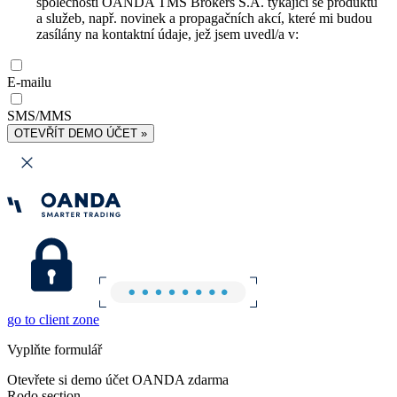
společnosti OANDA TMS Brokers S.A. týkající se produktů
a služeb, např. novinek a propagačních akcí, které mi budou
zasílány na kontaktní údaje, jež jsem uvedl/a v:
E-mailu
SMS/MMS
OTEVŘÍT DEMO ÚČET »
go to client zone
Vyplňte formulář
Otevřete si demo účet OANDA zdarma
Rodo section