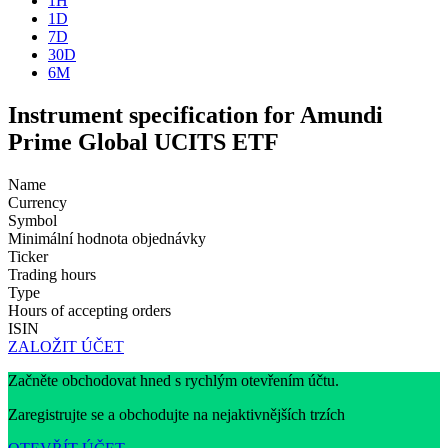
1H
1D
7D
30D
6M
Instrument specification for Amundi
Prime Global UCITS ETF
Name
Currency
Symbol
Minimální hodnota objednávky
Ticker
Trading hours
Type
Hours of accepting orders
ISIN
ZALOŽIT ÚČET
Začněte obchodovat hned s rychlým otevřením účtu.
Zaregistrujte se a obchodujte na nejaktivnějších trzích