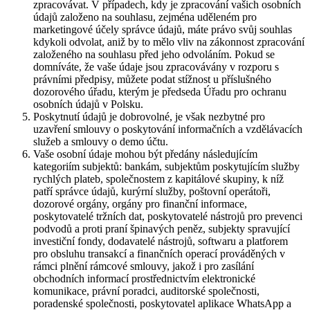
zpracovávat. V případech, kdy je zpracování vašich osobních
údajů založeno na souhlasu, zejména uděleném pro
marketingové účely správce údajů, máte právo svůj souhlas
kdykoli odvolat, aniž by to mělo vliv na zákonnost zpracování
založeného na souhlasu před jeho odvoláním. Pokud se
domníváte, že vaše údaje jsou zpracovávány v rozporu s
právními předpisy, můžete podat stížnost u příslušného
dozorového úřadu, kterým je předseda Úřadu pro ochranu
osobních údajů v Polsku.
Poskytnutí údajů je dobrovolné, je však nezbytné pro
uzavření smlouvy o poskytování informačních a vzdělávacích
služeb a smlouvy o demo účtu.
Vaše osobní údaje mohou být předány následujícím
kategoriím subjektů: bankám, subjektům poskytujícím služby
rychlých plateb, společnostem z kapitálové skupiny, k níž
patří správce údajů, kurýrní služby, poštovní operátoři,
dozorové orgány, orgány pro finanční informace,
poskytovatelé tržních dat, poskytovatelé nástrojů pro prevenci
podvodů a proti praní špinavých peněz, subjekty spravující
investiční fondy, dodavatelé nástrojů, softwaru a platforem
pro obsluhu transakcí a finančních operací prováděných v
rámci plnění rámcové smlouvy, jakož i pro zasílání
obchodních informací prostřednictvím elektronické
komunikace, právní poradci, auditorské společnosti,
poradenské společnosti, poskytovatel aplikace WhatsApp a