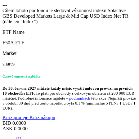
---
Cílem tohoto podfondu je sledovat výkonnost indexu Solactive
GBS Developed Markets Large & Mid Cap USD Index Net TR
(dále jen "Index").
ETF Name
F50A.ETF
Market
shares
Časově omezená nabídka:
Do 30. června 2027 můžete každý měsíc využít nulovou provizi na prvních
10 obchodů s ETF.
To platí pro obchody s celkovým obratem až 200 000 EUR
měsíčně. Podrobné informace najdete v
podmínkách
této akce. Nejnižší provize
v období 30 dnů před touto nabídkou byla 0,1 % (minimálně 5 PLN / 1 USD / 1
EUR).
Kurz prodeje
Kurz nákupu
BID
0.0000
ASK
0.0000