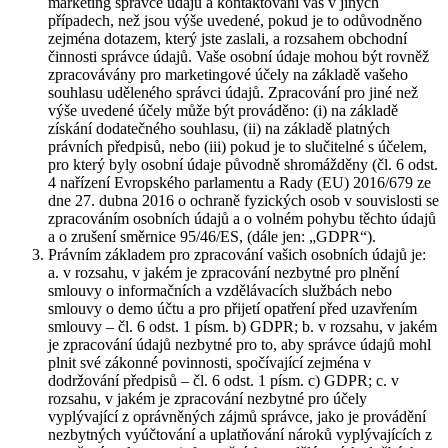
marketing správce údajů a kontaktování vás v jiných
případech, než jsou výše uvedené, pokud je to odůvodněno
zejména dotazem, který jste zaslali, a rozsahem obchodní
činnosti správce údajů. Vaše osobní údaje mohou být rovněž
zpracovávány pro marketingové účely na základě vašeho
souhlasu uděleného správci údajů. Zpracování pro jiné než
výše uvedené účely může být prováděno: (i) na základě
získání dodatečného souhlasu, (ii) na základě platných
právních předpisů, nebo (iii) pokud je to slučitelné s účelem,
pro který byly osobní údaje původně shromážděny (čl. 6 odst.
4 nařízení Evropského parlamentu a Rady (EU) 2016/679 ze
dne 27. dubna 2016 o ochraně fyzických osob v souvislosti se
zpracováním osobních údajů a o volném pohybu těchto údajů
a o zrušení směrnice 95/46/ES, (dále jen: „GDPR“).
Právním základem pro zpracování vašich osobních údajů je:
a. v rozsahu, v jakém je zpracování nezbytné pro plnění
smlouvy o informačních a vzdělávacích službách nebo
smlouvy o demo účtu a pro přijetí opatření před uzavřením
smlouvy – čl. 6 odst. 1 písm. b) GDPR; b. v rozsahu, v jakém
je zpracování údajů nezbytné pro to, aby správce údajů mohl
plnit své zákonné povinnosti, spočívající zejména v
dodržování předpisů – čl. 6 odst. 1 písm. c) GDPR; c. v
rozsahu, v jakém je zpracování nezbytné pro účely
vyplývající z oprávněných zájmů správce, jako je provádění
nezbytných vyúčtování a uplatňování nároků vyplývajících z