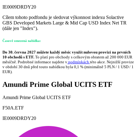
IE0009DRDY20
Cílem tohoto podfondu je sledovat výkonnost indexu Solactive
GBS Developed Markets Large & Mid Cap USD Index Net TR
(dále jen "Index").
Časově omezená nabídka:
Do 30. června 2027 můžete každý měsíc využít nulovou provizi na prvních
10 obchodů s ETF.
To platí pro obchody s celkovým obratem až 200 000 EUR
měsíčně. Podrobné informace najdete v
podmínkách
této akce. Nejnižší provize
v období 30 dnů před touto nabídkou byla 0,1 % (minimálně 5 PLN / 1 USD / 1
EUR).
Amundi Prime Global UCITS ETF
Amundi Prime Global UCITS ETF
F50A.ETF
IE0009DRDY20