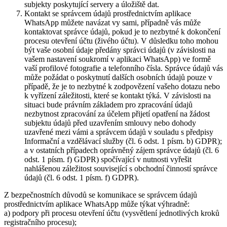
subjekty poskytující servery a úložiště dat.
Kontakt se správcem údajů prostřednictvím aplikace
WhatsApp můžete navázat vy sami, případně vás může
kontaktovat správce údajů, pokud je to nezbytné k dokončení
procesu otevření účtu (živého účtu). V důsledku toho mohou
být vaše osobní údaje předány správci údajů (v závislosti na
vašem nastavení soukromí v aplikaci WhatsApp) ve formě
vaší profilové fotografie a telefonního čísla. Správce údajů vás
může požádat o poskytnutí dalších osobních údajů pouze v
případě, že je to nezbytné k zodpovězení vašeho dotazu nebo
k vyřízení záležitosti, které se kontakt týká. V závislosti na
situaci bude právním základem pro zpracování údajů
nezbytnost zpracování za účelem přijetí opatření na žádost
subjektu údajů před uzavřením smlouvy nebo dohody
uzavřené mezi vámi a správcem údajů v souladu s předpisy
Informační a vzdělávací služby (čl. 6 odst. 1 písm. b) GDPR);
a v ostatních případech oprávněný zájem správce údajů (čl. 6
odst. 1 písm. f) GDPR) spočívající v nutnosti vyřešit
nahlášenou záležitost související s obchodní činností správce
údajů (čl. 6 odst. 1 písm. f) GDPR).
Z bezpečnostních důvodů se komunikace se správcem údajů
prostřednictvím aplikace WhatsApp může týkat výhradně:
a) podpory při procesu otevření účtu (vysvětlení jednotlivých kroků
registračního procesu);