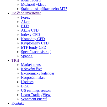
Meta trader 5
Možnosti vkladu
Stáhnout si aplikaci nebo MT5
Do čeho investovat
Forex
Akcie
ETFs
Akcie CFD
Indexy CFD
Komodity CFD
Kryptoměny CFD
ETF fondy CFD
Specifikace nástrojů
SpaceX
TRH
Market news
Kótování živě
Ekonomický kalendář
Korporátní akce
Updates
Blog
US earnings season
Learn TradingView
Sentiment klientů
Kontakt