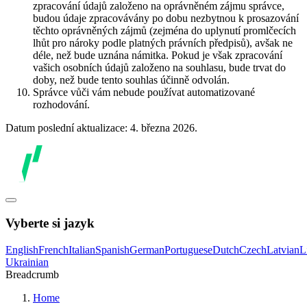
zpracování údajů založeno na oprávněném zájmu správce,
budou údaje zpracovávány po dobu nezbytnou k prosazování
těchto oprávněných zájmů (zejména do uplynutí promlčecích
lhůt pro nároky podle platných právních předpisů), avšak ne
déle, než bude uznána námitka. Pokud je však zpracování
vašich osobních údajů založeno na souhlasu, bude trvat do
doby, než bude tento souhlas účinně odvolán.
Správce vůči vám nebude používat automatizované
rozhodování.
Datum poslední aktualizace: 4. března 2026.
Vyberte si jazyk
English
French
Italian
Spanish
German
Portuguese
Dutch
Czech
Latvian
L
Ukrainian
Breadcrumb
Home