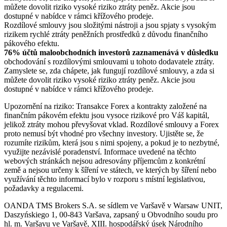
můžete dovolit riziko vysoké riziko ztráty peněz. Akcie jsou
dostupné v nabídce v rámci křížového prodeje.
Rozdílové smlouvy jsou složitými nástroji a jsou spjaty s vysokým
rizikem rychlé ztráty peněžních prostředků z důvodu finančního
pákového efektu.
76% účtů maloobchodních investorů zaznamenává v důsledku
obchodování s rozdílovými smlouvami u tohoto dodavatele ztráty.
Zamyslete se, zda chápete, jak fungují rozdílové smlouvy, a zda si
můžete dovolit riziko vysoké riziko ztráty peněz. Akcie jsou
dostupné v nabídce v rámci křížového prodeje.
Upozornění na riziko: Transakce Forex a kontrakty založené na
finančním pákovém efektu jsou vysoce rizikové pro Váš kapitál,
jelikož ztráty mohou převyšovat vklad. Rozdílové smlouvy a Forex
proto nemusí být vhodné pro všechny investory. Ujistěte se, že
rozumíte rizikům, která jsou s nimi spojeny, a pokud je to nezbytné,
využijte nezávislé poradenství. Informace uvedené na těchto
webových stránkách nejsou adresovány příjemcům z konkrétní
země a nejsou určeny k šíření ve státech, ve kterých by šíření nebo
využívání těchto informací bylo v rozporu s místní legislativou,
požadavky a regulacemi.
OANDA TMS Brokers S.A. se sídlem ve Varšavě v Warsaw UNIT,
Daszyńskiego 1, 00-843 Varšava, zapsaný u Obvodního soudu pro
hl. m. Varšavu ve Varšavě, XIII. hospodářský úsek Národního