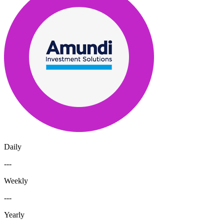
Daily
---
Weekly
---
Yearly