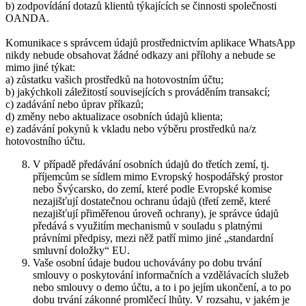
b) zodpovídání dotazů klientů týkajících se činnosti společnosti
OANDA.
Komunikace s správcem údajů prostřednictvím aplikace WhatsApp
nikdy nebude obsahovat žádné odkazy ani přílohy a nebude se
mimo jiné týkat:
a) zůstatku vašich prostředků na hotovostním účtu;
b) jakýchkoli záležitostí souvisejících s prováděním transakcí;
c) zadávání nebo úprav příkazů;
d) změny nebo aktualizace osobních údajů klienta;
e) zadávání pokynů k vkladu nebo výběru prostředků na/z
hotovostního účtu.
V případě předávání osobních údajů do třetích zemí, tj.
příjemcům se sídlem mimo Evropský hospodářský prostor
nebo Švýcarsko, do zemí, které podle Evropské komise
nezajišťují dostatečnou ochranu údajů (třetí země, které
nezajišťují přiměřenou úroveň ochrany), je správce údajů
předává s využitím mechanismů v souladu s platnými
právními předpisy, mezi něž patří mimo jiné „standardní
smluvní doložky“ EU.
Vaše osobní údaje budou uchovávány po dobu trvání
smlouvy o poskytování informačních a vzdělávacích služeb
nebo smlouvy o demo účtu, a to i po jejím ukončení, a to po
dobu trvání zákonné promlčecí lhůty. V rozsahu, v jakém je