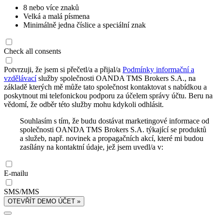
8 nebo více znaků
Velká a malá písmena
Minimálně jedna číslice a speciální znak
Check all consents
Potvrzuji, že jsem si přečetl/a a přijal/a
Podmínky informační a
vzdělávací
služby společnosti OANDA TMS Brokers S.A., na
základě kterých mě může tato společnost kontaktovat s nabídkou a
poskytnout mi telefonickou podporu za účelem správy účtu. Beru na
vědomí, že odběr této služby mohu kdykoli odhlásit.
Souhlasím s tím, že budu dostávat marketingové informace od
společnosti OANDA TMS Brokers S.A. týkající se produktů
a služeb, např. novinek a propagačních akcí, které mi budou
zasílány na kontaktní údaje, jež jsem uvedl/a v:
E-mailu
SMS/MMS
OTEVŘÍT DEMO ÚČET »