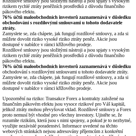
Rozdílové smlouvy jsou složitými nástroji a jsou spjaty s vysokým
rizikem rychlé ztráty peněžních prostředků z důvodu finančního
pákového efektu.
76% účtů maloobchodních investorů zaznamenává v důsledku
obchodování s rozdílovými smlouvami u tohoto dodavatele
ztráty.
Zamyslete se, zda chápete, jak fungují rozdílové smlouvy, a zda si
můžete dovolit riziko vysoké riziko ztráty peněz. Akcie jsou
dostupné v nabídce v rámci křížového prodeje.
Rozdílové smlouvy jsou složitými nástroji a jsou spjaty s vysokým
rizikem rychlé ztráty peněžních prostředků z důvodu finančního
pákového efektu.
76% účtů maloobchodních investorů zaznamenává v důsledku
obchodování s rozdílovými smlouvami u tohoto dodavatele ztráty.
Zamyslete se, zda chápete, jak fungují rozdílové smlouvy, a zda si
můžete dovolit riziko vysoké riziko ztráty peněz. Akcie jsou
dostupné v nabídce v rámci křížového prodeje.
Upozornění na riziko: Transakce Forex a kontrakty založené na
finančním pákovém efektu jsou vysoce rizikové pro Váš kapitál,
jelikož ztráty mohou převyšovat vklad. Rozdílové smlouvy a Forex
proto nemusí být vhodné pro všechny investory. Ujistěte se, že
rozumíte rizikům, která jsou s nimi spojeny, a pokud je to nezbytné,
využijte nezávislé poradenství. Informace uvedené na těchto
webových stránkách nejsou adresovány příjemcům z konkrétní