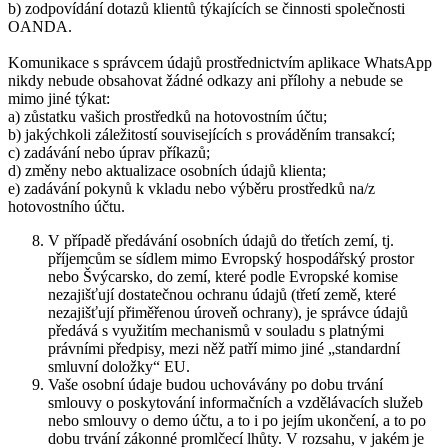
b) zodpovídání dotazů klientů týkajících se činnosti společnosti
OANDA.
Komunikace s správcem údajů prostřednictvím aplikace WhatsApp
nikdy nebude obsahovat žádné odkazy ani přílohy a nebude se
mimo jiné týkat:
a) zůstatku vašich prostředků na hotovostním účtu;
b) jakýchkoli záležitostí souvisejících s prováděním transakcí;
c) zadávání nebo úprav příkazů;
d) změny nebo aktualizace osobních údajů klienta;
e) zadávání pokynů k vkladu nebo výběru prostředků na/z
hotovostního účtu.
V případě předávání osobních údajů do třetích zemí, tj.
příjemcům se sídlem mimo Evropský hospodářský prostor
nebo Švýcarsko, do zemí, které podle Evropské komise
nezajišťují dostatečnou ochranu údajů (třetí země, které
nezajišťují přiměřenou úroveň ochrany), je správce údajů
předává s využitím mechanismů v souladu s platnými
právními předpisy, mezi něž patří mimo jiné „standardní
smluvní doložky“ EU.
Vaše osobní údaje budou uchovávány po dobu trvání
smlouvy o poskytování informačních a vzdělávacích služeb
nebo smlouvy o demo účtu, a to i po jejím ukončení, a to po
dobu trvání zákonné promlčecí lhůty. V rozsahu, v jakém je