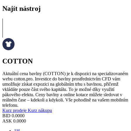
Najít nástroj
COTTON
Aktuální cena bavlny (COTTON) je k dispozici na specializovaném
webu cotton.pro. Investice do bavlny prostřednictvím CFD vám
umožňuje získat expozici na globálním trhu s bavlnou, přičemž
vkládáte pouze část svého kapitálu. To je možné díky využití
pákového efektu. Ceny bavlny a online kotace můžete sledovat v
reálném čase – kdekoli a kdykoli. Vše pohodlně na vašem mobilním
telefonu.
Kurz prodeje
Kurz nákupu
BID
0.0000
ASK
0.0000
1H