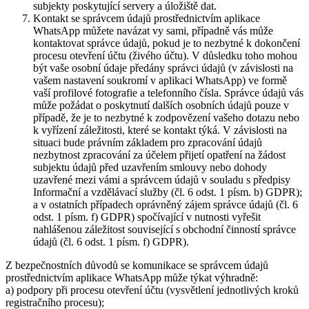
subjekty poskytující servery a úložiště dat.
Kontakt se správcem údajů prostřednictvím aplikace
WhatsApp můžete navázat vy sami, případně vás může
kontaktovat správce údajů, pokud je to nezbytné k dokončení
procesu otevření účtu (živého účtu). V důsledku toho mohou
být vaše osobní údaje předány správci údajů (v závislosti na
vašem nastavení soukromí v aplikaci WhatsApp) ve formě
vaší profilové fotografie a telefonního čísla. Správce údajů vás
může požádat o poskytnutí dalších osobních údajů pouze v
případě, že je to nezbytné k zodpovězení vašeho dotazu nebo
k vyřízení záležitosti, které se kontakt týká. V závislosti na
situaci bude právním základem pro zpracování údajů
nezbytnost zpracování za účelem přijetí opatření na žádost
subjektu údajů před uzavřením smlouvy nebo dohody
uzavřené mezi vámi a správcem údajů v souladu s předpisy
Informační a vzdělávací služby (čl. 6 odst. 1 písm. b) GDPR);
a v ostatních případech oprávněný zájem správce údajů (čl. 6
odst. 1 písm. f) GDPR) spočívající v nutnosti vyřešit
nahlášenou záležitost související s obchodní činností správce
údajů (čl. 6 odst. 1 písm. f) GDPR).
Z bezpečnostních důvodů se komunikace se správcem údajů
prostřednictvím aplikace WhatsApp může týkat výhradně:
a) podpory při procesu otevření účtu (vysvětlení jednotlivých kroků
registračního procesu);