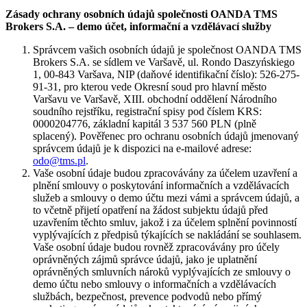
Zásady ochrany osobních údajů společnosti OANDA TMS
Brokers S.A. – demo účet, informační a vzdělávací služby
Správcem vašich osobních údajů je společnost OANDA TMS
Brokers S.A. se sídlem ve Varšavě, ul. Rondo Daszyńskiego
1, 00-843 Varšava, NIP (daňové identifikační číslo): 526-275-
91-31, pro kterou vede Okresní soud pro hlavní město
Varšavu ve Varšavě, XIII. obchodní oddělení Národního
soudního rejstříku, registrační spisy pod číslem KRS:
0000204776, základní kapitál 3 537 560 PLN (plně
splacený). Pověřenec pro ochranu osobních údajů jmenovaný
správcem údajů je k dispozici na e-mailové adrese:
odo@tms.pl
.
Vaše osobní údaje budou zpracovávány za účelem uzavření a
plnění smlouvy o poskytování informačních a vzdělávacích
služeb a smlouvy o demo účtu mezi vámi a správcem údajů, a
to včetně přijetí opatření na žádost subjektu údajů před
uzavřením těchto smluv, jakož i za účelem splnění povinností
vyplývajících z předpisů týkajících se nakládání se souhlasem.
Vaše osobní údaje budou rovněž zpracovávány pro účely
oprávněných zájmů správce údajů, jako je uplatnění
oprávněných smluvních nároků vyplývajících ze smlouvy o
demo účtu nebo smlouvy o informačních a vzdělávacích
službách, bezpečnost, prevence podvodů nebo přímý