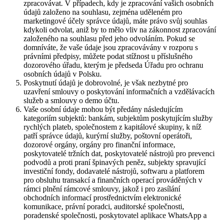
zpracovávat. V případech, kdy je zpracování vašich osobních
údajů založeno na souhlasu, zejména uděleném pro
marketingové účely správce údajů, máte právo svůj souhlas
kdykoli odvolat, aniž by to mělo vliv na zákonnost zpracování
založeného na souhlasu před jeho odvoláním. Pokud se
domníváte, že vaše údaje jsou zpracovávány v rozporu s
právními předpisy, můžete podat stížnost u příslušného
dozorového úřadu, kterým je předseda Úřadu pro ochranu
osobních údajů v Polsku.
Poskytnutí údajů je dobrovolné, je však nezbytné pro
uzavření smlouvy o poskytování informačních a vzdělávacích
služeb a smlouvy o demo účtu.
Vaše osobní údaje mohou být předány následujícím
kategoriím subjektů: bankám, subjektům poskytujícím služby
rychlých plateb, společnostem z kapitálové skupiny, k níž
patří správce údajů, kurýrní služby, poštovní operátoři,
dozorové orgány, orgány pro finanční informace,
poskytovatelé tržních dat, poskytovatelé nástrojů pro prevenci
podvodů a proti praní špinavých peněz, subjekty spravující
investiční fondy, dodavatelé nástrojů, softwaru a platforem
pro obsluhu transakcí a finančních operací prováděných v
rámci plnění rámcové smlouvy, jakož i pro zasílání
obchodních informací prostřednictvím elektronické
komunikace, právní poradci, auditorské společnosti,
poradenské společnosti, poskytovatel aplikace WhatsApp a