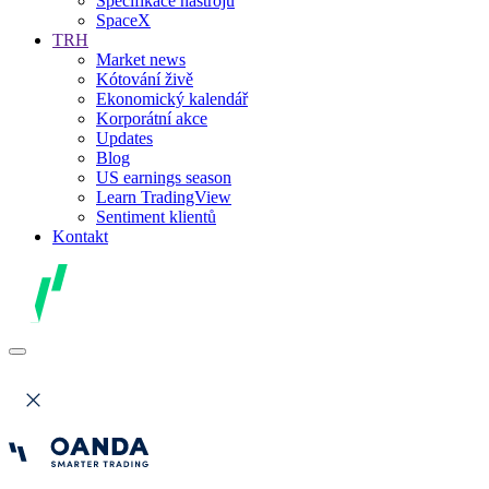
Specifikace nástrojů
SpaceX
TRH
Market news
Kótování živě
Ekonomický kalendář
Korporátní akce
Updates
Blog
US earnings season
Learn TradingView
Sentiment klientů
Kontakt