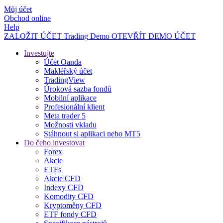
Můj účet
Obchod online
Help
ZALOŽIT ÚČET
Trading
Demo
OTEVŘÍT DEMO ÚČET
Investujte
Účet Oanda
Makléřský účet
TradingView
Úroková sazba fondů
Mobilní aplikace
Profesionální klient
Meta trader 5
Možnosti vkladu
Stáhnout si aplikaci nebo MT5
Do čeho investovat
Forex
Akcie
ETFs
Akcie CFD
Indexy CFD
Komodity CFD
Kryptoměny CFD
ETF fondy CFD