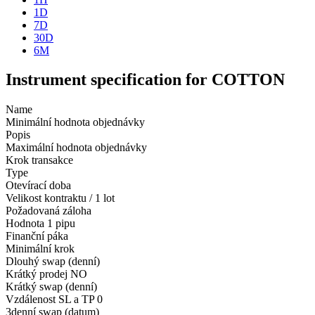
1D
7D
30D
6M
Instrument specification for COTTON
Name
Minimální hodnota objednávky
Popis
Maximální hodnota objednávky
Krok transakce
Type
Otevírací doba
Velikost kontraktu / 1 lot
Požadovaná záloha
Hodnota 1 pipu
Finanční páka
Minimální krok
Dlouhý swap (denní)
Krátký prodej
NO
Krátký swap (denní)
Vzdálenost SL a TP
0
3denní swap (datum)