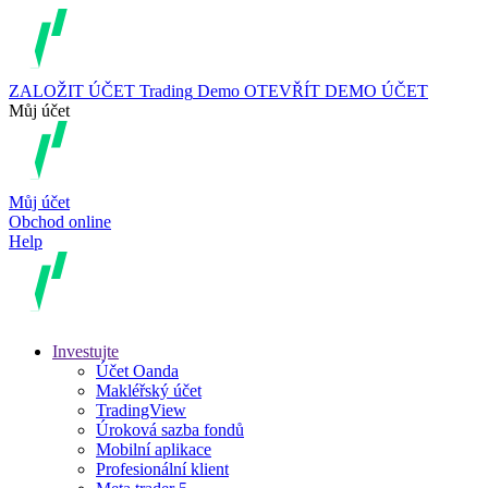
ZALOŽIT ÚČET
Trading
Demo
OTEVŘÍT DEMO ÚČET
Můj účet
Můj účet
Obchod online
Help
Investujte
Účet Oanda
Makléřský účet
TradingView
Úroková sazba fondů
Mobilní aplikace
Profesionální klient