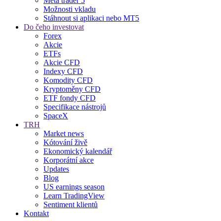
Meta trader 5
Možnosti vkladu
Stáhnout si aplikaci nebo MT5
Do čeho investovat
Forex
Akcie
ETFs
Akcie CFD
Indexy CFD
Komodity CFD
Kryptoměny CFD
ETF fondy CFD
Specifikace nástrojů
SpaceX
TRH
Market news
Kótování živě
Ekonomický kalendář
Korporátní akce
Updates
Blog
US earnings season
Learn TradingView
Sentiment klientů
Kontakt