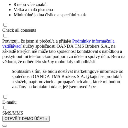
8 nebo více znaků
Velká a malá písmena
Minimálně jedna číslice a speciální znak
Check all consents
Potvrzuji, že jsem si přečetl/a a přijal/a
Podmínky informační a
vzdělávací
služby společnosti OANDA TMS Brokers S.A., na
základě kterých mě může tato společnost kontaktovat s nabídkou a
poskytnout mi telefonickou podporu za účelem správy účtu. Beru na
vědomí, že odběr této služby mohu kdykoli odhlásit.
Souhlasím s tím, že budu dostávat marketingové informace od
společnosti OANDA TMS Brokers S.A. týkající se produktů
a služeb, např. novinek a propagačních akcí, které mi budou
zasílány na kontaktní údaje, jež jsem uvedl/a v:
E-mailu
SMS/MMS
OTEVŘÍT DEMO ÚČET »