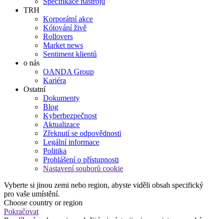
Specifikace nástrojů
TRH
Korporátní akce
Kótování živě
Rollovers
Market news
Sentiment klientů
o nás
OANDA Group
Kariéra
Ostatní
Dokumenty
Blog
Kyberbezpečnost
Aktualizace
Zřeknutí se odpovědnosti
Legální informace
Politika
Prohlášení o přístupnosti
Nastavení souborů cookie
Vyberte si jinou zemi nebo region, abyste viděli obsah specifický
pro vaše umístění.
Choose country or region
Pokračovat