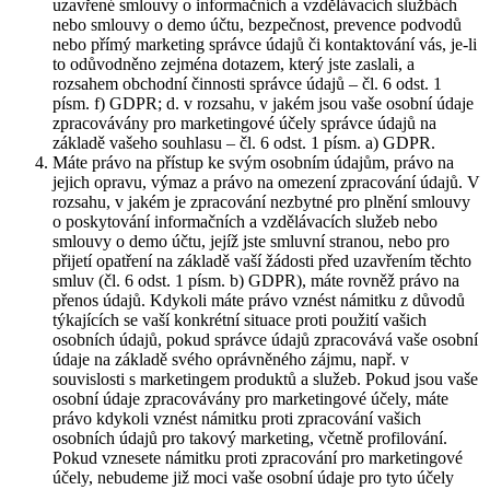
uzavřené smlouvy o informačních a vzdělávacích službách
nebo smlouvy o demo účtu, bezpečnost, prevence podvodů
nebo přímý marketing správce údajů či kontaktování vás, je-li
to odůvodněno zejména dotazem, který jste zaslali, a
rozsahem obchodní činnosti správce údajů – čl. 6 odst. 1
písm. f) GDPR; d. v rozsahu, v jakém jsou vaše osobní údaje
zpracovávány pro marketingové účely správce údajů na
základě vašeho souhlasu – čl. 6 odst. 1 písm. a) GDPR.
Máte právo na přístup ke svým osobním údajům, právo na
jejich opravu, výmaz a právo na omezení zpracování údajů. V
rozsahu, v jakém je zpracování nezbytné pro plnění smlouvy
o poskytování informačních a vzdělávacích služeb nebo
smlouvy o demo účtu, jejíž jste smluvní stranou, nebo pro
přijetí opatření na základě vaší žádosti před uzavřením těchto
smluv (čl. 6 odst. 1 písm. b) GDPR), máte rovněž právo na
přenos údajů. Kdykoli máte právo vznést námitku z důvodů
týkajících se vaší konkrétní situace proti použití vašich
osobních údajů, pokud správce údajů zpracovává vaše osobní
údaje na základě svého oprávněného zájmu, např. v
souvislosti s marketingem produktů a služeb. Pokud jsou vaše
osobní údaje zpracovávány pro marketingové účely, máte
právo kdykoli vznést námitku proti zpracování vašich
osobních údajů pro takový marketing, včetně profilování.
Pokud vznesete námitku proti zpracování pro marketingové
účely, nebudeme již moci vaše osobní údaje pro tyto účely