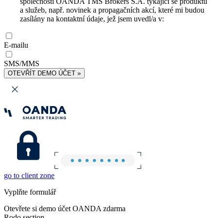
společnosti OANDA TMS Brokers S.A. týkající se produktů
a služeb, např. novinek a propagačních akcí, které mi budou
zasílány na kontaktní údaje, jež jsem uvedl/a v:
E-mailu
SMS/MMS
OTEVŘÍT DEMO ÚČET »
go to client zone
Vyplňte formulář
Otevřete si demo účet OANDA zdarma
Rodo section