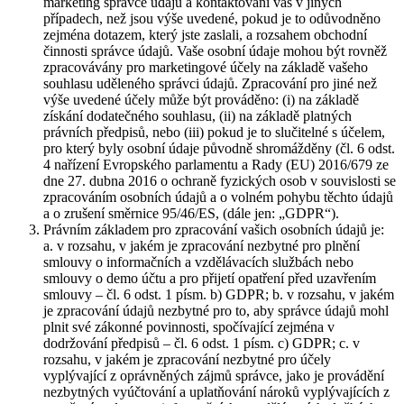
marketing správce údajů a kontaktování vás v jiných
případech, než jsou výše uvedené, pokud je to odůvodněno
zejména dotazem, který jste zaslali, a rozsahem obchodní
činnosti správce údajů. Vaše osobní údaje mohou být rovněž
zpracovávány pro marketingové účely na základě vašeho
souhlasu uděleného správci údajů. Zpracování pro jiné než
výše uvedené účely může být prováděno: (i) na základě
získání dodatečného souhlasu, (ii) na základě platných
právních předpisů, nebo (iii) pokud je to slučitelné s účelem,
pro který byly osobní údaje původně shromážděny (čl. 6 odst.
4 nařízení Evropského parlamentu a Rady (EU) 2016/679 ze
dne 27. dubna 2016 o ochraně fyzických osob v souvislosti se
zpracováním osobních údajů a o volném pohybu těchto údajů
a o zrušení směrnice 95/46/ES, (dále jen: „GDPR“).
Právním základem pro zpracování vašich osobních údajů je:
a. v rozsahu, v jakém je zpracování nezbytné pro plnění
smlouvy o informačních a vzdělávacích službách nebo
smlouvy o demo účtu a pro přijetí opatření před uzavřením
smlouvy – čl. 6 odst. 1 písm. b) GDPR; b. v rozsahu, v jakém
je zpracování údajů nezbytné pro to, aby správce údajů mohl
plnit své zákonné povinnosti, spočívající zejména v
dodržování předpisů – čl. 6 odst. 1 písm. c) GDPR; c. v
rozsahu, v jakém je zpracování nezbytné pro účely
vyplývající z oprávněných zájmů správce, jako je provádění
nezbytných vyúčtování a uplatňování nároků vyplývajících z