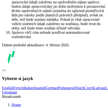
zpracování údajů založeno na oprávněném zájmu správce,
budou údaje zpracovávány po dobu nezbytnou k prosazování
těchto oprávněných zájmů (zejména do uplynutí promlčecích
lhůt pro nároky podle platných právních předpisů), avšak ne
déle, než bude uznána námitka. Pokud je však zpracování
vašich osobních údajů založeno na souhlasu, bude trvat do
doby, než bude tento souhlas účinně odvolán.
Správce vůči vám nebude používat automatizované
rozhodování.
Datum poslední aktualizace: 4. března 2026.
Vyberte si jazyk
English
French
Italian
Spanish
German
Portuguese
Dutch
Czech
Latvian
L
Ukrainian
Breadcrumb
Home