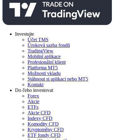
Investujte
Účet TMS
Úroková sazba fondů
TradingView
Mobilní aplikace
Profesionální klient
Platforma MT5
Možnosti vkladu
Stáhnout si aplikaci nebo MT5
Kontakt
Do čeho investovat
Forex
Akcie
ETFs
Akcie CFD
Indexy CFD
Komodity CFD
Kryptoměny CFD
ETF fondy CFD