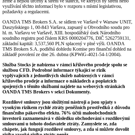
země a nejsou určeny k šíření ve státech, ve kterých by šíření nebo
využívání těchto informací bylo v rozporu s místní legislativou,
požadavky a regulacemi.
OANDA TMS Brokers S.A. se sídlem ve Varšavě v Warsaw UNIT,
Daszyńskiego 1, 00-843 Varšava, zapsaný u Obvodního soudu pro
hl. m. Varšavu ve Varšavě, XIII. hospodářský úsek Národního
soudního registru pod číslem KRS 0000204776, DIČ 5262759131,
základní kapitál: 3,537,560 PLN splacený v plné výši. OANDA
TMS Brokers S.A. podléhá dohledu Komise pro finanční dohled na
základě povolení ze dne 26. dubna (KPWiG-4021-54-1/2004).
Služba Stocks je nabízena v rámci křížového prodeje spolu se
službou CFD. Podrobné informace týkající se rizik
vyplývajících z jednotlivých služeb nabízených v rámci
křížového prodeje a informace o nákladech a poplatcích
spojených s těmito službami najdete na webových stránkách
OANDA TMS Brokers v sekci Dokumenty.
Rozdílové smlouvy jsou složitými nástroji a jsou spjaty s
vysokým rizikem rychlé ztráty peněžních prostředků z důvodu
finančního pákového efektu. 76% účtů maloobchodních
investorů zaznamenává v důsledku obchodování s rozdílovými
smlouvami u tohoto dodavatele ztráty. Zamyslete se, zda
chápete, jak fungují rozdílové smlouvy, a zda si můžete dovolit
riziko vysoké riziko ztráty peněz.