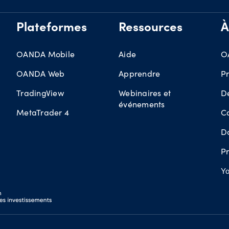
Plateformes
Ressources
À
OANDA Mobile
Aide
O
OANDA Web
Apprendre
Pr
TradingView
Webinaires et
D
événements
MetaTrader 4
Ca
D
Pr
Yo