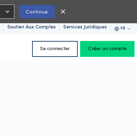
expand_more
close
Continue
Soutien Aux Comptes
Services Juridiques
FR
Se connecter
Créer un compte
 sous-
Outils OANDA
Analyse technique
ertes
Calculateur d'écarts
remium