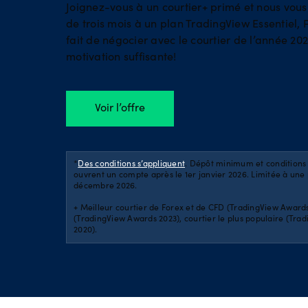
Joignez-vous à un courtier+ primé et nous vou
de trois mois à un plan TradingView Essentiel, 
Obligat
fait de négocier avec le courtier de l’année 202
motivation suffisante!
Tous le
Voir l’offre
*
Des conditions s’appliquent
. Dépôt minimum et conditions 
ouvrent un compte après le 1er janvier 2026. Limitée à une pa
décembre 2026.
+ Meilleur courtier de Forex et de CFD (TradingView Awards 
(TradingView Awards 2023), courtier le plus populaire (Tra
2020).