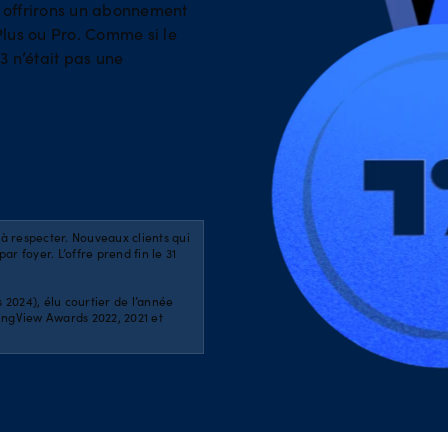
les jours fériés
s offrirons un abonnement
Plus ou Pro. Comme si le
ions
3 n’était pas une
Nos tarifs
s CFD
Nos tarifs
Coûts de financemen
à respecter. Nouveaux clients qui
r foyer. L’offre prend fin le 31
2024), élu courtier de l’année
dingView Awards 2022, 2021 et