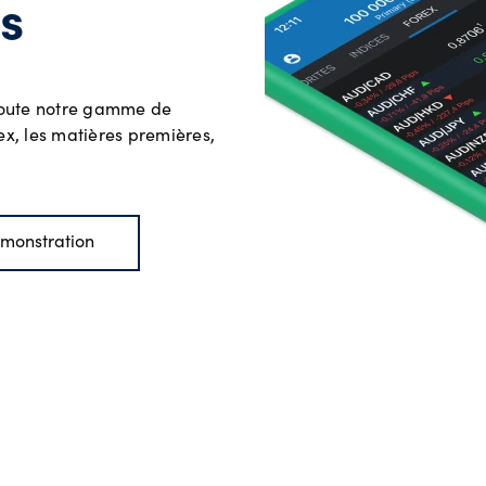
s
Heures de négociatio
les jours fériés
 toute notre gamme de
ions
x, les matières premières,
Nos tarifs
s CFD
Nos tarifs
monstration
Coûts de financemen