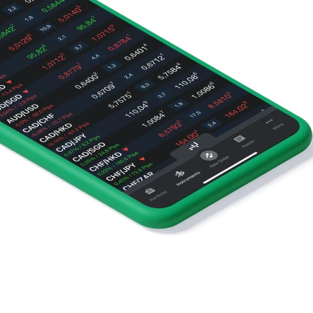
ns pour
t