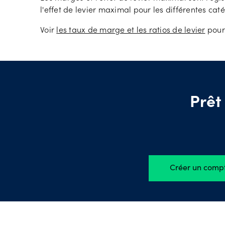
l'effet de levier maximal pour les différentes cat
Voir
les taux de marge et les ratios de levier
pour 
Prêt
Créer un comp