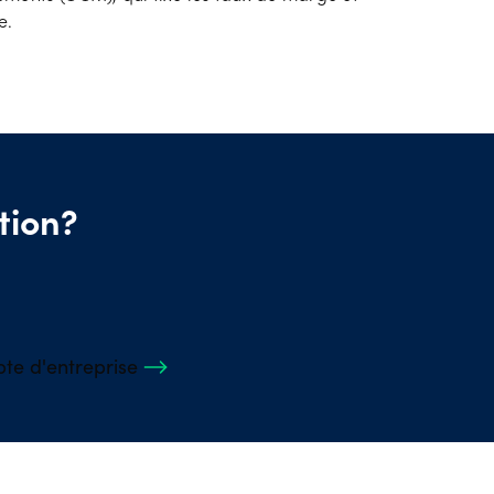
e.
tion?
te d'entreprise