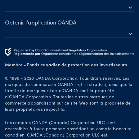
expand_more
Webinaires et événements
OANDA Group
Prix
Obtenir l'application OANDA
expand_more
Devenez un partenaire
Télécharger sur l'App Store
Carrières
Télécharger le logiciel sur Google Play
Documents juridiques
Négociez sur TradingView
Membre - Fonds canadien de protection des investisseurs
Pratiques de sécurité
© 1996 - 2026 OANDA Corporation. Tous droits réservés. Les
Your Privacy Rights
marques de commerce « OANDA » et « fxTrade », ainsi que la
famille de marques « fx » d'OANDA sont la propriété
d'OANDA Corporation. Toutes les autres marques de
commerce apparaissant sur ce site Web sont la propriété de
leurs propriétaires respectifs.
Les comptes OANDA (Canada) Corporation ULC sont
accessibles à toute personne possédant un compte bancaire
canadien. OANDA (Canada) Corporation ULC est