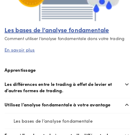
Offres
En
Les bases de l’analyse fondamentale
découvrir
Comment utiliser l’analyse fondamentale dans votre trading
davantage
En savoir plus
Aide
Langue
Soutien
Apprentissage
aux
comptes
Les différences entre le trading à effet de levier et
expand_more
d’autres formes de trading.
Services
Se connecter
juridiques
Utilisez l’analyse fondamentale à votre avantage
expand_less
Les bases de l’analyse fondamentale