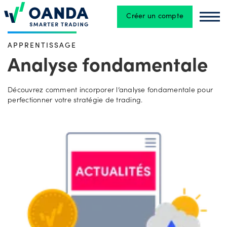
Créer un compte
Oanda
Oan
APPRENTISSAGE
Négociation
Analyse fondamentale
Plateformes
Découvrez comment incorporer l’analyse fondamentale pour
perfectionner votre stratégie de trading.
OANDA
Labs
Compte
standard