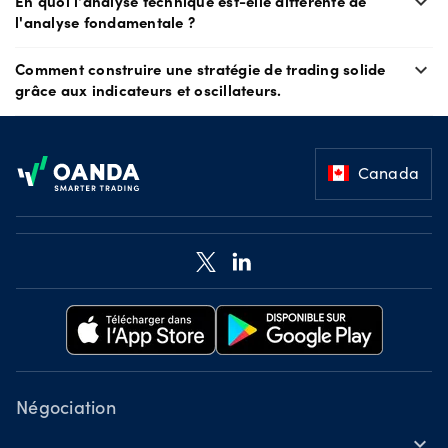
En quoi l'analyse technique est-elle différente de
expand_more
l'analyse fondamentale ?
Comment construire une stratégie de trading solide
expand_more
grâce aux indicateurs et oscillateurs.
Footer
Canada
Négociation
expand_more