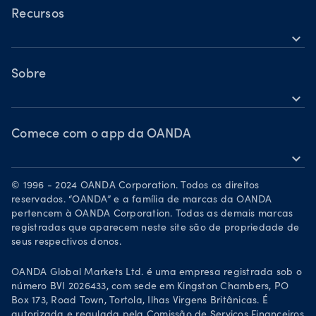
Ações
TradingView
Recursos
Commodities
expand_more
MetaTrader 5
Ajuda
Criptomoedas
OANDA Labs
Sobre
expand_more
Grupo OANDA
Prêmios
Comece com o app da OANDA
expand_more
Torne-se um parceiro
Baixe na App Store
Carreiras
© 1996 - 2024 OANDA Corporation. Todos os direitos
Disponível no Google Play
reservados. “OANDA” e a família de marcas da OANDA
Documentos legais
pertencem à OANDA Corporation. Todas as demais marcas
Negociar pelo TradingView
registradas que aparecem neste site são de propriedade de
seus respectivos donos.
OANDA Global Markets Ltd. é uma empresa registrada sob o
número BVI 2026433, com sede em Kingston Chambers, PO
Box 173, Road Town, Tortola, Ilhas Virgens Britânicas. É
autorizada e regulada pela Comissão de Serviços Financeiros