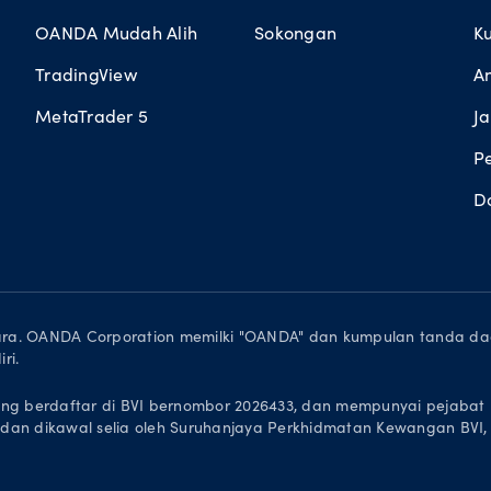
OANDA Mudah Alih
Sokongan
K
TradingView
A
MetaTrader 5
Ja
P
D
lihara. OANDA Corporation memilki "OANDA" dan kumpulan tanda
ri.
ng berdaftar di BVI bernombor 2026433, dan mempunyai pejabat b
asa dan dikawal selia oleh Suruhanjaya Perkhidmatan Kewangan BVI,