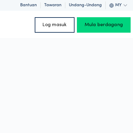
Bantuan
Tawaran
Undang-Undang
MY
Log masuk
Mula berdagang
gi