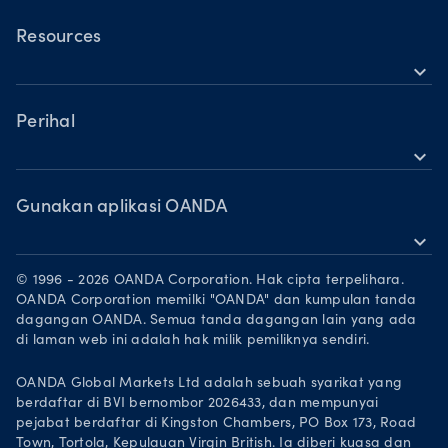
OANDA Mudah Alih
Saham
TradingView
Resources
Komoditi
expand_more
MetaTrader 5
Sokongan
Mata wang kripto
Perihal
expand_more
Kumpulan OANDA
Anugerah
Gunakan aplikasi OANDA
expand_more
Jadi rakan niaga
Muat turun di App Store
Peluang Pekerjaan
© 1996 - 2026 OANDA Corporation. Hak cipta terpelihara.
Dapatkannya di Google Play
OANDA Corporation memilki "OANDA" dan kumpulan tanda
Dokumen perundangan
dagangan OANDA. Semua tanda dagangan lain yang ada
Berdagang di TradingView
di laman web ini adalah hak milik pemiliknya sendiri.
OANDA Global Markets Ltd adalah sebuah syarikat yang
berdaftar di BVI bernombor 2026433, dan mempunyai
pejabat berdaftar di Kingston Chambers, PO Box 173, Road
Town, Tortola, Kepulauan Virgin British. Ia diberi kuasa dan