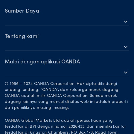
OANDA Seluler
Saham
TradingView
Sumber Daya
Komoditas
expand_more
MetaTrader 5
Dukungan
Mata Uang Kripto
OANDA Labs
Tentang kami
expand_more
Pelajari
OANDA Group
Penghargaan
Mulai dengan aplikasi OANDA
expand_more
Mitra Pemasaran
Unduh di App Store
Karier
© 1996 - 2024 OANDA Corporation. Hak cipta dilindungi
Dapatkan di Google Play
undang-undang. "OANDA", dan keluarga merek dagang
Legal documents
OANDA adalah milik OANDA Corporation. Semua merek
Trading di TradingView
dagang lainnya yang muncul di situs web ini adalah properti
dari pemiliknya masing-masing.
OANDA Global Markets Ltd adalah perusahaan yang
terdaftar di BVI dengan nomor 2026433, dan memiliki kantor
terdaftar di Kingston Chambers, PO Box 173, Road Town,