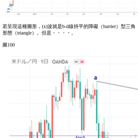
若呈現這種圖形，(x)波就是b-d線持平的障礙（barrier）型三角
形態（triangle）。但是・・・・。
圖100