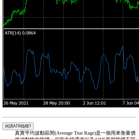
何謂ATR指標?
真實平均波動區間(Average True Rage)是一個用來衡量價