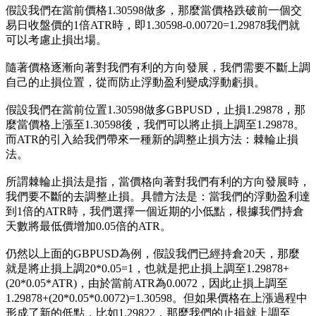
假設我們在當前價格1.30598做多，那麼當價格跌破前一個交
易日收盤價的1倍ATR時，即1.30598-0.00720=1.29878我們就
可以考慮止損出場。
隨著價格逐漸向著對我們有利的方向發展，我們需要不斷上調
自己的止損位置，從而防止浮動盈利變成浮動虧損。
假設我們在當前位置1.30598做多GBPUSD，止損1.29878，那
麼當價格上漲至1.30598後，我們可以將止損上調至1.29878。
而ATR的引入給我們帶來一種新的調整止損方法：棘輪止損
法。
所謂棘輪止損法是指，當價格向著對我們有利的方向發展時，
我們要不斷的去調整止損。具體方法是：當我們的浮動盈利達
到1倍的ATR時，我們選擇一個近期的小低點，根據我們持倉
天數將最低價增加0.05倍的ATR。
仍然以上面的GBPUSD為例，假設我們已經持倉20天，那麼
就是將止損上調20*0.05=1，也就是把止損上調至1.29878+
(20*0.05*ATR)，由於當前ATR為0.0072，因此止損上調至
1.29878+(20*0.05*0.0072)=1.30598。但如果價格在上漲過程中
形成了新的低點，比如1.29822，那麼我們的止損就上調至