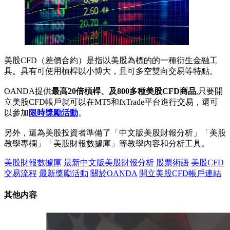
美股CFD（差價合約）是指以美股為標的的一種衍生金融工
具。具有可使用槓桿以小博大，且可多空雙向交易等特點。
OANDA提供
最高20倍槓桿、及800多種美股CFD商品
,只要開
立美股CFD帳戶就可以在MT5和fxTrade平台進行交易，還可
以參加
限時獎勵活動
。
另外，還為美股投資者準備了「中文版美股財報分析」「美股
教學專欄」「美股財報數據庫」等教學內容和分析工具。
美股財報數據庫
最新中文版美股財報分析
股票術語
美股CFD
交易流程
最新獎勵活動
關於OANDA
開立美股CFD帳戶連結
其他内容