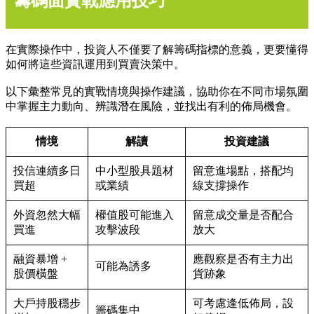
籌碼面實戰應用技巧
在實際操作中，投資人不僅要了解籌碼指標的意義，更要懂得
如何將這些資訊運用到買賣決策中。
以下彙整常見的實戰情境與操作建議，協助你在不同市場氛圍
中掌握主力動向、辨識潛在風險，並找出有利的佈局機會。
情境
解讀
投資建議
投信連續多日
中小型股具題材
留意進場點，搭配均
買超
或業績
線支撐操作
外資忽然大幅
權值股可能進入
留意成交量是否配合
買進
攻擊波段
放大
融資暴增 +
應觀察是否有主力出
可能為誘多
股價橫盤
貨跡象
大戶持股穩步
可考慮逢低佈局，設
籌碼集中