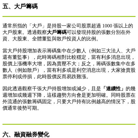
五、大戶籌碼
通常所指的「大戶」是持股一家公司股票超過 1000 張以上的
大戶股東。透過觀察
大戶籌碼
可以發現持股的張數分別在外
資、大股東、全體董監與散戶投資人的比例。
當大戶持股增加表示籌碼集中在少數人（例如三大法人、大戶
還有董監事），此時籌碼相對比較穩定，當有利多消息出現，
股價上漲機率大增，因為賣壓不大；反之，籌碼張數集中在多
數人（例如散戶），當有利多或是利空消息出現，大家搶賣股
票停利或停損，此時股價反而易跌難漲。
因此透過觀察千張大戶持股增加或減少，且是
「連續性」
的幾
週增加或幾週下降，這樣趨勢方向會是更加明確。同時股票在
外流通的張數籌碼固定，只要大戶持有比例越高的情況下，股
價通常後勢可期。
六、融資融券變化