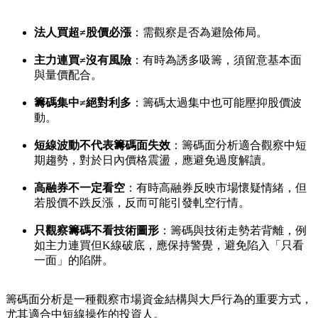
法人買超≠股價必漲
：需觀察是否為避險佈局。
主力連買≠沒有風險
：有時為誘多吸籌，須留意基本面
與量價配合。
籌碼集中≠絕對利多
：籌碼太過集中也可能壓抑股價波
動。
短線波動不代表籌碼面失效
：籌碼面分析適合觀察中短
期趨勢，對於日內價格震盪，應避免過度解讀。
高融券不一定看空
：有時高融券反映市場懷疑情緒，但
若股價不跌反漲，反而可能引發軋空行情。
只觀察籌碼不看技術圖形
：籌碼與技術走勢若背離，例
如主力連買但K線破底，應保持警覺，避免陷入「只看
一面」的陷阱。
籌碼面分析是一種觀察市場資金結構與大戶行為的重要方式，
尤其適合中短線操作的投資人。