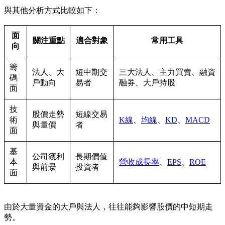
與其他分析方式比較如下：
面
關注重點
適合對象
常用工具
向
籌
法人、大
短中期交
三大法人、主力買賣、融資
碼
戶動向
易者
融券、大戶持股
面
技
股價走勢
短線交易
術
K線
、
均線
、
KD
、
MACD
與量價
者
面
基
公司獲利
長期價值
本
營收成長率
、
EPS
、
ROE
與前景
投資者
面
由於大量資金的大戶與法人，往往能夠影響股價的中短期走
勢。