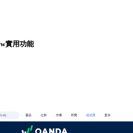
iew實用功能
。