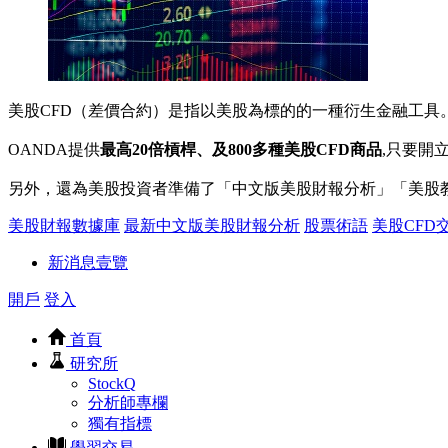
美股CFD（差價合約）是指以美股為標的的一種衍生金融工具
OANDA提供
最高20倍槓桿、及800多種美股CFD商品
,只要開
另外，還為美股投資者準備了「中文版美股財報分析」「美股
美股財報數據庫
最新中文版美股財報分析
股票術語
美股CFD
新消息壹覽
開戶
登入
首頁
研究所
StockQ
分析師專欄
獨有指標
學習交易