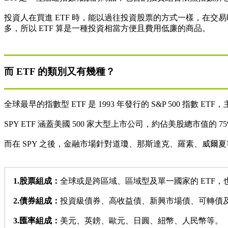
投資人在買進 ETF 時，能以過往投資股票的方式一樣，在交易時
多，所以 ETF 算是一種投資相當方便且費用低廉的商品。
而 ETF 的類別又有幾種？
全球最早的指數型 ETF 是 1993 年發行的 S&P 500 指數 
SPY ETF 涵蓋美國 500 家大型上市公司，約佔美股總市
而在 SPY 之後，金融市場針對道瓊、那斯達克、羅素、威爾夏等
1.股票組成：
全球或是跨區域、區域型及單一國家的 ETF，也
2.債券組成：
投資級債券、高收益債、新興市場債、可轉債及通
3.匯率組成：
美元、英鎊、歐元、日圓、紐幣、人民幣等。