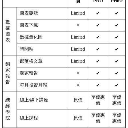
PRO
Prime
員
圖表瀏覽
Limited
✔
✔
數
圖表下載
×
✔
✔
據
圖
數據量化區
Limited
✔
✔
表
時間軸
Limited
✔
✔
部落格文章
Limited
✔
✔
獨
家
獨家報告
×
✔
✔
報
告
每月投資月報
×
✔
✔
享優惠
享優
總
線上/線下講座
原價
價
惠價
經
學
享優惠
享優
院
線上課程
原價
價
惠價