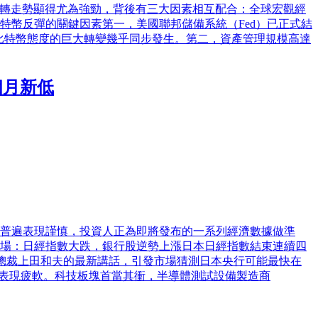
價格反轉走勢顯得尤為強勁，背後有三大因素相互配合：全球宏觀經
特幣反彈的關鍵因素第一，美國聯邦儲備系統（Fed）已正式結
比特幣態度的巨大轉變幾乎同步發生。第二，資產管理規模高達
個月新低
球市場普遍表現謹慎，投資人正為即將發布的一系列經濟數據做準
市場：日經指數大跌，銀行股逆勢上漲日本日經指數結束連續四
行總裁上田和夫的最新講話，引發市場猜測日本央行可能最快在
板塊表現疲軟。科技板塊首當其衝，半導體測試設備製造商