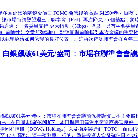
司仍是多頭延續的關鍵金價自 FOMC 會議後的高點 $4250/盎司 
市場持續觀望週三，聯準會（Fed）再次降息 25 個基點，將聯邦
勉強通過：一名委員支持 更大幅度（50bps）降息；另有兩名
MC 前瞻性》文章所強調的，點陣圖與前瞻指引本次會議的重要
觀望經濟如何演變的良好位置」。這再次確認聯準會在今年三次降
，白銀飆破61美元/盎司；市場在聯準會會
銀飆破61美元/盎司；市場在聯準會會議前保持謹慎日本主要股指 
跌 0.1%。在日圓走弱的帶動下，本田與豐田等汽車製造商表現
控股（DOWA Holdings）以及衛浴製造商 TOTO，而跌幅
殖利率升至 17 年高點。這一殖利率上行的走勢是投資人愈發確信日