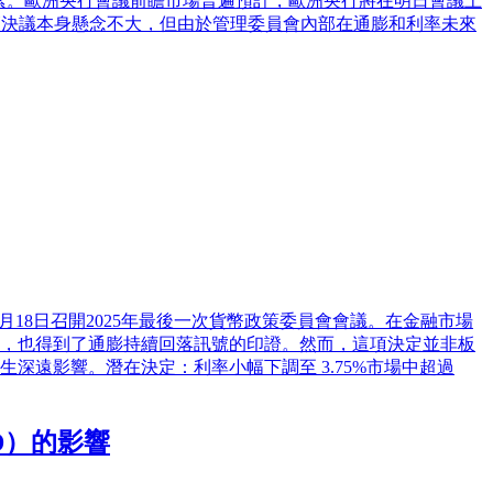
因素。歐洲央行會議前瞻市場普遍預計，歐洲央行將在明日會議上
管決議本身懸念不大，但由於管理委員會內部在通膨和利率未來
月18日召開2025年最後一次貨幣政策委員會會議。在金融市場
，也得到了通膨持續回落訊號的印證。然而，這項決定並非板
深遠影響。潛在決定：利率小幅下調至 3.75%市場中超過
D）的影響