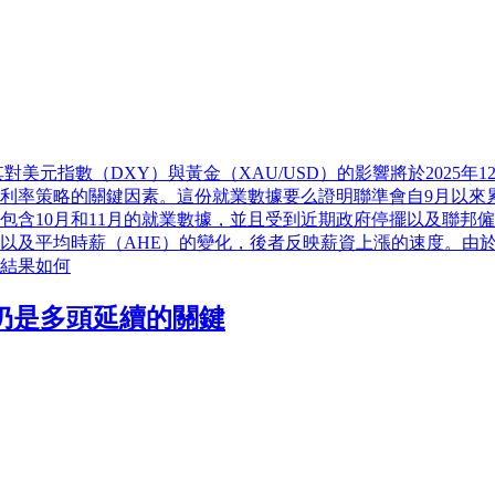
美元指數（DXY）與黃金（XAU/USD）的影響將於2025年1
年利率策略的關鍵因素。這份就業數據要么證明聯準會自9月以來
包含10月和11月的就業數據，並且受到近期政府停擺以及聯邦
以及平均時薪（AHE）的變化，後者反映薪資上漲的速度。由於
結果如何
盎司仍是多頭延續的關鍵