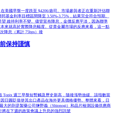
回落，在美國早盤一度跌至 $4206/盎司。市場參與者正在重新評估聯
基金利率目標區間降至 3.50%-3.75%，結果完全符合預期。
委員希望 維持利率不變。儘管宣布降息，金價反應平淡，因為聯準
性本來就高於實際降息幅度。從貴金屬市場的反應來看，這一點
息（累計 75bps）後
議前保持謹慎
Topix 週三早盤短暫觸及歷史新高，隨後漲勢放緩。該指數當
良好，因日圓貶值使其出口產品在海外更具價格優勢。整體來看，日
最大的則是製藥公司鹽野義（Shionogi）和晶片檢測設備供應商
本央行將在下週的政策會議上升息的強烈訊號