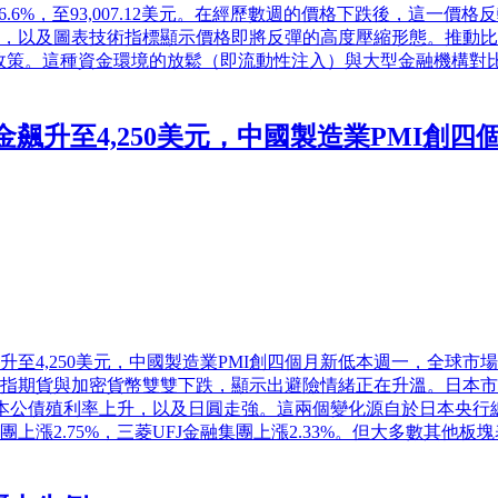
6.6%，至93,007.12美元。在經歷數週的價格下跌後，這一
，以及圖表技術指標顯示價格即將反彈的高度壓縮形態。推動比
政策。這種資金環境的放鬆（即流動性注入）與大型金融機構對
飆升至4,250美元，中國製造業PMI創四
飆升至4,250美元，中國製造業PMI創四個月新低本週一，全
股指期貨與加密貨幣雙雙下跌，顯示出避險情緒正在升溫。日本
：日本公債殖利率上升，以及日圓走強。這兩個變化源自於日本央
漲2.75%，三菱UFJ金融集團上漲2.33%。但大多數其他