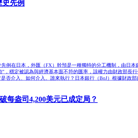
歷史先例
先例在日本，外匯（FX）幹預是一種獨特的分工機制，由日本銀
動”，穩定被認為與經濟基本面不符的匯率，該權力由財政部長
定是否介入、如何介入。誰來執行？日本銀行（BoJ）根據財政
突破每盎司4,200美元已成定局？