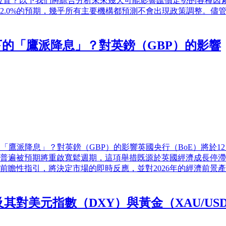
於什麼位置？以下我們將綜合分析未來幾天可能影響匯價走勢的各種
2.0%的預期，幾乎所有主要機構都預測不會出現政策調整。儘
下的「鷹派降息」？對英鎊（GBP）的影響
「鷹派降息」？對英鎊（GBP）的影響英國央行（BoE）將於12
普遍被預期將重啟寬鬆週期，這項舉措既源於英國經濟成長停滯
瞻性指引，將決定市場的即時反應，並對2026年的經濟前景產生
對美元指數（DXY）與黃金（XAU/US