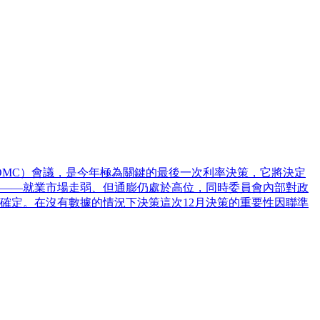
（FOMC）會議，是今年極為關鍵的最後一次利率決策，它將決定
——就業市場走弱、但通膨仍處於高位，同時委員會內部對政
確定。在沒有數據的情況下決策這次12月決策的重要性因聯準