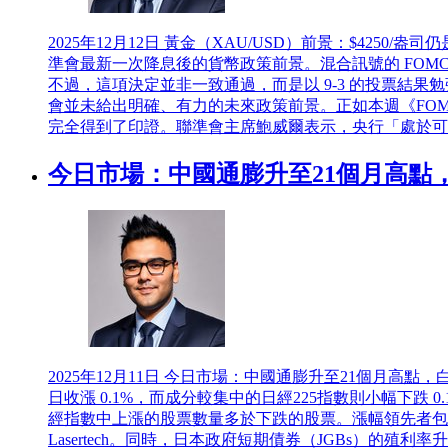
2025年12月12日
黃金（XAU/USD）前景：$4250/盎
準會最新一次降息後的貨幣政策前景。混合訊號的 FOMC 讓
不過，這項決定並非一致通過，而是以 9-3 的投票結果
會並未給出明確、有力的未來政策前景。正如本週《FO
完全得到了印證。聯準會主席鮑威爾表示，央行「處於可以
今日市場：中國通膨升至21個月高點
2025年12月11日
今日市場：中國通膨升至21個月高點，白
日收漲 0.1%，而成分較集中的日經225指數則小幅下
經指數中上漲的股票數量多於下跌的股票。漲幅領先者包括同和
Lasertech。同時，日本政府短期債券（JGBs）的