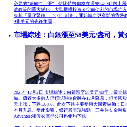
必要的“緩解性上漲”，使比特幣價格在過去24小時內上漲
濟政策的重大變化、大型機構投資者空前便利的市場准入
束其「量化緊縮」（QT）計劃，開始轉向更寬鬆的貨幣
9兆美元的先鋒集團
市場綜述：白銀漲至58美元/盎司，黃金
2025年12月2日
市場綜述：白銀漲至58美元/盎司，黃金
備。儘管大多數人仍預期聯準會將在12月降息，但美國
天上漲，下跌1.68%。此次下跌主要受兩大因素驅動
本月升息。受此影響，銀行股表現強勁：三井住友金融集團上
Advantest和優衣庫母公司迅銷均下跌