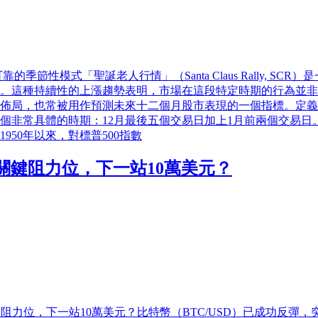
的季節性模式「聖誕老人行情」（Santa Claus Rally, 
。這種持續性的上漲趨勢表明，市場在這段特定時期的行為並非
佈局，也常被用作預測未來十二個月股市表現的一個指標。定義
個非常具體的時期：12月最後五個交易日加上1月前兩個交易日
50年以來，對標普500指數
破關鍵阻力位，下一站10萬美元？
鍵阻力位，下一站10萬美元？比特幣（BTC/USD）已成功反彈，