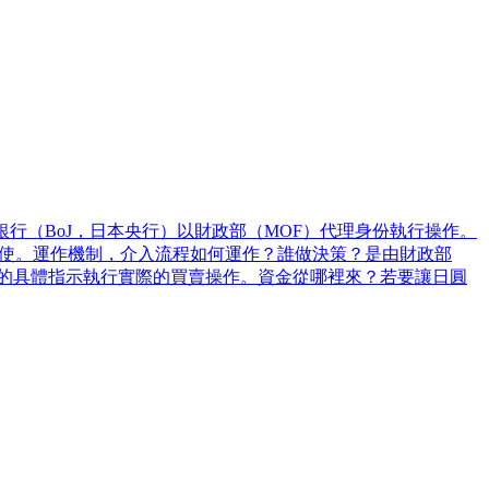
行（BoJ，日本央行）以財政部（MOF）代理身份執行操作。
行使。運作機制，介入流程如何運作？誰做決策？是由財政部
部的具體指示執行實際的買賣操作。資金從哪裡來？若要讓日圓