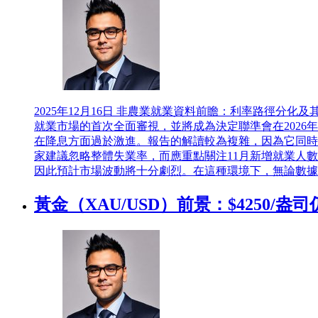
2025年12月16日
非農業就業資料前瞻：利率路徑分化及其對
就業市場的首次全面審視，並將成為決定聯準會在2026
在降息方面過於激進。報告的解讀較為複雜，因為它同時
家建議忽略整體失業率，而應重點關注11月新增就業人數
因此預計市場波動將十分劇烈。在這種環境下，無論數據
黃金（XAU/USD）前景：$4250/