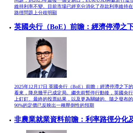
問題：到2025年最後一個交易日，EUR/USD將處
維持利率不變。目前市場已經充分消化了存款利率維持在
路徑問題上分歧明顯
英國央行（BoE）前瞻：經濟停滯之
2025年12月17日
英國央行（BoE）前瞻：經濟停滯之下的
看來，降息幾乎已成定局。繼先前暫停行動後，英國央行
上釘釘。最終的投票結果，以及更為關鍵的、隨之發布的前
90%的定價已反映出一種壓倒性的預期
非農業就業資料前瞻：利率路徑分化及其