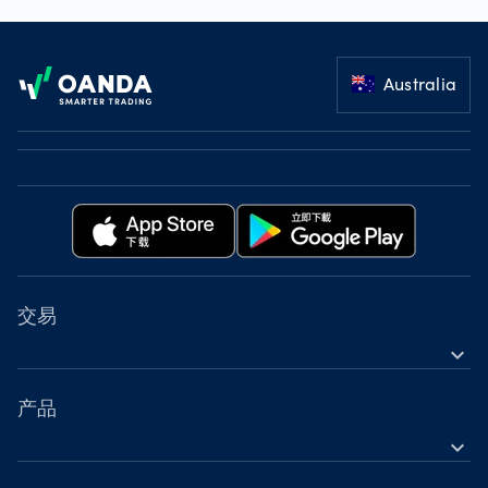
Footer
Australia
交易
expand_more
金融工具
工具
产品
expand_more
账户
外汇差价合约（CFD）