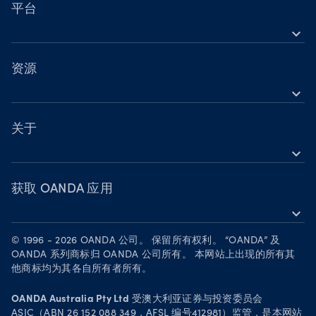
营业时间
股票差价合约（CFD）
平台
节假日交易时间
expand_more
指数差价合约（CFD）
OANDA 移动版
金属差价合约（CFD）
OANDA 网页版
资源
加密货币差价合约（CFD）
expand_more
TradingView
帮助
大宗商品差价合约（CFD）
MetaTrader 4
学习
关于
债券差价合约（CFD）
MetaTrader 5
expand_more
网络研讨会与活动
OANDA 集团
成为合作伙伴
获取 OANDA 应用
expand_more
人才招募
在 App Store 下载
法律文件
© 1996 - 2026 OANDA 公司。 保留所有权利。 “OANDA” 及
在 Google Play 上下载
OANDA 系列商标归 OANDA 公司所有。 本网站上出现的所有其
安全实践
他商标均为其各自所有者所有。
在 TradingView 上进行交易
Your Privacy Rights
OANDA Australia Pty Ltd
受澳大利亚证券与投资委员会
ASIC（ABN 26 152 088 349，AFSL 编号412981）监管，是本网站