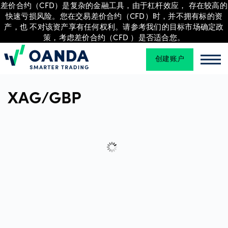
差价合约（CFD）是复杂的金融工具，由于杠杆效应， 存在较高的
快速亏损风险。您在交易差价合约（CFD）时，并不拥有标的资
产，也 不对该资产享有任何权利。请参考我们的目标市场确定政
策，考虑差价合约（CFD ）是否适合您。
交
易
创建账户
Oanda
Oan
XAG/GBP
平
台
工
具
和
资
源