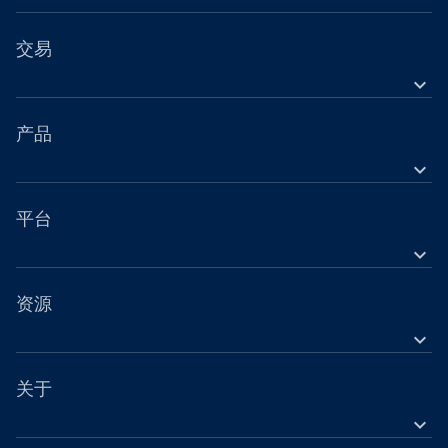
交易
expand_more
金融工具
工具
产品
expand_more
账户
外汇差价合约（CFD）
营业时间
股票差价合约（CFD）
平台
节假日交易时间
expand_more
指数差价合约（CFD）
OANDA 移动版
金属差价合约（CFD）
OANDA 网页版
资源
加密货币差价合约（CFD）
expand_more
TradingView
帮助
大宗商品差价合约（CFD）
MetaTrader 4
学习
关于
债券差价合约（CFD）
MetaTrader 5
expand_more
网络研讨会与活动
OANDA 集团