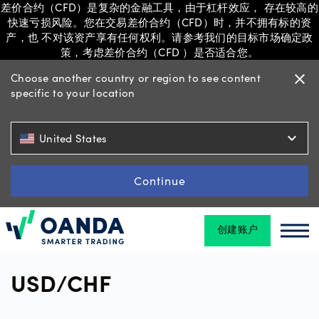
差价合约（CFD）是复杂的金融工具，由于杠杆效应， 存在较高的
快速亏损风险。您在交易差价合约（CFD）时，并不拥有标的资
产，也 不对该资产享有任何权利。请参考我们的目标市场确定政
策，考虑差价合约（CFD ）是否适合您。
交
Choose another country or region to see content
close
易
specific to your location
expand_more
United States
平
台
Continue
工
创建账户
具
Oanda
Oan
和
资
USD/CHF
源